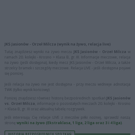
JKS Jasionów - Orzeł Milcza (wynik na żywo, relacja live)
Tutaj znajdziesz wyniki na żywo meczu
JKS Jasionów - Orzeł Milcza
w
ramach 20. kolejki - Krosno > Klasa B, gr. III. Informacje meczowe, relacja
na żywo (jeśli dostępna), kiedy mecz JKS Jasionów - Orzeł Milcza, a także
strzelcy bramek i szczegóły meczowe. Relacja LIVE - jeśli dostępna pojawi
się poniżej.
Jeśli relacja na żywo nie jest dostępna - przy meczu widnieje adnotacja
TWK (tylko wynik końcowy)
Poniżej znajdziesz również historę bezpośrednich spotkań
JKS Jasionów
vs. Orzeł Milcza
, informacje o pozostałych meczach 20. kolejki - Krosno
> Klasa B, gr. III oraz aktualną tabelę rozgrywek.
Jeśli interesują Cię relacje LIVE z meczów piłki nożnej, sprawdź naszą
stronę
wyniki na żywo (Ekstraklasa, 1 liga, 2 liga oraz 3 i 4 liga)
.
HISTORIA BEZPOŚREDNICH SPOTKAŃ