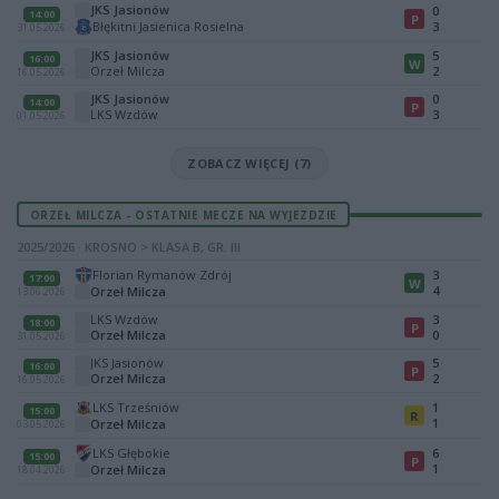
JKS Jasionów
0
14:00
P
Błękitni Jasienica Rosielna
3
31.05.2026
JKS Jasionów
5
16:00
W
Orzeł Milcza
2
16.05.2026
JKS Jasionów
0
14:00
P
LKS Wzdów
3
01.05.2026
ZOBACZ WIĘCEJ (7)
ORZEŁ MILCZA - OSTATNIE MECZE NA WYJEZDZIE
2025/2026 · KROSNO > KLASA B, GR. III
Florian Rymanów Zdrój
3
17:00
W
4
Orzeł Milcza
13.06.2026
LKS Wzdów
3
18:00
P
Orzeł Milcza
0
31.05.2026
JKS Jasionów
5
16:00
P
Orzeł Milcza
2
16.05.2026
LKS Trześniów
1
15:00
R
1
Orzeł Milcza
03.05.2026
LKS Głębokie
6
15:00
P
1
Orzeł Milcza
18.04.2026