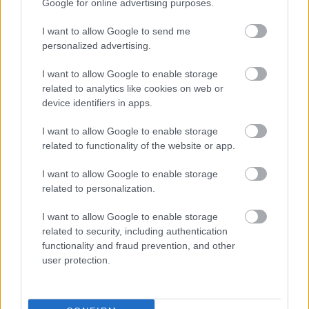
Google for online advertising purposes.
Poniżej znajdziesz także ostatnie mecze obu drużyn oraz statystyki
bramkowe.
I want to allow Google to send me
personalized advertising.
JKS Jasionów vs. Orzeł Milcza - relacja, wynik na żywo, transmisja
Wynik meczu JKS Jasionów - Orzeł Milcza znajdziesz na naszej stronie
I want to allow Google to enable storage
zaraz po jego zakończeniu. Jeżeli szukasz informacji meczowych, zajrzyj
related to analytics like cookies on web or
tutaj:
JKS Jasionów vs. Orzeł Milcza - wynik, składy, strzelcy
device identifiers in apps.
Jeżeli w internecie lub TV dostępna jest
transmisja na żywo z meczu
JKS Jasionów vs. Orzeł Milcza
albo innych spotkań Krosno > Klasa B, gr.
I want to allow Google to enable storage
III na pewno znajdziesz takie informacje na naszym portalu. Możliwe
related to functionality of the website or app.
jednak, że nigdzie nie pojawi się stream online z tego pojedynku. Śledź
portal podkarpacieLIVE.pl i bądź na bieżąco.
I want to allow Google to enable storage
related to personalization.
Asseco Resovia
Developres Rzeszów
ITA TOOLS Stal Mielec
I want to allow Google to enable storage
|
|
|
Cellfast Wilki Krosno
Texom Stal Rzeszów
Stal Mielec
related to security, including authentication
|
|
|
Motor Lublin
functionality and fraud prevention, and other
Stal Rzeszów
Stal Stalowa Wola
Wisła Kraków
|
|
|
|
user protection.
Resovia
Wieczysta Kraków
Sandecja Nowy Sącz
|
|
|
Siarka Tarnobrzeg
Wisłoka Dębica
4 liga podkarpacka
|
|
|
JKS Jarosław
Karpaty Krosno
|