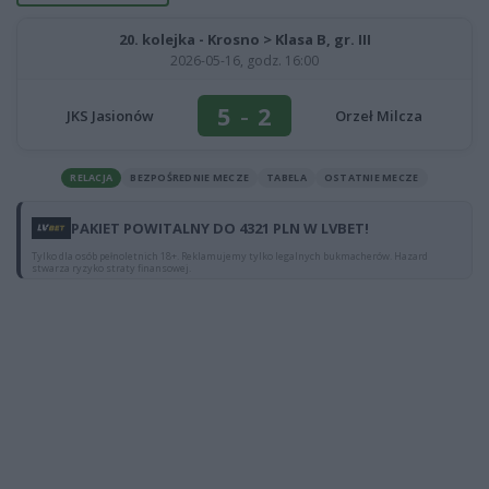
20. kolejka - Krosno > Klasa B, gr. III
2026-05-16, godz. 16:00
5
-
2
JKS Jasionów
Orzeł Milcza
RELACJA
BEZPOŚREDNIE MECZE
TABELA
OSTATNIE MECZE
PAKIET POWITALNY DO 4321 PLN W LVBET!
Tylko dla osób pełnoletnich 18+. Reklamujemy tylko legalnych bukmacherów. Hazard
stwarza ryzyko straty finansowej.