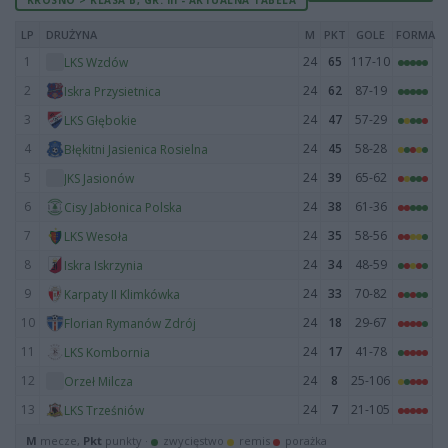
LP
DRUŻYNA
M
PKT
GOLE
FORMA
1
24
65
117-10
LKS Wzdów
2
24
62
87-19
Iskra Przysietnica
3
24
47
57-29
LKS Głębokie
4
24
45
58-28
Błękitni Jasienica Rosielna
5
24
39
65-62
JKS Jasionów
6
24
38
61-36
Cisy Jabłonica Polska
7
24
35
58-56
LKS Wesoła
8
24
34
48-59
Iskra Iskrzynia
9
24
33
70-82
Karpaty II Klimkówka
10
24
18
29-67
Florian Rymanów Zdrój
11
24
17
41-78
LKS Kombornia
12
24
8
25-106
Orzeł Milcza
13
24
7
21-105
LKS Trześniów
M
mecze,
Pkt
punkty ·
zwycięstwo
remis
porażka