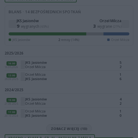
BILANS · 14 BEZPOŚREDNICH SPOTKAŃ
JKS Jasionów
Orzeł Milcza
9
3
wygranych
wygrane
(65%)
(21%)
JKS Jasionów
2
remisy (14%)
Orzeł Milcza
2025/2026
JKS Jasionów
5
16:00
Orzeł Milcza
2
16.05.2026
Orzeł Milcza
1
13:00
JKS Jasionów
6
28.09.2025
2024/2025
JKS Jasionów
4
15:00
Orzeł Milcza
2
21.06.2025
Orzeł Milcza
1
11:00
JKS Jasionów
0
20.10.2024
ZOBACZ WIĘCEJ (10)
KROSNO > KLASA B, GR. III - AKTUALNA TABELA