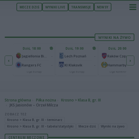
MECZE DZIŚ
WYNIKI LIVE
TRANSMISJE
NEWSY
WYNIKI NA ŻYWO
U
Dziś, 18:00
Dziś, 19:00
Dziś, 20:00
1
Ferencvaros Budapeszt
-
-
-
Jagiellonia Białystok
Lech Poznań
Raków Częstochowa
‹
›
0
ze
-
-
-
Rangers FC
KI Klaksvik
Hammarby IF
Liga Europy
Liga Europy
Liga Konferencji
Strona główna
Piłka nożna
Krosno > Klasa B, gr. III
JKS Jasionów – Orzeł Milcza
ZOBACZ TEŻ
Krosno > Klasa B, gr. III - terminarz
Krosno > Klasa B, gr. III - tabela/statystyki
Mecze dziś
Wyniki na żywo
CENTRUM MECZOWE