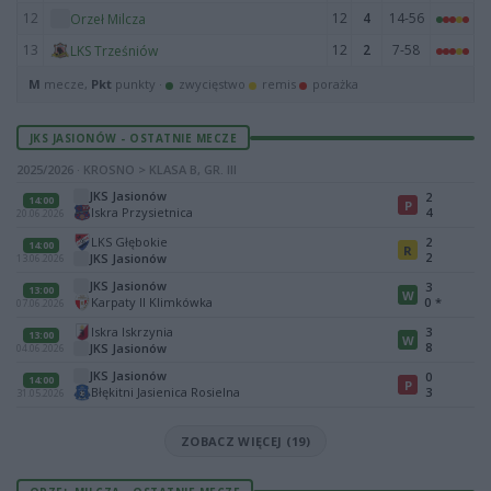
12
12
4
14-56
Orzeł Milcza
13
12
2
7-58
LKS Trześniów
M
mecze,
Pkt
punkty ·
zwycięstwo
remis
porażka
JKS JASIONÓW - OSTATNIE MECZE
2025/2026 · KROSNO > KLASA B, GR. III
JKS Jasionów
2
14:00
P
Iskra Przysietnica
4
20.06.2026
LKS Głębokie
2
14:00
R
2
JKS Jasionów
13.06.2026
JKS Jasionów
3
13:00
W
Karpaty II Klimkówka
0
*
07.06.2026
Iskra Iskrzynia
3
13:00
W
8
JKS Jasionów
04.06.2026
JKS Jasionów
0
14:00
P
Błękitni Jasienica Rosielna
3
31.05.2026
ZOBACZ WIĘCEJ (19)