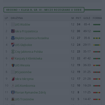
KROSNO > KLASA B, GR. III - MECZE ROZEGRANE U SIEBIE
LP
DRUŻYNA
M
PKT
GOLE
FORMA
1
12
34
65-4
LKS Wzdów
2
12
30
49-12
Iskra Przysietnica
3
12
27
35-8
Błękitni Jasienica Rosielna
4
12
24
29-11
LKS Głębokie
5
12
23
35-17
Cisy Jabłonica Polska
6
12
22
47-42
Karpaty II Klimkówka
7
12
19
36-33
LKS Wesoła
8
12
19
31-25
JKS Jasionów
9
12
17
21-28
Iskra Iskrzynia
10
12
10
16-29
LKS Kombornia
11
12
8
17-25
Florian Rymanów Zdrój
12
12
5
14-47
LKS Trześniów