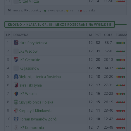
13
12
4
11-50
Orzeł Milcza
M
mecze,
Pkt
punkty ·
zwycięstwo
remis
porażka
KROSNO > KLASA B, GR. III - MECZE ROZEGRANE NA WYJEŹDZIE
LP
DRUŻYNA
M
PKT
GOLE
FORMA
1
12
32
38-7
Iskra Przysietnica
2
12
31
52-6
LKS Wzdów
3
12
23
28-18
LKS Głębokie
4
12
20
34-37
JKS Jasionów
5
12
18
23-20
Błękitni Jasienica Rosielna
6
12
17
27-31
Iskra Iskrzynia
7
12
16
22-23
LKS Wesoła
8
12
15
26-19
Cisy Jabłonica Polska
9
12
11
23-40
Karpaty II Klimkówka
10
12
10
12-42
Florian Rymanów Zdrój
11
12
7
25-49
LKS Kombornia