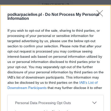
ZOBACZ WIĘCEJ (7)
podkarpacielive.pl -
Do Not Process My Personal
Mecz JKS Jasionów - Orzeł Milcza (Krosno > Klasa B, gr. III)
Information
Spotkanie pomiędzy
JKS Jasionów i Orzeł Milcza
rozegrane zostanie w
ramach Krosno > Klasa B, gr. III (20. kolejki - Krosno > Klasa B, gr. III).
If you wish to opt-out of the sale, sharing to third parties, or
Na stronie
PodkarpacieLive.pl
znajdziesz
wynik meczu, strzelców
processing of your personal or sensitive information for
bramek, kartki, składy, statystyki i informacje o przebiegu
targeted advertising by us, please use the below opt-out
spotkania
. To kompletne źródło danych dla kibiców i pasjonatów
lokalnej piłki nożnej. Jeżeli aktualnie nie widzisz tutaj danych z pewnością
section to confirm your selection. Please note that after your
pracujemy nad tym żeby je uzupełnić.
opt-out request is processed you may continue seeing
interest-based ads based on personal information utilized by
Wynik meczu JKS Jasionów vs Orzeł Milcza
us or personal information disclosed to third parties prior to
Po zakończeniu spotkania automatycznie publikujemy
oficjalny wynik
your opt-out. You may separately opt-out of the further
spotkania
, a także dane meczowe, jeśli są dostępne.
disclosure of your personal information by third parties on the
Pełny harmonogram rozgrywek dostępny jest tutaj:
Krosno > Klasa B,
IAB’s list of downstream participants. This information may
gr. III - terminarz
.
also be disclosed by us to third parties on the
IAB’s List of
Downstream Participants
that may further disclose it to other
Informacje o składach i strzelcach
third parties.
W miarę dostępności danych, publikujemy
składy wyjściowe,
rezerwowych, zmiany oraz listę strzelców bramek
. Informacje te
Please note that this website/app uses one or more Google
Personal Data Processing Opt Outs
aktualizujemy zależnie od poziomu ligi i dostępnych źródeł.
services and may gather and store information including but