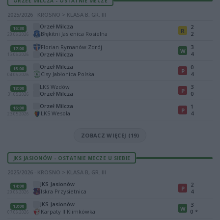
ORZEŁ MILCZA - OSTATNIE MECZE
2025/2026 · KROSNO > KLASA B, GR. III
Orzeł Milcza
2
16:30
R
Błękitni Jasienica Rosielna
2
20.06.2026
Florian Rymanów Zdrój
3
17:00
W
4
Orzeł Milcza
13.06.2026
Orzeł Milcza
0
15:00
P
Cisy Jabłonica Polska
4
04.06.2026
LKS Wzdów
3
18:00
P
Orzeł Milcza
0
31.05.2026
Orzeł Milcza
1
16:00
P
LKS Wesoła
4
23.05.2026
ZOBACZ WIĘCEJ (19)
JKS JASIONÓW - OSTATNIE MECZE U SIEBIE
2025/2026 · KROSNO > KLASA B, GR. III
JKS Jasionów
2
14:00
P
Iskra Przysietnica
4
20.06.2026
JKS Jasionów
3
13:00
W
Karpaty II Klimkówka
0
*
07.06.2026