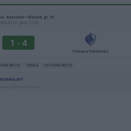
ka - Rzeszów > Klasa B, gr. IV
2026-05-31, godz. 11:00
1
-
4
Palkovia Palikówka
EDNIE MECZE
TABELA
OSTATNIE MECZE
 ADMIRALBET
warza ryzyko straty finansowej.