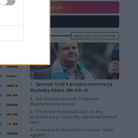
9
Instagram
X
NAJCZĘŚCIEJ CZYTANE
E
FORMA
9
4
1
5
1.
Sponsor Stali z potężną inwestycją.
5
Wydadzą blisko 280 mln zł
6
2.
Stal i Karpaty łączą siły. Podpisano
długoterminową umowę
7
3.
STS Puchar Polski 2026/2027. Znamy
0
wszystkie pary I rundy. Nie zabraknie hitowych
starć
8
4.
Losowanie Pucharu Polski na żywo. Gdzie
2
oglądać?