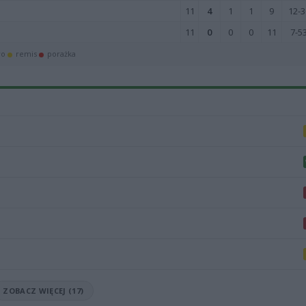
11
4
1
1
9
12-3
11
0
0
0
11
7-5
wo
remis
porażka
ZOBACZ WIĘCEJ (17)