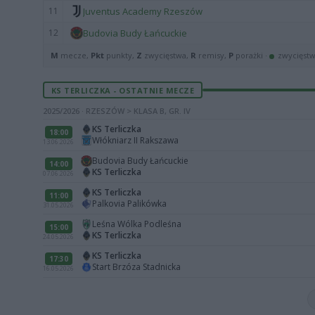
11
Juventus Academy Rzeszów
12
Budovia Budy Łańcuckie
M
mecze,
Pkt
punkty,
Z
zwycięstwa,
R
remisy,
P
porażki ·
zwycięst
KS TERLICZKA - OSTATNIE MECZE
2025/2026 · RZESZÓW > KLASA B, GR. IV
KS Terliczka
18:00
Włókniarz II Rakszawa
13.06.2026
Budovia Budy Łańcuckie
14:00
KS Terliczka
07.06.2026
KS Terliczka
11:00
Palkovia Palikówka
31.05.2026
Leśna Wólka Podleśna
15:00
KS Terliczka
24.05.2026
KS Terliczka
17:30
Start Brzóza Stadnicka
16.05.2026