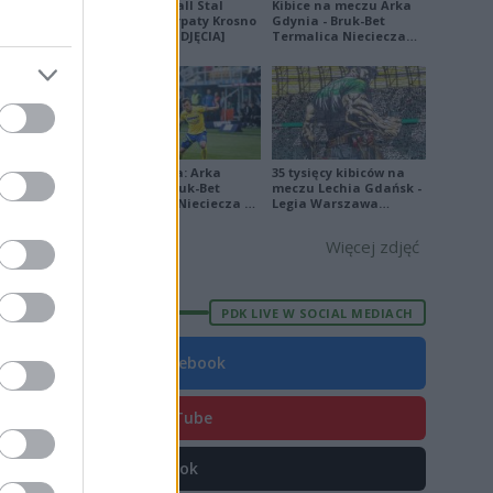
Derby Ekoball Stal
Kibice na meczu Arka
Sanok - Karpaty Krosno
Gdynia - Bruk-Bet
na remis [ZDJĘCIA]
Termalica Nieciecza
[ZDJĘCIA]
E
FORMA
8
1
Ekstraklasa: Arka
35 tysięcy kibiców na
5
Gdynia - Bruk-Bet
meczu Lechia Gdańsk -
Termalica Nieciecza 2-
Legia Warszawa
3 [ZDJĘCIA]
[OPRAWA, ZDJĘCIA]
3
Więcej zdjęć
8
5
PDK LIVE W SOCIAL MEDIACH
0
4
Facebook
5
YouTube
3
4
TikTok