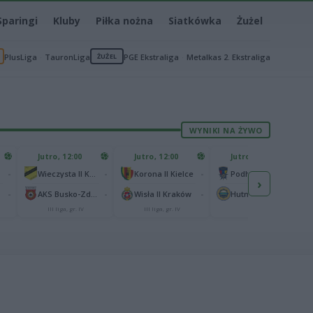
Sparingi
Kluby
Piłka nożna
Siatkówka
Żużel
PlusLiga
TauronLiga
ŻUŻEL
PGE Ekstraliga
Metalkas 2. Ekstraliga
WYNIKI NA ŻYWO
Jutro, 12:00
Jutro, 12:00
Jutro, 13:00
-
-
-
-
Wieczysta II Kraków
Korona II Kielce
Podhale Nowy Targ
›
-
-
-
-
AKS Busko-Zdrój
Wisła II Kraków
Hutnik Kraków
III liga, gr. IV
III liga, gr. IV
II liga