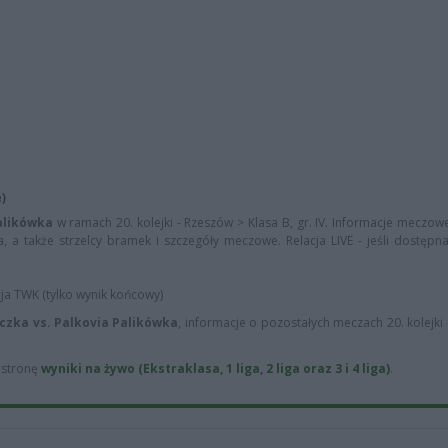
)
Palikówka
w ramach 20. kolejki - Rzeszów > Klasa B, gr. IV. Informacje meczowe
a, a także strzelcy bramek i szczegóły meczowe. Relacja LIVE - jeśli dostępn
cja TWK (tylko wynik końcowy)
iczka vs. Palkovia Palikówka
, informacje o pozostałych meczach 20. kolejki
ą stronę
wyniki na żywo (Ekstraklasa, 1 liga, 2 liga oraz 3 i 4 liga)
.