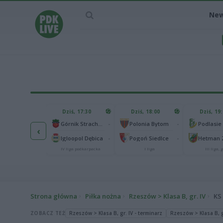
Ne
IEC MECZU
Dziś, 17:30
Dziś, 18:00
Dziś, 19
65
Abramczyk Polonia Bydgoszcz
-
-
Górnik Strachocina
Polonia Bytom
‹
25
onia Piła
-
-
Igloopol Dębica
Pogoń Siedlce
kas 2. Ekstraliga
IV liga podkarpacka
I liga
III liga, g
Strona główna
Piłka nożna
Rzeszów > Klasa B, gr. IV
KS
ZOBACZ TEŻ
Rzeszów > Klasa B, gr. IV - terminarz
Rzeszów > Klasa B, gr