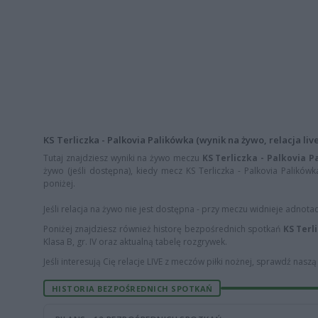
KS Terliczka - Palkovia Palikówka (wynik na żywo, relacja live
Tutaj znajdziesz wyniki na żywo meczu
KS Terliczka - Palkovia 
żywo (jeśli dostępna), kiedy mecz KS Terliczka - Palkovia Palikówk
poniżej.
Jeśli relacja na żywo nie jest dostępna - przy meczu widnieje adnota
Poniżej znajdziesz również historę bezpośrednich spotkań
KS Terl
Klasa B, gr. IV oraz aktualną tabelę rozgrywek.
Jeśli interesują Cię relacje LIVE z meczów piłki nożnej, sprawdź nasz
HISTORIA BEZPOŚREDNICH SPOTKAŃ