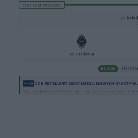
CENTRUM MECZOWE
20. kolej
KS Terliczka
RELACJA
BEZPOŚR
ODBIERZ NAWET 2026 PLN DLA NOWYCH GRACZY W
Tylko dla osób pełnoletnich 18+. Reklamujemy tylko legalnych bukmacherów. Hazard st