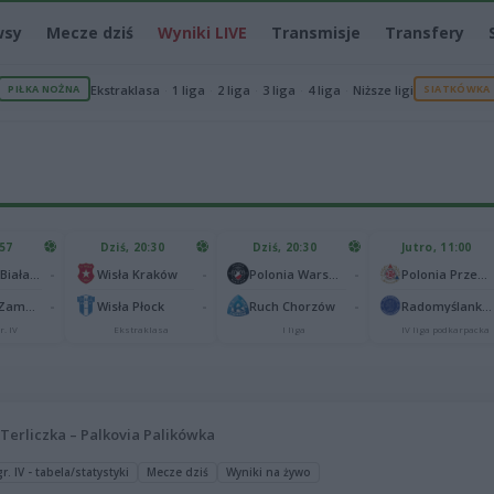
wsy
Mecze dziś
Wyniki LIVE
Transmisje
Transfery
PIŁKA NOŻNA
Ekstraklasa
1 liga
2 liga
3 liga
4 liga
Niższe ligi
SIATKÓWKA
:57
Dziś, 20:30
Dziś, 20:30
Jutro, 11:00
-
-
-
Podlasie Biała Podlaska
Wisła Kraków
Polonia Warszawa
Polonia Przemyśl
-
-
-
Hetman Zamość
Wisła Płock
Ruch Chorzów
Radomyślanka Radomyśl Wielki
r. IV
Ekstraklasa
I liga
IV liga podkarpacka
 Terliczka – Palkovia Palikówka
. IV - tabela/statystyki
Mecze dziś
Wyniki na żywo