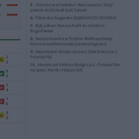
5.
154 mecze w Hutniku i dwa awanse. Duży
6
powrót do Ekoball Stali Sanok!
3
6.
Piłkarskie Bagienko [NAJNOWSZY ODCINEK]
7.
Były piłkarz Resovii trafił do Izolatora
Boguchwała
8.
Niespodzianka w Środzie Wielkopolskiej!
Resovia wyeliminowała pierwszoligowca
9.
Awizowane składy na mecz Stali Rzeszów z
Polonią Piłą
2
R
2
10.
Abramczyk Polonia Bydgoszcz - Polonia Piła
na żywo. Wynik i relacja LIVE
0
W
2
1
P
4
1
P
0
3
R
3