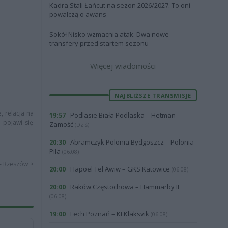
Kadra Stali Łańcut na sezon 2026/2027. To oni
powalczą o awans
Sokół Nisko wzmacnia atak. Dwa nowe
transfery przed startem sezonu
Więcej wiadomości
NAJBLIŻSZE TRANSMISJE
, relacja na
Podlasie Biała Podlaska – Hetman
19:57
a pojawi się
Zamość
(Dziś)
Abramczyk Polonia Bydgoszcz – Polonia
20:30
Piła
(06.08)
 - Rzeszów >
Hapoel Tel Awiw – GKS Katowice
20:00
(06.08)
Raków Częstochowa – Hammarby IF
20:00
(06.08)
Lech Poznań – KI Klaksvik
19:00
(06.08)