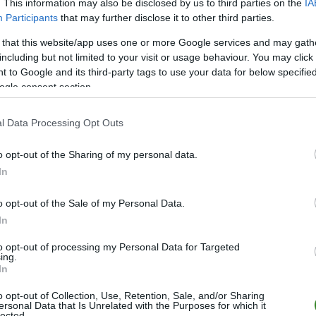
. This information may also be disclosed by us to third parties on the
IA
Participants
that may further disclose it to other third parties.
M
PKT
Z
R
P
GOL
 that this website/app uses one or more Google services and may gath
22
53
16
5
1
79-1
including but not limited to your visit or usage behaviour. You may click 
22
48
14
6
2
49-2
 to Google and its third-party tags to use your data for below specifi
ogle consent section.
22
39
11
6
5
54-4
22
38
11
5
6
77-4
l Data Processing Opt Outs
22
36
9
9
4
60-3
o opt-out of the Sharing of my personal data.
22
33
9
6
7
46-4
In
22
29
8
5
9
41-5
22
28
8
4
10
40-4
o opt-out of the Sale of my Personal Data.
In
22
26
6
8
8
43-4
22
21
6
3
13
46-6
to opt-out of processing my Personal Data for Targeted
ing.
22
11
3
2
17
25-7
In
22
4
1
1
20
21-1
o opt-out of Collection, Use, Retention, Sale, and/or Sharing
ersonal Data that Is Unrelated with the Purposes for which it
wo
remis
porażka
lected.