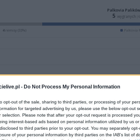
Palkovia Palikó
5
wygranych
(
4
remisy (33%)
Palkovia 
elive.pl -
Do Not Process My Personal Information
to opt-out of the sale, sharing to third parties, or processing of your per
formation for targeted advertising by us, please use the below opt-out s
r selection. Please note that after your opt-out request is processed y
eing interest-based ads based on personal information utilized by us or
disclosed to third parties prior to your opt-out. You may separately opt-
ZOBACZ WIĘCEJ (8)
losure of your personal information by third parties on the IAB’s list of