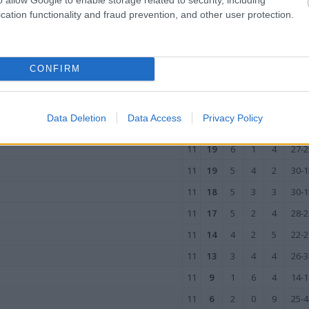
11
4
1
1
9
14-4
cation functionality and fraud prevention, and other user protection.
wo
remis
porażka
IE
CONFIRM
M
PKT
Z
R
P
GOL
11
22
6
4
1
33-
Data Deletion
Data Access
Privacy Policy
11
21
6
3
2
21-1
11
19
6
1
4
27-2
11
19
5
4
2
30-1
11
18
5
3
3
30-1
11
17
5
2
4
28-2
11
14
4
2
5
22-2
11
13
3
4
4
26-3
11
9
1
6
4
14-1
11
6
2
0
9
25-4