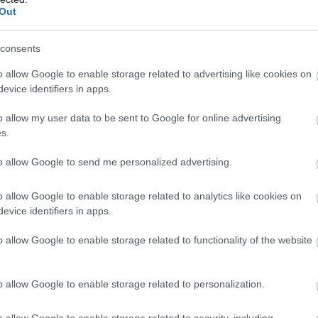
Out
consents
M
PKT
Z
R
P
GOL
o allow Google to enable storage related to advertising like cookies on
11
31
10
1
0
46-
evice identifiers in apps.
11
27
8
3
0
28-1
o allow my user data to be sent to Google for online advertising
11
22
6
4
1
26-1
s.
11
20
6
2
3
20-1
to allow Google to send me personalized advertising.
11
19
6
1
4
47-2
11
18
4
6
1
30-1
o allow Google to enable storage related to analytics like cookies on
11
17
5
2
4
29-3
evice identifiers in apps.
11
15
4
3
4
19-2
o allow Google to enable storage related to functionality of the website
11
15
4
3
4
21-2
11
9
2
3
6
13-2
o allow Google to enable storage related to personalization.
11
7
2
1
8
13-3
o allow Google to enable storage related to security, including