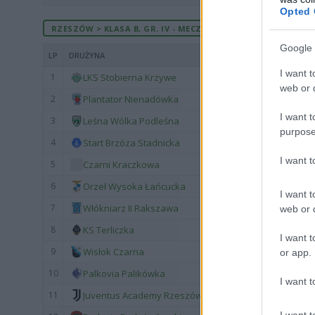
Opted 
RZESZÓW > KLASA B, GR. IV - MECZE ROZEGRANE U SIEBIE
Google 
LP
DRUŻYNA
I want t
1
LKS Stobierna Krzywe
web or d
2
Plantator Nienadówka
I want t
3
Leśna Wólka Podleśna
purpose
4
Start Brzóza Stadnicka
I want 
5
Czarni Kraczkowa
6
Orzeł Wysoka Łańcucka
I want t
7
Włókniarz II Rakszawa
web or d
8
KS Terliczka
I want t
9
Wisłok Czarna
or app.
10
Palkovia Palikówka
I want t
11
Juventus Academy Rzeszów
I want t