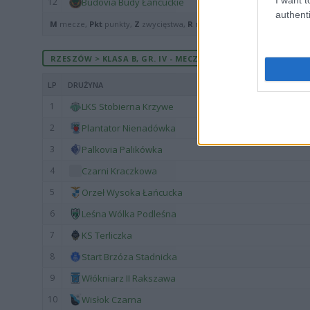
12
Budovia Budy Łańcuckie
authenti
M
mecze,
Pkt
punkty,
Z
zwycięstwa,
R
remisy,
P
porażki ·
zwycięst
RZESZÓW > KLASA B, GR. IV - MECZE ROZEGRANE NA WYJEŹDZ
LP
DRUŻYNA
1
LKS Stobierna Krzywe
2
Plantator Nienadówka
3
Palkovia Palikówka
4
Czarni Kraczkowa
5
Orzeł Wysoka Łańcucka
6
Leśna Wólka Podleśna
7
KS Terliczka
8
Start Brzóza Stadnicka
9
Włókniarz II Rakszawa
10
Wisłok Czarna