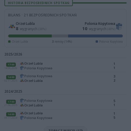
HISTORIA BEZPOŚREDNICH SPOTKAŃ
BILANS · 21 BEZPOŚREDNICH SPOTKAŃ
Orzeł Lubla
Polonia Kopytowa
8
10
wygranych
wygranych
(38%)
(48%)
Orzeł Lubla
3
remisy (14%)
Polonia Kopytowa
2025/2026
Orzeł Lubla
1
17:00
1
Polonia Kopytowa
14.06.2026
Polonia Kopytowa
3
14:00
2
Orzeł Lubla
02.11.2025
2024/2025
Polonia Kopytowa
5
17:00
1
Orzeł Lubla
21.06.2025
Orzeł Lubla
1
14:00
5
Polonia Kopytowa
09.11.2024
ZOBACZ WIĘCEJ (17)