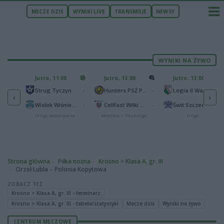
MECZE DZIŚ
WYNIKI LIVE
TRANSMISJE
NEWSY
WYNIKI NA ŻYWO
U
Jutro, 11:00
Jutro, 13:00
Jutro, 13:00
2
Podbeskidzie Bielsko-Biała
-
-
-
Strug Tyczyn
Hunters PSŻ Poznań
Legia II Warszawa
‹
›
2
sk
-
-
-
Wisłok Wiśniowa
Cellfast Wilki Krosno
Świt Szczecin
IV liga podkarpacka
Metalkas 2. Ekstraliga
II liga
Strona główna
Piłka nożna
Krosno > Klasa A, gr. III
Orzeł Lubla – Polonia Kopytowa
ZOBACZ TEŻ
Krosno > Klasa A, gr. III - terminarz
Krosno > Klasa A, gr. III - tabela/statystyki
Mecze dziś
Wyniki na żywo
CENTRUM MECZOWE