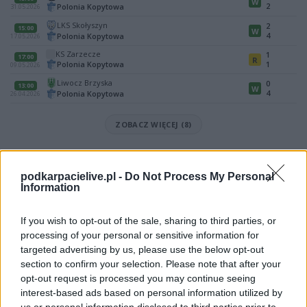
W
2
Polonia Kopytowa
31.05.2026
LKS Skołyszyn
2
15:00
W
4
Polonia Kopytowa
17.05.2026
KS Zarzecze
1
17:00
R
Polonia Kopytowa
1
09.05.2026
Liwocz Brzyska
0
13:00
W
4
Polonia Kopytowa
26.04.2026
ZOBACZ WIĘCEJ (8)
Mecz Orzeł Lubla - Polonia Kopytowa (Krosno > Klasa A, gr. III)
Spotkanie pomiędzy
Orzeł Lubla i Polonia Kopytowa
rozegrane
podkarpacielive.pl -
Do Not Process My Personal
zostanie w ramach Krosno > Klasa A, gr. III (25. kolejki - Krosno > Klasa A,
Information
gr. III).
Na stronie
PodkarpacieLive.pl
znajdziesz
wynik meczu, strzelców
If you wish to opt-out of the sale, sharing to third parties, or
bramek, kartki, składy, statystyki i informacje o przebiegu
processing of your personal or sensitive information for
spotkania
. To kompletne źródło danych dla kibiców i pasjonatów
targeted advertising by us, please use the below opt-out
lokalnej piłki nożnej. Jeżeli aktualnie nie widzisz tutaj danych z pewnością
pracujemy nad tym żeby je uzupełnić.
section to confirm your selection. Please note that after your
opt-out request is processed you may continue seeing
Wynik meczu Orzeł Lubla vs Polonia Kopytowa
interest-based ads based on personal information utilized by
Po zakończeniu spotkania automatycznie publikujemy
oficjalny wynik