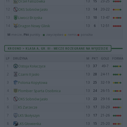
11
13
15
23-25
Orzeł Faliszówka
12
13
14
20-22
OKS Sobniów Jasło
13
13
10
13-47
Liwocz Brzyska
14
13
6
12-51
Dragon Nowy Glinik
M
mecze,
Pkt
punkty ·
zwycięstwo
remis
porażka
KROSNO > KLASA A, GR. III - MECZE ROZEGRANE NA WYJEŹDZIE
LP
DRUŻYNA
M
PKT
GOLE
FORMA
1
13
37
49-7
Ostoja Kołaczyce
2
13
28
24-11
Czarni II Jasło
3
13
25
32-19
Polonia Kopytowa
4
13
24
26-15
Plombier Sparta Osobnica
5
13
23
29-16
OKS Sobniów Jasło
6
13
17
33-29
KS Zarzecze
7
13
17
21-26
LKS Skołyszyn
8
13
15
25-20
LKS Głowienka