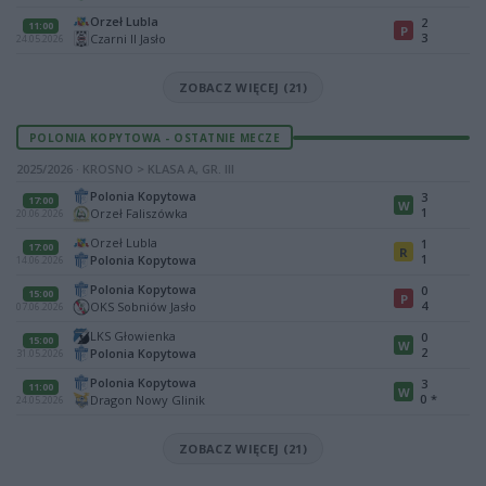
Orzeł Lubla
2
11:00
P
3
Czarni II Jasło
24.05.2026
ZOBACZ WIĘCEJ (21)
POLONIA KOPYTOWA - OSTATNIE MECZE
2025/2026 · KROSNO > KLASA A, GR. III
Polonia Kopytowa
3
17:00
W
1
Orzeł Faliszówka
20.06.2026
Orzeł Lubla
1
17:00
R
1
Polonia Kopytowa
14.06.2026
Polonia Kopytowa
0
15:00
P
4
OKS Sobniów Jasło
07.06.2026
LKS Głowienka
0
15:00
W
2
Polonia Kopytowa
31.05.2026
Polonia Kopytowa
3
11:00
W
0
*
Dragon Nowy Glinik
24.05.2026
ZOBACZ WIĘCEJ (21)