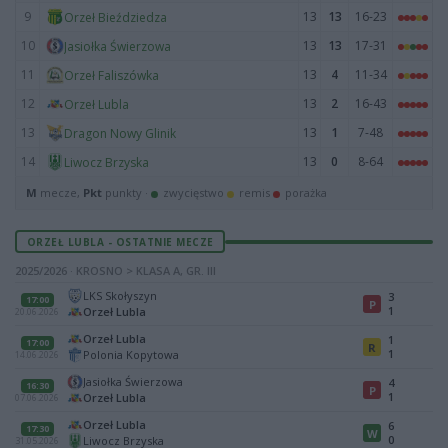
9
13
13
16-23
Orzeł Bieździedza
10
13
13
17-31
Jasiołka Świerzowa
11
13
4
11-34
Orzeł Faliszówka
12
13
2
16-43
Orzeł Lubla
13
13
1
7-48
Dragon Nowy Glinik
14
13
0
8-64
Liwocz Brzyska
M
mecze,
Pkt
punkty ·
zwycięstwo
remis
porażka
ORZEŁ LUBLA - OSTATNIE MECZE
2025/2026 · KROSNO > KLASA A, GR. III
LKS Skołyszyn
3
17:00
P
1
Orzeł Lubla
20.06.2026
Orzeł Lubla
1
17:00
R
1
Polonia Kopytowa
14.06.2026
Jasiołka Świerzowa
4
16:30
P
1
Orzeł Lubla
07.06.2026
Orzeł Lubla
6
17:30
W
0
Liwocz Brzyska
31.05.2026