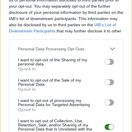
us or personal information disclosed to third parties prior to
spotkania
, a także dane meczowe, jeśli są dostępne.
your opt-out. You may separately opt-out of the further
Pełny harmonogram rozgrywek dostępny jest tutaj:
disclosure of your personal information by third parties on the
Krosno > Klasa A,
gr. III - terminarz
.
IAB’s list of downstream participants. This information may
also be disclosed by us to third parties on the
IAB’s List of
Informacje o składach i strzelcach
Downstream Participants
that may further disclose it to other
W miarę dostępności danych, publikujemy
składy wyjściowe,
third parties.
rezerwowych, zmiany oraz listę strzelców bramek
. Informacje te
aktualizujemy zależnie od poziomu ligi i dostępnych źródeł.
Please note that this website/app uses one or more Google
Personal Data Processing Opt Outs
services and may gather and store information including but
Śledź mecze swojej drużyny
not limited to your visit or usage behaviour. You may click to
I want to opt-out of the Sharing of my
Jeśli jesteś kibicem klubu Orzeł Lubla lub Polonia Kopytowa - zaglądaj
personal data.
grant or deny consent to Google and its third-party tags to
tutaj częściej. Nasz serwis regularnie dostarcza informacje o
terminach
Opted In
use your data for below specified purposes in below Google
meczów, wynikach, transferach i newsach klubowych
.
consent section.
I want to opt-out of the Sale of my
PodkarpacieLive.pl to największa baza
meczów lokalnych drużyn
Personal Data.
piłkarskich
w województwie. Sprawdź nasze relacje, śledź ulubioną ligę i
Opted In
bądź na bieżąco z wydarzeniami z boisk!
I want to opt-out of processing my
Analiza przed meczem: Orzeł Lubla vs Polonia Kopytowa
Personal Data for Targeted Advertising.
Opted In
Mecz
Orzeł Lubla - Polonia Kopytowa
odbędzie się w ramach 25.
kolejki - Krosno > Klasa A, gr. III. Spotkanie zostanie rozegrane w dniu 14
czerwca 2026. Początek meczu o godz. 17:00.
I want to opt-out of Collection, Use,
Retention, Sale, and/or Sharing of my
Orzeł Lubla
przystępuje do tego spotkania w roli gospodarza. Jak
Personal Data that Is Unrelated with the