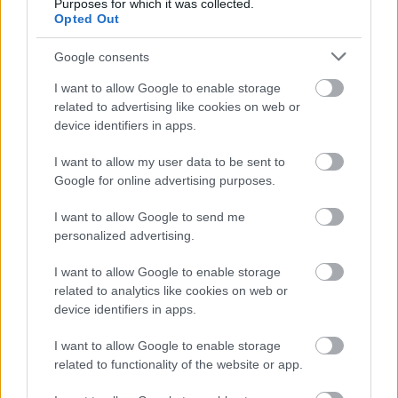
Purposes for which it was collected.
drużyna radzi sobie w sezonie 2025/2026 rozgrywek Krosno > Klasa A, gr.
Opted Out
III przed własną publicznością? Na tej stronie możecie zobaczyć tabelę
uwzględniającą tylko mecze u siebie. W tabeli biorącej pod uwagę tylko
mecze wyjazdowe możecie natomiast sprawdzić jak spisuje się klub
Google consents
Polonia Kopytowa
.
I want to allow Google to enable storage
Krosno > Klasa A, gr. III - sytuacja w tabeli
related to advertising like cookies on web or
Przed meczami 25. kolejki - Krosno > Klasa A, gr. III gospodarze (Orzeł
device identifiers in apps.
Lubla) zajmują
12. miejsce
w tabeli. Goście (Polonia Kopytowa) plasują
się na
3. miejscu.
I want to allow my user data to be sent to
Poniżej znajdziesz także ostatnie mecze obu drużyn oraz statystyki
Google for online advertising purposes.
bramkowe.
I want to allow Google to send me
Orzeł Lubla vs. Polonia Kopytowa - relacja, wynik na żywo,
personalized advertising.
transmisja
Wynik meczu Orzeł Lubla - Polonia Kopytowa znajdziesz na naszej stronie
I want to allow Google to enable storage
zaraz po jego zakończeniu. Jeżeli szukasz informacji meczowych, zajrzyj
related to analytics like cookies on web or
tutaj:
Orzeł Lubla vs. Polonia Kopytowa - wynik, składy, strzelcy
device identifiers in apps.
Jeżeli w internecie lub TV dostępna jest
transmisja na żywo z meczu
Orzeł Lubla vs. Polonia Kopytowa
albo innych spotkań Krosno > Klasa
I want to allow Google to enable storage
A, gr. III na pewno znajdziesz takie informacje na naszym portalu. Możliwe
related to functionality of the website or app.
jednak, że nigdzie nie pojawi się stream online z tego pojedynku. Śledź
portal podkarpacieLIVE.pl i bądź na bieżąco.