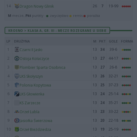
14
26
7
19-99
Dragon Nowy Glinik
M
mecze,
Pkt
punkty ·
zwycięstwo
remis
porażka
KROSNO > KLASA A, GR. III - MECZE ROZEGRANE U SIEBIE
LP
DRUŻYNA
M
PKT
GOLE
FORMA
1
13
34
39-6
Czarni II Jasło
2
13
27
44-17
Ostoja Kołaczyce
3
13
27
26-8
Plombier Sparta Osobnica
4
13
26
32-21
LKS Skołyszyn
5
13
25
37-23
Polonia Kopytowa
6
13
24
25-14
LKS Głowienka
7
13
24
35-21
KS Zarzecze
8
13
23
33-22
Orzeł Lubla
9
13
20
22-18
Jasiołka Świerzowa
10
13
19
25-19
Orzeł Bieździedza