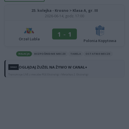
25. kolejka - Krosno > Klasa A, gr. III
2026-06-14, godz. 17:00
1
-
1
Orzeł Lubla
Polonia Kopytowa
RELACJA
BEZPOŚREDNIE MECZE
TABELA
OSTATNIE MECZE
OGLĄDAJ ŻUŻEL NA ŻYWO W CANAL+
Transmisje LIVE z meczów PGE Ekstraligi i Metalkas 2. Ekstraligi