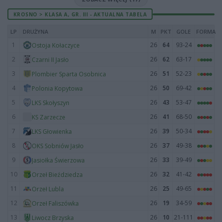
KROSNO > KLASA A, GR. III - AKTUALNA TABELA
LP
DRUŻYNA
M
PKT
GOLE
FORMA
1
26
64
93-24
Ostoja Kołaczyce
2
26
62
63-17
Czarni II Jasło
3
26
51
52-23
Plombier Sparta Osobnica
4
26
50
69-42
Polonia Kopytowa
5
26
43
53-47
LKS Skołyszyn
6
26
41
68-50
KS Zarzecze
7
26
39
50-34
LKS Głowienka
8
26
37
49-38
OKS Sobniów Jasło
9
26
33
39-49
Jasiołka Świerzowa
10
26
32
41-42
Orzeł Bieździedza
11
26
25
49-65
Orzeł Lubla
12
26
19
34-59
Orzeł Faliszówka
13
26
10
21-111
Liwocz Brzyska