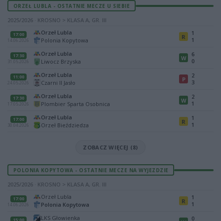
ORZEŁ LUBLA - OSTATNIE MECZE U SIEBIE
2025/2026 · KROSNO > KLASA A, GR. III
Orzeł Lubla
1
17:00
R
1
Polonia Kopytowa
14.06.2026
Orzeł Lubla
6
17:30
W
0
Liwocz Brzyska
31.05.2026
Orzeł Lubla
2
11:00
P
3
Czarni II Jasło
24.05.2026
Orzeł Lubla
2
17:30
W
1
Plombier Sparta Osobnica
17.05.2026
Orzeł Lubla
1
17:00
R
1
Orzeł Bieździedza
30.04.2026
ZOBACZ WIĘCEJ (8)
POLONIA KOPYTOWA - OSTATNIE MECZE NA WYJEZDZIE
2025/2026 · KROSNO > KLASA A, GR. III
Orzeł Lubla
1
17:00
R
1
Polonia Kopytowa
14.06.2026
LKS Głowienka
0
15:00