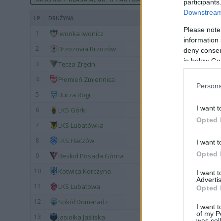
participants
Downstream 
LP
DRUŻYNA
Please note
1
Iwonka Iwonicz
information 
2
Brzozovia Brzozów
deny consent
in below Go
3
Tęcza Zręcin
4
Płomień Zmiennica
Persona
5
Burza Rogi
I want t
6
LKS Górki
Opted 
7
LKS Lubatówka
8
LKS Haczów
I want t
Opted 
9
Beskid Posada Górna
10
Kotwica Korczyna
I want 
Advertis
11
LKS Lubatowa
Opted 
12
Sokół Domaradz
I want t
of my P
13
Jasiołka Jaśliska
was col