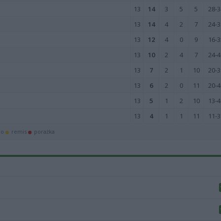
13
14
3
5
5
28-3
13
14
4
2
7
24-3
13
12
4
0
9
16-3
13
10
2
4
7
24-4
13
7
2
1
10
20-3
13
6
2
0
11
20-4
13
5
1
2
10
13-4
13
4
1
1
11
11-3
wo
remis
porażka