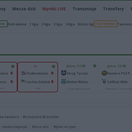
wsy
Mecze dziś
Wyniki LIVE
Transmisje
Transfery
ŻNA
Ekstraklasa
1 liga
2 liga
3 liga
4 liga
Niższe ligi
SIATKÓWKA
TauronL
Jutro, 11:00
Jutro, 13:00
24'
0
0
-
ielce
Podbeskidzie Bielsko-Biała
Strug Tyczyn
Hunters PSŻ Po
0
0
-
Legia Warszawa
Lechia Gdańsk
Wisłok Wiśniowa
Cellfast Wilki Krosno
lasa
I liga
IV liga podkarpacka
Metalkas 2. Ekstralig
ka Iwonicz – Brzozovia Brzozów
 - tabela/statystyki
Mecze dziś
Wyniki na żywo