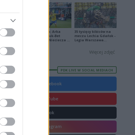
2
Ekstraklasa: Arka
35 tysięcy kibiców na
Gdynia - Bruk-Bet
meczu Lechia Gdańsk -
Termalica Nieciecza 2-
Legia Warszawa
E
FORMA
3 [ZDJĘCIA]
[OPRAWA, ZDJĘCIA]
Więcej zdjęć
7
1
PDK LIVE W SOCIAL MEDIACH
0
4
Facebook
8
YouTube
4
1
TikTok
7
Instagram
8