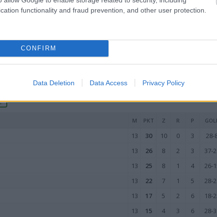
13
20
6
2
5
33-3
cation functionality and fraud prevention, and other user protection.
13
19
6
1
6
30-3
13
19
5
4
4
21-2
13
16
5
1
7
20-2
CONFIRM
13
8
2
2
9
26-4
wo
remis
porażka
Data Deletion
Data Access
Privacy Policy
E
M
PKT
Z
R
P
GOL
13
30
10
0
3
28-
13
26
8
2
3
37-2
13
25
8
1
4
26-1
13
22
7
1
5
28-2
13
17
5
2
6
18-2
13
15
4
3
6
28-3