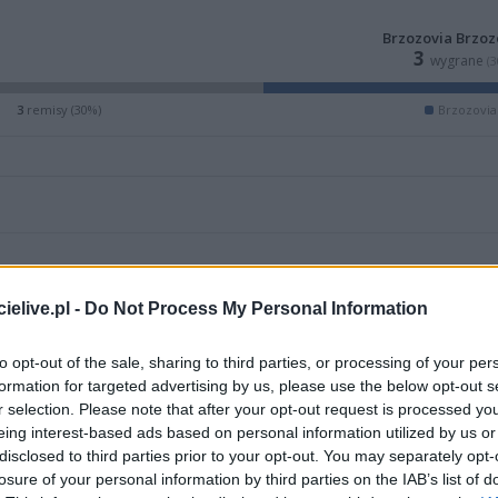
Brzozovia Brzo
3
wygrane
(
3
remisy (30%)
Brzozovi
elive.pl -
Do Not Process My Personal Information
to opt-out of the sale, sharing to third parties, or processing of your per
formation for targeted advertising by us, please use the below opt-out s
r selection. Please note that after your opt-out request is processed y
eing interest-based ads based on personal information utilized by us or
disclosed to third parties prior to your opt-out. You may separately opt-
ZOBACZ WIĘCEJ (6)
losure of your personal information by third parties on the IAB’s list of