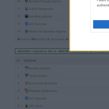
10
Beskid Posada Górna
authenti
11
Sokół Domaradz
12
Jasiołka Jaśliska
13
LKS Haczów
14
Wisłok Krościenko Wyżne
M
mecze,
Pkt
punkty,
Z
zwycięstwa,
R
remisy,
P
porażki ·
zwycięst
KROSNO > KLASA A, GR. II - MECZE ROZEGRANE NA WYJEŹDZI
LP
DRUŻYNA
1
Iwonka Iwonicz
2
Tęcza Zręcin
3
Brzozovia Brzozów
4
Płomień Zmiennica
5
LKS Haczów
6
LKS Górki