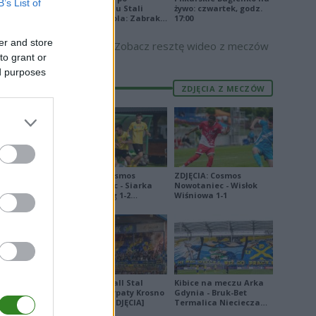
B’s List of
odpadnięciu Stali
żywo: czwartek, godz.
Stalowa Wola: Zabrakło
17:00
E
FORMA
doświadczenia
er and store
Zobacz resztę wideo z meczów
9
to grant or
2
ed purposes
ZDJĘCIA Z MECZÓW
0
8
4
0
ZDJĘCIA: Cosmos
ZDJĘCIA: Cosmos
9
Nowotaniec - Siarka
Nowotaniec - Wisłok
Tarnobrzeg 1-2
Wiśniowa 1-1
8
[PUCHAR POLSKI]
8
8
3
Derby Ekoball Stal
Kibice na meczu Arka
2
Sanok - Karpaty Krosno
Gdynia - Bruk-Bet
na remis [ZDJĘCIA]
Termalica Nieciecza
3
[ZDJĘCIA]