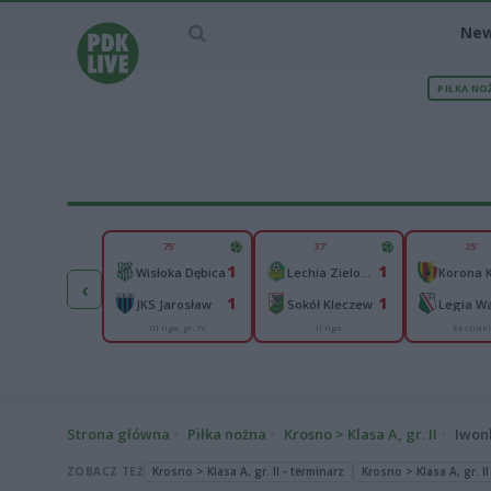
Ne
PIŁKA NO
IEC MECZU
75'
37'
25'
1
1
1
Zawisza Bydgoszcz
Wisłoka Dębica
Lechia Zielona Góra
Korona K
‹
0
1
1
sovia
JKS Jarosław
Sokół Kleczew
III liga, gr. IV
II liga
Ekstrak
II liga
Strona główna
Piłka nożna
Krosno > Klasa A, gr. II
Iwon
ZOBACZ TEŻ
Krosno > Klasa A, gr. II - terminarz
Krosno > Klasa A, gr. II