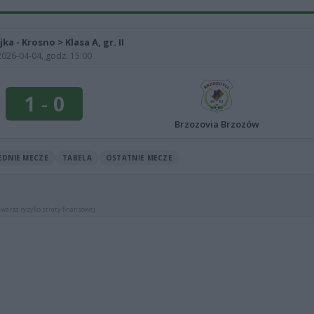
jka - Krosno > Klasa A, gr. II
2026-04-04, godz. 15:00
1
-
0
Brzozovia Brzozów
EDNIE MECZE
TABELA
OSTATNIE MECZE
warza ryzyko straty finansowej.