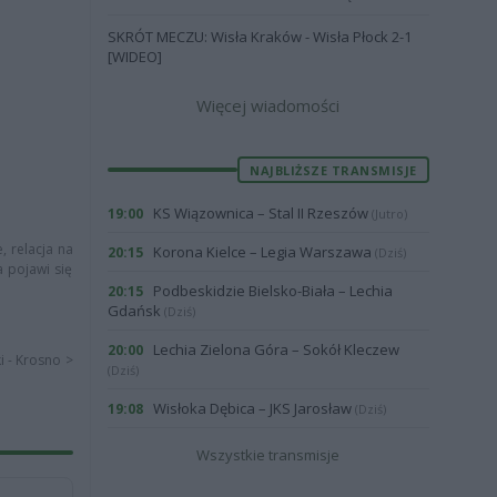
SKRÓT MECZU: Wisła Kraków - Wisła Płock 2-1
[WIDEO]
Więcej wiadomości
NAJBLIŻSZE TRANSMISJE
KS Wiązownica – Stal II Rzeszów
19:00
(Jutro)
, relacja na
Korona Kielce – Legia Warszawa
20:15
(Dziś)
a pojawi się
Podbeskidzie Bielsko-Biała – Lechia
20:15
Gdańsk
(Dziś)
Lechia Zielona Góra – Sokół Kleczew
20:00
i - Krosno >
(Dziś)
Wisłoka Dębica – JKS Jarosław
19:08
(Dziś)
Wszystkie transmisje