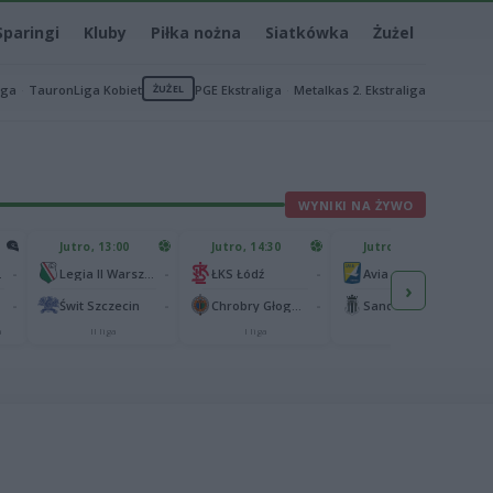
Sparingi
Kluby
Piłka nożna
Siatkówka
Żużel
iga
TauronLiga Kobiet
ŻUŻEL
PGE Ekstraliga
Metalkas 2. Ekstraliga
WYNIKI NA ŻYWO
Jutro, 13:00
Jutro, 14:30
Jutro, 14:30
-
-
-
-
znań
Legia II Warszawa
ŁKS Łódź
Avia Świdnik
›
-
-
-
-
Świt Szczecin
Chrobry Głogów
Sandecja Nowy Sącz
a
II liga
I liga
II liga