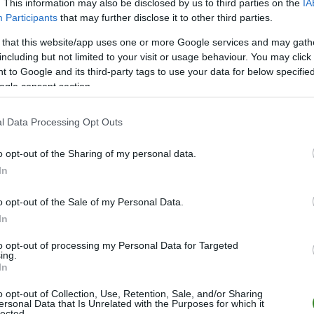
. This information may also be disclosed by us to third parties on the
IA
Participants
that may further disclose it to other third parties.
M
PKT
Z
R
P
GOL
 that this website/app uses one or more Google services and may gath
26
66
22
0
4
71-1
including but not limited to your visit or usage behaviour. You may click 
26
64
21
1
4
76-2
 to Google and its third-party tags to use your data for below specifi
ogle consent section.
26
50
15
5
6
66-4
26
43
13
4
9
55-3
l Data Processing Opt Outs
26
39
11
6
9
59-5
o opt-out of the Sharing of my personal data.
26
36
10
6
10
67-7
In
26
35
11
2
13
48-4
26
33
10
3
13
38-4
o opt-out of the Sale of my Personal Data.
In
26
32
10
2
14
49-6
26
30
9
3
14
52-5
to opt-out of processing my Personal Data for Targeted
ing.
26
29
9
2
15
50-6
In
26
29
8
5
13
54-7
o opt-out of Collection, Use, Retention, Sale, and/or Sharing
ersonal Data that Is Unrelated with the Purposes for which it
26
23
6
5
15
32-6
lected.