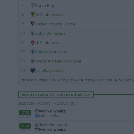
7
Burza Rogi
8
LKS Lubatówka
9
Beskid Posada Górna
10
Sokół Domaradz
11
LKS Lubatowa
12
Kotwica Korczyna
13
Wisłok Krościenko Wyżne
14
Jasiołka Jaśliska
M
mecze,
Pkt
punkty,
Z
zwycięstwa,
R
remisy,
P
porażki ·
zwycięst
IWONKA IWONICZ - OSTATNIE MECZE
2025/2026 · KROSNO > KLASA A, GR. II
Iwonka Iwonicz
17:00
LKS Haczów
20.06.2026
Sokół Domaradz
11:00
Iwonka Iwonicz
14.06.2026