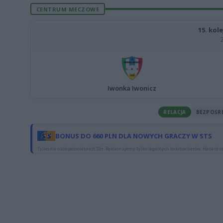
CENTRUM MECZOWE
15. kole
Iwonka Iwonicz
RELACJA
BEZPOŚR
BONUS DO 660 PLN DLA NOWYCH GRACZY W STS
Tylko dla osób pełnoletnich 18+. Reklamujemy tylko legalnych bukmacherów. Hazard st