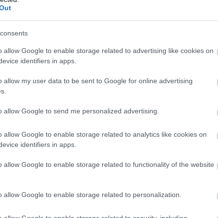
Out
26
13
3
4
19
39-9
wo
remis
porażka
consents
o allow Google to enable storage related to advertising like cookies on
evice identifiers in apps.
M
PKT
Z
R
P
GOL
o allow my user data to be sent to Google for online advertising
13
39
13
0
0
50-
s.
13
36
12
0
1
43-1
to allow Google to send me personalized advertising.
13
25
8
1
4
31-2
13
24
7
3
3
29-1
o allow Google to enable storage related to analytics like cookies on
evice identifiers in apps.
13
24
7
3
3
32-1
13
22
7
1
5
30-2
o allow Google to enable storage related to functionality of the website
13
21
6
3
4
39-3
13
21
6
3
4
27-1
o allow Google to enable storage related to personalization.
13
21
7
0
6
24-1
o allow Google to enable storage related to security, including