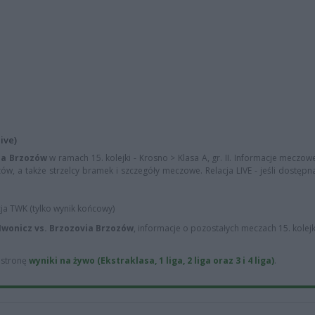
ive)
ia Brzozów
w ramach 15. kolejki - Krosno > Klasa A, gr. II. Informacje meczowe
ów, a także strzelcy bramek i szczegóły meczowe. Relacja LIVE - jeśli dostępn
cja TWK (tylko wynik końcowy)
Iwonicz vs. Brzozovia Brzozów
, informacje o pozostałych meczach 15. kolejk
ą stronę
wyniki na żywo (Ekstraklasa, 1 liga, 2 liga oraz 3 i 4 liga)
.