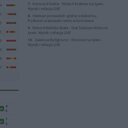
7.
Korona II Kielce - Wisła II Kraków na żywo.
4
Wynik i relacja LIVE
1
8.
Hetman prowadził i grał w osłabieniu.
Podlasie uratowało remis w końcówce
5
9.
Rekord Bielsko-Biała - Stal Stalowa Wola na
1
żywo. Wynik i relacja LIVE
10.
Zawisza Bydgoszcz - Resovia na żywo.
9
Wynik i relacja LIVE
0
6
7
4
W
0
1
W
5