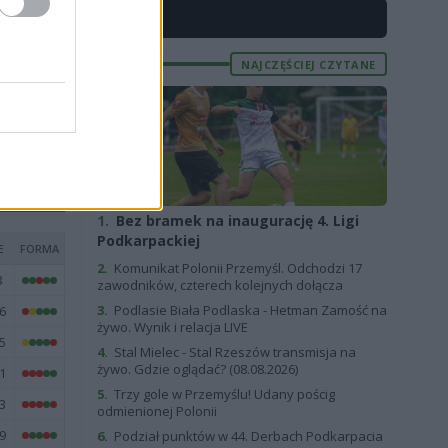
3
X
1
NAJCZĘŚCIEJ CZYTANE
6
5
6
1.
Bez bramek na inaugurację 4. Ligi
Podkarpackiej
E
FORMA
2.
Komunikat Polonii Przemyśl. Odchodzi 17
8
zawodników, czterech kolejnych dołącza
3.
Podlasie Biała Podlaska - Hetman Zamość na
6
żywo. Wynik i relacja LIVE
5
4.
Stal Mielec - Stal Rzeszów transmisja na
żywo. Gdzie oglądać? (08.08.2026)
1
5.
Trzy gole w Przemyślu! Udany pościg
3
odmienionej Polonii
9
6.
Podział punktów w 44. Derbach Podkarpacia