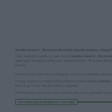
Iwonka Iwonicz - Brzozovia Brzozów (wynik na żywo, relacja l
Tutaj znajdziesz wyniki na żywo meczu
Iwonka Iwonicz - Brzozov
żywo (jeśli dostępna), kiedy mecz Iwonka Iwonicz - Brzozovia Brzoz
poniżej.
Jeśli relacja na żywo nie jest dostępna - przy meczu widnieje adnota
Poniżej znajdziesz również historę bezpośrednich spotkań
Iwonka 
Klasa A, gr. II oraz aktualną tabelę rozgrywek.
Jeśli interesują Cię relacje LIVE z meczów piłki nożnej, sprawdź nasz
HISTORIA BEZPOŚREDNICH SPOTKAŃ