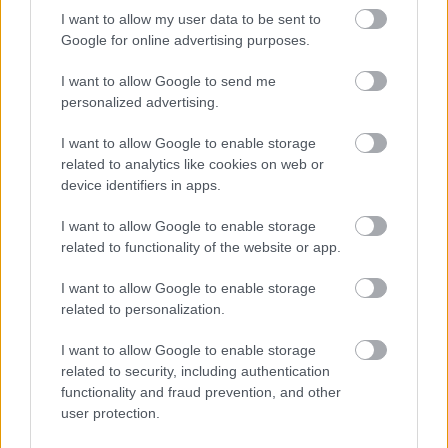
się na
12. miejscu.
I want to allow my user data to be sent to
Poniżej znajdziesz także ostatnie mecze obu drużyn oraz statystyki
Google for online advertising purposes.
bramkowe.
I want to allow Google to send me
San Hureczko vs. Artmax Pikulice - relacja, wynik na żywo,
personalized advertising.
transmisja
Wynik meczu San Hureczko - Artmax Pikulice znajdziesz na naszej stronie
I want to allow Google to enable storage
zaraz po jego zakończeniu. Jeżeli szukasz informacji meczowych, zajrzyj
related to analytics like cookies on web or
tutaj:
San Hureczko vs. Artmax Pikulice - wynik, składy, strzelcy
device identifiers in apps.
Jeżeli w internecie lub TV dostępna jest
transmisja na żywo z meczu
San Hureczko vs. Artmax Pikulice
albo innych spotkań Jarosław >
I want to allow Google to enable storage
Klasa B Przemyśl na pewno znajdziesz takie informacje na naszym
related to functionality of the website or app.
portalu. Możliwe jednak, że nigdzie nie pojawi się stream online z tego
pojedynku. Śledź portal podkarpacieLIVE.pl i bądź na bieżąco.
I want to allow Google to enable storage
related to personalization.
Asseco Resovia
Developres Rzeszów
ITA TOOLS Stal Mielec
I want to allow Google to enable storage
|
|
|
Cellfast Wilki Krosno
Texom Stal Rzeszów
Stal Mielec
related to security, including authentication
|
|
|
Motor Lublin
functionality and fraud prevention, and other
Stal Rzeszów
Stal Stalowa Wola
Wisła Kraków
|
|
|
|
user protection.
Resovia
Wieczysta Kraków
Sandecja Nowy Sącz
|
|
|
Siarka Tarnobrzeg
Wisłoka Dębica
4 liga podkarpacka
|
|
|