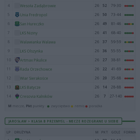
4
26
52
79-30
Wesoła Zadąbrowie
5
26
50
73-44
Unia Fredropol
6
26
49
81-46
San Hureczko
7
26
41
68-40
LKS Niziny
8
26
37
59-59
Walawianka Walawa
9
26
36
55-55
LKS Olszynka
10
26
27
38-81
Artmax Pikulice
11
26
22
41-69
Rada Orzechowce
12
26
20
35-68
Wiar Sierakośce
13
26
14
28-88
LKS Batycze
14
26
7
27-140
Cresovia Kalników
M
mecze,
Pkt
punkty ·
zwycięstwo
remis
porażka
JAROSŁAW > KLASA B PRZEMYŚL - MECZE ROZEGRANE U SIEBIE
LP
DRUŻYNA
M
PKT
GOLE
FORMA