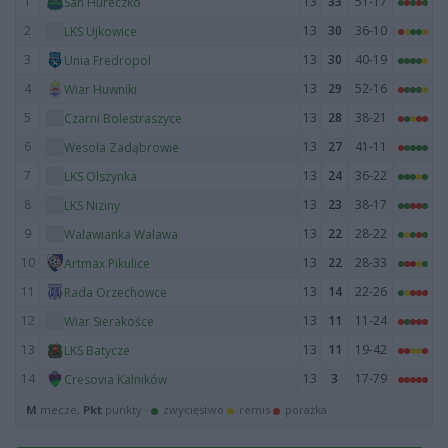
1
13
33
51-17
San Hureczko
2
13
30
36-10
LKS Ujkowice
3
13
30
40-19
Unia Fredropol
4
13
29
52-16
Wiar Huwniki
5
13
28
38-21
Czarni Bolestraszyce
6
13
27
41-11
Wesoła Zadąbrowie
7
13
24
36-22
LKS Olszynka
8
13
23
38-17
LKS Niziny
9
13
22
28-22
Walawianka Walawa
10
13
22
28-33
Artmax Pikulice
11
13
14
22-26
Rada Orzechowce
12
13
11
11-24
Wiar Sierakośce
13
13
11
19-42
LKS Batycze
14
13
3
17-79
Cresovia Kalników
M
mecze,
Pkt
punkty ·
zwycięstwo
remis
porażka