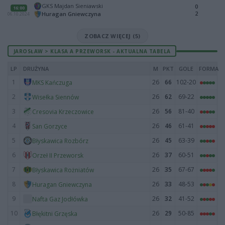
GKS Majdan Sieniawski
0
16:00
2
Huragan Gniewczyna
06.10.2024
ZOBACZ WIĘCEJ (5)
JAROSŁAW > KLASA A PRZEWORSK - AKTUALNA TABELA
LP
DRUŻYNA
M
PKT
GOLE
FORMA
1
26
66
102-20
MKS Kańczuga
2
26
62
69-22
Wisełka Siennów
3
26
56
81-40
Cresovia Krzeczowice
4
26
46
61-41
San Gorzyce
5
26
45
63-39
Błyskawica Rozbórz
6
26
37
60-51
Orzeł II Przeworsk
7
26
35
67-67
Błyskawica Rożniatów
8
26
33
48-53
Huragan Gniewczyna
9
26
32
41-52
Nafta Gaz Jodłówka
10
26
29
50-85
Błękitni Grzęska