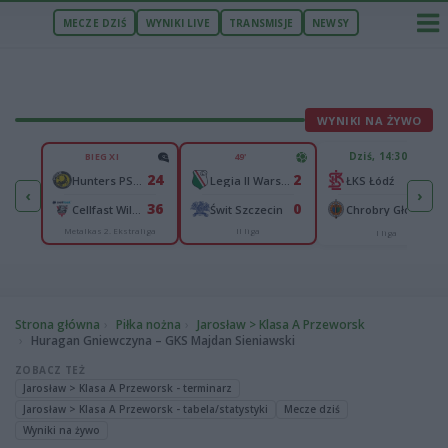
MECZE DZIŚ
WYNIKI LIVE
TRANSMISJE
NEWSY
WYNIKI NA ŻYWO
U
Dziś, 14:30
BIEG XI
49'
2
24
2
n
-
Hunters PSŻ Poznań
Legia II Warszawa
ŁKS Łódź
‹
›
4
36
0
Wisłok Wiśniowa
-
Cellfast Wilki Krosno
Świt Szczecin
Chrobry Głogów
Metalkas 2. Ekstraliga
II liga
cka
I liga
Strona główna
Piłka nożna
Jarosław > Klasa A Przeworsk
Huragan Gniewczyna – GKS Majdan Sieniawski
ZOBACZ TEŻ
Jarosław > Klasa A Przeworsk - terminarz
Jarosław > Klasa A Przeworsk - tabela/statystyki
Mecze dziś
Wyniki na żywo