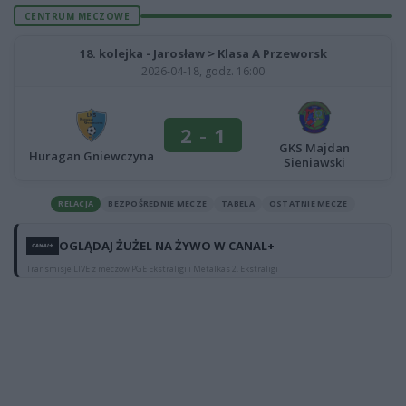
CENTRUM MECZOWE
18. kolejka - Jarosław > Klasa A Przeworsk
2026-04-18, godz. 16:00
2
-
1
GKS Majdan
Huragan Gniewczyna
Sieniawski
RELACJA
BEZPOŚREDNIE MECZE
TABELA
OSTATNIE MECZE
OGLĄDAJ ŻUŻEL NA ŻYWO W CANAL+
Transmisje LIVE z meczów PGE Ekstraligi i Metalkas 2. Ekstraligi