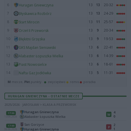
6
13
13
20-32
Huragan Gniewczyna
7
13
13
24-29
Błyskawica Rozbórz
8
13
11
25-57
Start Mirocin
9
13
9
20-34
Orzeł II Przeworsk
10
13
9
19-53
Błękitni Grzęska
11
13
6
22-41
GKS Majdan Sieniawski
12
13
6
14-39
Alabaster Łopuszka Wielka
13
13
6
18-61
Piast Nowosielce
14
13
5
11-31
Nafta Gaz Jodłówka
M
mecze,
Pkt
punkty ·
zwycięstwo
remis
porażka
HURAGAN GNIEWCZYNA - OSTATNIE MECZE
2025/2026 · JAROSŁAW > KLASA A PRZEWORSK
Huragan Gniewczyna
4
17:00
W
0
Alabaster Łopuszka Wielka
13.06.2026
San Gorzyce
2
17:00
P
1
Huragan Gniewczyna
06.06.2026