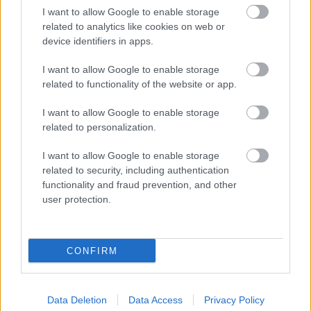
meczowych, zajrzyj tutaj:
Huragan Gniewczyna vs. GKS Majdan
I want to allow Google to enable storage
Sieniawski - wynik, składy, strzelcy
related to analytics like cookies on web or
Jeżeli w internecie lub TV dostępna jest
transmisja na żywo z meczu
device identifiers in apps.
Huragan Gniewczyna vs. GKS Majdan Sieniawski
albo innych
spotkań Jarosław > Klasa A Przeworsk na pewno znajdziesz takie
I want to allow Google to enable storage
informacje na naszym portalu. Możliwe jednak, że nigdzie nie pojawi się
related to functionality of the website or app.
stream online z tego pojedynku. Śledź portal podkarpacieLIVE.pl i bądź
na bieżąco.
I want to allow Google to enable storage
related to personalization.
Asseco Resovia
Developres Rzeszów
ITA TOOLS Stal Mielec
I want to allow Google to enable storage
|
|
|
Cellfast Wilki Krosno
Texom Stal Rzeszów
Stal Mielec
related to security, including authentication
|
|
|
functionality and fraud prevention, and other
Motor Lublin
Stal Rzeszów
Stal Stalowa Wola
Wisła Kraków
|
|
|
|
user protection.
Resovia
Wieczysta Kraków
Sandecja Nowy Sącz
|
|
|
Siarka Tarnobrzeg
Wisłoka Dębica
4 liga podkarpacka
|
|
|
JKS Jarosław
Karpaty Krosno
|
CONFIRM
Mecze dziś
Wyniki LIVE
Transmisje
O nas
Kontakt
|
|
|
|
|
Polityka prywatności
pehasports.com
| Polecamy:
|
kartki okolicznościowe
Data Deletion
Data Access
Privacy Policy