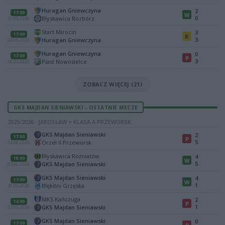
Huragan Gniewczyna
2
17:00
W
0
Błyskawica Rozbórz
31.05.2026
Start Mirocin
3
17:00
R
3
Huragan Gniewczyna
24.05.2026
Huragan Gniewczyna
0
17:00
P
3
Piast Nowosielce
16.05.2026
ZOBACZ WIĘCEJ (21)
GKS MAJDAN SIENIAWSKI - OSTATNIE MECZE
2025/2026 · JAROSŁAW > KLASA A PRZEWORSK
GKS Majdan Sieniawski
2
17:00
P
5
Orzeł II Przeworsk
14.06.2026
Błyskawica Rożniatów
4
18:00
W
5
GKS Majdan Sieniawski
03.06.2026
GKS Majdan Sieniawski
4
17:00
W
1
Błękitni Grzęska
31.05.2026
MKS Kańczuga
2
14:00
P
1
GKS Majdan Sieniawski
23.05.2026
GKS Majdan Sieniawski
0
17:00