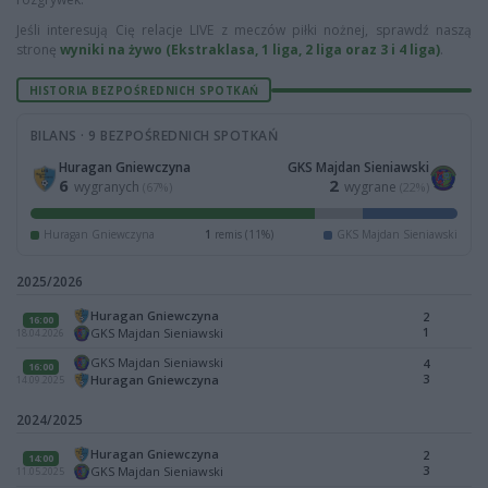
Jeśli interesują Cię relacje LIVE z meczów piłki nożnej, sprawdź naszą
stronę
wyniki na żywo (Ekstraklasa, 1 liga, 2 liga oraz 3 i 4 liga)
.
HISTORIA BEZPOŚREDNICH SPOTKAŃ
BILANS · 9 BEZPOŚREDNICH SPOTKAŃ
Huragan Gniewczyna
GKS Majdan Sieniawski
6
2
wygranych
wygrane
(67%)
(22%)
Huragan Gniewczyna
1
remis (11%)
GKS Majdan Sieniawski
2025/2026
Huragan Gniewczyna
2
16:00
1
GKS Majdan Sieniawski
18.04.2026
GKS Majdan Sieniawski
4
16:00
3
Huragan Gniewczyna
14.09.2025
2024/2025
Huragan Gniewczyna
2
14:00
3
GKS Majdan Sieniawski
11.05.2025