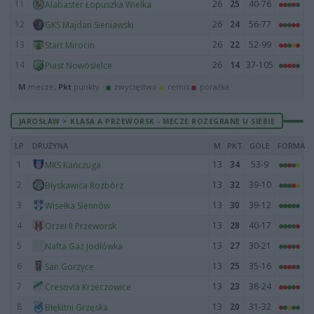
11
26
25
40-76
Alabaster Łopuszka Wielka
12
26
24
56-77
GKS Majdan Sieniawski
13
26
22
52-99
Start Mirocin
14
26
14
37-105
Piast Nowosielce
M
mecze,
Pkt
punkty ·
zwycięstwo
remis
porażka
JAROSŁAW > KLASA A PRZEWORSK - MECZE ROZEGRANE U SIEBIE
LP
DRUŻYNA
M
PKT
GOLE
FORMA
1
13
34
53-9
MKS Kańczuga
2
13
32
39-10
Błyskawica Rozbórz
3
13
30
39-12
Wisełka Siennów
4
13
28
40-17
Orzeł II Przeworsk
5
13
27
30-21
Nafta Gaz Jodłówka
6
13
25
35-16
San Gorzyce
7
13
23
38-24
Cresovia Krzeczowice
8
13
20
31-32
Błękitni Grzęska