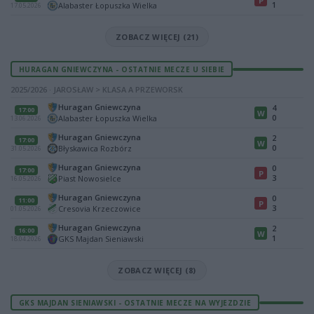
P
1
Alabaster Łopuszka Wielka
17.05.2026
ZOBACZ WIĘCEJ (21)
HURAGAN GNIEWCZYNA - OSTATNIE MECZE U SIEBIE
2025/2026 · JAROSŁAW > KLASA A PRZEWORSK
Huragan Gniewczyna
4
17:00
W
0
Alabaster Łopuszka Wielka
13.06.2026
Huragan Gniewczyna
2
17:00
W
0
Błyskawica Rozbórz
31.05.2026
Huragan Gniewczyna
0
17:00
P
3
Piast Nowosielce
16.05.2026
Huragan Gniewczyna
0
11:00
P
3
Cresovia Krzeczowice
01.05.2026
Huragan Gniewczyna
2
16:00
W
1
GKS Majdan Sieniawski
18.04.2026
ZOBACZ WIĘCEJ (8)
GKS MAJDAN SIENIAWSKI - OSTATNIE MECZE NA WYJEZDZIE