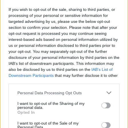
spotkania
. To kompletne źródło danych dla kibiców i pasjonatów
lokalnej piłki nożnej. Jeżeli aktualnie nie widzisz tutaj danych z pewnością
If you wish to opt-out of the sale, sharing to third parties, or
pracujemy nad tym żeby je uzupełnić.
processing of your personal or sensitive information for
targeted advertising by us, please use the below opt-out
Wynik meczu Huragan Gniewczyna vs GKS Majdan Sieniawski
section to confirm your selection. Please note that after your
Po zakończeniu spotkania automatycznie publikujemy
oficjalny wynik
opt-out request is processed you may continue seeing
spotkania
, a także dane meczowe, jeśli są dostępne.
interest-based ads based on personal information utilized by
Pełny harmonogram rozgrywek dostępny jest tutaj:
Jarosław > Klasa A
us or personal information disclosed to third parties prior to
Przeworsk - terminarz
.
your opt-out. You may separately opt-out of the further
Informacje o składach i strzelcach
disclosure of your personal information by third parties on the
IAB’s list of downstream participants. This information may
W miarę dostępności danych, publikujemy
składy wyjściowe,
also be disclosed by us to third parties on the
IAB’s List of
rezerwowych, zmiany oraz listę strzelców bramek
. Informacje te
aktualizujemy zależnie od poziomu ligi i dostępnych źródeł.
Downstream Participants
that may further disclose it to other
third parties.
Śledź mecze swojej drużyny
Please note that this website/app uses one or more Google
Jeśli jesteś kibicem klubu Huragan Gniewczyna lub GKS Majdan Sieniawski
Personal Data Processing Opt Outs
- zaglądaj tutaj częściej. Nasz serwis regularnie dostarcza informacje o
services and may gather and store information including but
terminach meczów, wynikach, transferach i newsach klubowych
.
not limited to your visit or usage behaviour. You may click to
I want to opt-out of the Sharing of my
personal data.
grant or deny consent to Google and its third-party tags to
PodkarpacieLive.pl to największa baza
meczów lokalnych drużyn
Opted In
piłkarskich
w województwie. Sprawdź nasze relacje, śledź ulubioną ligę i
use your data for below specified purposes in below Google
bądź na bieżąco z wydarzeniami z boisk!
consent section.
I want to opt-out of the Sale of my
Personal Data.