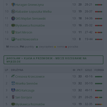
9
13
20
28-21
Huragan Gniewczyna
10
13
19
26-37
Alabaster Łopuszka Wielka
11
13
18
34-36
GKS Majdan Sieniawski
12
13
16
35-32
Błyskawica Rożniatów
13
13
11
27-42
Start Mirocin
14
13
8
19-44
Piast Nowosielce
M
mecze,
Pkt
punkty ·
zwycięstwo
remis
porażka
JAROSŁAW > KLASA A PRZEWORSK - MECZE ROZEGRANE NA
WYJEŹDZIE
LP
DRUŻYNA
M
PKT
GOLE
FORMA
1
13
33
43-16
Cresovia Krzeczowice
2
13
32
30-10
Wisełka Siennów
3
13
32
49-11
MKS Kańczuga
4
13
21
26-25
San Gorzyce
5
13
19
32-35
Błyskawica Rożniatów