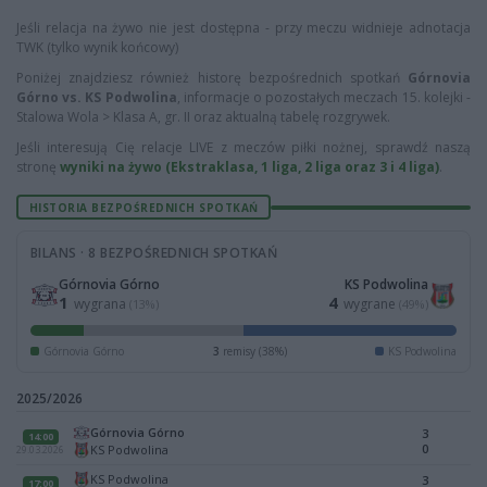
Jeśli relacja na żywo nie jest dostępna - przy meczu widnieje adnotacja
TWK (tylko wynik końcowy)
Poniżej znajdziesz również historę bezpośrednich spotkań
Górnovia
Górno vs. KS Podwolina
, informacje o pozostałych meczach 15. kolejki -
Stalowa Wola > Klasa A, gr. II oraz aktualną tabelę rozgrywek.
Jeśli interesują Cię relacje LIVE z meczów piłki nożnej, sprawdź naszą
stronę
wyniki na żywo (Ekstraklasa, 1 liga, 2 liga oraz 3 i 4 liga)
.
HISTORIA BEZPOŚREDNICH SPOTKAŃ
BILANS · 8 BEZPOŚREDNICH SPOTKAŃ
Górnovia Górno
KS Podwolina
1
4
wygrana
wygrane
(13%)
(49%)
Górnovia Górno
3
remisy (38%)
KS Podwolina
2025/2026
Górnovia Górno
3
14:00
0
KS Podwolina
29.03.2026
KS Podwolina
3
17:00