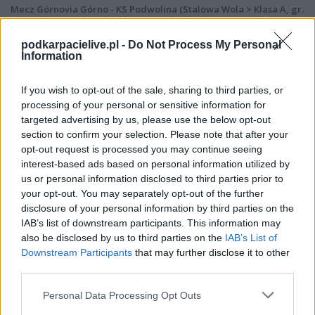
Mecz Górnovia Górno - KS Podwolina (Stalowa Wola > Klasa A, gr.
II)
Spotkanie pomiędzy
Górnovia Górno i KS Podwolina
rozegrane
podkarpacielive.pl -
Do Not Process My Personal
zostanie w ramach Stalowa Wola > Klasa A, gr. II (15. kolejki - Stalowa Wola
Information
> Klasa A, gr. II).
Na stronie
PodkarpacieLive.pl
znajdziesz
wynik meczu, strzelców
If you wish to opt-out of the sale, sharing to third parties, or
bramek, kartki, składy, statystyki i informacje o przebiegu
processing of your personal or sensitive information for
spotkania
. To kompletne źródło danych dla kibiców i pasjonatów
targeted advertising by us, please use the below opt-out
lokalnej piłki nożnej. Jeżeli aktualnie nie widzisz tutaj danych z pewnością
pracujemy nad tym żeby je uzupełnić.
section to confirm your selection. Please note that after your
opt-out request is processed you may continue seeing
Wynik meczu Górnovia Górno vs KS Podwolina
interest-based ads based on personal information utilized by
Po zakończeniu spotkania automatycznie publikujemy
oficjalny wynik
us or personal information disclosed to third parties prior to
spotkania
, a także dane meczowe, jeśli są dostępne.
your opt-out. You may separately opt-out of the further
Pełny harmonogram rozgrywek dostępny jest tutaj:
disclosure of your personal information by third parties on the
Stalowa Wola >
Klasa A, gr. II - terminarz
.
IAB’s list of downstream participants. This information may
also be disclosed by us to third parties on the
IAB’s List of
Informacje o składach i strzelcach
Downstream Participants
that may further disclose it to other
W miarę dostępności danych, publikujemy
składy wyjściowe,
third parties.
rezerwowych, zmiany oraz listę strzelców bramek
. Informacje te
aktualizujemy zależnie od poziomu ligi i dostępnych źródeł.
Please note that this website/app uses one or more Google
Personal Data Processing Opt Outs
services and may gather and store information including but
Śledź mecze swojej drużyny