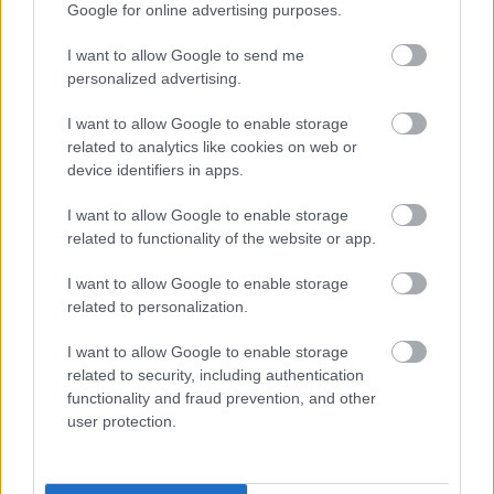
Poniżej znajdziesz także ostatnie mecze obu drużyn oraz statystyki
Google for online advertising purposes.
bramkowe.
I want to allow Google to send me
Górnovia Górno vs. KS Podwolina - relacja, wynik na żywo,
personalized advertising.
transmisja
Wynik meczu Górnovia Górno - KS Podwolina znajdziesz na naszej stronie
I want to allow Google to enable storage
zaraz po jego zakończeniu. Jeżeli szukasz informacji meczowych, zajrzyj
related to analytics like cookies on web or
tutaj:
Górnovia Górno vs. KS Podwolina - wynik, składy, strzelcy
device identifiers in apps.
Jeżeli w internecie lub TV dostępna jest
transmisja na żywo z meczu
Górnovia Górno vs. KS Podwolina
albo innych spotkań Stalowa Wola >
I want to allow Google to enable storage
Klasa A, gr. II na pewno znajdziesz takie informacje na naszym portalu.
related to functionality of the website or app.
Możliwe jednak, że nigdzie nie pojawi się stream online z tego pojedynku.
Śledź portal podkarpacieLIVE.pl i bądź na bieżąco.
I want to allow Google to enable storage
related to personalization.
Asseco Resovia
Developres Rzeszów
ITA TOOLS Stal Mielec
I want to allow Google to enable storage
|
|
|
Cellfast Wilki Krosno
Texom Stal Rzeszów
Stal Mielec
related to security, including authentication
|
|
|
Motor Lublin
functionality and fraud prevention, and other
Stal Rzeszów
Stal Stalowa Wola
Wisła Kraków
|
|
|
|
user protection.
Resovia
Wieczysta Kraków
Sandecja Nowy Sącz
|
|
|
Siarka Tarnobrzeg
Wisłoka Dębica
4 liga podkarpacka
|
|
|
JKS Jarosław
Karpaty Krosno
|