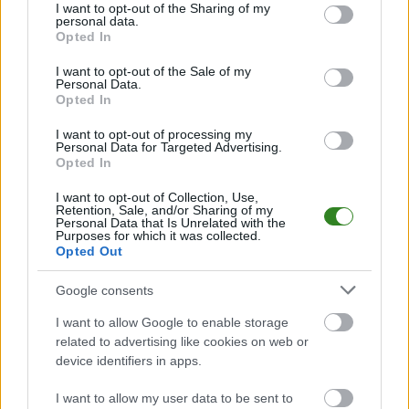
not limited to your visit or usage behaviour. You may click to
I want to opt-out of the Sharing of my
Jeśli jesteś kibicem klubu Górnovia Górno lub KS Podwolina - zaglądaj
personal data.
grant or deny consent to Google and its third-party tags to
tutaj częściej. Nasz serwis regularnie dostarcza informacje o
terminach
Opted In
use your data for below specified purposes in below Google
meczów, wynikach, transferach i newsach klubowych
.
consent section.
I want to opt-out of the Sale of my
PodkarpacieLive.pl to największa baza
meczów lokalnych drużyn
Personal Data.
piłkarskich
w województwie. Sprawdź nasze relacje, śledź ulubioną ligę i
Opted In
bądź na bieżąco z wydarzeniami z boisk!
I want to opt-out of processing my
Analiza przed meczem: Górnovia Górno vs KS Podwolina
Personal Data for Targeted Advertising.
Opted In
Mecz
Górnovia Górno - KS Podwolina
odbędzie się w ramach 15.
kolejki - Stalowa Wola > Klasa A, gr. II. Spotkanie zostanie rozegrane w
dniu 29 marca 2026. Początek meczu o godz. 14:00.
I want to opt-out of Collection, Use,
Retention, Sale, and/or Sharing of my
Górnovia Górno
przystępuje do tego spotkania w roli gospodarza. Jak
Personal Data that Is Unrelated with the
Purposes for which it was collected.
drużyna radzi sobie w sezonie 2025/2026 rozgrywek Stalowa Wola >
Opted Out
Klasa A, gr. II przed własną publicznością? Na tej stronie możecie
zobaczyć tabelę uwzględniającą tylko mecze u siebie. W tabeli biorącej
pod uwagę tylko mecze wyjazdowe możecie natomiast sprawdzić jak
Google consents
spisuje się klub
KS Podwolina
.
I want to allow Google to enable storage
Stalowa Wola > Klasa A, gr. II - sytuacja w tabeli
related to advertising like cookies on web or
Przed meczami 15. kolejki - Stalowa Wola > Klasa A, gr. II gospodarze
device identifiers in apps.
(Górnovia Górno) zajmują
12. miejsce
w tabeli. Goście (KS Podwolina)
plasują się na
3. miejscu.
I want to allow my user data to be sent to