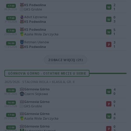
KS Podwolina
2
17:00
W
1
GKS Groble
06.06.2026
Advit Łętownia
0
17:00
W
3
KS Podwolina
31.05.2026
KS Podwolina
5
17:00
W
1
Azalia Wola Zarczycka
23.05.2026
Retman Ulanów
3
16:00
P
1
KS Podwolina
17.05.2026
ZOBACZ WIĘCEJ (21)
GÓRNOVIA GÓRNO - OSTATNIE MECZE U SIEBIE
2025/2026 · STALOWA WOLA > KLASA A, GR. II
Górnovia Górno
4
15:00
W
0
Czarni Sójkowa
06.06.2026
Górnovia Górno
0
16:00
P
1
GKS Groble
24.05.2026
Górnovia Górno
4
17:00
W
0
Azalia Wola Zarczycka
09.05.2026
Górnovia Górno
0
12:00
P
2
Podlesianka Kamień
26.04.2026