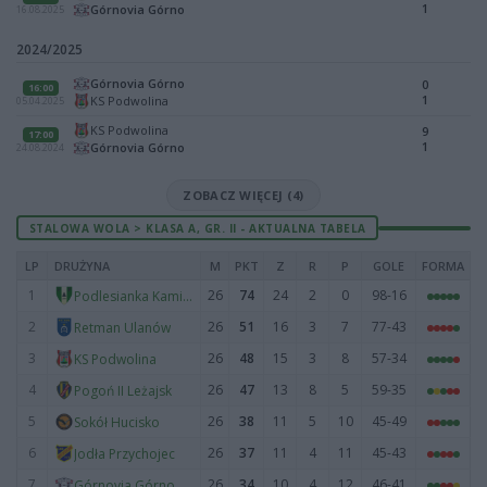
1
Górnovia Górno
16.08.2025
2024/2025
Górnovia Górno
0
16:00
1
KS Podwolina
05.04.2025
KS Podwolina
9
17:00
1
Górnovia Górno
24.08.2024
ZOBACZ WIĘCEJ (4)
STALOWA WOLA > KLASA A, GR. II - AKTUALNA TABELA
LP
DRUŻYNA
M
PKT
Z
R
P
GOLE
FORMA
1
26
74
24
2
0
98-16
Podlesianka Kamień
2
26
51
16
3
7
77-43
Retman Ulanów
3
26
48
15
3
8
57-34
KS Podwolina
4
26
47
13
8
5
59-35
Pogoń II Leżajsk
5
26
38
11
5
10
45-49
Sokół Hucisko
6
26
37
11
4
11
45-43
Jodła Przychojec
7
26
34
10
4
12
46-41
Górnovia Górno