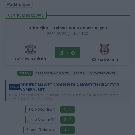
Wyniki na żywo
CENTRUM MECZOWE
15. kolejka - Stalowa Wola > Klasa A, gr. II
2026-03-29, godz. 14:00
3
-
0
Górnovia Górno
KS Podwolina
RELACJA
BEZPOŚREDNIE MECZE
TABELA
OSTATNIE MECZE
ODBIERZ NAWET 2026 PLN DLA NOWYCH GRACZY W
ADMIRALBET
Tylko dla osób pełnoletnich 18+. Reklamujemy tylko legalnych bukmacherów. Hazard
stwarza ryzyko straty finansowej.
Jakub Skwira
1 - 0
(27)
Jakub Skwira
2 - 0
(52)
Robert Bizior
3 - 0
(80)