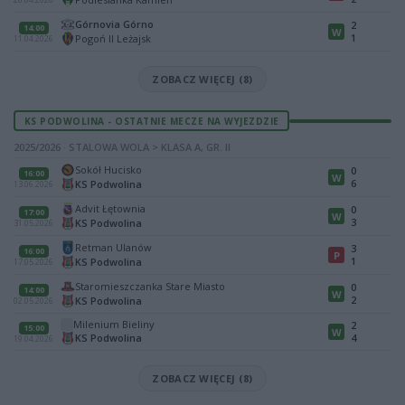
Górnovia Górno
2
14:00
W
1
Pogoń II Leżajsk
11.04.2026
ZOBACZ WIĘCEJ (8)
KS PODWOLINA - OSTATNIE MECZE NA WYJEZDZIE
2025/2026 · STALOWA WOLA > KLASA A, GR. II
Sokół Hucisko
0
16:00
W
6
KS Podwolina
13.06.2026
Advit Łętownia
0
17:00
W
3
KS Podwolina
31.05.2026
Retman Ulanów
3
16:00
P
1
KS Podwolina
17.05.2026
Staromieszczanka Stare Miasto
0
14:00
W
2
KS Podwolina
02.05.2026
Milenium Bieliny
2
15:00
W
KS Podwolina
4
19.04.2026
ZOBACZ WIĘCEJ (8)