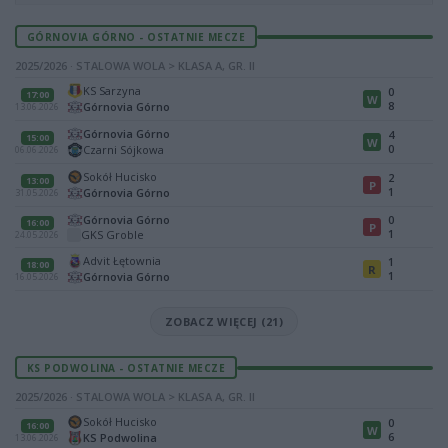
GÓRNOVIA GÓRNO - OSTATNIE MECZE
2025/2026 · STALOWA WOLA > KLASA A, GR. II
KS Sarzyna
0
17:00
W
8
Górnovia Górno
13.06.2026
Górnovia Górno
4
15:00
W
0
Czarni Sójkowa
06.06.2026
Sokół Hucisko
2
13:00
P
1
Górnovia Górno
31.05.2026
Górnovia Górno
0
16:00
P
1
GKS Groble
24.05.2026
Advit Łętownia
1
18:00
R
1
Górnovia Górno
16.05.2026
ZOBACZ WIĘCEJ (21)
KS PODWOLINA - OSTATNIE MECZE
2025/2026 · STALOWA WOLA > KLASA A, GR. II
Sokół Hucisko
0
16:00
W
6
KS Podwolina
13.06.2026