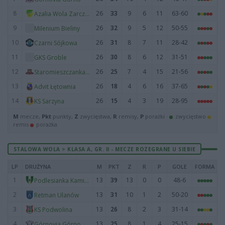
8
26
33
9
6
11
63-60
Azalia Wola Zarczycka
9
26
32
9
5
12
50-55
Milenium Bieliny
10
26
31
8
7
11
28-42
Czarni Sójkowa
11
26
30
8
6
12
31-51
GKS Groble
12
26
25
7
4
15
21-56
Staromieszczanka Stare Miasto
13
26
18
4
6
16
37-65
Advit Łętownia
14
26
15
4
3
19
28-95
KS Sarzyna
M
mecze,
Pkt
punkty,
Z
zwycięstwa,
R
remisy,
P
porażki ·
zwycięstwo
remis
porażka
STALOWA WOLA > KLASA A, GR. II - MECZE ROZEGRANE U SIEBIE
LP
DRUŻYNA
M
PKT
Z
R
P
GOLE
FORMA
1
13
39
13
0
0
48-6
Podlesianka Kamień
2
13
31
10
1
2
50-20
Retman Ulanów
3
13
26
8
2
3
31-14
KS Podwolina
4
13
25
8
1
4
25-15
Górnovia Górno