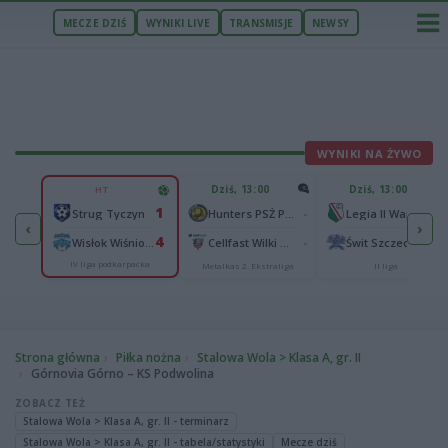
MECZE DZIŚ
WYNIKI LIVE
TRANSMISJE
NEWSY
WYNIKI NA ŻYWO
U
Dziś, 13:00
Dziś, 13:00
HT
2
1
Podbeskidzie Bielsko-Biała
-
-
Strug Tyczyn
Hunters PSŻ Poznań
Legia II Warszawa
‹
›
2
4
sk
-
-
Wisłok Wiśniowa
Cellfast Wilki Krosno
Świt Szczecin
IV liga podkarpacka
Metalkas 2. Ekstraliga
II liga
Strona główna
Piłka nożna
Stalowa Wola > Klasa A, gr. II
Górnovia Górno – KS Podwolina
ZOBACZ TEŻ
Stalowa Wola > Klasa A, gr. II - terminarz
Stalowa Wola > Klasa A, gr. II - tabela/statystyki
Mecze dziś