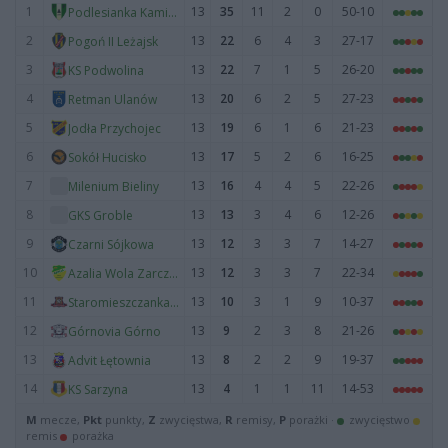
1
13
35
11
2
0
50-10
Podlesianka Kamień
2
13
22
6
4
3
27-17
Pogoń II Leżajsk
3
13
22
7
1
5
26-20
KS Podwolina
4
13
20
6
2
5
27-23
Retman Ulanów
5
13
19
6
1
6
21-23
Jodła Przychojec
6
13
17
5
2
6
16-25
Sokół Hucisko
7
13
16
4
4
5
22-26
Milenium Bieliny
8
13
13
3
4
6
12-26
GKS Groble
9
13
12
3
3
7
14-27
Czarni Sójkowa
10
13
12
3
3
7
22-34
Azalia Wola Zarczycka
11
13
10
3
1
9
10-37
Staromieszczanka Stare Miasto
12
13
9
2
3
8
21-26
Górnovia Górno
13
13
8
2
2
9
19-37
Advit Łętownia
14
13
4
1
1
11
14-53
KS Sarzyna
M
mecze,
Pkt
punkty,
Z
zwycięstwa,
R
remisy,
P
porażki ·
zwycięstwo
remis
porażka