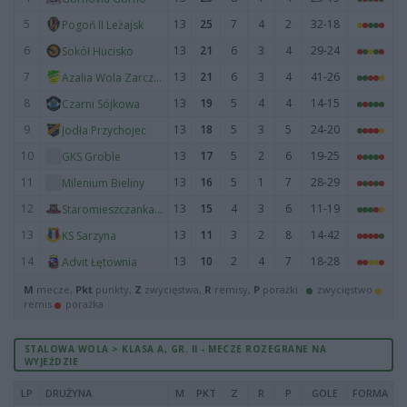
5
13
25
7
4
2
32-18
Pogoń II Leżajsk
6
13
21
6
3
4
29-24
Sokół Hucisko
7
13
21
6
3
4
41-26
Azalia Wola Zarczycka
8
13
19
5
4
4
14-15
Czarni Sójkowa
9
13
18
5
3
5
24-20
Jodła Przychojec
10
13
17
5
2
6
19-25
GKS Groble
11
13
16
5
1
7
28-29
Milenium Bieliny
12
13
15
4
3
6
11-19
Staromieszczanka Stare Miasto
13
13
11
3
2
8
14-42
KS Sarzyna
14
13
10
2
4
7
18-28
Advit Łętownia
M
mecze,
Pkt
punkty,
Z
zwycięstwa,
R
remisy,
P
porażki ·
zwycięstwo
remis
porażka
STALOWA WOLA > KLASA A, GR. II - MECZE ROZEGRANE NA
WYJEŹDZIE
LP
DRUŻYNA
M
PKT
Z
R
P
GOLE
FORMA