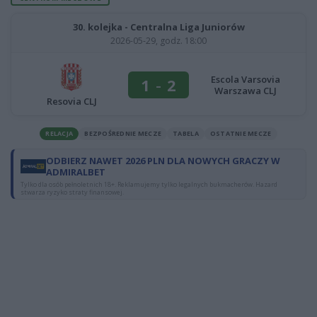
30. kolejka - Centralna Liga Juniorów
2026-05-29, godz. 18:00
Escola Varsovia
1
-
2
Warszawa CLJ
Resovia CLJ
RELACJA
BEZPOŚREDNIE MECZE
TABELA
OSTATNIE MECZE
ODBIERZ NAWET 2026 PLN DLA NOWYCH GRACZY W
ADMIRALBET
Tylko dla osób pełnoletnich 18+. Reklamujemy tylko legalnych bukmacherów. Hazard
stwarza ryzyko straty finansowej.