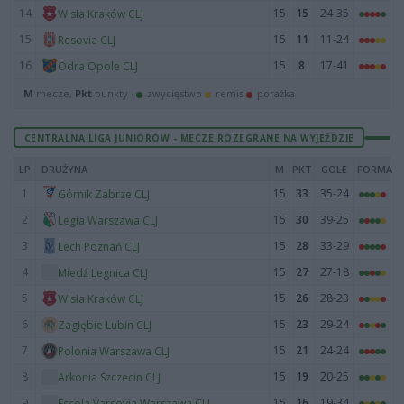
14
15
15
24-35
Wisła Kraków CLJ
15
15
11
11-24
Resovia CLJ
16
15
8
17-41
Odra Opole CLJ
M
mecze,
Pkt
punkty ·
zwycięstwo
remis
porażka
CENTRALNA LIGA JUNIORÓW - MECZE ROZEGRANE NA WYJEŹDZIE
LP
DRUŻYNA
M
PKT
GOLE
FORMA
1
15
33
35-24
Górnik Zabrze CLJ
2
15
30
39-25
Legia Warszawa CLJ
3
15
28
33-29
Lech Poznań CLJ
4
15
27
27-18
Miedź Legnica CLJ
5
15
26
28-23
Wisła Kraków CLJ
6
15
23
29-24
Zagłębie Lubin CLJ
7
15
21
24-24
Polonia Warszawa CLJ
8
15
19
20-25
Arkonia Szczecin CLJ
9
15
16
19-34
Escola Varsovia Warszawa CLJ