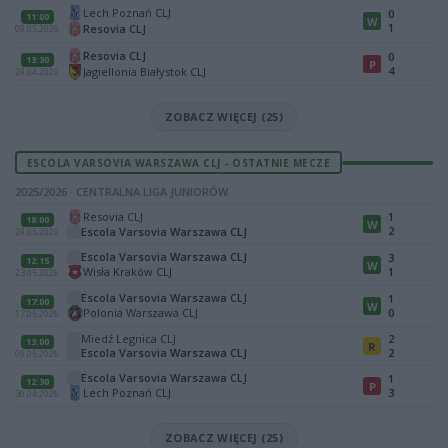
Lech Poznań CLJ
0
11:00
W
1
Resovia CLJ
09.05.2026
Resovia CLJ
0
13:30
P
4
Jagiellonia Białystok CLJ
29.04.2026
ZOBACZ WIĘCEJ (25)
ESCOLA VARSOVIA WARSZAWA CLJ - OSTATNIE MECZE
2025/2026 · CENTRALNA LIGA JUNIORÓW
Resovia CLJ
1
18:00
W
2
Escola Varsovia Warszawa CLJ
29.05.2026
Escola Varsovia Warszawa CLJ
3
12:15
W
Wisła Kraków CLJ
1
23.05.2026
Escola Varsovia Warszawa CLJ
1
17:00
W
Polonia Warszawa CLJ
0
17.05.2026
Miedź Legnica CLJ
2
13:00
R
Escola Varsovia Warszawa CLJ
2
09.05.2026
Escola Varsovia Warszawa CLJ
1
12:30
P
Lech Poznań CLJ
3
30.04.2026
ZOBACZ WIĘCEJ (25)