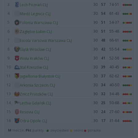
3
30
57
74-51
Lech Poznań CLJ
4
30
54
61-43
Miedź Legnica CLJ
5
30
51
54-37
Polonia Warszawa CLJ
6
30
51
55-48
Zagłębie Lubin CLJ
7
30
48
66-61
Escola Varsovia Warszawa CLJ
8
30
42
55-54
Śląsk Wrocław CLJ
9
30
41
52-58
Wisła Kraków CLJ
10
30
39
40-45
Stal Rzeszów CLJ
11
30
37
62-62
Jagiellonia Białystok CLJ
12
30
34
40-50
Arkonia Szczecin CLJ
13
30
32
34-48
Znicz Pruszków CLJ
14
30
25
50-68
Lechia Gdańsk CLJ
15
30
24
27-60
Resovia CLJ
16
30
17
31-84
Odra Opole CLJ
M
mecze,
Pkt
punkty ·
zwycięstwo
remis
porażka