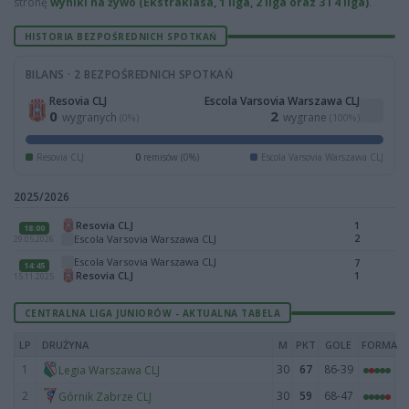
stronę
wyniki na żywo (Ekstraklasa, 1 liga, 2 liga oraz 3 i 4 liga)
.
HISTORIA BEZPOŚREDNICH SPOTKAŃ
BILANS · 2 BEZPOŚREDNICH SPOTKAŃ
Resovia CLJ
Escola Varsovia Warszawa CLJ
0
2
wygranych
wygrane
(0%)
(100%)
Resovia CLJ
0
remisów (0%)
Escola Varsovia Warszawa CLJ
2025/2026
Resovia CLJ
1
18:00
2
Escola Varsovia Warszawa CLJ
29.05.2026
Escola Varsovia Warszawa CLJ
7
14:45
Resovia CLJ
1
15.11.2025
CENTRALNA LIGA JUNIORÓW - AKTUALNA TABELA
LP
DRUŻYNA
M
PKT
GOLE
FORMA
1
30
67
86-39
Legia Warszawa CLJ
2
30
59
68-47
Górnik Zabrze CLJ