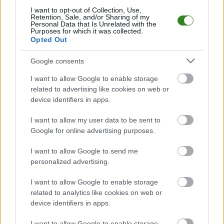
rozegrane w dniu 29 maja 2026. Początek meczu o godz. 18:00.
I want to opt-out of Collection, Use,
Resovia CLJ
przystępuje do tego spotkania w roli gospodarza. Jak
Retention, Sale, and/or Sharing of my
drużyna radzi sobie w sezonie 2025/2026 rozgrywek Centralna Liga
Personal Data that Is Unrelated with the
Purposes for which it was collected.
Juniorów przed własną publicznością? Na tej stronie możecie zobaczyć
Opted Out
tabelę uwzględniającą tylko mecze u siebie. W tabeli biorącej pod uwagę
tylko mecze wyjazdowe możecie natomiast sprawdzić jak spisuje się klub
Escola Varsovia Warszawa CLJ
.
Google consents
Centralna Liga Juniorów - sytuacja w tabeli
I want to allow Google to enable storage
Przed meczami 30. kolejki - Centralna Liga Juniorów gospodarze (Resovia
related to advertising like cookies on web or
CLJ) zajmują
12. miejsce
w tabeli. Goście (Escola Varsovia Warszawa CLJ)
device identifiers in apps.
plasują się na
9. miejscu.
I want to allow my user data to be sent to
Poniżej znajdziesz także ostatnie mecze obu drużyn oraz statystyki
bramkowe.
Google for online advertising purposes.
Resovia CLJ vs. Escola Varsovia Warszawa CLJ - relacja, wynik na
I want to allow Google to send me
żywo, transmisja
personalized advertising.
Wynik meczu Resovia CLJ - Escola Varsovia Warszawa CLJ znajdziesz na
naszej stronie zaraz po jego zakończeniu. Jeżeli szukasz informacji
I want to allow Google to enable storage
meczowych, zajrzyj tutaj:
Resovia CLJ vs. Escola Varsovia Warszawa
related to analytics like cookies on web or
CLJ - wynik, składy, strzelcy
device identifiers in apps.
Jeżeli w internecie lub TV dostępna jest
transmisja na żywo z meczu
Resovia CLJ vs. Escola Varsovia Warszawa CLJ
albo innych spotkań
I want to allow Google to enable storage