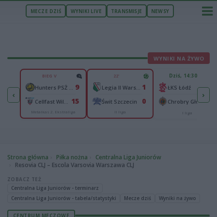
MECZE DZIŚ
WYNIKI LIVE
TRANSMISJE
NEWSY
WYNIKI NA ŻYWO
U
Dziś, 14:30
BIEG V
22'
2
9
1
n
-
Hunters PSŻ Poznań
Legia II Warszawa
ŁKS Łódź
‹
›
4
15
0
Wisłok Wiśniowa
-
Cellfast Wilki Krosno
Świt Szczecin
Chrobry Głogów
Metalkas 2. Ekstraliga
II liga
cka
I liga
Strona główna
Piłka nożna
Centralna Liga Juniorów
Resovia CLJ – Escola Varsovia Warszawa CLJ
ZOBACZ TEŻ
Centralna Liga Juniorów - terminarz
Centralna Liga Juniorów - tabela/statystyki
Mecze dziś
Wyniki na żywo
CENTRUM MECZOWE