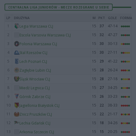
CENTRALNA LIGA JUNIORÓW - MECZE ROZEGRANE U SIEBIE
LP
DRUŻYNA
M
PKT
GOLE
FORMA
1
15
37
47-14
Legia Warszawa CLJ
2
15
32
47-27
Escola Varsovia Warszawa CLJ
3
15
30
30-13
Polonia Warszawa CLJ
4
15
30
27-11
Stal Rzeszów CLJ
5
15
29
41-22
Lech Poznań CLJ
6
15
28
26-24
Zagłębie Lubin CLJ
7
15
28
27-18
Śląsk Wrocław CLJ
8
15
27
34-25
Miedź Legnica CLJ
9
15
26
33-23
Górnik Zabrze CLJ
10
15
22
38-33
Jagiellonia Białystok CLJ
11
15
22
21-17
Znicz Pruszków CLJ
12
15
18
34-26
Lechia Gdańsk CLJ
13
15
15
20-25
Arkonia Szczecin CLJ