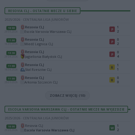
RESOVIA CLJ - OSTATNIE MECZE U SIEBIE
2025/2026 · CENTRALNA LIGA JUNIORÓW
Resovia CLJ
1
18:00
P
2
Escola Varsovia Warszawa CLJ
29.05.2026
Resovia CLJ
0
11:00
P
2
Miedź Legnica CLJ
16.05.2026
Resovia CLJ
0
13:30
P
4
Jagiellonia Białystok CLJ
29.04.2026
Resovia CLJ
1
11:00
R
1
Stal Rzeszów CLJ
18.04.2026
Resovia CLJ
0
11:00
R
0
Arkonia Szczecin CLJ
28.03.2026
ZOBACZ WIĘCEJ (10)
ESCOLA VARSOVIA WARSZAWA CLJ - OSTATNIE MECZE NA WYJEZDZIE
2025/2026 · CENTRALNA LIGA JUNIORÓW
Resovia CLJ
1
18:00
W
2
Escola Varsovia Warszawa CLJ
29.05.2026