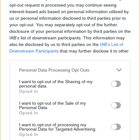
opt-out request is processed you may continue seeing
Po zakończeniu spotkania automatycznie publikujemy
oficjalny wynik
spotkania
interest-based ads based on personal information utilized by
, a także dane meczowe, jeśli są dostępne.
us or personal information disclosed to third parties prior to
Pełny harmonogram rozgrywek dostępny jest tutaj:
Centralna Liga
your opt-out. You may separately opt-out of the further
Juniorów - terminarz
.
disclosure of your personal information by third parties on the
Informacje o składach i strzelcach
IAB’s list of downstream participants. This information may
W miarę dostępności danych, publikujemy
also be disclosed by us to third parties on the
składy wyjściowe,
IAB’s List of
rezerwowych, zmiany oraz listę strzelców bramek
. Informacje te
Downstream Participants
that may further disclose it to other
aktualizujemy zależnie od poziomu ligi i dostępnych źródeł.
third parties.
Śledź mecze swojej drużyny
Please note that this website/app uses one or more Google
Personal Data Processing Opt Outs
Jeśli jesteś kibicem klubu Resovia CLJ lub Escola Varsovia Warszawa CLJ -
services and may gather and store information including but
zaglądaj tutaj częściej. Nasz serwis regularnie dostarcza informacje o
not limited to your visit or usage behaviour. You may click to
I want to opt-out of the Sharing of my
terminach meczów, wynikach, transferach i newsach klubowych
.
personal data.
grant or deny consent to Google and its third-party tags to
Opted In
PodkarpacieLive.pl to największa baza
meczów lokalnych drużyn
use your data for below specified purposes in below Google
piłkarskich
w województwie. Sprawdź nasze relacje, śledź ulubioną ligę i
consent section.
I want to opt-out of the Sale of my
bądź na bieżąco z wydarzeniami z boisk!
Personal Data.
Opted In
Analiza przed meczem: Resovia CLJ vs Escola Varsovia Warszawa
CLJ
I want to opt-out of processing my
Mecz
Resovia CLJ - Escola Varsovia Warszawa CLJ
Personal Data for Targeted Advertising.
odbędzie się w
Opted In
ramach 30. kolejki - Centralna Liga Juniorów. Spotkanie zostanie