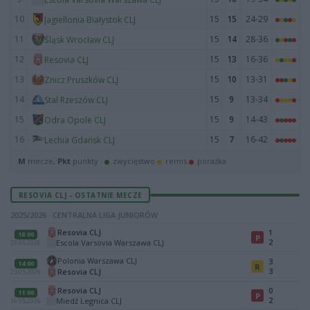
10
15
15
24-29
Jagiellonia Białystok CLJ
11
15
14
28-36
Śląsk Wrocław CLJ
12
15
13
16-36
Resovia CLJ
13
15
10
13-31
Znicz Pruszków CLJ
14
15
9
13-34
Stal Rzeszów CLJ
15
15
9
14-43
Odra Opole CLJ
16
15
7
16-42
Lechia Gdańsk CLJ
M
mecze,
Pkt
punkty ·
zwycięstwo
remis
porażka
RESOVIA CLJ - OSTATNIE MECZE
2025/2026 · CENTRALNA LIGA JUNIORÓW
Resovia CLJ
1
18:00
P
2
Escola Varsovia Warszawa CLJ
29.05.2026
Polonia Warszawa CLJ
3
14:00
R
3
Resovia CLJ
23.05.2026
Resovia CLJ
0
11:00
P
2
Miedź Legnica CLJ
16.05.2026