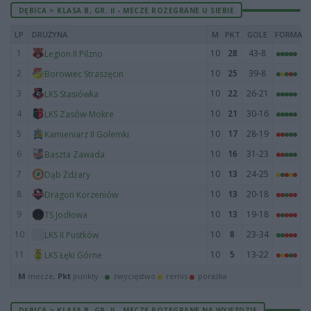
DĘBICA > KLASA B, GR. II - MECZE ROZEGRANE U SIEBIE
LP
DRUŻYNA
M
PKT
GOLE
FORMA
1
10
28
43-8
Legion II Pilzno
2
10
25
39-8
Borowiec Straszęcin
3
10
22
26-21
LKS Stasiówka
4
10
21
30-16
LKS Zasów-Mokre
5
10
17
28-19
Kamieniarz II Golemki
6
10
16
31-23
Baszta Zawada
7
10
13
24-25
Dąb Żdżary
8
10
13
20-18
Dragon Korzeniów
9
10
13
19-18
TS Jodłowa
10
10
8
23-34
LKS II Pustków
11
10
5
13-22
LKS Łęki Górne
M
mecze,
Pkt
punkty ·
zwycięstwo
remis
porażka
DĘBICA > KLASA B, GR. II - MECZE ROZEGRANE NA WYJEŹDZIE