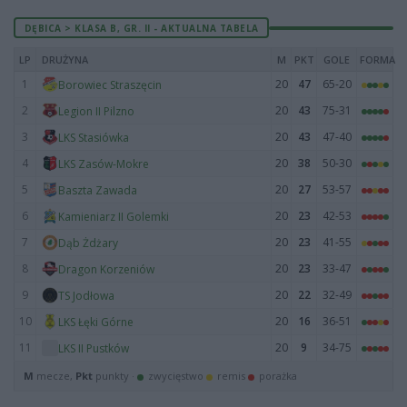
DĘBICA > KLASA B, GR. II - AKTUALNA TABELA
LP
DRUŻYNA
M
PKT
GOLE
FORMA
1
20
47
65-20
Borowiec Straszęcin
2
20
43
75-31
Legion II Pilzno
3
20
43
47-40
LKS Stasiówka
4
20
38
50-30
LKS Zasów-Mokre
5
20
27
53-57
Baszta Zawada
6
20
23
42-53
Kamieniarz II Golemki
7
20
23
41-55
Dąb Żdżary
8
20
23
33-47
Dragon Korzeniów
9
20
22
32-49
TS Jodłowa
10
20
16
36-51
LKS Łęki Górne
11
20
9
34-75
LKS II Pustków
M
mecze,
Pkt
punkty ·
zwycięstwo
remis
porażka