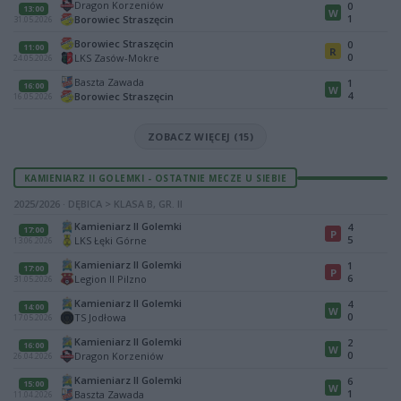
Dragon Korzeniów
0
13:00
W
1
Borowiec Straszęcin
31.05.2026
Borowiec Straszęcin
0
11:00
R
0
LKS Zasów-Mokre
24.05.2026
Baszta Zawada
1
16:00
W
4
Borowiec Straszęcin
16.05.2026
ZOBACZ WIĘCEJ (15)
KAMIENIARZ II GOLEMKI - OSTATNIE MECZE U SIEBIE
2025/2026 · DĘBICA > KLASA B, GR. II
Kamieniarz II Golemki
4
17:00
P
5
LKS Łęki Górne
13.06.2026
Kamieniarz II Golemki
1
17:00
P
6
Legion II Pilzno
31.05.2026
Kamieniarz II Golemki
4
14:00
W
0
TS Jodłowa
17.05.2026
Kamieniarz II Golemki
2
16:00
W
0
Dragon Korzeniów
26.04.2026
Kamieniarz II Golemki
6
15:00
W
1
Baszta Zawada
11.04.2026