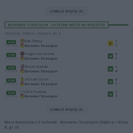
ZOBACZ WIĘCEJ (5)
BOROWIEC STRASZĘCIN - OSTATNIE MECZE NA WYJEZDZIE
2025/2026 · DĘBICA > KLASA B, GR. II
Dąb Żdżary
1
16:30
R
1
Borowiec Straszęcin
13.06.2026
Dragon Korzeniów
0
13:00
W
1
Borowiec Straszęcin
31.05.2026
Baszta Zawada
1
16:00
W
4
Borowiec Straszęcin
16.05.2026
LKS Łęki Górne
0
16:00
W
1
Borowiec Straszęcin
01.05.2026
LKS II Pustków
1
15:00
W
Borowiec Straszęcin
7
12.04.2026
ZOBACZ WIĘCEJ (5)
Mecz Kamieniarz II Golemki - Borowiec Straszęcin (Dębica > Klasa
B, gr. II)