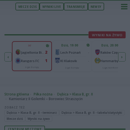
MECZE DZIŚ
WYNIKI LIVE
TRANSMISJE
NEWSY
WYNIKI NA ŻYWO
U
Dziś, 19:00
Dziś, 20:00
30'
1
2
Ferencvaros Budapeszt
-
-
Jagiellonia Białystok
Lech Poznań
Raków Częstochowa
‹
›
0
1
ze
-
-
Rangers FC
KI Klaksvik
Hammarby IF
Liga Europy
Liga Europy
Liga Konferencji
Strona główna
Piłka nożna
Dębica > Klasa B, gr. II
Kamieniarz II Golemki – Borowiec Straszęcin
ZOBACZ TEŻ
Dębica > Klasa B, gr. II - terminarz
Dębica > Klasa B, gr. II - tabela/statystyki
Mecze dziś
Wyniki na żywo
CENTRUM MECZOWE