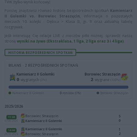
TWK (tylko wynik końcowy)
Poniżej znajdziesz również historę bezpośrednich spotkań
Kamieniarz
II Golemki vs. Borowiec Straszęcin
, informacje o pozostałych
meczach 10. kolejki - Dębica > Klasa B, gr. II oraz aktualną tabelę
rozgrywek.
Jeśli interesują Cię relacje LIVE z meczów piłki nożnej, sprawdź naszą
stronę
wyniki na żywo (Ekstraklasa, 1 liga, 2 liga oraz 3 i 4 liga)
.
HISTORIA BEZPOŚREDNICH SPOTKAŃ
BILANS · 2 BEZPOŚREDNICH SPOTKAŃ
Kamieniarz II Golemki
Borowiec Straszęcin
0
2
wygranych
wygrane
(0%)
(100%)
Kamieniarz II Golemki
0
remisów (0%)
Borowiec Straszęcin
2025/2026
Borowiec Straszęcin
5
11:00
0
Kamieniarz II Golemki
07.06.2026
Kamieniarz II Golemki
1
14:00
2
Borowiec Straszęcin
26.10.2025