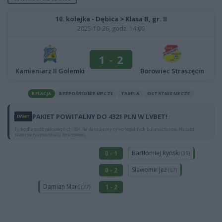
10. kolejka - Dębica > Klasa B, gr. II
2025-10-26, godz. 14:00
1
-
2
Borowiec Straszęcin
Kamieniarz II Golemki
RELACJA
BEZPOŚREDNIE MECZE
TABELA
OSTATNIE MECZE
PAKIET POWITALNY DO 4321 PLN W LVBET!
Tylko dla osób pełnoletnich 18+. Reklamujemy tylko legalnych bukmacherów. Hazard
stwarza ryzyko straty finansowej.
Bartłomiej Ryński
0 - 1
(35)
Sławomir Jeż
0 - 2
(67)
Damian Marć
1 - 2
(77)