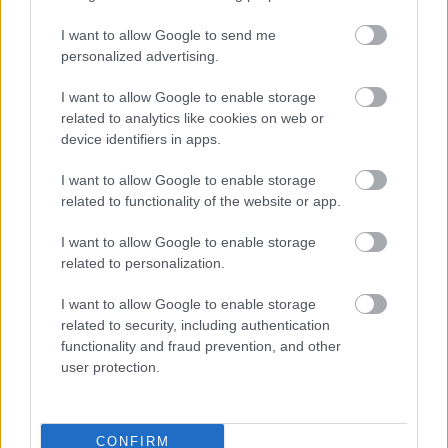
Kamieniarz II Golemki vs. Borowiec Straszęcin - relacja, wynik na
I want to allow Google to send me
żywo, transmisja
personalized advertising.
Wynik meczu Kamieniarz II Golemki - Borowiec Straszęcin znajdziesz na
naszej stronie zaraz po jego zakończeniu. Jeżeli szukasz informacji
I want to allow Google to enable storage
meczowych, zajrzyj tutaj:
Kamieniarz II Golemki vs. Borowiec
related to analytics like cookies on web or
Straszęcin - wynik, składy, strzelcy
device identifiers in apps.
Jeżeli w internecie lub TV dostępna jest
transmisja na żywo z meczu
Kamieniarz II Golemki vs. Borowiec Straszęcin
albo innych spotkań
I want to allow Google to enable storage
Dębica > Klasa B, gr. II na pewno znajdziesz takie informacje na naszym
related to functionality of the website or app.
portalu. Możliwe jednak, że nigdzie nie pojawi się stream online z tego
pojedynku. Śledź portal podkarpacieLIVE.pl i bądź na bieżąco.
I want to allow Google to enable storage
related to personalization.
Asseco Resovia
Developres Rzeszów
ITA TOOLS Stal Mielec
I want to allow Google to enable storage
|
|
|
Cellfast Wilki Krosno
Texom Stal Rzeszów
Stal Mielec
related to security, including authentication
|
|
|
Motor Lublin
functionality and fraud prevention, and other
Stal Rzeszów
Stal Stalowa Wola
Wisła Kraków
|
|
|
|
user protection.
Resovia
Wieczysta Kraków
Sandecja Nowy Sącz
|
|
|
Siarka Tarnobrzeg
Wisłoka Dębica
4 liga podkarpacka
|
|
|
JKS Jarosław
Karpaty Krosno
|
CONFIRM