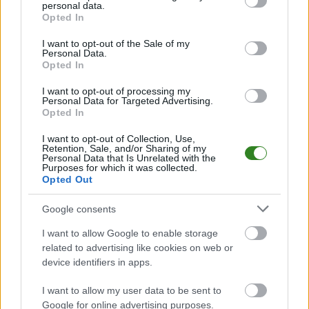
terminach meczów, wynikach, transferach i newsach klubowych
.
personal data.
grant or deny consent to Google and its third-party tags to
Opted In
PodkarpacieLive.pl to największa baza
meczów lokalnych drużyn
use your data for below specified purposes in below Google
piłkarskich
w województwie. Sprawdź nasze relacje, śledź ulubioną ligę i
consent section.
I want to opt-out of the Sale of my
bądź na bieżąco z wydarzeniami z boisk!
Personal Data.
Opted In
Analiza przed meczem: Kamieniarz II Golemki vs Borowiec
Straszęcin
I want to opt-out of processing my
Mecz
Kamieniarz II Golemki - Borowiec Straszęcin
Personal Data for Targeted Advertising.
odbędzie się w
Opted In
ramach 10. kolejki - Dębica > Klasa B, gr. II. Spotkanie zostanie rozegrane
w dniu 26 października 2025. Początek meczu o godz. 14:00.
I want to opt-out of Collection, Use,
Kamieniarz II Golemki
przystępuje do tego spotkania w roli
Retention, Sale, and/or Sharing of my
gospodarza. Jak drużyna radzi sobie w sezonie 2025/2026 rozgrywek
Personal Data that Is Unrelated with the
Purposes for which it was collected.
Dębica > Klasa B, gr. II przed własną publicznością? Na tej stronie
Opted Out
możecie zobaczyć tabelę uwzględniającą tylko mecze u siebie. W tabeli
biorącej pod uwagę tylko mecze wyjazdowe możecie natomiast
sprawdzić jak spisuje się klub
Borowiec Straszęcin
.
Google consents
Dębica > Klasa B, gr. II - sytuacja w tabeli
I want to allow Google to enable storage
Przed meczami 10. kolejki - Dębica > Klasa B, gr. II gospodarze
related to advertising like cookies on web or
(Kamieniarz II Golemki) zajmują
10. miejsce
w tabeli. Goście (Borowiec
device identifiers in apps.
Straszęcin) plasują się na
1. miejscu.
I want to allow my user data to be sent to
Poniżej znajdziesz także ostatnie mecze obu drużyn oraz statystyki
bramkowe.
Google for online advertising purposes.