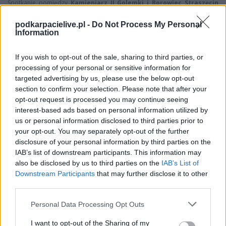
Spotkanie pomiędzy
Kamieniarz II Golemki i Borowiec Straszęcin
rozegrane zostanie w ramach Dębica > Klasa B, gr. II (10. kolejki - Dębica >
Klasa B, gr. II).
podkarpacielive.pl -
Do Not Process My Personal
Information
Na stronie
PodkarpacieLive.pl
znajdziesz
wynik meczu, strzelców
bramek, kartki, składy, statystyki i informacje o przebiegu
spotkania
. To kompletne źródło danych dla kibiców i pasjonatów
If you wish to opt-out of the sale, sharing to third parties, or
lokalnej piłki nożnej. Jeżeli aktualnie nie widzisz tutaj danych z pewnością
processing of your personal or sensitive information for
pracujemy nad tym żeby je uzupełnić.
targeted advertising by us, please use the below opt-out
Wynik meczu Kamieniarz II Golemki vs Borowiec Straszęcin
section to confirm your selection. Please note that after your
opt-out request is processed you may continue seeing
Po zakończeniu spotkania automatycznie publikujemy
oficjalny wynik
spotkania
interest-based ads based on personal information utilized by
, a także dane meczowe, jeśli są dostępne.
us or personal information disclosed to third parties prior to
Pełny harmonogram rozgrywek dostępny jest tutaj:
Dębica > Klasa B,
your opt-out. You may separately opt-out of the further
gr. II - terminarz
.
disclosure of your personal information by third parties on the
Informacje o składach i strzelcach
IAB’s list of downstream participants. This information may
W miarę dostępności danych, publikujemy
also be disclosed by us to third parties on the
składy wyjściowe,
IAB’s List of
rezerwowych, zmiany oraz listę strzelców bramek
. Informacje te
Downstream Participants
that may further disclose it to other
aktualizujemy zależnie od poziomu ligi i dostępnych źródeł.
third parties.
Śledź mecze swojej drużyny
Please note that this website/app uses one or more Google
Personal Data Processing Opt Outs
Jeśli jesteś kibicem klubu Kamieniarz II Golemki lub Borowiec Straszęcin -
services and may gather and store information including but
zaglądaj tutaj częściej. Nasz serwis regularnie dostarcza informacje o
not limited to your visit or usage behaviour. You may click to
I want to opt-out of the Sharing of my