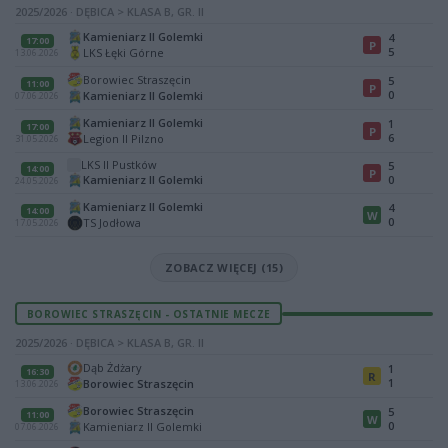
2025/2026 · DĘBICA > KLASA B, GR. II
Kamieniarz II Golemki
4
17:00
P
5
LKS Łęki Górne
13.06.2026
Borowiec Straszęcin
5
11:00
P
0
Kamieniarz II Golemki
07.06.2026
Kamieniarz II Golemki
1
17:00
P
6
Legion II Pilzno
31.05.2026
LKS II Pustków
5
14:00
P
Kamieniarz II Golemki
0
24.05.2026
Kamieniarz II Golemki
4
14:00
W
0
TS Jodłowa
17.05.2026
ZOBACZ WIĘCEJ (15)
BOROWIEC STRASZĘCIN - OSTATNIE MECZE
2025/2026 · DĘBICA > KLASA B, GR. II
Dąb Żdżary
1
16:30
R
1
Borowiec Straszęcin
13.06.2026
Borowiec Straszęcin
5
11:00
W
0
Kamieniarz II Golemki
07.06.2026