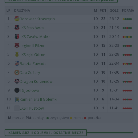
LP
DRUŻYNA
M
PKT
GOLE
FORMA
1
10
22
26-12
Borowiec Straszęcin
2
10
21
21-19
LKS Stasiówka
3
10
17
20-14
LKS Zasów-Mokre
4
10
15
32-23
Legion II Pilzno
5
10
11
23-29
LKS Łęki Górne
6
10
11
22-34
Baszta Zawada
7
10
10
17-30
Dąb Żdżary
8
10
10
13-29
Dragon Korzeniów
9
10
9
13-31
TS Jodłowa
10
10
6
14-34
Kamieniarz II Golemki
11
10
1
11-41
LKS II Pustków
M
mecze,
Pkt
punkty ·
zwycięstwo
remis
porażka
KAMIENIARZ II GOLEMKI - OSTATNIE MECZE