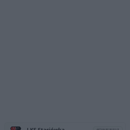
LKS Stasiówka
AKTUALNE MIEJSCE