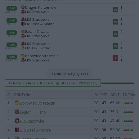
Dragon Korzeniów
1
11:00
W
LKS Stasiówka
2
14.06.2026
LKS Stasiówka
3
11:00
W
LKS Zasów-Mokre
1
07.06.2026
Baszta Zawada
2
15:00
W
LKS Stasiówka
3
31.05.2026
LKS Stasiówka
2
17:00
W
LKS Łęki Górne
1
16.05.2026
Borowiec Straszęcin
2
16:00
P
LKS Stasiówka
1
09.05.2026
ZOBACZ WIĘCEJ (15)
Tabela: Dębica > Klasa B, gr. II (sezon 2025/2026)
LP
DRUŻYNA
M
PKT
GOLE
FORMA
1
20
47
65-20
Borowiec Straszęcin
2
20
43
75-31
Legion II Pilzno
3
20
43
47-40
LKS Stasiówka
4
20
38
50-30
LKS Zasów-Mokre
5
20
27
53-57