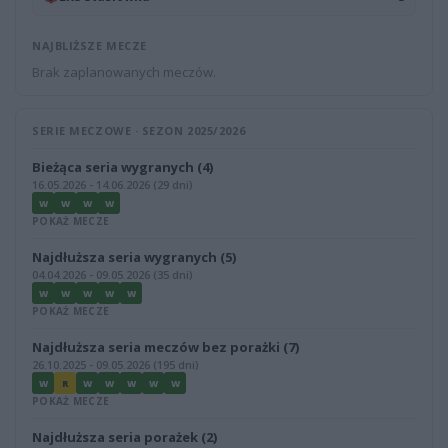
NAJBLIŻSZE MECZE
Brak zaplanowanych meczów.
SERIE MECZOWE · SEZON 2025/2026
Bieżąca seria wygranych (4)
16.05.2026 - 14.06.2026 (29 dni)
W
W
W
W
POKAŻ MECZE
Najdłuższa seria wygranych (5)
04.04.2026 - 09.05.2026 (35 dni)
W
W
W
W
W
POKAŻ MECZE
Najdłuższa seria meczów bez porażki (7)
26.10.2025 - 09.05.2026 (195 dni)
W
R
W
W
W
W
W
POKAŻ MECZE
Najdłuższa seria porażek (2)