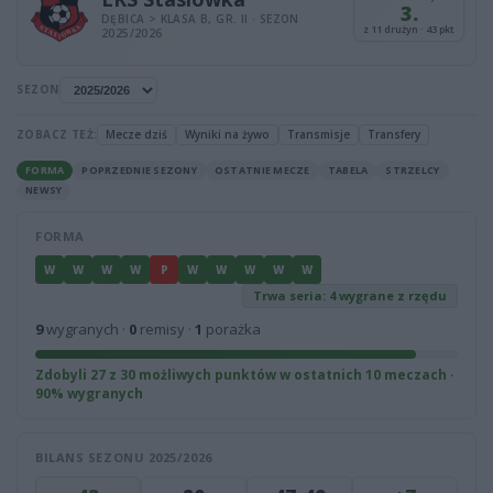
3.
DĘBICA > KLASA B, GR. II · SEZON
z 11 drużyn · 43 pkt
2025/2026
SEZON
ZOBACZ TEŻ:
Mecze dziś
Wyniki na żywo
Transmisje
Transfery
FORMA
POPRZEDNIE SEZONY
OSTATNIE MECZE
TABELA
STRZELCY
NEWSY
FORMA
W
W
W
W
P
W
W
W
W
W
Trwa seria: 4 wygrane z rzędu
9
wygranych ·
0
remisy ·
1
porażka
Zdobyli 27 z 30 możliwych punktów w ostatnich 10 meczach ·
90% wygranych
BILANS SEZONU 2025/2026