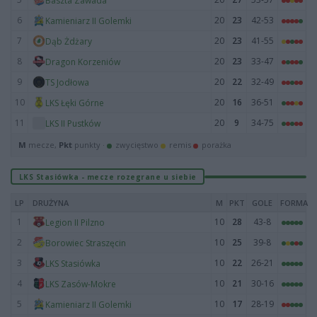
Baszta Zawada
6
20
23
42-53
Kamieniarz II Golemki
7
20
23
41-55
Dąb Żdżary
8
20
23
33-47
Dragon Korzeniów
9
20
22
32-49
TS Jodłowa
10
20
16
36-51
LKS Łęki Górne
11
20
9
34-75
LKS II Pustków
M
mecze,
Pkt
punkty ·
zwycięstwo
remis
porażka
LKS Stasiówka - mecze rozegrane u siebie
LP
DRUŻYNA
M
PKT
GOLE
FORMA
1
10
28
43-8
Legion II Pilzno
2
10
25
39-8
Borowiec Straszęcin
3
10
22
26-21
LKS Stasiówka
4
10
21
30-16
LKS Zasów-Mokre
5
10
17
28-19
Kamieniarz II Golemki