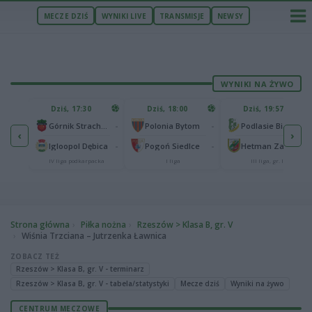
MECZE DZIŚ
WYNIKI LIVE
TRANSMISJE
NEWSY
WYNIKI NA ŻYWO
U
Dziś, 17:30
Dziś, 18:00
Dziś, 19:57
65
lonia Bydgoszcz
-
-
-
Górnik Strachocina
Polonia Bytom
Podlasie Biała Podlaska
‹
›
25
-
-
-
Igloopol Dębica
Pogoń Siedlce
Hetman Zamość
aliga
IV liga podkarpacka
I liga
III liga, gr. IV
Strona główna
Piłka nożna
Rzeszów > Klasa B, gr. V
Wiśnia Trzciana – Jutrzenka Ławnica
ZOBACZ TEŻ
Rzeszów > Klasa B, gr. V - terminarz
Rzeszów > Klasa B, gr. V - tabela/statystyki
Mecze dziś
Wyniki na żywo
CENTRUM MECZOWE