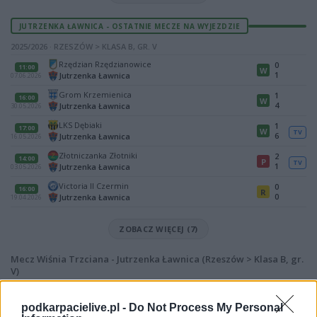
JUTRZENKA ŁAWNICA - OSTATNIE MECZE NA WYJEZDZIE
2025/2026 · RZESZÓW > KLASA B, GR. V
Rzędzian Rzędzianowice
0
11:00
W
1
Jutrzenka Ławnica
07.06.2026
Grom Krzemienica
1
16:00
W
4
Jutrzenka Ławnica
30.05.2026
LKS Dębiaki
1
17:00
W
TV
6
Jutrzenka Ławnica
16.05.2026
Złotniczanka Złotniki
2
14:00
P
TV
1
Jutrzenka Ławnica
03.05.2026
Victoria II Czermin
0
16:00
R
0
Jutrzenka Ławnica
19.04.2026
ZOBACZ WIĘCEJ (7)
Mecz Wiśnia Trzciana - Jutrzenka Ławnica (Rzeszów > Klasa B, gr.
V)
Spotkanie pomiędzy
Wiśnia Trzciana i Jutrzenka Ławnica
rozegrane
zostanie w ramach Rzeszów > Klasa B, gr. V (4. kolejki - Rzeszów > Klasa B,
podkarpacielive.pl -
Do Not Process My Personal
gr. V).