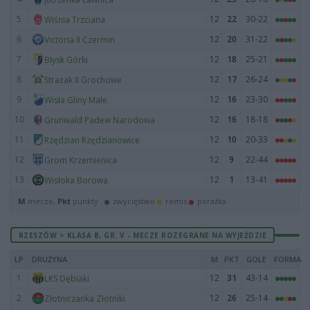
5
12
22
30-22
Wiśnia Trzciana
6
12
20
31-22
Victoria II Czermin
7
12
18
25-21
Błysk Górki
8
12
17
26-24
Strażak II Grochowe
9
12
16
23-30
Wisła Gliny Małe
10
12
16
18-18
Grunwald Padew Narodowa
11
12
10
20-33
Rzędzian Rzędzianowice
12
12
9
22-44
Grom Krzemienica
13
12
1
13-41
Wisłoka Borowa
M
mecze,
Pkt
punkty ·
zwycięstwo
remis
porażka
RZESZÓW > KLASA B, GR. V - MECZE ROZEGRANE NA WYJEŹDZIE
LP
DRUŻYNA
M
PKT
GOLE
FORMA
1
12
31
43-14
LKS Dębiaki
2
12
26
25-14
Złotniczanka Złotniki