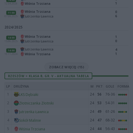
1
Wiśnia Trzciana
12.04.2026
Wiśnia Trzciana
0
11:00
6
Jutrzenka Ławnica
07.09.2025
2024/2025
Wiśnia Trzciana
1
14:00
0
Jutrzenka Ławnica
15.06.2025
Jutrzenka Ławnica
4
14:00
1
Wiśnia Trzciana
10.11.2024
ZOBACZ WIĘCEJ (15)
RZESZÓW > KLASA B, GR. V - AKTUALNA TABELA
LP
DRUŻYNA
M
PKT
GOLE
FORMA
1
24
56
76-36
LKS Dębiaki
2
24
53
54-31
Złotniczanka Złotniki
3
24
49
61-26
Jutrzenka Ławnica
4
24
47
68-32
Sokół Malinie
5
24
44
56-43
Wiśnia Trzciana