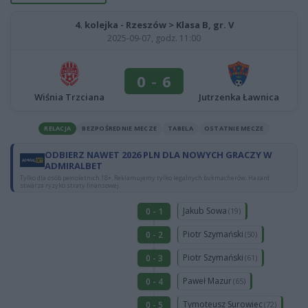
4. kolejka - Rzeszów > Klasa B, gr. V
2025-09-07, godz. 11:00
0
-
6
Wiśnia Trzciana
Jutrzenka Ławnica
RELACJA
BEZPOŚREDNIE MECZE
TABELA
OSTATNIE MECZE
ODBIERZ NAWET 2026 PLN DLA NOWYCH GRACZY W
ADMIRALBET
Tylko dla osób pełnoletnich 18+. Reklamujemy tylko legalnych bukmacherów. Hazard
stwarza ryzyko straty finansowej.
Jakub Sowa
0 - 1
(19)
Piotr Szymański
0 - 2
(50)
Piotr Szymański
0 - 3
(61)
Paweł Mazur
0 - 4
(65)
Tymoteusz Surowiec
0 - 5
(72)