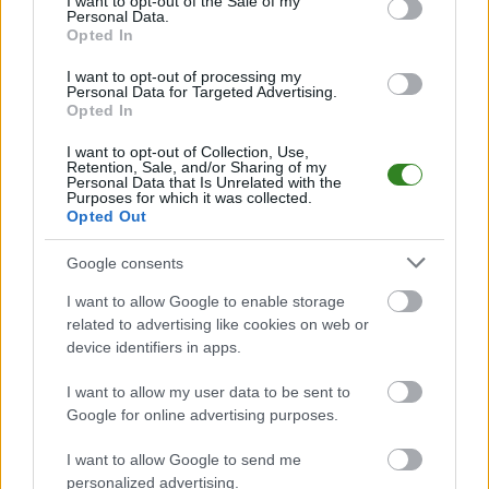
I want to opt-out of the Sale of my
piłkarskich
w województwie. Sprawdź nasze relacje, śledź ulubioną ligę i
Personal Data.
bądź na bieżąco z wydarzeniami z boisk!
Opted In
Analiza przed meczem: Wiśnia Trzciana vs Jutrzenka Ławnica
I want to opt-out of processing my
Mecz
Wiśnia Trzciana - Jutrzenka Ławnica
Personal Data for Targeted Advertising.
odbędzie się w ramach 4.
Opted In
kolejki - Rzeszów > Klasa B, gr. V. Spotkanie zostanie rozegrane w dniu 07
września 2025. Początek meczu o godz. 11:00.
I want to opt-out of Collection, Use,
Wiśnia Trzciana
przystępuje do tego spotkania w roli gospodarza. Jak
Retention, Sale, and/or Sharing of my
drużyna radzi sobie w sezonie 2025/2026 rozgrywek Rzeszów > Klasa B,
Personal Data that Is Unrelated with the
Purposes for which it was collected.
gr. V przed własną publicznością? Na tej stronie możecie zobaczyć tabelę
Opted Out
uwzględniającą tylko mecze u siebie. W tabeli biorącej pod uwagę tylko
mecze wyjazdowe możecie natomiast sprawdzić jak spisuje się klub
Jutrzenka Ławnica
.
Google consents
Rzeszów > Klasa B, gr. V - sytuacja w tabeli
I want to allow Google to enable storage
Przed meczami 4. kolejki - Rzeszów > Klasa B, gr. V gospodarze (Wiśnia
related to advertising like cookies on web or
Trzciana) zajmują
5. miejsce
w tabeli. Goście (Jutrzenka Ławnica) plasują
device identifiers in apps.
się na
3. miejscu.
I want to allow my user data to be sent to
Poniżej znajdziesz także ostatnie mecze obu drużyn oraz statystyki
bramkowe.
Google for online advertising purposes.
Wiśnia Trzciana vs. Jutrzenka Ławnica - relacja, wynik na żywo,
I want to allow Google to send me
transmisja
personalized advertising.