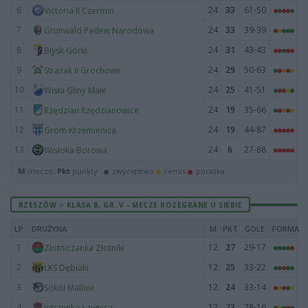
6
24
33
61-50
Victoria II Czermin
7
24
33
39-39
Grunwald Padew Narodowa
8
24
31
43-43
Błysk Górki
9
24
29
50-63
Strażak II Grochowe
10
24
25
41-51
Wisła Gliny Małe
11
24
19
35-66
Rzędzian Rzędzianowice
12
24
19
44-87
Grom Krzemienica
13
24
6
27-88
Wisłoka Borowa
M
mecze,
Pkt
punkty ·
zwycięstwo
remis
porażka
RZESZÓW > KLASA B, GR. V - MECZE ROZEGRANE U SIEBIE
LP
DRUŻYNA
M
PKT
GOLE
FORMA
1
12
27
29-17
Złotniczanka Złotniki
2
12
25
33-22
LKS Dębiaki
3
12
24
33-14
Sokół Malinie
4
12
23
28-16
Jutrzenka Ławnica