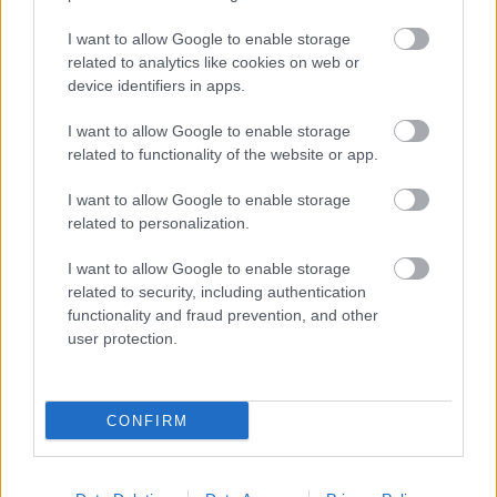
Wynik meczu Wiśnia Trzciana - Jutrzenka Ławnica znajdziesz na naszej
stronie zaraz po jego zakończeniu. Jeżeli szukasz informacji meczowych,
I want to allow Google to enable storage
zajrzyj tutaj:
Wiśnia Trzciana vs. Jutrzenka Ławnica - wynik, składy,
related to analytics like cookies on web or
strzelcy
device identifiers in apps.
Jeżeli w internecie lub TV dostępna jest
transmisja na żywo z meczu
Wiśnia Trzciana vs. Jutrzenka Ławnica
albo innych spotkań Rzeszów
I want to allow Google to enable storage
> Klasa B, gr. V na pewno znajdziesz takie informacje na naszym portalu.
related to functionality of the website or app.
Możliwe jednak, że nigdzie nie pojawi się stream online z tego pojedynku.
Śledź portal podkarpacieLIVE.pl i bądź na bieżąco.
I want to allow Google to enable storage
related to personalization.
Asseco Resovia
Developres Rzeszów
ITA TOOLS Stal Mielec
I want to allow Google to enable storage
|
|
|
Cellfast Wilki Krosno
Texom Stal Rzeszów
Stal Mielec
related to security, including authentication
|
|
|
Motor Lublin
functionality and fraud prevention, and other
Stal Rzeszów
Stal Stalowa Wola
Wisła Kraków
|
|
|
|
user protection.
Resovia
Wieczysta Kraków
Sandecja Nowy Sącz
|
|
|
Siarka Tarnobrzeg
Wisłoka Dębica
4 liga podkarpacka
|
|
|
JKS Jarosław
Karpaty Krosno
|
CONFIRM
Mecze dziś
Wyniki LIVE
Transmisje
O nas
Kontakt
|
|
|
|
|
Polityka prywatności
pehasports.com
| Polecamy:
|
kartki okolicznościowe