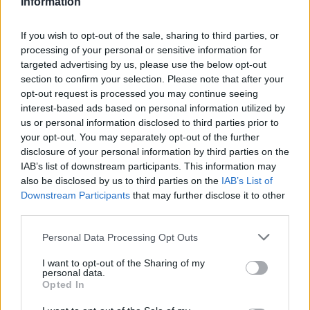
Information
Na stronie
PodkarpacieLive.pl
znajdziesz
wynik meczu, strzelców
bramek, kartki, składy, statystyki i informacje o przebiegu
If you wish to opt-out of the sale, sharing to third parties, or
spotkania
. To kompletne źródło danych dla kibiców i pasjonatów
processing of your personal or sensitive information for
lokalnej piłki nożnej. Jeżeli aktualnie nie widzisz tutaj danych z pewnością
targeted advertising by us, please use the below opt-out
pracujemy nad tym żeby je uzupełnić.
section to confirm your selection. Please note that after your
Wynik meczu Wiśnia Trzciana vs Jutrzenka Ławnica
opt-out request is processed you may continue seeing
Po zakończeniu spotkania automatycznie publikujemy
oficjalny wynik
interest-based ads based on personal information utilized by
spotkania
, a także dane meczowe, jeśli są dostępne.
us or personal information disclosed to third parties prior to
your opt-out. You may separately opt-out of the further
Pełny harmonogram rozgrywek dostępny jest tutaj:
Rzeszów > Klasa B,
gr. V - terminarz
disclosure of your personal information by third parties on the
.
IAB’s list of downstream participants. This information may
Informacje o składach i strzelcach
also be disclosed by us to third parties on the
IAB’s List of
W miarę dostępności danych, publikujemy
składy wyjściowe,
Downstream Participants
that may further disclose it to other
rezerwowych, zmiany oraz listę strzelców bramek
. Informacje te
third parties.
aktualizujemy zależnie od poziomu ligi i dostępnych źródeł.
Please note that this website/app uses one or more Google
Personal Data Processing Opt Outs
Śledź mecze swojej drużyny
services and may gather and store information including but
Jeśli jesteś kibicem klubu Wiśnia Trzciana lub Jutrzenka Ławnica - zaglądaj
not limited to your visit or usage behaviour. You may click to
I want to opt-out of the Sharing of my
tutaj częściej. Nasz serwis regularnie dostarcza informacje o
terminach
personal data.
grant or deny consent to Google and its third-party tags to
meczów, wynikach, transferach i newsach klubowych
.
Opted In
use your data for below specified purposes in below Google
PodkarpacieLive.pl to największa baza
meczów lokalnych drużyn
consent section.