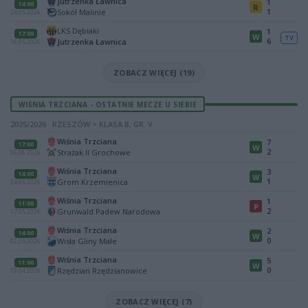
Jutrzenka Ławnica
1
14:00
R
1
Sokół Malinie
24.05.2026
LKS Dębiaki
1
17:00
W
TV
6
Jutrzenka Ławnica
16.05.2026
ZOBACZ WIĘCEJ (19)
WIŚNIA TRZCIANA - OSTATNIE MECZE U SIEBIE
2025/2026 · RZESZÓW > KLASA B, GR. V
Wiśnia Trzciana
7
17:00
W
2
Strażak II Grochowe
06.06.2026
Wiśnia Trzciana
3
14:00
W
1
Grom Krzemienica
24.05.2026
Wiśnia Trzciana
1
11:00
P
2
Grunwald Padew Narodowa
17.05.2026
Wiśnia Trzciana
2
14:00
W
0
Wisła Gliny Małe
02.05.2026
Wiśnia Trzciana
5
11:00
W
0
Rzędzian Rzędzianowice
19.04.2026
ZOBACZ WIĘCEJ (7)