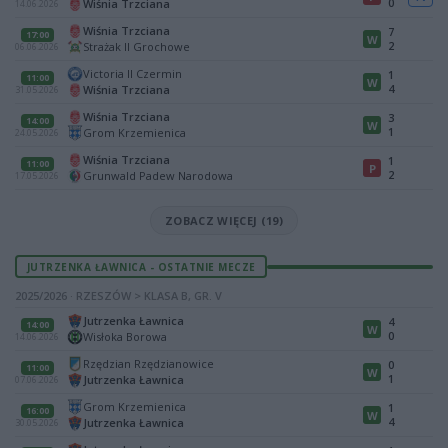
0
Wiśnia Trzciana
14.06.2026
Wiśnia Trzciana
7
17:00
W
2
Strażak II Grochowe
06.06.2026
Victoria II Czermin
1
11:00
W
4
Wiśnia Trzciana
31.05.2026
Wiśnia Trzciana
3
14:00
W
1
Grom Krzemienica
24.05.2026
Wiśnia Trzciana
1
11:00
P
2
Grunwald Padew Narodowa
17.05.2026
ZOBACZ WIĘCEJ (19)
JUTRZENKA ŁAWNICA - OSTATNIE MECZE
2025/2026 · RZESZÓW > KLASA B, GR. V
Jutrzenka Ławnica
4
14:00
W
0
Wisłoka Borowa
14.06.2026
Rzędzian Rzędzianowice
0
11:00
W
1
Jutrzenka Ławnica
07.06.2026
Grom Krzemienica
1
16:00
W
4
Jutrzenka Ławnica
30.05.2026