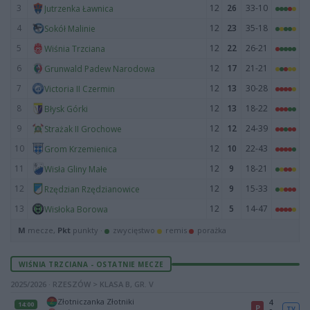
3
12
26
33-10
Jutrzenka Ławnica
4
12
23
35-18
Sokół Malinie
5
12
22
26-21
Wiśnia Trzciana
6
12
17
21-21
Grunwald Padew Narodowa
7
12
13
30-28
Victoria II Czermin
8
12
13
18-22
Błysk Górki
9
12
12
24-39
Strażak II Grochowe
10
12
10
22-43
Grom Krzemienica
11
12
9
18-21
Wisła Gliny Małe
12
12
9
15-33
Rzędzian Rzędzianowice
13
12
5
14-47
Wisłoka Borowa
M
mecze,
Pkt
punkty ·
zwycięstwo
remis
porażka
WIŚNIA TRZCIANA - OSTATNIE MECZE
2025/2026 · RZESZÓW > KLASA B, GR. V
Złotniczanka Złotniki
4
14:00
P
TV