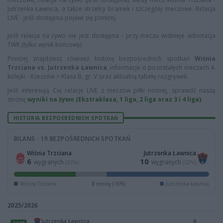
Jutrzenka Ławnica, a także strzelcy bramek i szczegóły meczowe. Relacja
LIVE - jeśli dostępna pojawi się poniżej.
Jeśli relacja na żywo nie jest dostępna - przy meczu widnieje adnotacja
TWK (tylko wynik końcowy)
Poniżej znajdziesz również historę bezpośrednich spotkań
Wiśnia
Trzciana vs. Jutrzenka Ławnica
, informacje o pozostałych meczach 4.
kolejki - Rzeszów > Klasa B, gr. V oraz aktualną tabelę rozgrywek.
Jeśli interesują Cię relacje LIVE z meczów piłki nożnej, sprawdź naszą
stronę
wyniki na żywo (Ekstraklasa, 1 liga, 2 liga oraz 3 i 4 liga)
.
HISTORIA BEZPOŚREDNICH SPOTKAŃ
BILANS · 19 BEZPOŚREDNICH SPOTKAŃ
Wiśnia Trzciana
Jutrzenka Ławnica
6
10
wygranych
wygranych
(32%)
(52%)
Wiśnia Trzciana
3
remisy (16%)
Jutrzenka Ławnica
2025/2026
Jutrzenka Ławnica
0
14:00