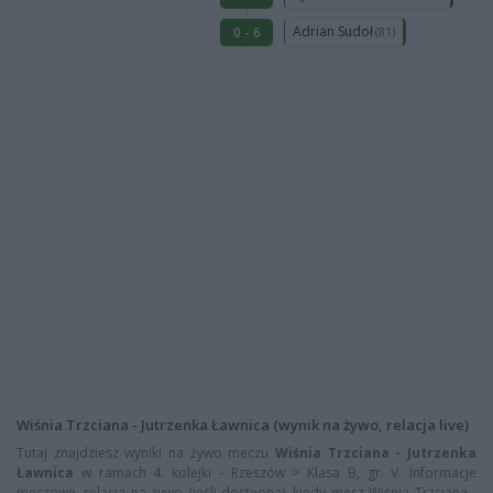
Adrian Sudoł
0 - 6
(81)
Wiśnia Trzciana - Jutrzenka Ławnica (wynik na żywo, relacja live)
Tutaj znajdziesz wyniki na żywo meczu
Wiśnia Trzciana - Jutrzenka
Ławnica
w ramach 4. kolejki - Rzeszów > Klasa B, gr. V. Informacje
meczowe, relacja na żywo (jeśli dostępna), kiedy mecz Wiśnia Trzciana -