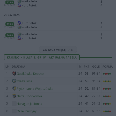
Iwełka Iwla
5
13:00
0
Nurt Potok
14.09.2025
2024/2025
Nurt Potok
3
13:00
3
Iwełka Iwla
01.05.2025
Iwełka Iwla
1
14:00
1
Nurt Potok
01.09.2024
ZOBACZ WIĘCEJ (17)
KROSNO > KLASA B, GR. IV - AKTUALNA TABELA
LP
DRUŻYNA
M
PKT
GOLE
FORMA
1
24
59
91-34
Guzikówka Krosno
2
24
53
95-34
Iwełka Iwla
3
24
52
87-34
Rędzinianka Wojaszówka
4
24
47
77-33
Nafta Chorkówka
5
24
41
57-45
Huragan Jasionka
6
24
37
63-56
Orzeł Pustyny