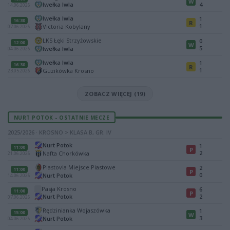
W
Iwełka Iwla
4
14.06.2026
Iwełka Iwla
1
16:30
R
1
Victoria Kobylany
07.06.2026
LKS Łęki Strzyżowskie
0
12:00
W
5
Iwełka Iwla
04.06.2026
Iwełka Iwla
1
16:30
R
1
Guzikówka Krosno
23.05.2026
ZOBACZ WIĘCEJ (19)
NURT POTOK - OSTATNIE MECZE
2025/2026 · KROSNO > KLASA B, GR. IV
Nurt Potok
1
11:00
P
2
Nafta Chorkówka
21.06.2026
Piastovia Miejsce Piastowe
2
11:00
P
0
Nurt Potok
14.06.2026
Pasja Krosno
6
11:00
P
Nurt Potok
2
07.06.2026
Rędzinianka Wojaszówka
1
15:00
W
3
Nurt Potok
04.06.2026