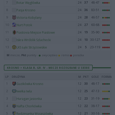
7
24
37
48-47
Rotar Węglówka
8
24
36
83-51
Pasja Krosno
9
24
28
46-57
Victoria Kobylany
10
24
27
60-68
Nurt Potok
11
24
19
35-90
Piastovia Miejsce Piastowe
12
24
10
30-127
Iskra Wróblik Szlachecki
13
24
5
23-119
LKS Łęki Strzyżowskie
M
mecze,
Pkt
punkty ·
zwycięstwo
remis
porażka
KROSNO > KLASA B, GR. IV - MECZE ROZEGRANE U SIEBIE
LP
DRUŻYNA
M
PKT
GOLE
FORMA
1
12
30
48-17
Guzikówka Krosno
2
12
25
47-13
Iwełka Iwla
3
12
23
31-19
Huragan Jasionka
4
12
22
38-17
Nafta Chorkówka
5
12
21
30-16
Rędzinianka Wojaszówka