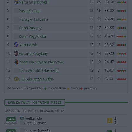
4
12
25
39-16
Nafta Chorkówka
5
12
19
33-25
Pasja Krosno
6
12
18
26-26
Huragan Jasionka
7
12
17
32-33
Orzeł Pustyny
8
12
17
18-20
Rotar Węglówka
9
12
15
25-32
Nurt Potok
10
12
14
25-23
Victoria Kobylany
11
12
10
24-47
Piastovia Miejsce Piastowe
12
12
7
12-67
Iskra Wróblik Szlachecki
13
12
3
8-60
LKS Łęki Strzyżowskie
M
mecze,
Pkt
punkty ·
zwycięstwo
remis
porażka
IWEŁKA IWLA - OSTATNIE MECZE
2025/2026 · KROSNO > KLASA B, GR. IV
Iwełka Iwla
2
16:00
R
2
Orzeł Pustyny
20.06.2026
Huragan Jasionka
1
16:00