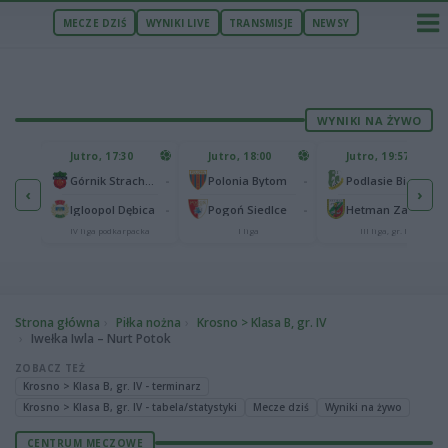
MECZE DZIŚ
WYNIKI LIVE
TRANSMISJE
NEWSY
WYNIKI NA ŻYWO
U
Jutro, 17:30
Jutro, 18:00
Jutro, 19:57
65
lonia Bydgoszcz
-
-
-
Górnik Strachocina
Polonia Bytom
Podlasie Biała Podlaska
‹
›
25
-
-
-
Igloopol Dębica
Pogoń Siedlce
Hetman Zamość
aliga
IV liga podkarpacka
I liga
III liga, gr. IV
Strona główna
Piłka nożna
Krosno > Klasa B, gr. IV
Iwełka Iwla – Nurt Potok
ZOBACZ TEŻ
Krosno > Klasa B, gr. IV - terminarz
Krosno > Klasa B, gr. IV - tabela/statystyki
Mecze dziś
Wyniki na żywo
CENTRUM MECZOWE