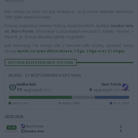
się poniżej.
Jeśli relacja na żywo nie jest dostępna - przy meczu widnieje adnotacja
TWK (tylko wynik końcowy)
Poniżej znajdziesz również historę bezpośrednich spotkań
Iwełka Iwla
vs. Nurt Potok
, informacje o pozostałych meczach 5. kolejki - Krosno >
Klasa B, gr. IV oraz aktualną tabelę rozgrywek.
Jeśli interesują Cię relacje LIVE z meczów piłki nożnej, sprawdź naszą
stronę
wyniki na żywo (Ekstraklasa, 1 liga, 2 liga oraz 3 i 4 liga)
.
HISTORIA BEZPOŚREDNICH SPOTKAŃ
BILANS · 21 BEZPOŚREDNICH SPOTKAŃ
Iwełka Iwla
Nurt Potok
11
6
wygranych
wygranych
(52%)
(29%)
Iwełka Iwla
4
remisy (19%)
Nurt Potok
2025/2026
Nurt Potok
3
11:00
4
Iwełka Iwla
03.05.2026