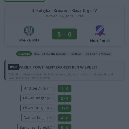
5. kolejka - Krosno > Klasa B, gr. IV
2025-09-14, godz. 13:00
5
-
0
Iwełka Iwla
Nurt Potok
RELACJA
BEZPOŚREDNIE MECZE
TABELA
OSTATNIE MECZE
PAKIET POWITALNY DO 4321 PLN W LVBET!
Tylko dla osób pełnoletnich 18+. Reklamujemy tylko legalnych bukmacherów. Hazard
stwarza ryzyko straty finansowej.
Andrzej Duraj
1 - 0
(11)
Oliwer Dragan
2 - 0
(61)
Oliwer Dragan
3 - 0
(65)
Damian Kogut
4 - 0
(75)
Bartłomiej Turek
5 - 0
(87)