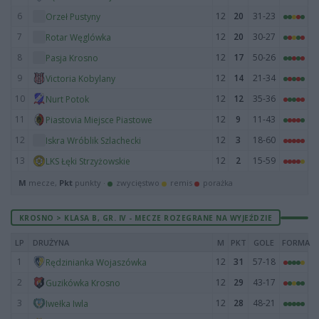
6
12
20
31-23
Orzeł Pustyny
7
12
20
30-27
Rotar Węglówka
8
12
17
50-26
Pasja Krosno
9
12
14
21-34
Victoria Kobylany
10
12
12
35-36
Nurt Potok
11
12
9
11-43
Piastovia Miejsce Piastowe
12
12
3
18-60
Iskra Wróblik Szlachecki
13
12
2
15-59
LKS Łęki Strzyżowskie
M
mecze,
Pkt
punkty ·
zwycięstwo
remis
porażka
KROSNO > KLASA B, GR. IV - MECZE ROZEGRANE NA WYJEŹDZIE
LP
DRUŻYNA
M
PKT
GOLE
FORMA
1
12
31
57-18
Rędzinianka Wojaszówka
2
12
29
43-17
Guzikówka Krosno
3
12
28
48-21
Iwełka Iwla