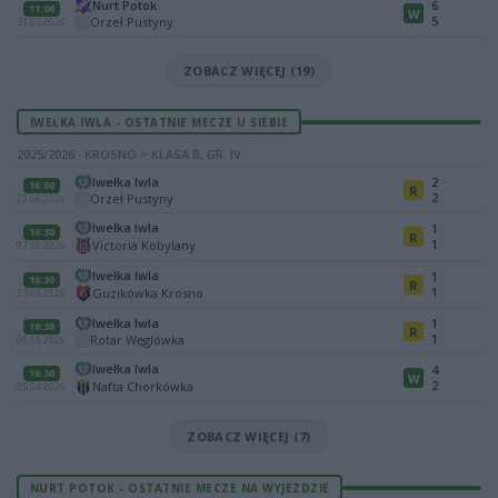
Nurt Potok
6
11:00
W
5
Orzeł Pustyny
31.05.2026
ZOBACZ WIĘCEJ (19)
IWEŁKA IWLA - OSTATNIE MECZE U SIEBIE
2025/2026 · KROSNO > KLASA B, GR. IV
Iwełka Iwla
2
16:00
R
2
Orzeł Pustyny
20.06.2026
Iwełka Iwla
1
16:30
R
1
Victoria Kobylany
07.06.2026
Iwełka Iwla
1
16:30
R
1
Guzikówka Krosno
23.05.2026
Iwełka Iwla
1
16:30
R
1
Rotar Węglówka
09.05.2026
Iwełka Iwla
4
16:30
W
2
Nafta Chorkówka
25.04.2026
ZOBACZ WIĘCEJ (7)
NURT POTOK - OSTATNIE MECZE NA WYJEZDZIE