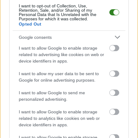
Krosno > Klasa B, gr. IV. Spotkanie zostanie rozegrane w dniu 14 września
I want to opt-out of Collection, Use,
Retention, Sale, and/or Sharing of my
2025. Początek meczu o godz. 13:00.
Personal Data that Is Unrelated with the
Purposes for which it was collected.
Iwełka Iwla
przystępuje do tego spotkania w roli gospodarza. Jak
Opted Out
drużyna radzi sobie w sezonie 2025/2026 rozgrywek Krosno > Klasa B, gr.
IV przed własną publicznością? Na tej stronie możecie zobaczyć tabelę
uwzględniającą tylko mecze u siebie. W tabeli biorącej pod uwagę tylko
Google consents
mecze wyjazdowe możecie natomiast sprawdzić jak spisuje się klub
Nurt
Potok
.
I want to allow Google to enable storage
related to advertising like cookies on web or
Krosno > Klasa B, gr. IV - sytuacja w tabeli
device identifiers in apps.
Przed meczami 5. kolejki - Krosno > Klasa B, gr. IV gospodarze (Iwełka
Iwla) zajmują
3. miejsce
w tabeli. Goście (Nurt Potok) plasują się na
9.
I want to allow my user data to be sent to
miejscu.
Google for online advertising purposes.
Poniżej znajdziesz także ostatnie mecze obu drużyn oraz statystyki
bramkowe.
I want to allow Google to send me
personalized advertising.
Iwełka Iwla vs. Nurt Potok - relacja, wynik na żywo, transmisja
Wynik meczu Iwełka Iwla - Nurt Potok znajdziesz na naszej stronie zaraz
I want to allow Google to enable storage
po jego zakończeniu. Jeżeli szukasz informacji meczowych, zajrzyj tutaj:
related to analytics like cookies on web or
Iwełka Iwla vs. Nurt Potok - wynik, składy, strzelcy
device identifiers in apps.
Jeżeli w internecie lub TV dostępna jest
transmisja na żywo z meczu
Iwełka Iwla vs. Nurt Potok
albo innych spotkań Krosno > Klasa B, gr. IV
I want to allow Google to enable storage