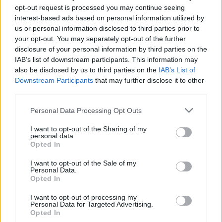
pracujemy nad tym żeby je uzupełnić.
opt-out request is processed you may continue seeing
interest-based ads based on personal information utilized by
Wynik meczu Iwełka Iwla vs Nurt Potok
us or personal information disclosed to third parties prior to
Po zakończeniu spotkania automatycznie publikujemy
oficjalny wynik
your opt-out. You may separately opt-out of the further
spotkania
, a także dane meczowe, jeśli są dostępne.
disclosure of your personal information by third parties on the
Pełny harmonogram rozgrywek dostępny jest tutaj:
Krosno > Klasa B,
IAB’s list of downstream participants. This information may
gr. IV - terminarz
.
also be disclosed by us to third parties on the
IAB’s List of
Downstream Participants
that may further disclose it to other
Informacje o składach i strzelcach
third parties.
W miarę dostępności danych, publikujemy
składy wyjściowe,
rezerwowych, zmiany oraz listę strzelców bramek
. Informacje te
Please note that this website/app uses one or more Google
Personal Data Processing Opt Outs
aktualizujemy zależnie od poziomu ligi i dostępnych źródeł.
services and may gather and store information including but
not limited to your visit or usage behaviour. You may click to
I want to opt-out of the Sharing of my
Śledź mecze swojej drużyny
personal data.
grant or deny consent to Google and its third-party tags to
Jeśli jesteś kibicem klubu Iwełka Iwla lub Nurt Potok - zaglądaj tutaj
Opted In
use your data for below specified purposes in below Google
częściej. Nasz serwis regularnie dostarcza informacje o
terminach
consent section.
meczów, wynikach, transferach i newsach klubowych
.
I want to opt-out of the Sale of my
Personal Data.
PodkarpacieLive.pl to największa baza
meczów lokalnych drużyn
Opted In
piłkarskich
w województwie. Sprawdź nasze relacje, śledź ulubioną ligę i
bądź na bieżąco z wydarzeniami z boisk!
I want to opt-out of processing my
Personal Data for Targeted Advertising.
Analiza przed meczem: Iwełka Iwla vs Nurt Potok
Opted In
Mecz
Iwełka Iwla - Nurt Potok
odbędzie się w ramach 5. kolejki -