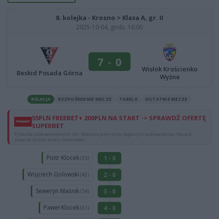
8. kolejka - Krosno > Klasa A, gr. II
2025-10-04, godz. 16:00
7
-
0
Wisłok Krościenko
Beskid Posada Górna
Wyżne
RELACJA
BEZPOŚREDNIE MECZE
TABELA
OSTATNIE MECZE
55PLN FREEBET+ 200PLN NA START -> SPRAWDŹ OFERTĘ
SUPERBET
Tylko dla osób pełnoletnich 18+. Reklamujemy tylko legalnych bukmacherów. Hazard
stwarza ryzyko straty finansowej.
Piotr Klocek
1 - 0
(35)
Wojciech Golowski
2 - 0
(42)
Seweryn Maśnik
3 - 0
(54)
Paweł Klocek
4 - 0
(61)