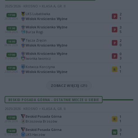
2025/2026 · KROSNO > KLASA A, GR. II
LKS Lubatówka
2
17:00
P
1
Wisłok Krościenko Wyżne
20.06.2026
Wisłok Krościenko Wyżne
3
11:00
P
5
Burza Rogi
14.06.2026
Tęcza Zręcin
2
16:00
P
0
Wisłok Krościenko Wyżne
06.06.2026
Wisłok Krościenko Wyżne
0
17:00
P
3
Iwonka Iwonicz
31.05.2026
Kotwica Korczyna
1
17:30
R
1
Wisłok Krościenko Wyżne
23.05.2026
ZOBACZ WIĘCEJ (21)
BESKID POSADA GÓRNA - OSTATNIE MECZE U SIEBIE
2025/2026 · KROSNO > KLASA A, GR. II
Beskid Posada Górna
1
17:00
R
1
Brzozovia Brzozów
20.06.2026
Beskid Posada Górna
3
14:00
W
1
LKS Haczów
07.06.2026