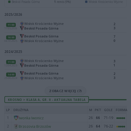
Beskid Posada Górna
1
remis (9%)
Wisłok Krościenko Wyżne
2025/2026
Wisłok Krościenko Wyżne
2
11:00
3
Beskid Posada Górna
17.05.2026
Beskid Posada Górna
7
16:00
0
Wisłok Krościenko Wyżne
04.10.2025
2024/2025
Wisłok Krościenko Wyżne
3
11:00
1
Beskid Posada Górna
13.04.2025
Beskid Posada Górna
2
14:00
3
Wisłok Krościenko Wyżne
25.08.2024
ZOBACZ WIĘCEJ (7)
KROSNO > KLASA A, GR. II - AKTUALNA TABELA
LP
DRUŻYNA
M
PKT
GOLE
FORMA
1
26
66
71-19
Iwonka Iwonicz
2
26
64
76-22
Brzozovia Brzozów