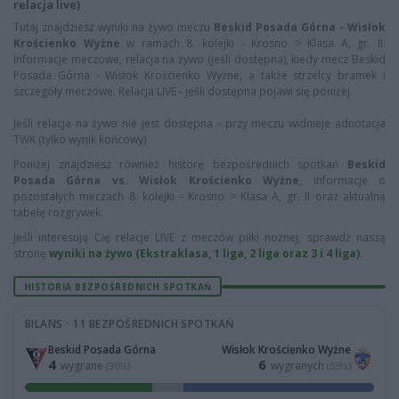
relacja live)
Tutaj znajdziesz wyniki na żywo meczu
Beskid Posada Górna - Wisłok
Krościenko Wyżne
w ramach 8. kolejki - Krosno > Klasa A, gr. II.
Informacje meczowe, relacja na żywo (jeśli dostępna), kiedy mecz Beskid
Posada Górna - Wisłok Krościenko Wyżne, a także strzelcy bramek i
szczegóły meczowe. Relacja LIVE - jeśli dostępna pojawi się poniżej.
Jeśli relacja na żywo nie jest dostępna - przy meczu widnieje adnotacja
TWK (tylko wynik końcowy)
Poniżej znajdziesz również historę bezpośrednich spotkań
Beskid
Posada Górna vs. Wisłok Krościenko Wyżne
, informacje o
pozostałych meczach 8. kolejki - Krosno > Klasa A, gr. II oraz aktualną
tabelę rozgrywek.
Jeśli interesują Cię relacje LIVE z meczów piłki nożnej, sprawdź naszą
stronę
wyniki na żywo (Ekstraklasa, 1 liga, 2 liga oraz 3 i 4 liga)
.
HISTORIA BEZPOŚREDNICH SPOTKAŃ
BILANS · 11 BEZPOŚREDNICH SPOTKAŃ
Beskid Posada Górna
Wisłok Krościenko Wyżne
4
6
wygrane
wygranych
(36%)
(55%)