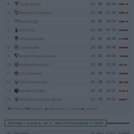
3
26
50
66-40
Tęcza Zręcin
4
26
43
55-38
Płomień Zmiennica
5
26
39
59-54
Burza Rogi
6
26
36
67-70
LKS Górki
7
26
35
48-49
LKS Lubatówka
8
26
33
38-48
LKS Haczów
9
26
32
49-68
Beskid Posada Górna
10
26
30
52-58
Kotwica Korczyna
11
26
29
50-63
LKS Lubatowa
12
26
29
54-72
Sokół Domaradz
13
26
23
32-63
Jasiołka Jaśliska
14
26
13
39-92
Wisłok Krościenko Wyżne
M
mecze,
Pkt
punkty ·
zwycięstwo
remis
porażka
KROSNO > KLASA A, GR. II - MECZE ROZEGRANE U SIEBIE
LP
DRUŻYNA
M
PKT
GOLE
FORMA