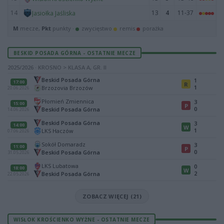
14
13
4
11-37
Jasiołka Jaśliska
M
mecze,
Pkt
punkty ·
zwycięstwo
remis
porażka
BESKID POSADA GÓRNA - OSTATNIE MECZE
2025/2026 · KROSNO > KLASA A, GR. II
Beskid Posada Górna
1
17:00
R
1
Brzozovia Brzozów
20.06.2026
Płomień Zmiennica
3
15:00
P
0
Beskid Posada Górna
14.06.2026
Beskid Posada Górna
3
14:00
W
1
LKS Haczów
07.06.2026
Sokół Domaradz
3
11:00
P
0
Beskid Posada Górna
31.05.2026
LKS Lubatowa
0
18:00
W
2
Beskid Posada Górna
22.05.2026
ZOBACZ WIĘCEJ (21)
WISŁOK KROŚCIENKO WYŻNE - OSTATNIE MECZE