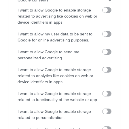
Krosno > Klasa A, gr. II - sytuacja w tabeli
I want to allow Google to enable storage
Przed meczami 8. kolejki - Krosno > Klasa A, gr. II gospodarze (Beskid
related to advertising like cookies on web or
Posada Górna) zajmują
9. miejsce
w tabeli. Goście (Wisłok Krościenko
device identifiers in apps.
Wyżne) plasują się na
13. miejscu.
I want to allow my user data to be sent to
Poniżej znajdziesz także ostatnie mecze obu drużyn oraz statystyki
bramkowe.
Google for online advertising purposes.
Beskid Posada Górna vs. Wisłok Krościenko Wyżne - relacja, wynik
I want to allow Google to send me
na żywo, transmisja
personalized advertising.
Wynik meczu Beskid Posada Górna - Wisłok Krościenko Wyżne znajdziesz
na naszej stronie zaraz po jego zakończeniu. Jeżeli szukasz informacji
I want to allow Google to enable storage
meczowych, zajrzyj tutaj:
Beskid Posada Górna vs. Wisłok Krościenko
related to analytics like cookies on web or
Wyżne - wynik, składy, strzelcy
device identifiers in apps.
Jeżeli w internecie lub TV dostępna jest
transmisja na żywo z meczu
Beskid Posada Górna vs. Wisłok Krościenko Wyżne
albo innych
I want to allow Google to enable storage
spotkań Krosno > Klasa A, gr. II na pewno znajdziesz takie informacje na
related to functionality of the website or app.
naszym portalu. Możliwe jednak, że nigdzie nie pojawi się stream online z
tego pojedynku. Śledź portal podkarpacieLIVE.pl i bądź na bieżąco.
I want to allow Google to enable storage
related to personalization.