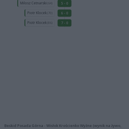
Milosz Cetnarski
5 - 0
(64)
Piotr Klocek
6 - 0
(70)
Piotr Klocek
7 - 0
(86)
Beskid Posada Górna - Wisłok Krościenko Wyżne (wynik na żywo,