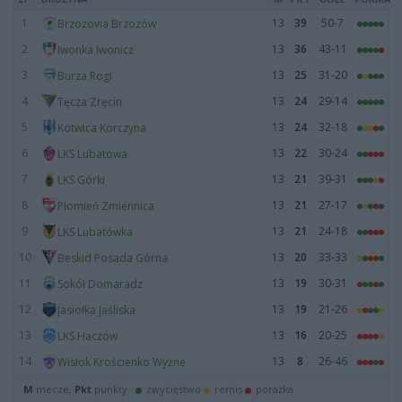
1
13
39
50-7
Brzozovia Brzozów
2
13
36
43-11
Iwonka Iwonicz
3
13
25
31-20
Burza Rogi
4
13
24
29-14
Tęcza Zręcin
5
13
24
32-18
Kotwica Korczyna
6
13
22
30-24
LKS Lubatowa
7
13
21
39-31
LKS Górki
8
13
21
27-17
Płomień Zmiennica
9
13
21
24-18
LKS Lubatówka
10
13
20
33-33
Beskid Posada Górna
11
13
19
30-31
Sokół Domaradz
12
13
19
21-26
Jasiołka Jaśliska
13
13
16
20-25
LKS Haczów
14
13
8
26-46
Wisłok Krościenko Wyżne
M
mecze,
Pkt
punkty ·
zwycięstwo
remis
porażka