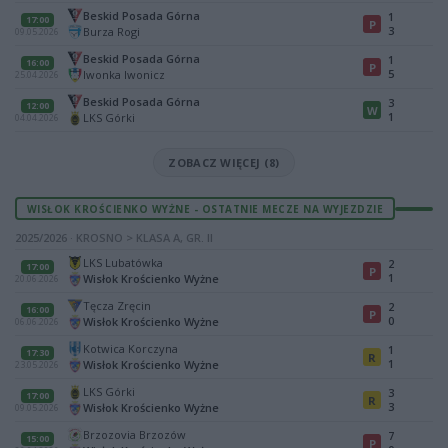
Beskid Posada Górna
1
17:00
P
3
Burza Rogi
09.05.2026
Beskid Posada Górna
1
16:00
P
5
Iwonka Iwonicz
25.04.2026
Beskid Posada Górna
3
12:00
W
1
LKS Górki
04.04.2026
ZOBACZ WIĘCEJ (8)
WISŁOK KROŚCIENKO WYŻNE - OSTATNIE MECZE NA WYJEZDZIE
2025/2026 · KROSNO > KLASA A, GR. II
LKS Lubatówka
2
17:00
P
1
Wisłok Krościenko Wyżne
20.06.2026
Tęcza Zręcin
2
16:00
P
0
Wisłok Krościenko Wyżne
06.06.2026
Kotwica Korczyna
1
17:30
R
1
Wisłok Krościenko Wyżne
23.05.2026
LKS Górki
3
17:00
R
3
Wisłok Krościenko Wyżne
09.05.2026
Brzozovia Brzozów
7
15:00
P