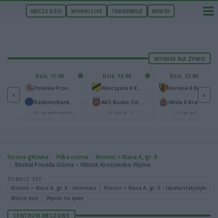
MECZE DZIŚ
WYNIKI LIVE
TRANSMISJE
NEWSY
WYNIKI NA ŻYWO
U
Dziś, 11:00
Dziś, 12:00
Dziś, 12:00
1
Polonia Warszawa
-
-
-
Polonia Przemyśl
Wieczysta II Kraków
Korona II Kielce
‹
›
1
ów
-
-
-
Radomyślanka Radomyśl Wielki
AKS Busko-Zdrój
Wisła II Kraków
IV liga podkarpacka
III liga, gr. IV
III liga, gr. IV
Strona główna
Piłka nożna
Krosno > Klasa A, gr. II
Beskid Posada Górna – Wisłok Krościenko Wyżne
ZOBACZ TEŻ
Krosno > Klasa A, gr. II - terminarz
Krosno > Klasa A, gr. II - tabela/statystyki
Mecze dziś
Wyniki na żywo
CENTRUM MECZOWE