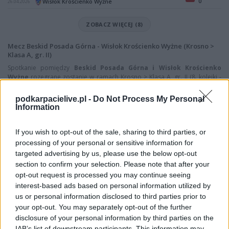
0
Wisłok Krościenko Wyżne
26.04.2026
ZOBACZ WIĘCEJ (8)
Mecz Beskid Posada Górna - Wisłok Krościenko Wyżne (Krosno >
Klasa A, gr. II)
Spotkanie pomiędzy
Beskid Posada Górna i Wisłok Krościenko
Wyżne
rozegrane zostanie w ramach Krosno > Klasa A, gr. II (8. kolejki -
Krosno > Klasa A, gr. II).
podkarpacielive.pl -
Do Not Process My Personal
Na stronie
PodkarpacieLive.pl
znajdziesz
wynik meczu, strzelców
Information
bramek, kartki, składy, statystyki i informacje o przebiegu
spotkania
. To kompletne źródło danych dla kibiców i pasjonatów
lokalnej piłki nożnej. Jeżeli aktualnie nie widzisz tutaj danych z pewnością
If you wish to opt-out of the sale, sharing to third parties, or
pracujemy nad tym żeby je uzupełnić.
processing of your personal or sensitive information for
targeted advertising by us, please use the below opt-out
Wynik meczu Beskid Posada Górna vs Wisłok Krościenko Wyżne
section to confirm your selection. Please note that after your
Po zakończeniu spotkania automatycznie publikujemy
oficjalny wynik
opt-out request is processed you may continue seeing
spotkania
, a także dane meczowe, jeśli są dostępne.
interest-based ads based on personal information utilized by
Pełny harmonogram rozgrywek dostępny jest tutaj:
Krosno > Klasa A,
us or personal information disclosed to third parties prior to
gr. II - terminarz
.
your opt-out. You may separately opt-out of the further
Informacje o składach i strzelcach
disclosure of your personal information by third parties on the
IAB’s list of downstream participants. This information may