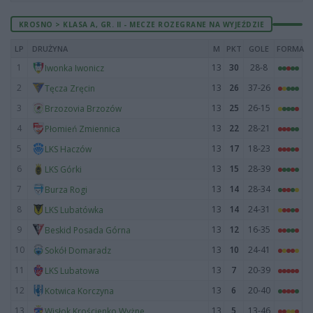
KROSNO > KLASA A, GR. II - MECZE ROZEGRANE NA WYJEŹDZIE
LP
DRUŻYNA
M
PKT
GOLE
FORMA
1
13
30
28-8
Iwonka Iwonicz
2
13
26
37-26
Tęcza Zręcin
3
13
25
26-15
Brzozovia Brzozów
4
13
22
28-21
Płomień Zmiennica
5
13
17
18-23
LKS Haczów
6
13
15
28-39
LKS Górki
7
13
14
28-34
Burza Rogi
8
13
14
24-31
LKS Lubatówka
9
13
12
16-35
Beskid Posada Górna
10
13
10
24-41
Sokół Domaradz
11
13
7
20-39
LKS Lubatowa
12
13
6
20-40
Kotwica Korczyna
13
13
5
13-46
Wisłok Krościenko Wyżne