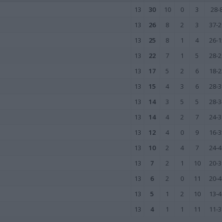
13
30
10
0
3
28-
13
26
8
2
3
37-2
13
25
8
1
4
26-1
13
22
7
1
5
28-2
13
17
5
2
6
18-2
13
15
4
3
6
28-3
13
14
3
5
5
28-3
13
14
4
2
7
24-3
13
12
4
0
9
16-3
13
10
2
4
7
24-4
13
7
2
1
10
20-3
13
6
2
0
11
20-4
13
5
1
2
10
13-4
13
4
1
1
11
11-3