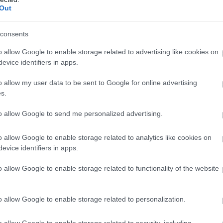
Out
26
33
10
3
13
38-4
26
32
10
2
14
49-6
consents
26
30
9
3
14
52-5
o allow Google to enable storage related to advertising like cookies on
26
29
9
2
15
50-6
evice identifiers in apps.
26
29
8
5
13
54-7
o allow my user data to be sent to Google for online advertising
26
23
6
5
15
32-6
s.
26
13
3
4
19
39-9
to allow Google to send me personalized advertising.
wo
remis
porażka
o allow Google to enable storage related to analytics like cookies on
evice identifiers in apps.
M
PKT
Z
R
P
GOL
o allow Google to enable storage related to functionality of the website
13
39
13
0
0
50-
13
36
12
0
1
43-1
o allow Google to enable storage related to personalization.
13
25
8
1
4
31-2
o allow Google to enable storage related to security, including