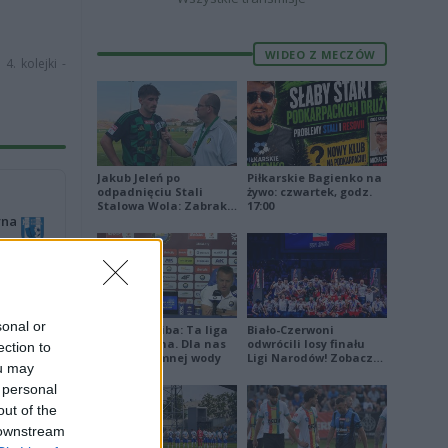
WIDEO Z MECZÓW
4. kolejki -
Jakub Jeleń po
Piłkarskie Bagienko na
odpadnięciu Stali
żywo: czwartek, godz.
Stalowa Wola: Zabrakło
17:00
yna
doświadczenia
50%)
 Korczyna
sonal or
Damian Skiba: Ta liga
Biało-Czerwoni
jest brutalna. Dla nas
odwrócili losy finału
ection to
to kubeł zimnej wody
Ligi Narodów! Zobacz
6
ou may
skrót
0
 personal
out of the
3
2
 downstream