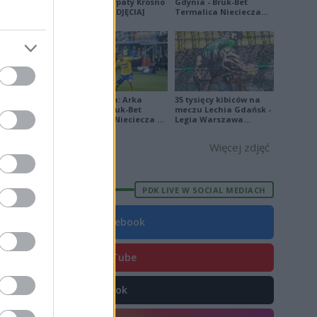
Sanok - Karpaty Krosno
Gdynia - Bruk-Bet
na remis [ZDJĘCIA]
Termalica Nieciecza
8
[ZDJĘCIA]
8
8
3
Ekstraklasa: Arka
35 tysięcy kibiców na
2
Gdynia - Bruk-Bet
meczu Lechia Gdańsk -
Termalica Nieciecza 2-
Legia Warszawa
3
3 [ZDJĘCIA]
[OPRAWA, ZDJĘCIA]
Więcej zdjęć
2
PDK LIVE W SOCIAL MEDIACH
Facebook
E
FORMA
7
YouTube
1
TikTok
0