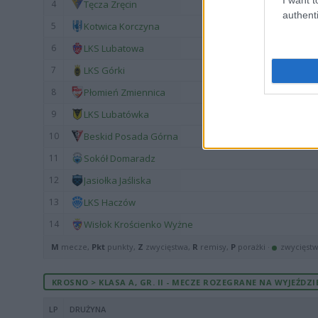
4
Tęcza Zręcin
authenti
5
Kotwica Korczyna
6
LKS Lubatowa
7
LKS Górki
8
Płomień Zmiennica
9
LKS Lubatówka
10
Beskid Posada Górna
11
Sokół Domaradz
12
Jasiołka Jaśliska
13
LKS Haczów
14
Wisłok Krościenko Wyżne
M
mecze,
Pkt
punkty,
Z
zwycięstwa,
R
remisy,
P
porażki ·
zwycięst
KROSNO > KLASA A, GR. II - MECZE ROZEGRANE NA WYJEŹDZI
LP
DRUŻYNA