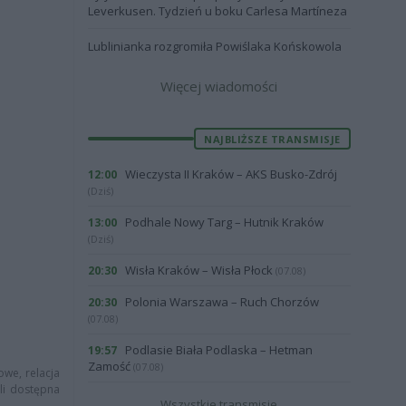
Leverkusen. Tydzień u boku Carlesa Martíneza
Lublinianka rozgromiła Powiślaka Końskowola
Więcej wiadomości
NAJBLIŻSZE TRANSMISJE
Wieczysta II Kraków – AKS Busko-Zdrój
12:00
(Dziś)
Podhale Nowy Targ – Hutnik Kraków
13:00
(Dziś)
Wisła Kraków – Wisła Płock
20:30
(07.08)
Polonia Warszawa – Ruch Chorzów
20:30
(07.08)
Podlasie Biała Podlaska – Hetman
19:57
Zamość
(07.08)
owe, relacja
li dostępna
Wszystkie transmisje