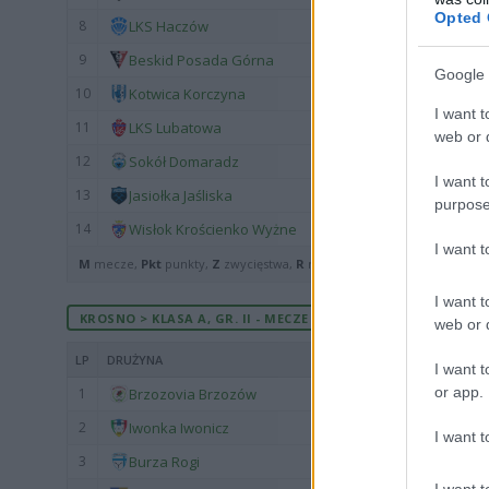
Opted 
8
LKS Haczów
9
Beskid Posada Górna
Google 
10
Kotwica Korczyna
I want t
11
LKS Lubatowa
web or d
12
Sokół Domaradz
I want t
13
Jasiołka Jaśliska
purpose
14
Wisłok Krościenko Wyżne
I want 
M
mecze,
Pkt
punkty,
Z
zwycięstwa,
R
remisy,
P
porażki ·
zwycięst
I want t
KROSNO > KLASA A, GR. II - MECZE ROZEGRANE U SIEBIE
web or d
LP
DRUŻYNA
I want t
or app.
1
Brzozovia Brzozów
2
Iwonka Iwonicz
I want t
3
Burza Rogi
I want t