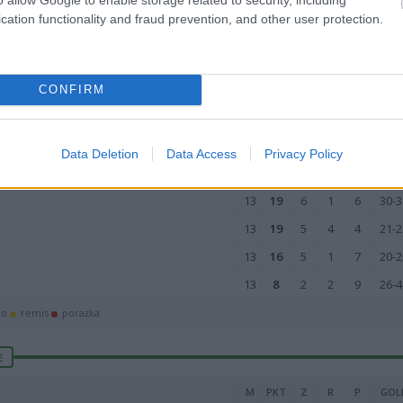
13
24
7
3
3
29-1
cation functionality and fraud prevention, and other user protection.
13
24
7
3
3
32-1
13
22
7
1
5
30-2
13
21
6
3
4
39-3
CONFIRM
13
21
6
3
4
27-1
13
21
7
0
6
24-1
Data Deletion
Data Access
Privacy Policy
13
20
6
2
5
33-3
13
19
6
1
6
30-3
13
19
5
4
4
21-2
13
16
5
1
7
20-2
13
8
2
2
9
26-4
wo
remis
porażka
E
M
PKT
Z
R
P
GOL