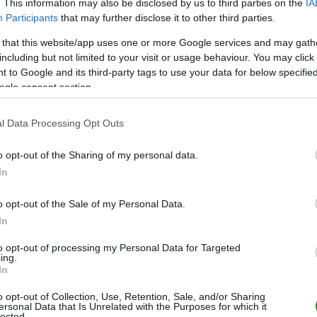
. This information may also be disclosed by us to third parties on the
IA
Participants
that may further disclose it to other third parties.
 that this website/app uses one or more Google services and may gath
including but not limited to your visit or usage behaviour. You may click 
 to Google and its third-party tags to use your data for below specifi
ogle consent section.
ZOBACZ WIĘCEJ (2)
l Data Processing Opt Outs
o opt-out of the Sharing of my personal data.
M
PKT
Z
R
P
GOL
In
26
66
22
0
4
71-1
26
64
21
1
4
76-2
o opt-out of the Sale of my Personal Data.
In
26
50
15
5
6
66-4
26
43
13
4
9
55-3
to opt-out of processing my Personal Data for Targeted
ing.
26
39
11
6
9
59-5
In
26
36
10
6
10
67-7
o opt-out of Collection, Use, Retention, Sale, and/or Sharing
ersonal Data that Is Unrelated with the Purposes for which it
26
35
11
2
13
48-4
lected.