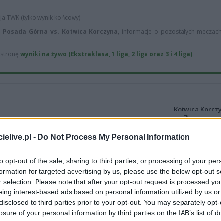
cja TWK (tylko wynik końcowy)
d Posada Górna vs. Kotwica Korczyna
, informacje o pozostałych meczach 
ą stronę
wyniki na żywo (Ekstraklasa, 1 liga, 2 liga oraz 3 i 4 liga)
.
Kotwica Korcz
3
wygrane
(
elive.pl -
Do Not Process My Personal Information
1
remis (17%)
Kotwica
to opt-out of the sale, sharing to third parties, or processing of your per
formation for targeted advertising by us, please use the below opt-out s
r selection. Please note that after your opt-out request is processed y
eing interest-based ads based on personal information utilized by us or
disclosed to third parties prior to your opt-out. You may separately opt-
losure of your personal information by third parties on the IAB’s list of