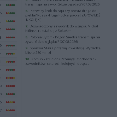
transmisja na żywo. Gdzie oglądać? (07.08.2026)
8
6.
Pierwszy krok do raju czy prosta droga do
6
piekła? Rusza 4. Liga Podkarpacka [ZAPOWIEDŹ
1. KOLEJKI]
5
7.
Doświadczony zawodnik do wzięcia. Michał
1
Kitliński rozstał się z Sokołem
8.
Polonia Bytom - Pogoń Siedlce transmisja na
3
żywo. Gdzie oglądać? (07.08.2026)
9
9.
Sponsor Stali z potężną inwestycją. Wydadzą
blisko 280 mln zł
4
10.
Komunikat Polonii Przemyśl. Odchodzi 17
1
zawodników, czterech kolejnych dołącza
5
1
9
0
6
7