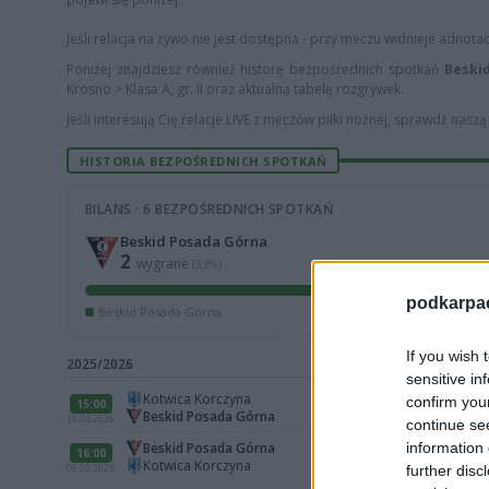
Jeśli relacja na żywo nie jest dostępna - przy meczu widnieje adnota
Poniżej znajdziesz również historę bezpośrednich spotkań
Beski
Krosno > Klasa A, gr. II oraz aktualną tabelę rozgrywek.
Jeśli interesują Cię relacje LIVE z meczów piłki nożnej, sprawdź nasz
HISTORIA BEZPOŚREDNICH SPOTKAŃ
BILANS · 6 BEZPOŚREDNICH SPOTKAŃ
Beskid Posada Górna
2
wygrane
(33%)
podkarpaci
Beskid Posada Górna
If you wish 
2025/2026
sensitive in
Kotwica Korczyna
confirm you
15:00
Beskid Posada Górna
19.04.2026
continue se
information 
Beskid Posada Górna
16:00
Kotwica Korczyna
06.09.2025
further disc