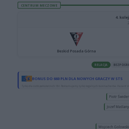
CENTRUM MECZOWE
4. kole
Beskid Posada Górna
RELACJA
BEZPOŚR
BONUS DO 660 PLN DLA NOWYCH GRACZY W STS
Tylko dla osób pełnoletnich 18+. Reklamujemy tylko legalnych bukmacherów. Hazard st
Piotr Świde
Jozef Maślan
Wojciech Golowsk