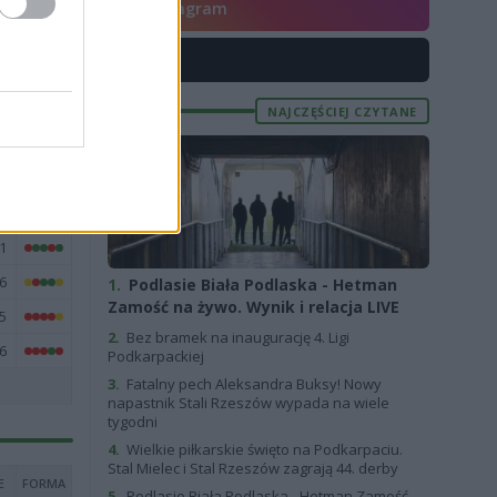
4
Instagram
8
X
4
1
NAJCZĘŚCIEJ CZYTANE
7
8
3
1
6
1.
Podlasie Biała Podlaska - Hetman
Zamość na żywo. Wynik i relacja LIVE
5
2.
Bez bramek na inaugurację 4. Ligi
6
Podkarpackiej
3.
Fatalny pech Aleksandra Buksy! Nowy
napastnik Stali Rzeszów wypada na wiele
tygodni
4.
Wielkie piłkarskie święto na Podkarpaciu.
Stal Mielec i Stal Rzeszów zagrają 44. derby
E
FORMA
5.
Podlasie Biała Podlaska - Hetman Zamość