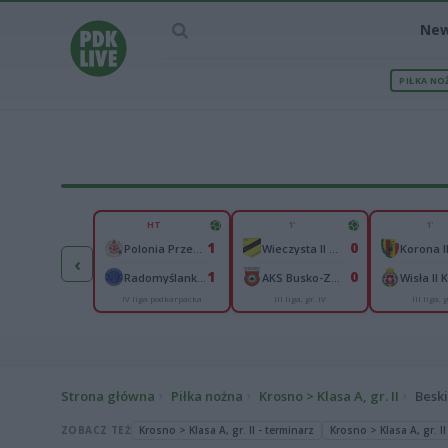
Ne
PIŁKA NO
IEC MECZU
HT
1'
1'
1
1
0
Polonia Warszawa
Polonia Przemyśl
Wieczysta II Kraków
‹
1
1
0
ch Chorzów
Radomyślanka Radomyśl Wielki
AKS Busko-Zdrój
Wisła II
IV liga podkarpacka
III liga, gr. IV
III liga, g
I liga
Strona główna
Piłka nożna
Krosno > Klasa A, gr. II
Besk
ZOBACZ TEŻ
Krosno > Klasa A, gr. II - terminarz
Krosno > Klasa A, gr. II