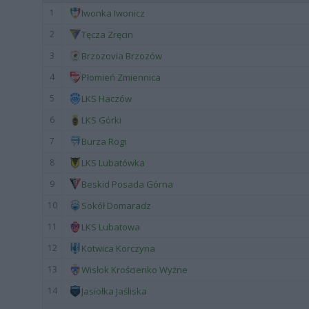
1
Iwonka Iwonicz
2
Tęcza Zręcin
3
Brzozovia Brzozów
4
Płomień Zmiennica
5
LKS Haczów
6
LKS Górki
7
Burza Rogi
8
LKS Lubatówka
9
Beskid Posada Górna
10
Sokół Domaradz
11
LKS Lubatowa
12
Kotwica Korczyna
13
Wisłok Krościenko Wyżne
14
Jasiołka Jaśliska