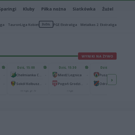
Sparingi
Kluby
Piłka nożna
Siatkówka
Żużel
iga
TauronLiga Kobiet
ŻUŻEL
PGE Ekstraliga
Metalkas 2. Ekstraliga
WYNIKI NA ŻYWO
Dziś, 15:00
Dziś, 15:30
Dziś, 15:30
-
-
-
-
Chełmianka Chełm
Miedź Legnica
Puszcza Niepołomice
›
-
-
-
-
Sokół Kolbuszowa Dolna
Pogoń Grodzisk Mazowiecki
Odra Opole
III liga, gr. IV
I liga
I liga