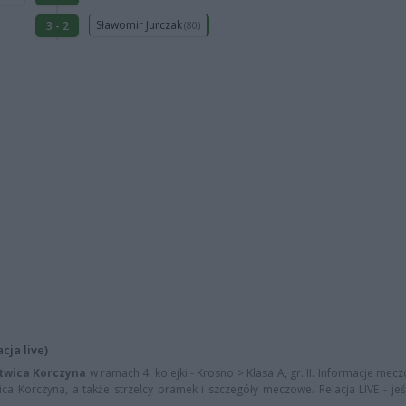
Sławomir Jurczak
3 - 2
(80)
cja live)
twica Korczyna
w ramach 4. kolejki - Krosno > Klasa A, gr. II. Informacje mecz
ca Korczyna, a także strzelcy bramek i szczegóły meczowe. Relacja LIVE - jeś