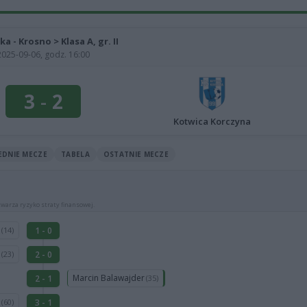
jka - Krosno > Klasa A, gr. II
2025-09-06, godz. 16:00
3
-
2
Kotwica Korczyna
EDNIE MECZE
TABELA
OSTATNIE MECZE
warza ryzyko straty finansowej.
r
1 - 0
(14)
y
2 - 0
(23)
Marcin Balawajder
2 - 1
(35)
i
3 - 1
(60)