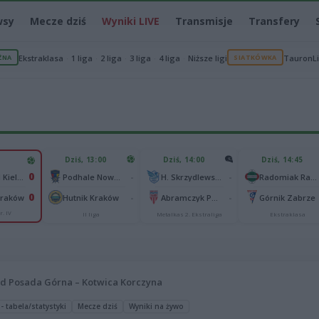
wsy
Mecze dziś
Wyniki LIVE
Transmisje
Transfery
ŻNA
Ekstraklasa
1 liga
2 liga
3 liga
4 liga
Niższe ligi
SIATKÓWKA
TauronL
Dziś, 13:00
Dziś, 14:00
Dziś, 14:45
0
-
-
Korona II Kielce
Podhale Nowy Targ
H. Skrzydlewska Orzeł Łódź
Radomiak Radom
0
-
-
 Kraków
Hutnik Kraków
Abramczyk Polonia Bydgoszcz
Górnik Zabrze
r. IV
II liga
Metalkas 2. Ekstraliga
Ekstraklasa
id Posada Górna – Kotwica Korczyna
 - tabela/statystyki
Mecze dziś
Wyniki na żywo