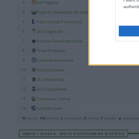
3
DAP Dębica
authenti
4
Pogórze Wielopole Skrzyńskie
5
Paszczyniak Paszczyna
6
LKS Nagoszyn
7
Korona Góra Ropczycka
8
Team Przecław
9
Kaskada Kamionka
10
Victoria Ocieka
11
LKS Wiewiórka
12
LKS Łopuchowa
13
Czarnovia Czarna
14
Sokół Krzywa
M
mecze,
Pkt
punkty,
Z
zwycięstwa,
R
remisy,
P
porażki ·
zwycięst
DĘBICA > KLASA A - MECZE ROZEGRANE NA WYJEŹDZIE