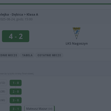
olejka - Dębica > Klasa A
2025-08-24, godz. 15:00
4
-
2
LKS Nagoszyn
EDNIE MECZE
TABELA
OSTATNIE MECZE
warza ryzyko straty finansowej.
a
1 - 0
(12)
i
2 - 0
(38)
ł
3 - 0
(60)
Mateusz Mazur
3 - 1
(64)