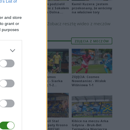
B’s List of
2
JKS Jarosław podzielił
Kamil Kuzera: Jestem
się punktami z Sokołem
przekonany, że wrócimy
Kolbuszowa Dolna.
na właściwe tory
Zobacz skrót
er and store
Zobacz resztę wideo z meczów
to grant or
0
3
ed purposes
1
ZDJĘCIA Z MECZÓW
2
E
FORMA
ZDJĘCIA: Cosmos
ZDJĘCIA: Cosmos
Nowotaniec - Siarka
Nowotaniec - Wisłok
3
Tarnobrzeg 1-2
Wiśniowa 1-1
[PUCHAR POLSKI]
8
9
9
0
Derby Ekoball Stal
Kibice na meczu Arka
Sanok - Karpaty Krosno
Gdynia - Bruk-Bet
0
na remis [ZDJĘCIA]
Termalica Nieciecza