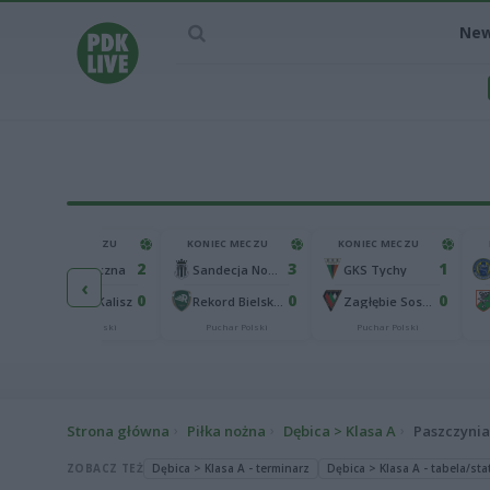
Ne
KONIEC MECZU
KONIEC MECZU
KONIEC MECZU
2
3
1
Górnik Łęczna
Sandecja Nowy Sącz
GKS Tychy
‹
0
0
0
KKS 1925 Kalisz
Rekord Bielsko-Biała
Zagłębie Sosnowiec
Puchar Polski
Puchar Polski
Puchar Polski
Strona główna
Piłka nożna
Dębica > Klasa A
Paszczynia
ZOBACZ TEŻ
Dębica > Klasa A - terminarz
Dębica > Klasa A - tabela/sta