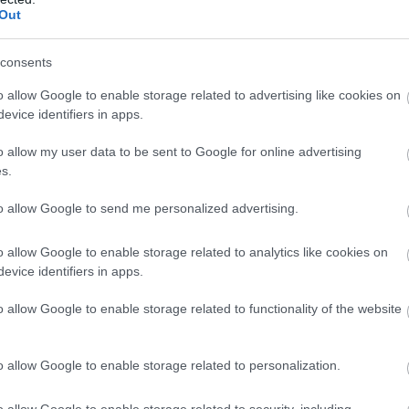
Out
26
37
11
4
11
57-6
26
36
10
6
10
46-6
consents
26
34
11
1
14
68-5
o allow Google to enable storage related to advertising like cookies on
26
33
10
3
13
44-6
evice identifiers in apps.
26
31
9
4
13
52-5
o allow my user data to be sent to Google for online advertising
26
31
8
7
11
60-6
s.
26
24
7
3
16
45-9
to allow Google to send me personalized advertising.
26
10
2
4
20
28-7
wo
remis
porażka
o allow Google to enable storage related to analytics like cookies on
evice identifiers in apps.
o allow Google to enable storage related to functionality of the website
M
PKT
Z
R
P
GOL
13
39
13
0
0
50-
o allow Google to enable storage related to personalization.
13
27
8
3
2
39-2
o allow Google to enable storage related to security, including