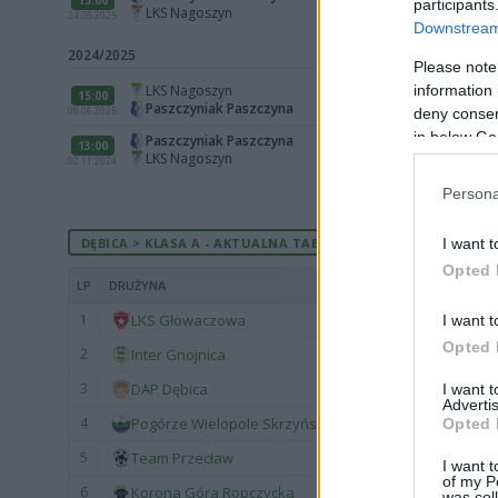
participants
LKS Nagoszyn
24.08.2025
Downstream 
2024/2025
Please note
information 
LKS Nagoszyn
15:00
Paszczyniak Paszczyna
08.06.2025
deny consent
in below Go
Paszczyniak Paszczyna
13:00
LKS Nagoszyn
02.11.2024
Persona
DĘBICA > KLASA A - AKTUALNA TABELA
I want t
Opted 
LP
DRUŻYNA
1
LKS Głowaczowa
I want t
Opted 
2
Inter Gnojnica
3
DAP Dębica
I want 
Advertis
4
Pogórze Wielopole Skrzyńskie
Opted 
5
Team Przecław
I want t
of my P
6
Korona Góra Ropczycka
was col