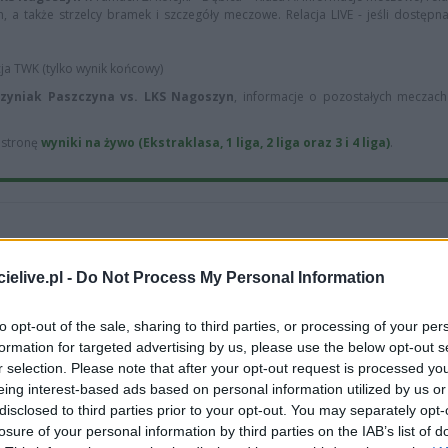
, a także strzelcy bramek i szczegóły meczowe. Relacja LIVE - jeśli dostępn
cja TWK (tylko wynik końcowy)
zyniak Paszczyna vs. LKS Nagoszyn
, informacje o pozostałych meczach 
ą stronę
wyniki na żywo (Ekstraklasa, 1 liga, 2 liga oraz 3 i 4 liga)
.
LKS Nagos
8
wygranych
(
elive.pl -
Do Not Process My Personal Information
2
remisy (13%)
LKS 
to opt-out of the sale, sharing to third parties, or processing of your per
formation for targeted advertising by us, please use the below opt-out s
r selection. Please note that after your opt-out request is processed y
eing interest-based ads based on personal information utilized by us or
disclosed to third parties prior to your opt-out. You may separately opt-
losure of your personal information by third parties on the IAB’s list of