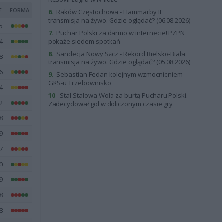
E
FORMA
6.
Raków Częstochowa - Hammarby IF
transmisja na żywo. Gdzie oglądać? (06.08.2026)
5
7.
Puchar Polski za darmo w internecie! PZPN
4
pokaże siedem spotkań
8.
Sandecja Nowy Sącz - Rekord Bielsko-Biała
8
transmisja na żywo. Gdzie oglądać? (05.08.2026)
6
9.
Sebastian Fedan kolejnym wzmocnieniem
GKS-u Trzebownisko
4
10.
Stal Stalowa Wola za burtą Pucharu Polski.
2
Zadecydował gol w doliczonym czasie gry
8
9
7
0
9
8
8