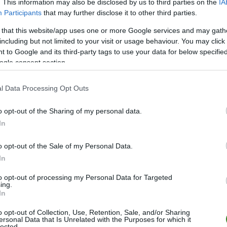
. This information may also be disclosed by us to third parties on the
IA
Participants
that may further disclose it to other third parties.
 that this website/app uses one or more Google services and may gath
including but not limited to your visit or usage behaviour. You may click 
 to Google and its third-party tags to use your data for below specifi
ogle consent section.
l Data Processing Opt Outs
ZOBACZ WIĘCEJ (12)
o opt-out of the Sharing of my personal data.
In
M
PKT
Z
R
P
GOL
26
68
22
2
2
90-2
o opt-out of the Sale of my Personal Data.
In
26
51
15
6
5
77-4
26
45
13
6
7
68-4
to opt-out of processing my Personal Data for Targeted
ing.
26
41
11
8
7
54-3
In
26
39
12
3
11
59-6
o opt-out of Collection, Use, Retention, Sale, and/or Sharing
ersonal Data that Is Unrelated with the Purposes for which it
26
37
12
1
13
66-6
lected.