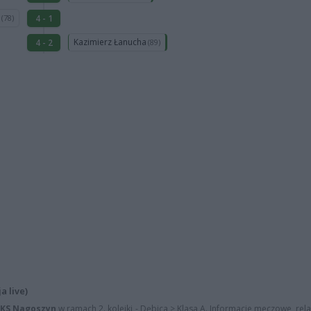
ł
4 - 1
(78)
Kazimierz Łanucha
4 - 2
(89)
a live)
LKS Nagoszyn
w ramach 2. kolejki - Dębica > Klasa A. Informacje meczowe, rel