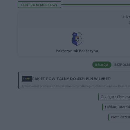
CENTRUM MECZOWE
2. k
Paszczyniak Paszczyna
RELACJA
BEZPOŚR
PAKIET POWITALNY DO 4321 PLN W LVBET!
Tylko dla osób pełnoletnich 18+. Reklamujemy tylko legalnych bukmacherów. Hazard st
Grzegorz Chmur
Fabian Tatarsk
Piotr Kozio