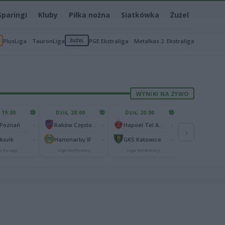
Sparingi
Kluby
Piłka nożna
Siatkówka
Żużel
PlusLiga
TauronLiga
ŻUŻEL
PGE Ekstraliga
Metalkas 2. Ekstraliga
WYNIKI NA ŻYWO
 19:00
Dziś, 20:00
Dziś, 20:00
-
-
-
 Poznań
Raków Częstochowa
Hapoel Tel Awiw
›
-
-
-
aksvik
Hammarby IF
GKS Katowice
a Europy
Liga Konferencji
Liga Konferencji