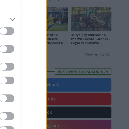
[ZDJĘCIA]
1
5
3
2
Ekstraklasa: Arka
35 tysięcy kibiców na
Gdynia - Bruk-Bet
meczu Lechia Gdańsk -
4
Termalica Nieciecza 2-
Legia Warszawa
3 [ZDJĘCIA]
[OPRAWA, ZDJĘCIA]
7
Więcej zdjęć
6
7
PDK LIVE W SOCIAL MEDIACH
Facebook
YouTube
E
FORMA
TikTok
8
4
Instagram