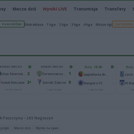
wsy
Mecze dziś
Wyniki LIVE
Transmisje
Transfery
PIŁKA NOŻNA
Ekstraklasa
1 liga
2 liga
3 liga
4 liga
Niższe ligi
SIATKÓWKA
KONIEC MECZU
KONIEC MECZU
Dziś, 18:00
Dziś,
2
1
Unia Skierniewice
Ferencvaros Budapeszt
-
Jagiellonia Białystok
Lech
2
0
*
Sokół Kleczew
Górnik Zabrze
-
Rangers FC
KI Kl
Puchar Polski
Liga Europy
Liga Europy
Lig
k Paszczyna – LKS Nagoszyn
tystyki
Mecze dziś
Wyniki na żywo