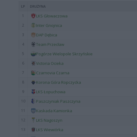
LP
DRUŻYNA
1
LKS Głowaczowa
2
Inter Gnojnica
3
DAP Dębica
4
Team Przecław
5
Pogórze Wielopole Skrzyńskie
6
Victoria Ocieka
7
Czarnovia Czarna
8
Korona Góra Ropczycka
9
LKS Łopuchowa
10
Paszczyniak Paszczyna
11
Kaskada Kamionka
12
LKS Nagoszyn
13
LKS Wiewiórka