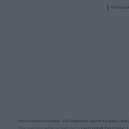
Piotr Kozio
Paszczyniak Paszczyna - LKS Nagoszyn (wynik na żywo, relacj
Tutaj znajdziesz wyniki na żywo meczu
Paszczyniak Paszczyna - 