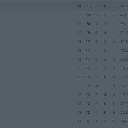
M
PKT
Z
R
P
GOL
13
29
9
2
2
40-1
13
24
7
3
3
38-2
13
19
5
4
4
32-2
13
17
5
2
6
31-3
13
17
4
5
4
19-2
13
17
5
2
6
26-3
13
15
4
3
6
30-3
13
15
5
0
8
25-2
13
13
4
1
8
21-2
13
13
3
4
6
19-4
13
12
4
0
9
22-3
13
12
4
0
9
20-2
13
4
1
1
11
18-5