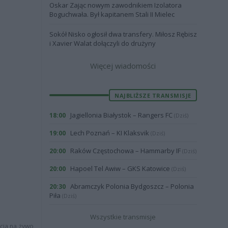
Oskar Zając nowym zawodnikiem Izolatora
Boguchwała. Był kapitanem Stali II Mielec
Sokół Nisko ogłosił dwa transfery. Miłosz Rębisz
i Xavier Walat dołączyli do drużyny
Więcej wiadomości
NAJBLIŻSZE TRANSMISJE
Jagiellonia Białystok – Rangers FC
18:00
(Dziś)
Lech Poznań – KI Klaksvik
19:00
(Dziś)
Raków Częstochowa – Hammarby IF
20:00
(Dziś)
Hapoel Tel Awiw – GKS Katowice
20:00
(Dziś)
Abramczyk Polonia Bydgoszcz – Polonia
20:30
Piła
(Dziś)
Wszystkie transmisje
acja na żywo