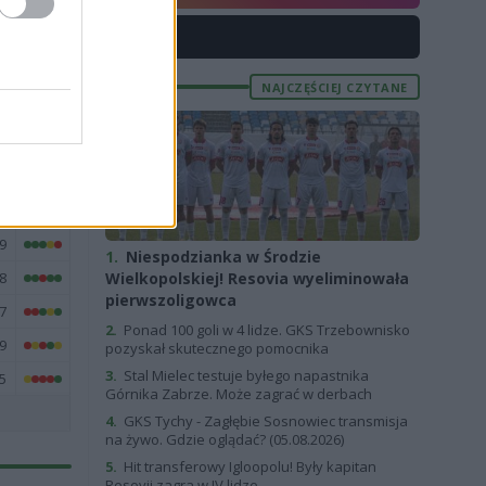
1
X
5
5
NAJCZĘŚCIEJ CZYTANE
5
1
4
3
9
1.
Niespodzianka w Środzie
8
Wielkopolskiej! Resovia wyeliminowała
pierwszoligowca
7
2.
Ponad 100 goli w 4 lidze. GKS Trzebownisko
9
pozyskał skutecznego pomocnika
3.
Stal Mielec testuje byłego napastnika
5
Górnika Zabrze. Może zagrać w derbach
4.
GKS Tychy - Zagłębie Sosnowiec transmisja
na żywo. Gdzie oglądać? (05.08.2026)
5.
Hit transferowy Igloopolu! Były kapitan
Resovii zagra w IV lidze