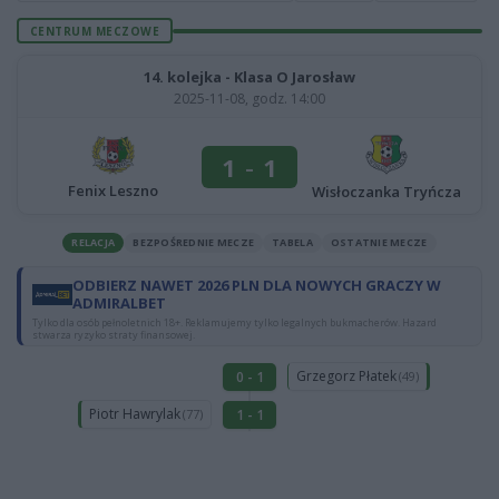
CENTRUM MECZOWE
14. kolejka - Klasa O Jarosław
2025-11-08, godz. 14:00
1
-
1
Fenix Leszno
Wisłoczanka Tryńcza
RELACJA
BEZPOŚREDNIE MECZE
TABELA
OSTATNIE MECZE
ODBIERZ NAWET 2026 PLN DLA NOWYCH GRACZY W
ADMIRALBET
Tylko dla osób pełnoletnich 18+. Reklamujemy tylko legalnych bukmacherów. Hazard
stwarza ryzyko straty finansowej.
Grzegorz Płatek
0 - 1
(49)
Piotr Hawrylak
1 - 1
(77)