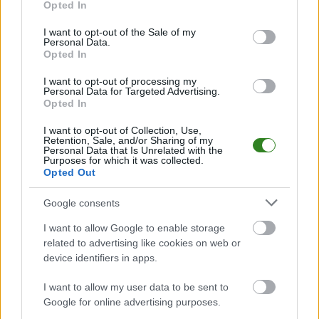
meczów, wynikach, transferach i newsach klubowych
.
Opted In
use your data for below specified purposes in below Google
PodkarpacieLive.pl to największa baza
meczów lokalnych drużyn
consent section.
I want to opt-out of the Sale of my
piłkarskich
w województwie. Sprawdź nasze relacje, śledź ulubioną ligę i
Personal Data.
bądź na bieżąco z wydarzeniami z boisk!
Opted In
Analiza przed meczem: Fenix Leszno vs Wisłoczanka Tryńcza
I want to opt-out of processing my
Personal Data for Targeted Advertising.
Mecz
Fenix Leszno - Wisłoczanka Tryńcza
odbędzie się w ramach 14.
Opted In
kolejki - Klasa O Jarosław. Spotkanie zostanie rozegrane w dniu 08
listopada 2025. Początek meczu o godz. 14:00.
I want to opt-out of Collection, Use,
Fenix Leszno
przystępuje do tego spotkania w roli gospodarza. Jak
Retention, Sale, and/or Sharing of my
drużyna radzi sobie w sezonie 2025/2026 rozgrywek Jarosław > Klasa
Personal Data that Is Unrelated with the
Purposes for which it was collected.
Okręgowa przed własną publicznością? Na tej stronie możecie zobaczyć
Opted Out
tabelę uwzględniającą tylko mecze u siebie. W tabeli biorącej pod uwagę
tylko mecze wyjazdowe możecie natomiast sprawdzić jak spisuje się klub
Wisłoczanka Tryńcza
.
Google consents
Jarosław > Klasa Okręgowa - sytuacja w tabeli
I want to allow Google to enable storage
related to advertising like cookies on web or
Przed meczami 14. kolejki - Klasa O Jarosław gospodarze (Fenix Leszno)
zajmują
15. miejsce
w tabeli. Goście (Wisłoczanka Tryńcza) plasują się na
device identifiers in apps.
16. miejscu.
I want to allow my user data to be sent to
Poniżej znajdziesz także ostatnie mecze obu drużyn oraz statystyki
bramkowe.
Google for online advertising purposes.