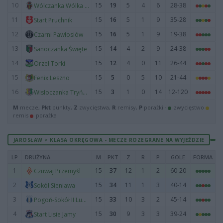
10
15
19
5
4
6
28-38
Wólczanka Wólka Pełkińska
11
15
16
5
1
9
35-28
Start Pruchnik
12
15
16
5
1
9
19-38
Czarni Pawłosiów
13
15
14
4
2
9
24-38
Sanoczanka Święte
14
15
12
4
0
11
26-44
Orzeł Torki
15
15
5
0
5
10
21-44
Fenix Leszno
16
15
3
1
0
14
12-120
Wisłoczanka Tryńcza
M
mecze,
Pkt
punkty,
Z
zwycięstwa,
R
remisy,
P
porażki ·
zwycięstwo
remis
porażka
JAROSŁAW > KLASA OKRĘGOWA - MECZE ROZEGRANE NA WYJEŹDZIE
LP
DRUŻYNA
M
PKT
Z
R
P
GOLE
FORMA
1
15
37
12
1
2
60-20
Czuwaj Przemyśl
2
15
34
11
1
3
40-14
Sokół Sieniawa
3
15
33
10
3
2
45-14
Pogoń-Sokół II Lubaczów
4
15
30
9
3
3
39-24
Start Lisie Jamy