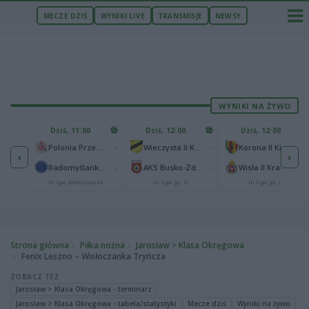
MECZE DZIŚ
WYNIKI LIVE
TRANSMISJE
NEWSY
WYNIKI NA ŻYWO
U
Dziś, 11:00
Dziś, 12:00
Dziś, 12:00
1
Polonia Warszawa
-
-
-
Polonia Przemyśl
Wieczysta II Kraków
Korona II Kielce
‹
›
1
ów
-
-
-
Radomyślanka Radomyśl Wielki
AKS Busko-Zdrój
Wisła II Kraków
IV liga podkarpacka
III liga, gr. IV
III liga, gr. IV
Strona główna
Piłka nożna
Jarosław > Klasa Okręgowa
Fenix Leszno – Wisłoczanka Tryńcza
ZOBACZ TEŻ
Jarosław > Klasa Okręgowa - terminarz
Jarosław > Klasa Okręgowa - tabela/statystyki
Mecze dziś
Wyniki na żywo