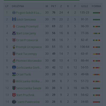
LP
DRUŻYNA
M
PKT
Z
R
P
GOLE
FORMA
1
30
76
24
4
2
135-23
Pogoń-Sokół II Lubaczów
2
30
71
23
2
5
91-31
Sokół Sieniawa
3
30
69
22
3
5
96-39
Czuwaj Przemyśl
4
30
56
16
8
6
77-36
Start Lisie Jamy
5
30
55
16
7
7
82-41
Orzeł Przeworsk
6
30
51
15
6
9
106-64
Promyk Urzejowice
7
30
49
14
7
9
63-41
Piast Tuczempy
8
30
43
13
4
13
66-44
Płomień Morawsko
9
30
42
12
6
12
56-55
Gorliczanka Gorliczyna
10
30
39
12
3
15
49-68
Orzeł Torki
11
30
31
8
7
15
57-73
Wólczanka Wólka Pełkińska
12
30
30
9
3
18
44-78
Sanoczanka Święte
13
30
29
9
2
19
56-62
Start Pruchnik
14
30
26
8
2
20
34-85
Czarni Pawłosiów