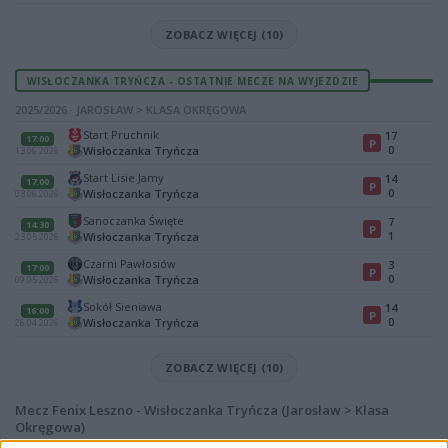
ZOBACZ WIĘCEJ (10)
WISŁOCZANKA TRYŃCZA - OSTATNIE MECZE NA WYJEZDZIE
2025/2026 · JAROSŁAW > KLASA OKRĘGOWA
Start Pruchnik
17
17:00
P
0
Wisłoczanka Tryńcza
13.06.2026
Start Lisie Jamy
14
17:00
P
0
Wisłoczanka Tryńcza
03.06.2026
Sanoczanka Święte
7
14:30
P
1
Wisłoczanka Tryńcza
23.05.2026
Czarni Pawłosiów
3
17:00
P
0
Wisłoczanka Tryńcza
09.05.2026
Sokół Sieniawa
14
16:00
P
0
Wisłoczanka Tryńcza
26.04.2026
ZOBACZ WIĘCEJ (10)
Mecz Fenix Leszno - Wisłoczanka Tryńcza (Jarosław > Klasa
Okręgowa)