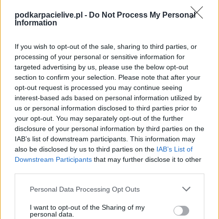
Spotkanie pomiędzy
Fenix Leszno i Wisłoczanka Tryńcza
rozegrane
zostanie w ramach Jarosław > Klasa Okręgowa (14. kolejki - Klasa O
podkarpacielive.pl -
Do Not Process My Personal
Jarosław).
Information
Na stronie
PodkarpacieLive.pl
znajdziesz
wynik meczu, strzelców
bramek, kartki, składy, statystyki i informacje o przebiegu
If you wish to opt-out of the sale, sharing to third parties, or
spotkania
. To kompletne źródło danych dla kibiców i pasjonatów
processing of your personal or sensitive information for
lokalnej piłki nożnej. Jeżeli aktualnie nie widzisz tutaj danych z pewnością
targeted advertising by us, please use the below opt-out
pracujemy nad tym żeby je uzupełnić.
section to confirm your selection. Please note that after your
Wynik meczu Fenix Leszno vs Wisłoczanka Tryńcza
opt-out request is processed you may continue seeing
Po zakończeniu spotkania automatycznie publikujemy
oficjalny wynik
interest-based ads based on personal information utilized by
spotkania
, a także dane meczowe, jeśli są dostępne.
us or personal information disclosed to third parties prior to
your opt-out. You may separately opt-out of the further
Pełny harmonogram rozgrywek dostępny jest tutaj:
Jarosław > Klasa
disclosure of your personal information by third parties on the
Okręgowa - terminarz
.
IAB’s list of downstream participants. This information may
Informacje o składach i strzelcach
also be disclosed by us to third parties on the
IAB’s List of
W miarę dostępności danych, publikujemy
składy wyjściowe,
Downstream Participants
that may further disclose it to other
rezerwowych, zmiany oraz listę strzelców bramek
. Informacje te
third parties.
aktualizujemy zależnie od poziomu ligi i dostępnych źródeł.
Please note that this website/app uses one or more Google
Personal Data Processing Opt Outs
Śledź mecze swojej drużyny
services and may gather and store information including but
Jeśli jesteś kibicem klubu Fenix Leszno lub Wisłoczanka Tryńcza - zaglądaj
not limited to your visit or usage behaviour. You may click to
I want to opt-out of the Sharing of my
tutaj częściej. Nasz serwis regularnie dostarcza informacje o
terminach
personal data.
grant or deny consent to Google and its third-party tags to