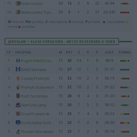
15
30
12
2
6
22
42-94
Fenix Leszno
16
30
5
1
2
27
23-243
Wisłoczanka Tryńcza
M
mecze,
Pkt
punkty,
Z
zwycięstwa,
R
remisy,
P
porażki ·
zwycięstwo
remis
porażka
JAROSŁAW > KLASA OKRĘGOWA - MECZE ROZEGRANE U SIEBIE
LP
DRUŻYNA
M
PKT
Z
R
P
GOLE
FORMA
1
15
43
14
1
0
90-9
Pogoń-Sokół II Lubaczów
2
15
37
12
1
2
51-17
Sokół Sieniawa
3
15
32
10
2
3
36-19
Czuwaj Przemyśl
4
15
32
10
2
3
51-22
Promyk Urzejowice
5
15
28
8
4
3
31-20
Piast Tuczempy
6
15
26
7
5
3
38-12
Start Lisie Jamy
7
15
25
7
4
4
36-23
Orzeł Przeworsk
8
15
23
7
2
6
26-30
Gorliczanka Gorliczyna
9
15
23
7
2
6
35-16
Płomień Morawsko