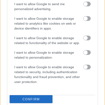
Fenix Leszno vs. Wisłoczanka Tryńcza - relacja, wynik na żywo,
I want to allow Google to send me
transmisja
personalized advertising.
Wynik meczu Fenix Leszno - Wisłoczanka Tryńcza znajdziesz na naszej
stronie zaraz po jego zakończeniu. Jeżeli szukasz informacji meczowych,
I want to allow Google to enable storage
zajrzyj tutaj:
Fenix Leszno vs. Wisłoczanka Tryńcza - wynik, składy,
related to analytics like cookies on web or
strzelcy
device identifiers in apps.
Jeżeli w internecie lub TV dostępna jest
transmisja na żywo z meczu
Fenix Leszno vs. Wisłoczanka Tryńcza
albo innych spotkań Jarosław
I want to allow Google to enable storage
> Klasa Okręgowa na pewno znajdziesz takie informacje na naszym
related to functionality of the website or app.
portalu. Możliwe jednak, że nigdzie nie pojawi się stream online z tego
pojedynku. Śledź portal podkarpacieLIVE.pl i bądź na bieżąco.
I want to allow Google to enable storage
related to personalization.
Asseco Resovia
Developres Rzeszów
ITA TOOLS Stal Mielec
I want to allow Google to enable storage
|
|
|
Cellfast Wilki Krosno
Texom Stal Rzeszów
Stal Mielec
related to security, including authentication
|
|
|
functionality and fraud prevention, and other
Motor Lublin
Stal Rzeszów
Stal Stalowa Wola
Wisła Kraków
|
|
|
|
user protection.
Resovia
Wieczysta Kraków
Sandecja Nowy Sącz
|
|
|
Siarka Tarnobrzeg
Wisłoka Dębica
4 liga podkarpacka
|
|
|
JKS Jarosław
Karpaty Krosno
|
CONFIRM
Mecze dziś
Wyniki LIVE
Transmisje
O nas
Kontakt
|
|
|
|
|