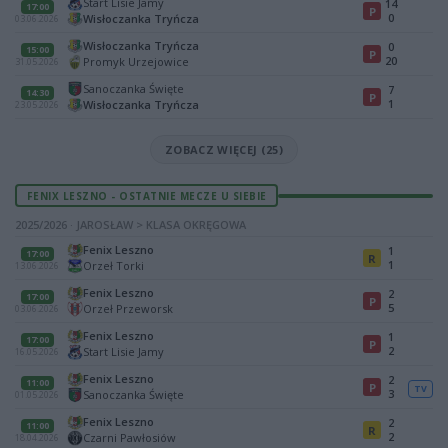
Start Lisie Jamy
14
17:00
P
0
Wisłoczanka Tryńcza
03.06.2026
Wisłoczanka Tryńcza
0
15:00
P
20
Promyk Urzejowice
31.05.2026
Sanoczanka Święte
7
14:30
P
1
Wisłoczanka Tryńcza
23.05.2026
ZOBACZ WIĘCEJ (25)
FENIX LESZNO - OSTATNIE MECZE U SIEBIE
2025/2026 · JAROSŁAW > KLASA OKRĘGOWA
Fenix Leszno
1
17:00
R
1
Orzeł Torki
13.06.2026
Fenix Leszno
2
17:00
P
5
Orzeł Przeworsk
03.06.2026
Fenix Leszno
1
17:00
P
2
Start Lisie Jamy
16.05.2026
Fenix Leszno
2
11:00
P
TV
3
Sanoczanka Święte
01.05.2026
Fenix Leszno
2
11:00
R
2
Czarni Pawłosiów
18.04.2026