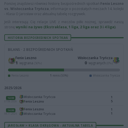
Poniżej znajdziesz również historę bezpośrednich spotkań
Fenix Leszno
vs. Wisłoczanka Tryńcza
, informacje o pozostałych meczach 14. kolejki
- Klasa O Jarosław oraz aktualną tabelę rozgrywek.
Jeśli interesują Cię relacje LIVE z meczów piłki nożnej, sprawdź naszą
stronę
wyniki na żywo (Ekstraklasa, 1 liga, 2 liga oraz 3 i 4 liga)
.
HISTORIA BEZPOŚREDNICH SPOTKAŃ
BILANS · 2 BEZPOŚREDNICH SPOTKAŃ
Fenix Leszno
Wisłoczanka Tryńcza
1
0
wygrana
wygranych
(50%)
(0%)
Fenix Leszno
1
remis (50%)
Wisłoczanka Tryńcza
2025/2026
Wisłoczanka Tryńcza
1
14:00
5
Fenix Leszno
07.06.2026
Fenix Leszno
1
14:00
1
Wisłoczanka Tryńcza
08.11.2025
JAROSŁAW > KLASA OKRĘGOWA - AKTUALNA TABELA