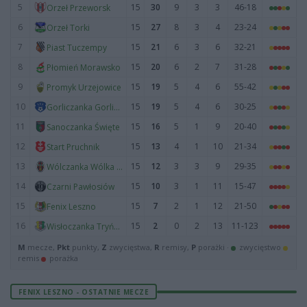
5
15
30
9
3
3
46-18
Orzeł Przeworsk
6
15
27
8
3
4
23-24
Orzeł Torki
7
15
21
6
3
6
32-21
Piast Tuczempy
8
15
20
6
2
7
31-28
Płomień Morawsko
9
15
19
5
4
6
55-42
Promyk Urzejowice
10
15
19
5
4
6
30-25
Gorliczanka Gorliczyna
11
15
16
5
1
9
20-40
Sanoczanka Święte
12
15
13
4
1
10
21-34
Start Pruchnik
13
15
12
3
3
9
29-35
Wólczanka Wólka Pełkińska
14
15
10
3
1
11
15-47
Czarni Pawłosiów
15
15
7
2
1
12
21-50
Fenix Leszno
16
15
2
0
2
13
11-123
Wisłoczanka Tryńcza
M
mecze,
Pkt
punkty,
Z
zwycięstwa,
R
remisy,
P
porażki ·
zwycięstwo
remis
porażka
FENIX LESZNO - OSTATNIE MECZE