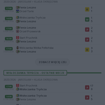
2025/2026 · JAROSŁAW > KLASA OKRĘGOWA
Fenix Leszno
1
17:00
R
1
Orzeł Torki
13.06.2026
Wisłoczanka Tryńcza
1
14:00
W
5
Fenix Leszno
07.06.2026
Fenix Leszno
2
17:00
P
5
Orzeł Przeworsk
03.06.2026
Start Pruchnik
2
16:00
P
1
Fenix Leszno
31.05.2026
Wólczanka Wólka Pełkińska
3
17:00
R
3
Fenix Leszno
23.05.2026
ZOBACZ WIĘCEJ (25)
WISŁOCZANKA TRYŃCZA - OSTATNIE MECZE
2025/2026 · JAROSŁAW > KLASA OKRĘGOWA
Start Pruchnik
17
17:00
P
0
Wisłoczanka Tryńcza
13.06.2026
Wisłoczanka Tryńcza
1
14:00
P
5
Fenix Leszno
07.06.2026