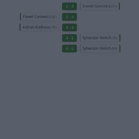
Daniel Gonciarz
2 - 4
(57)
Paweł Cielewicz
3 - 4
(62)
Adrian Kiełbasa
4 - 4
(70)
Sylwester Kielich
4 - 5
(78)
Sylwester Kielich
4 - 6
(84)