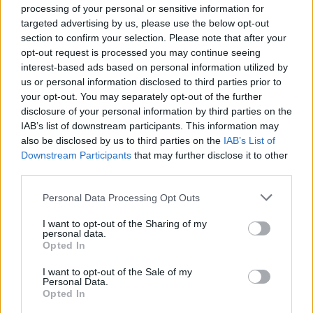
spotkania
. To kompletne źródło danych dla kibiców i pasjonatów
processing of your personal or sensitive information for
lokalnej piłki nożnej. Jeżeli aktualnie nie widzisz tutaj danych z pewnością
targeted advertising by us, please use the below opt-out
pracujemy nad tym żeby je uzupełnić.
section to confirm your selection. Please note that after your
Wynik meczu Fenix Leszno vs Promyk Urzejowice
opt-out request is processed you may continue seeing
Po zakończeniu spotkania automatycznie publikujemy
oficjalny wynik
interest-based ads based on personal information utilized by
spotkania
, a także dane meczowe, jeśli są dostępne.
us or personal information disclosed to third parties prior to
your opt-out. You may separately opt-out of the further
Pełny harmonogram rozgrywek dostępny jest tutaj:
Jarosław > Klasa
Okręgowa - terminarz
disclosure of your personal information by third parties on the
.
IAB’s list of downstream participants. This information may
Informacje o składach i strzelcach
also be disclosed by us to third parties on the
IAB’s List of
W miarę dostępności danych, publikujemy
składy wyjściowe,
Downstream Participants
that may further disclose it to other
rezerwowych, zmiany oraz listę strzelców bramek
. Informacje te
third parties.
aktualizujemy zależnie od poziomu ligi i dostępnych źródeł.
Please note that this website/app uses one or more Google
Personal Data Processing Opt Outs
Śledź mecze swojej drużyny
services and may gather and store information including but
Jeśli jesteś kibicem klubu Fenix Leszno lub Promyk Urzejowice - zaglądaj
not limited to your visit or usage behaviour. You may click to
I want to opt-out of the Sharing of my
tutaj częściej. Nasz serwis regularnie dostarcza informacje o
terminach
personal data.
grant or deny consent to Google and its third-party tags to
meczów, wynikach, transferach i newsach klubowych
.
Opted In
use your data for below specified purposes in below Google
PodkarpacieLive.pl to największa baza
meczów lokalnych drużyn
consent section.
I want to opt-out of the Sale of my
piłkarskich
w województwie. Sprawdź nasze relacje, śledź ulubioną ligę i
Personal Data.
bądź na bieżąco z wydarzeniami z boisk!
Opted In
Analiza przed meczem: Fenix Leszno vs Promyk Urzejowice