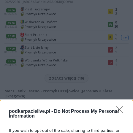
2025/2026 · JAROSŁAW > KLASA OKRĘGOWA
Piast Tuczempy
2
18:00
R
2
Promyk Urzejowice
07.06.2026
Wisłoczanka Tryńcza
0
15:00
W
20
Promyk Urzejowice
31.05.2026
Start Pruchnik
1
17:00
R
TV
1
Promyk Urzejowice
17.05.2026
Start Lisie Jamy
2
17:00
P
1
Promyk Urzejowice
01.05.2026
Wólczanka Wólka Pełkińska
4
12:00
P
1
Promyk Urzejowice
25.04.2026
ZOBACZ WIĘCEJ (10)
Mecz Fenix Leszno - Promyk Urzejowice (Jarosław > Klasa
Okręgowa)
Spotkanie pomiędzy
Fenix Leszno i Promyk Urzejowice
rozegrane
zostanie w ramach Jarosław > Klasa Okręgowa (9. kolejki - Klasa O
podkarpacielive.pl -
Do Not Process My Personal
Jarosław).
Information
Na stronie
PodkarpacieLive.pl
znajdziesz
wynik meczu, strzelców
bramek, kartki, składy, statystyki i informacje o przebiegu
If you wish to opt-out of the sale, sharing to third parties, or