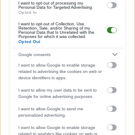
I want to opt-out of processing my
Mecz
Fenix Leszno - Promyk Urzejowice
Personal Data for Targeted Advertising.
odbędzie się w ramach 9.
Opted In
kolejki - Klasa O Jarosław. Spotkanie zostanie rozegrane w dniu 04
października 2025. Początek meczu o godz. 15:00.
I want to opt-out of Collection, Use,
Fenix Leszno
przystępuje do tego spotkania w roli gospodarza. Jak
Retention, Sale, and/or Sharing of my
drużyna radzi sobie w sezonie 2025/2026 rozgrywek Jarosław > Klasa
Personal Data that Is Unrelated with the
Purposes for which it was collected.
Okręgowa przed własną publicznością? Na tej stronie możecie zobaczyć
Opted Out
tabelę uwzględniającą tylko mecze u siebie. W tabeli biorącej pod uwagę
tylko mecze wyjazdowe możecie natomiast sprawdzić jak spisuje się klub
Promyk Urzejowice
.
Google consents
Jarosław > Klasa Okręgowa - sytuacja w tabeli
I want to allow Google to enable storage
Przed meczami 9. kolejki - Klasa O Jarosław gospodarze (Fenix Leszno)
related to advertising like cookies on web or
zajmują
15. miejsce
w tabeli. Goście (Promyk Urzejowice) plasują się na
device identifiers in apps.
9. miejscu.
I want to allow my user data to be sent to
Poniżej znajdziesz także ostatnie mecze obu drużyn oraz statystyki
bramkowe.
Google for online advertising purposes.
Fenix Leszno vs. Promyk Urzejowice - relacja, wynik na żywo,
I want to allow Google to send me
transmisja
personalized advertising.
Wynik meczu Fenix Leszno - Promyk Urzejowice znajdziesz na naszej
stronie zaraz po jego zakończeniu. Jeżeli szukasz informacji meczowych,
I want to allow Google to enable storage
zajrzyj tutaj:
Fenix Leszno vs. Promyk Urzejowice - wynik, składy,
related to analytics like cookies on web or