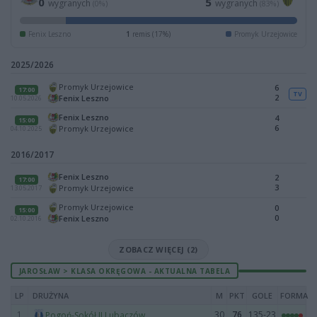
0
5
wygranych
wygranych
(0%)
(83%)
Fenix Leszno
1
remis (17%)
Promyk Urzejowice
2025/2026
Promyk Urzejowice
6
17:00
TV
2
Fenix Leszno
10.05.2026
Fenix Leszno
4
15:00
6
Promyk Urzejowice
04.10.2025
2016/2017
Fenix Leszno
2
17:00
3
Promyk Urzejowice
13.05.2017
Promyk Urzejowice
0
15:00
0
Fenix Leszno
02.10.2016
ZOBACZ WIĘCEJ (2)
JAROSŁAW > KLASA OKRĘGOWA - AKTUALNA TABELA
LP
DRUŻYNA
M
PKT
GOLE
FORMA
1
30
76
135-23
Pogoń-Sokół II Lubaczów