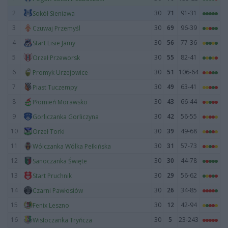
2
30
71
91-31
Sokół Sieniawa
3
30
69
96-39
Czuwaj Przemyśl
4
30
56
77-36
Start Lisie Jamy
5
30
55
82-41
Orzeł Przeworsk
6
30
51
106-64
Promyk Urzejowice
7
30
49
63-41
Piast Tuczempy
8
30
43
66-44
Płomień Morawsko
9
30
42
56-55
Gorliczanka Gorliczyna
10
30
39
49-68
Orzeł Torki
11
30
31
57-73
Wólczanka Wólka Pełkińska
12
30
30
44-78
Sanoczanka Święte
13
30
29
56-62
Start Pruchnik
14
30
26
34-85
Czarni Pawłosiów
15
30
12
42-94
Fenix Leszno
16
30
5
23-243
Wisłoczanka Tryńcza