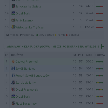
13
15
14
24-38
Sanoczanka Święte
14
15
12
26-44
Orzeł Torki
15
15
5
21-44
Fenix Leszno
16
15
3
12-120
Wisłoczanka Tryńcza
M
mecze,
Pkt
punkty ·
zwycięstwo
remis
porażka
JAROSŁAW > KLASA OKRĘGOWA - MECZE ROZEGRANE NA WYJEŹDZIE
LP
DRUŻYNA
M
PKT
GOLE
FORMA
1
15
37
60-20
Czuwaj Przemyśl
2
15
34
40-14
Sokół Sieniawa
3
15
33
45-14
Pogoń-Sokół II Lubaczów
4
15
30
39-24
Start Lisie Jamy
5
15
30
46-18
Orzeł Przeworsk
6
15
27
23-24
Orzeł Torki
7
15
21
32-21
Piast Tuczempy