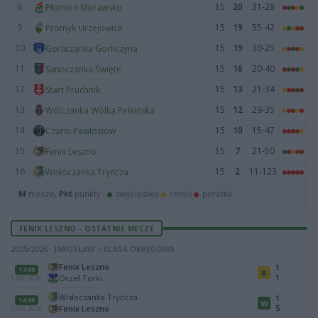
8
15
20
31-28
Płomień Morawsko
9
15
19
55-42
Promyk Urzejowice
10
15
19
30-25
Gorliczanka Gorliczyna
11
15
16
20-40
Sanoczanka Święte
12
15
13
21-34
Start Pruchnik
13
15
12
29-35
Wólczanka Wólka Pełkińska
14
15
10
15-47
Czarni Pawłosiów
15
15
7
21-50
Fenix Leszno
16
15
2
11-123
Wisłoczanka Tryńcza
M
mecze,
Pkt
punkty ·
zwycięstwo
remis
porażka
FENIX LESZNO - OSTATNIE MECZE
2025/2026 · JAROSŁAW > KLASA OKRĘGOWA
Fenix Leszno
1
17:00
R
1
Orzeł Torki
13.06.2026
Wisłoczanka Tryńcza
1
14:00
W
5
Fenix Leszno
07.06.2026