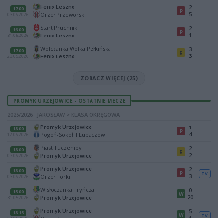
Fenix Leszno
2
17:00
P
5
Orzeł Przeworsk
03.06.2026
Start Pruchnik
2
16:00
P
1
Fenix Leszno
31.05.2026
Wólczanka Wólka Pełkińska
3
17:00
R
3
Fenix Leszno
23.05.2026
ZOBACZ WIĘCEJ (25)
PROMYK URZEJOWICE - OSTATNIE MECZE
2025/2026 · JAROSŁAW > KLASA OKRĘGOWA
Promyk Urzejowice
1
18:00
P
4
Pogoń-Sokół II Lubaczów
12.06.2026
Piast Tuczempy
2
18:00
R
2
Promyk Urzejowice
07.06.2026
Promyk Urzejowice
2
18:00
P
TV
3
Orzeł Torki
03.06.2026
Wisłoczanka Tryńcza
0
15:00
W
20
Promyk Urzejowice
31.05.2026
Promyk Urzejowice
5
18:15
W
TV
1