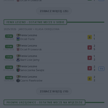
Orzeł Przeworsk
24.05.2026
ZOBACZ WIĘCEJ (25)
FENIX LESZNO - OSTATNIE MECZE U SIEBIE
2025/2026 · JAROSŁAW > KLASA OKRĘGOWA
Fenix Leszno
1
17:00
R
1
Orzeł Torki
13.06.2026
Fenix Leszno
2
17:00
P
5
Orzeł Przeworsk
03.06.2026
Fenix Leszno
1
17:00
P
2
Start Lisie Jamy
16.05.2026
Fenix Leszno
2
11:00
P
TV
3
Sanoczanka Święte
01.05.2026
Fenix Leszno
2
11:00
R
2
Czarni Pawłosiów
18.04.2026
ZOBACZ WIĘCEJ (10)
PROMYK URZEJOWICE - OSTATNIE MECZE NA WYJEZDZIE