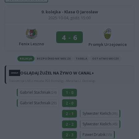
9. kolejka - Klasa O Jarosław
2025-10-04, godz. 15:00
4
-
6
Fenix Leszno
Promyk Urzejowice
RELACJA
BEZPOŚREDNIE MECZE
TABELA
OSTATNIE MECZE
OGLĄDAJ ŻUŻEL NA ŻYWO W CANAL+
Transmisje LIVE z meczów PGE Ekstraligi i Metalkas 2. Ekstraligi
Gabriel Stachniak
1 - 0
(24)
Gabriel Stachniak
2 - 0
(29)
Sylwester Kielich
2 - 1
(39)
Sylwester Kielich
2 - 2
(45)
Paweł Drabik
2 - 3
(55)