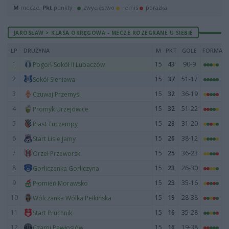
M
mecze,
Pkt
punkty ·
zwycięstwo
remis
porażka
JAROSŁAW > KLASA OKRĘGOWA - MECZE ROZEGRANE U SIEBIE
LP
DRUŻYNA
M
PKT
GOLE
FORMA
1
15
43
90-9
Pogoń-Sokół II Lubaczów
2
15
37
51-17
Sokół Sieniawa
3
15
32
36-19
Czuwaj Przemyśl
4
15
32
51-22
Promyk Urzejowice
5
15
28
31-20
Piast Tuczempy
6
15
26
38-12
Start Lisie Jamy
7
15
25
36-23
Orzeł Przeworsk
8
15
23
26-30
Gorliczanka Gorliczyna
9
15
23
35-16
Płomień Morawsko
10
15
19
28-38
Wólczanka Wólka Pełkińska
11
15
16
35-28
Start Pruchnik
12
15
16
19-38
Czarni Pawłosiów