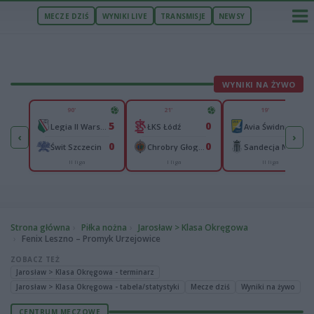
MECZE DZIŚ
WYNIKI LIVE
TRANSMISJE
NEWSY
WYNIKI NA ŻYWO
U
90'
21'
19'
37
5
0
0
nters PSŻ Poznań
Legia II Warszawa
ŁKS Łódź
Avia Świdnik
‹
›
53
0
0
0
Cellfast Wilki Krosno
Świt Szczecin
Chrobry Głogów
Sandecja Nowy Sącz
II liga
I liga
II liga
aliga
Strona główna
Piłka nożna
Jarosław > Klasa Okręgowa
Fenix Leszno – Promyk Urzejowice
ZOBACZ TEŻ
Jarosław > Klasa Okręgowa - terminarz
Jarosław > Klasa Okręgowa - tabela/statystyki
Mecze dziś
Wyniki na żywo
CENTRUM MECZOWE