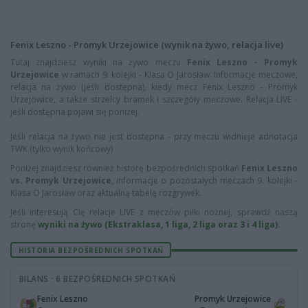
Fenix Leszno - Promyk Urzejowice (wynik na żywo, relacja live)
Tutaj znajdziesz wyniki na żywo meczu
Fenix Leszno - Promyk
Urzejowice
w ramach 9. kolejki - Klasa O Jarosław. Informacje meczowe,
relacja na żywo (jeśli dostępna), kiedy mecz Fenix Leszno - Promyk
Urzejowice, a także strzelcy bramek i szczegóły meczowe. Relacja LIVE -
jeśli dostępna pojawi się poniżej.
Jeśli relacja na żywo nie jest dostępna - przy meczu widnieje adnotacja
TWK (tylko wynik końcowy)
Poniżej znajdziesz również historę bezpośrednich spotkań
Fenix Leszno
vs. Promyk Urzejowice
, informacje o pozostałych meczach 9. kolejki -
Klasa O Jarosław oraz aktualną tabelę rozgrywek.
Jeśli interesują Cię relacje LIVE z meczów piłki nożnej, sprawdź naszą
stronę
wyniki na żywo (Ekstraklasa, 1 liga, 2 liga oraz 3 i 4 liga)
.
HISTORIA BEZPOŚREDNICH SPOTKAŃ
BILANS · 6 BEZPOŚREDNICH SPOTKAŃ
Fenix Leszno
Promyk Urzejowice