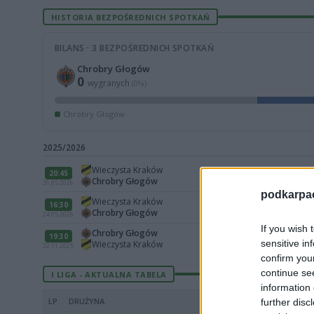
HISTORIA BEZPOŚREDNICH SPOTKAŃ
BILANS · 3 BEZPOŚREDNICH SPOTKAŃ
Chrobry Głogów
0
wygranych
(0%)
Chrobry Głogów
2025/2026
Wieczysta Kraków
20:45
Chrobry Głogów
31.05.2026
podkarpaci
Wieczysta Kraków
16:30
Chrobry Głogów
24.05.2026
If you wish 
Chrobry Głogów
19:30
sensitive in
Wieczysta Kraków
22.11.2025
confirm you
continue se
I LIGA - AKTUALNA TABELA
information 
LP
DRUŻYNA
further disc