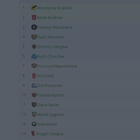
1
Wieczysta Kraków
2
Wisła Kraków
3
Polonia Warszawa
4
Śląsk Wrocław
5
Chrobry Głogów
6
Ruch Chorzów
7
Puszcza Niepołomice
8
ŁKS Łódź
9
Stal Rzeszów
10
Polonia Bytom
11
Odra Opole
12
Miedź Legnica
13
Stal Mielec
14
Pogoń Siedlce