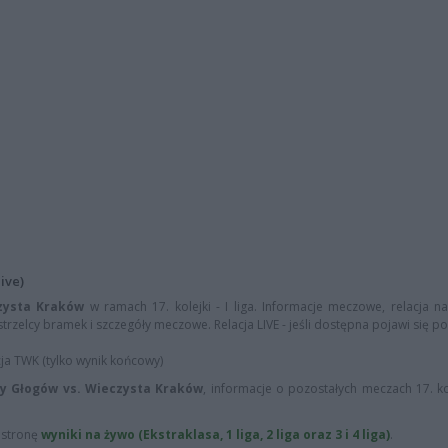
ive)
zysta Kraków
w ramach 17. kolejki - I liga. Informacje meczowe, relacja na
rzelcy bramek i szczegóły meczowe. Relacja LIVE - jeśli dostępna pojawi się po
cja TWK (tylko wynik końcowy)
y Głogów vs. Wieczysta Kraków
, informacje o pozostałych meczach 17. kole
ą stronę
wyniki na żywo (Ekstraklasa, 1 liga, 2 liga oraz 3 i 4 liga)
.