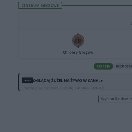
CENTRUM MECZOWE
Chrobry Głogów
RELACJA
BEZPOŚR
OGLĄDAJ ŻUŻEL NA ŻYWO W CANAL+
Transmisje LIVE z meczów PGE Ekstraligi i Metalkas 2. Ekstraligi
Szymon Bartlewic