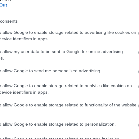
Out
34
28
7
7
20
40-6
34
27
5
12
17
39-6
consents
34
23
5
8
21
40-7
o allow Google to enable storage related to advertising like cookies on
wo
remis
porażka
evice identifiers in apps.
o allow my user data to be sent to Google for online advertising
s.
M
PKT
Z
R
P
GOL
to allow Google to send me personalized advertising.
17
40
12
4
1
42-1
17
36
10
6
1
33-1
o allow Google to enable storage related to analytics like cookies on
evice identifiers in apps.
17
34
10
4
3
31-1
17
33
9
6
2
32-1
o allow Google to enable storage related to functionality of the website
17
31
9
4
4
30-2
17
30
9
3
5
29-1
o allow Google to enable storage related to personalization.
17
28
7
7
3
32-2
o allow Google to enable storage related to security, including