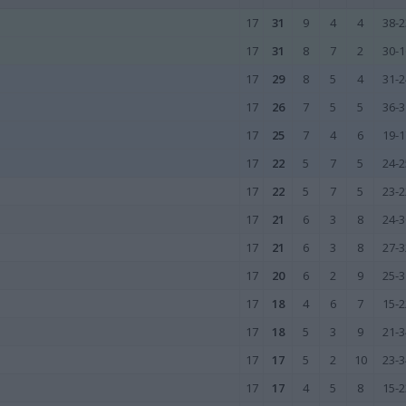
17
31
9
4
4
38-2
17
31
8
7
2
30-1
17
29
8
5
4
31-2
17
26
7
5
5
36-3
17
25
7
4
6
19-1
17
22
5
7
5
24-2
17
22
5
7
5
23-2
17
21
6
3
8
24-3
17
21
6
3
8
27-3
17
20
6
2
9
25-3
17
18
4
6
7
15-2
17
18
5
3
9
21-3
17
17
5
2
10
23-3
17
17
4
5
8
15-2