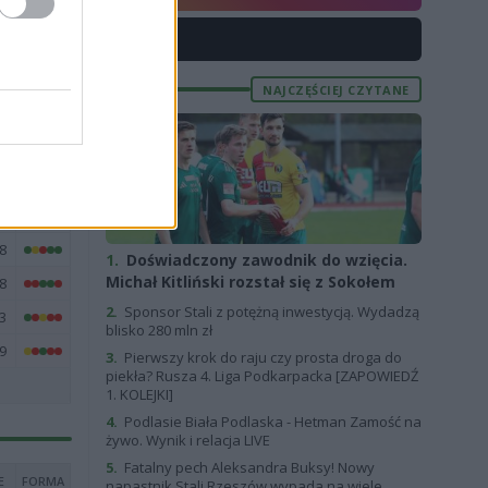
8
X
9
8
NAJCZĘŚCIEJ CZYTANE
4
5
8
0
8
1.
Doświadczony zawodnik do wzięcia.
Michał Kitliński rozstał się z Sokołem
8
2.
Sponsor Stali z potężną inwestycją. Wydadzą
3
blisko 280 mln zł
9
3.
Pierwszy krok do raju czy prosta droga do
piekła? Rusza 4. Liga Podkarpacka [ZAPOWIEDŹ
1. KOLEJKI]
4.
Podlasie Biała Podlaska - Hetman Zamość na
żywo. Wynik i relacja LIVE
5.
Fatalny pech Aleksandra Buksy! Nowy
E
FORMA
napastnik Stali Rzeszów wypada na wiele