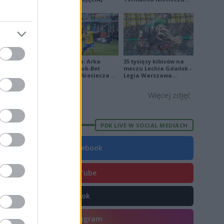
[ZDJĘCIA]
8
2
4
Ekstraklasa: Arka
35 tysięcy kibiców na
Gdynia - Bruk-Bet
meczu Lechia Gdańsk -
Termalica Nieciecza 2-
Legia Warszawa
3 [ZDJĘCIA]
[OPRAWA, ZDJĘCIA]
Więcej zdjęć
E
FORMA
6
PDK LIVE W SOCIAL MEDIACH
6
Facebook
9
8
YouTube
1
TikTok
9
4
Instagram