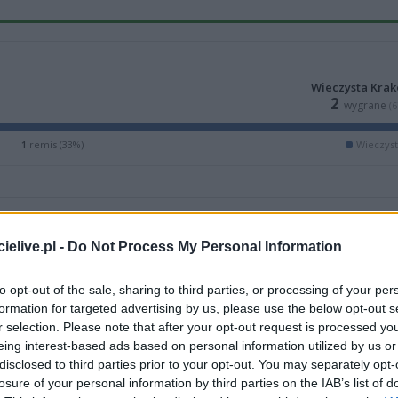
Wieczysta Kra
2
wygrane
(
1
remis (33%)
Wieczys
elive.pl -
Do Not Process My Personal Information
to opt-out of the sale, sharing to third parties, or processing of your per
formation for targeted advertising by us, please use the below opt-out s
r selection. Please note that after your opt-out request is processed y
eing interest-based ads based on personal information utilized by us or
disclosed to third parties prior to your opt-out. You may separately opt-
M
PKT
Z
R
P
GOL
losure of your personal information by third parties on the IAB’s list of