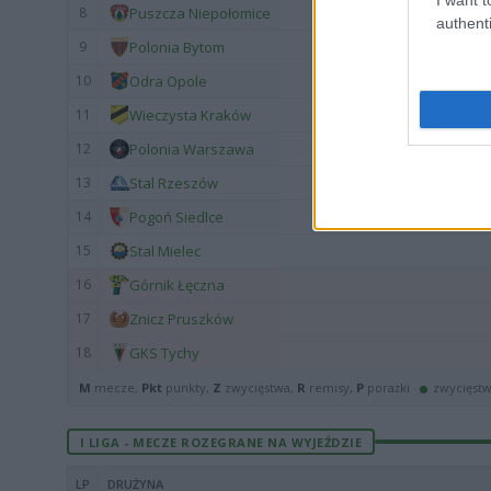
8
Puszcza Niepołomice
authenti
9
Polonia Bytom
10
Odra Opole
11
Wieczysta Kraków
12
Polonia Warszawa
13
Stal Rzeszów
14
Pogoń Siedlce
15
Stal Mielec
16
Górnik Łęczna
17
Znicz Pruszków
18
GKS Tychy
M
mecze,
Pkt
punkty,
Z
zwycięstwa,
R
remisy,
P
porażki ·
zwycięst
I LIGA - MECZE ROZEGRANE NA WYJEŹDZIE
LP
DRUŻYNA