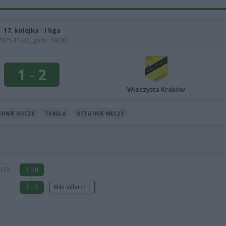
17. kolejka - I liga
2025-11-22, godz. 19:30
1
-
2
Wieczysta Kraków
EDNIE MECZE
TABELA
OSTATNIE MECZE
z
1 - 0
(17)
Miki Villar
1 - 1
(34)