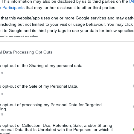
. This information may also be disclosed by us to third parties on the
IA
34
71
20
11
3
72-3
Participants
that may further disclose it to other third parties.
34
62
17
11
6
69-4
 that this website/app uses one or more Google services and may gath
34
57
16
9
9
70-4
including but not limited to your visit or usage behaviour. You may click 
 to Google and its third-party tags to use your data for below specifi
34
55
16
7
11
48-3
ogle consent section.
34
54
15
9
10
56-4
34
53
15
8
11
52-4
l Data Processing Opt Outs
34
53
14
11
9
54-4
o opt-out of the Sharing of my personal data.
34
52
15
7
12
52-5
In
34
49
12
13
9
45-4
o opt-out of the Sale of my Personal Data.
34
47
13
8
13
56-5
In
34
45
11
12
11
51-5
to opt-out of processing my Personal Data for Targeted
34
44
11
11
12
34-4
ing.
In
34
43
12
7
15
49-6
34
36
9
9
16
33-4
o opt-out of Collection, Use, Retention, Sale, and/or Sharing
ersonal Data that Is Unrelated with the Purposes for which it
34
36
10
6
18
51-6
lected.