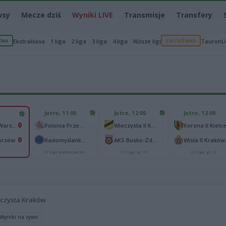
wsy
Mecze dziś
Wyniki LIVE
Transmisje
Transfery
ŻNA
Ekstraklasa
1 liga
2 liga
3 liga
4 liga
Niższe ligi
SIATKÓWKA
TauronL
Jutro, 11:00
Jutro, 12:00
Jutro, 12:00
0
-
-
Polonia Warszawa
Polonia Przemyśl
Wieczysta II Kraków
Korona II Kielc
0
-
-
orzów
Radomyślanka Radomyśl Wielki
AKS Busko-Zdrój
Wisła II Kraków
a
IV liga podkarpacka
III liga, gr. IV
III liga, gr. IV
czysta Kraków
Wyniki na żywo