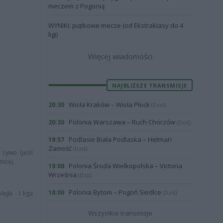
meczem z Pogonią
WYNIKI: piątkowe mecze (od Ekstraklasy do 4
ligi)
Więcej wiadomości
NAJBLIŻSZE TRANSMISJE
Wisła Kraków – Wisła Płock
20:30
(Dziś)
Polonia Warszawa – Ruch Chorzów
20:30
(Dziś)
Podlasie Biała Podlaska – Hetman
19:57
Zamość
(Dziś)
 żywo (jeśli
niżej.
Polonia Środa Wielkopolska – Victoria
19:00
Września
(Dziś)
Polonia Bytom – Pogoń Siedlce
18:00
(Dziś)
jki - I liga
Wszystkie transmisje