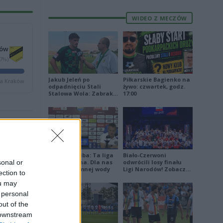
WIDEO Z MECZÓW
ków
67%)
Jakub Jeleń po
Piłkarskie Bagienko na
ta Kraków
odpadnięciu Stali
żywo: czwartek, godz.
Stalowa Wola: Zabrakło
17:00
doświadczenia
2
TV
1
1
TV
1
Damian Skiba: Ta liga
Biało-Czerwoni
sonal or
jest brutalna. Dla nas
odwrócili losy finału
1
to kubeł zimnej wody
Ligi Narodów! Zobacz
ection to
2
skrót
ou may
 personal
out of the
E
FORMA
 downstream