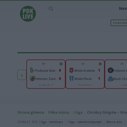
Ne
PIŁKA NO
IEC MECZU
50'
34'
35'
2
0
1
lonia Bytom
Podlasie Biała Podlaska
Wisła Kraków
‹
2
0
1
goń Siedlce
Hetman Zamość
Wisła Płock
Ruch Ch
III liga, gr. IV
Ekstraklasa
I lig
I liga
Strona główna
Piłka nożna
I liga
Chrobry Głogów – Wie
ZOBACZ TEŻ
I liga - terminarz
I liga - tabela/statystyki
Mecze dziś