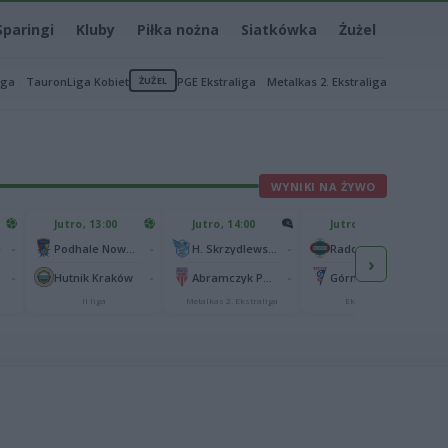
Sparingi
Kluby
Piłka nożna
Siatkówka
Żużel
iga
TauronLiga Kobiet
ŻUŻEL
PGE Ekstraliga
Metalkas 2. Ekstraliga
WYNIKI NA ŻYWO
Jutro, 13:00
Jutro, 14:00
Jutro, 14:45
-
-
-
-
e
Podhale Nowy Targ
H. Skrzydlewska Orzeł Łódź
Radomiak Radom
›
-
-
-
-
Hutnik Kraków
Abramczyk Polonia Bydgoszcz
Górnik Zabrze
II liga
Metalkas 2. Ekstraliga
Ekstraklasa