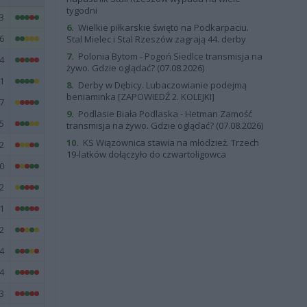
tygodni
3
6.
Wielkie piłkarskie święto na Podkarpaciu.
6
Stal Mielec i Stal Rzeszów zagrają 44. derby
7.
Polonia Bytom - Pogoń Siedlce transmisja na
4
żywo. Gdzie oglądać? (07.08.2026)
1
8.
Derby w Dębicy. Lubaczowianie podejmą
beniaminka [ZAPOWIEDŹ 2. KOLEJKI]
7
9.
Podlasie Biała Podlaska - Hetman Zamość
5
transmisja na żywo. Gdzie oglądać? (07.08.2026)
10.
KS Wiązownica stawia na młodzież. Trzech
2
19-latków dołączyło do czwartoligowca
0
2
1
2
4
4
3