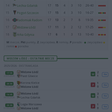
14
17
15
4
3
10
26-40
Lechia Gdańsk
15
17
15
4
3
10
16-27
Pogoń Szczecin
16
17
13
2
7
8
19-35
Radomiak Radom
17
17
11
3
2
12
17-25
Widzew Łódź
18
17
6
1
3
13
10-40
Arka Gdynia
M
mecze,
Pkt
punkty,
Z
zwycięstwa,
R
remisy,
P
porażki ·
zwycięstwo
remis
porażka
WIDZEW ŁÓDŹ - OSTATNIE MECZE
2025/2026 · EKSTRAKLASA
Widzew Łódź
2
17:30
W
TV
1
Piast Gliwice
23.05.2026
Korona Kielce
1
20:30
P
TV
0
Widzew Łódź
15.05.2026
Widzew Łódź
3
14:45
W
TV
1
Lechia Gdańsk
09.05.2026
Legia Warszawa
1
20:30
P
TV
0
Widzew Łódź
01.05.2026