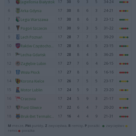
5
17
30
9
3
5
34-24
Jagiellonia Białystok
6
17
30
8
6
3
24-21
Arka Gdynia
7
17
30
8
6
3
23-12
Legia Warszawa
8
17
30
9
3
5
31-22
Pogoń Szczecin
9
17
28
7
7
3
39-29
Lech Poznań
10
17
28
8
4
5
23-15
Raków Częstochowa
11
17
28
8
4
5
36-25
Lechia Gdańsk
12
17
27
7
6
4
26-15
Zagłębie Lubin
13
17
27
8
3
6
16-16
Wisła Płock
14
17
26
7
5
5
23-17
Korona Kielce
15
17
24
5
9
3
23-20
Motor Lublin
16
17
24
5
9
3
21-17
Cracovia
17
17
22
6
4
7
20-20
Piast Gliwice
18
17
16
4
4
9
21-31
Bruk-Bet Termalica Nieciecza
M
mecze,
Pkt
punkty,
Z
zwycięstwa,
R
remisy,
P
porażki ·
zwycięstwo
remis
porażka