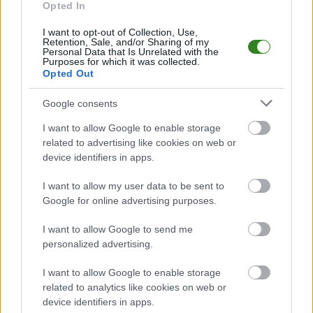
Opted In
Mecz
Widzew Łódź - Górnik Zabrze
odbędzie się w ramach 26. kolejki -
Ekstraklasa. Spotkanie zostanie rozegrane w dniu 22 marca 2026.
Początek meczu o godz. 17:30.
I want to opt-out of Collection, Use,
Retention, Sale, and/or Sharing of my
Widzew Łódź
przystępuje do tego spotkania w roli gospodarza. Jak
Personal Data that Is Unrelated with the
Purposes for which it was collected.
drużyna radzi sobie w sezonie 2025/2026 rozgrywek Ekstraklasa przed
Opted Out
własną publicznością? Na tej stronie możecie zobaczyć tabelę
uwzględniającą tylko mecze u siebie. W tabeli biorącej pod uwagę tylko
mecze wyjazdowe możecie natomiast sprawdzić jak spisuje się klub
Google consents
Górnik Zabrze
.
I want to allow Google to enable storage
Ekstraklasa - sytuacja w tabeli
related to advertising like cookies on web or
Przed meczami 26. kolejki - Ekstraklasa gospodarze (Widzew Łódź)
device identifiers in apps.
zajmują
17. miejsce
w tabeli. Goście (Górnik Zabrze) plasują się na
4.
miejscu.
I want to allow my user data to be sent to
Poniżej znajdziesz także ostatnie mecze obu drużyn oraz statystyki
Google for online advertising purposes.
bramkowe.
I want to allow Google to send me
Widzew Łódź vs. Górnik Zabrze - relacja, wynik na żywo,
personalized advertising.
transmisja
Wynik meczu Widzew Łódź - Górnik Zabrze znajdziesz na naszej stronie
I want to allow Google to enable storage
zaraz po jego zakończeniu. Jeżeli szukasz informacji meczowych, zajrzyj
related to analytics like cookies on web or
tutaj:
Widzew Łódź vs. Górnik Zabrze - wynik, składy, strzelcy
device identifiers in apps.
Jeżeli w internecie lub TV dostępna jest
transmisja na żywo z meczu