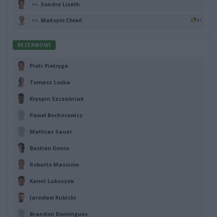
Sondre Liseth
NA
Maksym Chłań
81
NA
REZERWOWI
Piotr Pietryga
Tomasz Loska
Kryspin Szczęśniak
Paweł Bochniewicz
Mathias Sauer
Bastien Donio
Roberto Massimo
Kamil Lukoszek
Jarosław Kubicki
Brandon Domingues