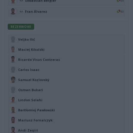
Sebastian Bergier
64
NA
Fran Álvarez
83
NA
REZERWOWI
Veljko Ilić
Maciej Kikolski
Ricardo Visus Contreras
Carlos Isaac
Samuel Kozlovský
Osman Bukari
Lindon Selahi
Bartłomiej Pawłowski
Mariusz Fornalczyk
Andi Zeqiri