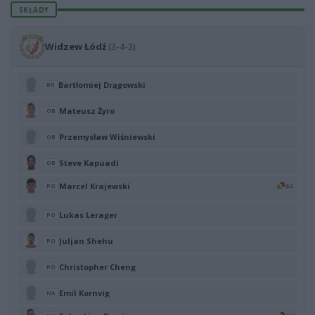
SKŁADY
Widzew Łódź
(3-4-3)
Bartłomiej Drągowski
BR
Mateusz Żyro
OB
Przemysław Wiśniewski
OB
Steve Kapuadi
OB
Marcel Krajewski
64
PO
Lukas Lerager
PO
Juljan Shehu
PO
Christopher Cheng
PO
Emil Kornvig
NA