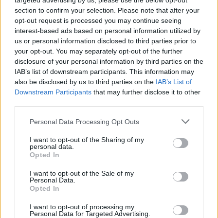
targeted advertising by us, please use the below opt-out
lokalnej piłki nożnej. Jeżeli aktualnie nie widzisz tutaj danych z pewnością
pracujemy nad tym żeby je uzupełnić.
section to confirm your selection. Please note that after your
opt-out request is processed you may continue seeing
Wynik meczu Widzew Łódź vs Górnik Zabrze
interest-based ads based on personal information utilized by
Po zakończeniu spotkania automatycznie publikujemy
oficjalny wynik
us or personal information disclosed to third parties prior to
spotkania
, a także dane meczowe, jeśli są dostępne.
your opt-out. You may separately opt-out of the further
Pełny harmonogram rozgrywek dostępny jest tutaj:
disclosure of your personal information by third parties on the
Ekstraklasa -
terminarz
.
IAB’s list of downstream participants. This information may
also be disclosed by us to third parties on the
IAB’s List of
Informacje o składach i strzelcach
Downstream Participants
that may further disclose it to other
W miarę dostępności danych, publikujemy
składy wyjściowe,
third parties.
rezerwowych, zmiany oraz listę strzelców bramek
. Informacje te
aktualizujemy zależnie od poziomu ligi i dostępnych źródeł.
Please note that this website/app uses one or more Google
Personal Data Processing Opt Outs
services and may gather and store information including but
Śledź mecze swojej drużyny
not limited to your visit or usage behaviour. You may click to
I want to opt-out of the Sharing of my
Jeśli jesteś kibicem klubu Widzew Łódź lub Górnik Zabrze - zaglądaj tutaj
personal data.
grant or deny consent to Google and its third-party tags to
częściej. Nasz serwis regularnie dostarcza informacje o
terminach
Opted In
use your data for below specified purposes in below Google
meczów, wynikach, transferach i newsach klubowych
.
consent section.
I want to opt-out of the Sale of my
PodkarpacieLive.pl to największa baza
meczów lokalnych drużyn
Personal Data.
piłkarskich
w województwie. Sprawdź nasze relacje, śledź ulubioną ligę i
Opted In
bądź na bieżąco z wydarzeniami z boisk!
I want to opt-out of processing my
Analiza przed meczem: Widzew Łódź vs Górnik Zabrze
Personal Data for Targeted Advertising.