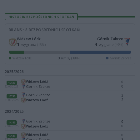
HISTORIA BEZPOŚREDNICH SPOTKAŃ
BILANS · 8 BEZPOŚREDNICH SPOTKAŃ
Widzew Łódź
Górnik Zabrze
1
4
wygrana
wygrane
(13%)
(49%)
Widzew Łódź
3
remisy (38%)
Górnik Zabrze
2025/2026
Widzew Łódź
0
17:30
0
Górnik Zabrze
22.03.2026
Górnik Zabrze
3
17:30
2
Widzew Łódź
21.09.2025
2024/2025
Górnik Zabrze
0
14:45
0
Widzew Łódź
27.04.2025
Widzew Łódź
0
17:30
2
Górnik Zabrze
27.10.2024