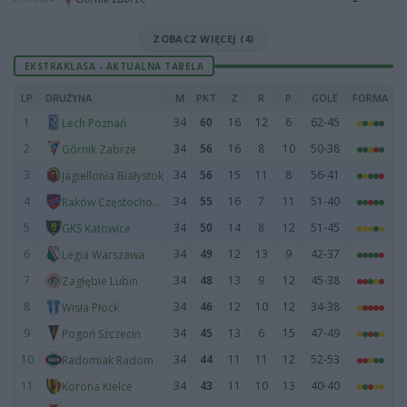
ZOBACZ WIĘCEJ (4)
EKSTRAKLASA - AKTUALNA TABELA
LP
DRUŻYNA
M
PKT
Z
R
P
GOLE
FORMA
1
34
60
16
12
6
62-45
Lech Poznań
2
34
56
16
8
10
50-38
Górnik Zabrze
3
34
56
15
11
8
56-41
Jagiellonia Białystok
4
34
55
16
7
11
51-40
Raków Częstochowa
5
34
50
14
8
12
51-45
GKS Katowice
6
34
49
12
13
9
42-37
Legia Warszawa
7
34
48
13
9
12
45-38
Zagłębie Lubin
8
34
46
12
10
12
34-38
Wisła Płock
9
34
45
13
6
15
47-49
Pogoń Szczecin
10
34
44
11
11
12
52-53
Radomiak Radom
11
34
43
11
10
13
40-40
Korona Kielce