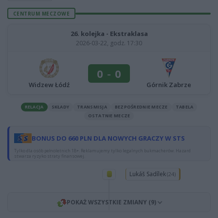
CENTRUM MECZOWE
26. kolejka - Ekstraklasa
2026-03-22, godz. 17:30
0
-
0
Widzew Łódź
Górnik Zabrze
RELACJA
SKŁADY
TRANSMISJA
BEZPOŚREDNIE MECZE
TABELA
OSTATNIE MECZE
BONUS DO 660 PLN DLA NOWYCH GRACZY W STS
Tylko dla osób pełnoletnich 18+. Reklamujemy tylko legalnych bukmacherów. Hazard
stwarza ryzyko straty finansowej.
Lukáš Sadílek
(24)
POKAŻ WSZYSTKIE ZMIANY (9)