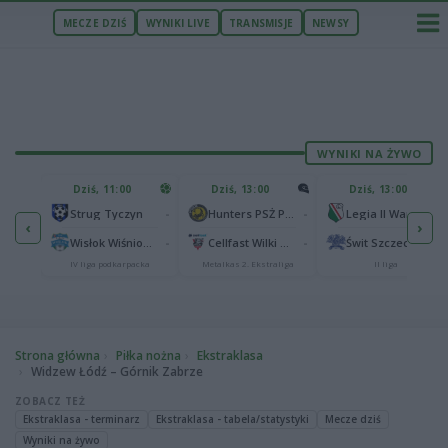
MECZE DZIŚ
WYNIKI LIVE
TRANSMISJE
NEWSY
WYNIKI NA ŻYWO
U
Dziś, 11:00
Dziś, 13:00
Dziś, 13:00
2
Podbeskidzie Bielsko-Biała
-
-
-
Strug Tyczyn
Hunters PSŻ Poznań
Legia II Warszawa
‹
›
2
sk
-
-
-
Wisłok Wiśniowa
Cellfast Wilki Krosno
Świt Szczecin
IV liga podkarpacka
Metalkas 2. Ekstraliga
II liga
Strona główna
Piłka nożna
Ekstraklasa
Widzew Łódź – Górnik Zabrze
ZOBACZ TEŻ
Ekstraklasa - terminarz
Ekstraklasa - tabela/statystyki
Mecze dziś
Wyniki na żywo