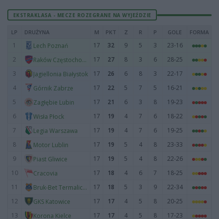
EKSTRAKLASA - MECZE ROZEGRANE NA WYJEŹDZIE
LP
DRUŻYNA
M
PKT
Z
R
P
GOLE
FORMA
1
17
32
9
5
3
23-16
Lech Poznań
2
17
27
8
3
6
28-25
Raków Częstochowa
3
17
26
6
8
3
22-17
Jagiellonia Białystok
4
17
22
5
7
5
16-21
Górnik Zabrze
5
17
21
6
3
8
19-23
Zagłębie Lubin
6
17
19
4
7
6
18-22
Wisła Płock
7
17
19
4
7
6
19-25
Legia Warszawa
8
17
19
5
4
8
23-33
Motor Lublin
9
17
19
5
4
8
22-26
Piast Gliwice
10
17
18
4
6
7
18-25
Cracovia
11
17
18
5
3
9
22-34
Bruk-Bet Termalica Nieciecza
12
17
17
4
5
8
20-25
GKS Katowice
13
17
17
4
5
8
17-23
Korona Kielce