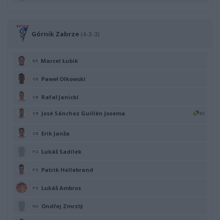
Górnik Zabrze
(4-3-3)
Marcel Łubik
BR
Paweł Olkowski
OB
Rafał Janicki
OB
José Sánchez Guillén Josema
82
OB
Erik Janža
OB
Lukáš Sadílek
PO
Patrik Hellebrand
PO
Lukáš Ambros
PO
Ondřej Zmrzlý
NA