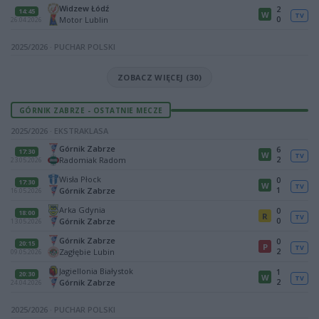
Widzew Łódź
2
14:45
W
TV
0
Motor Lublin
26.04.2026
2025/2026 · PUCHAR POLSKI
ZOBACZ WIĘCEJ (30)
GÓRNIK ZABRZE - OSTATNIE MECZE
2025/2026 · EKSTRAKLASA
Górnik Zabrze
6
17:30
W
TV
2
Radomiak Radom
23.05.2026
Wisła Płock
0
17:30
W
TV
1
Górnik Zabrze
16.05.2026
Arka Gdynia
0
18:00
R
TV
0
Górnik Zabrze
13.05.2026
Górnik Zabrze
0
20:15
P
TV
2
Zagłębie Lubin
09.05.2026
Jagiellonia Białystok
1
20:30
W
TV
2
Górnik Zabrze
24.04.2026
2025/2026 · PUCHAR POLSKI