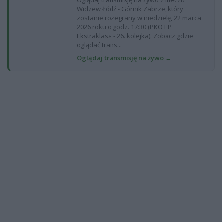
Oglądaj transmisję na żywo z meczu
Widzew Łódź - Górnik Zabrze, który
zostanie rozegrany w niedzielę, 22 marca
2026 roku o godz. 17:30 (PKO BP
Ekstraklasa - 26. kolejka). Zobacz gdzie
oglądać trans...
Oglądaj transmisję na żywo →