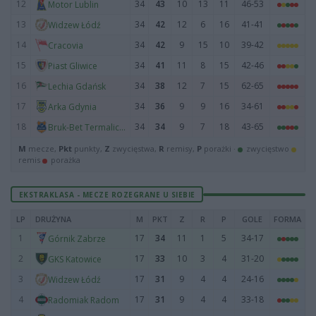
12
34
43
10
13
11
46-53
Motor Lublin
13
34
42
12
6
16
41-41
Widzew Łódź
14
34
42
9
15
10
39-42
Cracovia
15
34
41
11
8
15
42-46
Piast Gliwice
16
34
38
12
7
15
62-65
Lechia Gdańsk
17
34
36
9
9
16
34-61
Arka Gdynia
18
34
34
9
7
18
43-65
Bruk-Bet Termalica Nieciecza
M
mecze,
Pkt
punkty,
Z
zwycięstwa,
R
remisy,
P
porażki ·
zwycięstwo
remis
porażka
EKSTRAKLASA - MECZE ROZEGRANE U SIEBIE
LP
DRUŻYNA
M
PKT
Z
R
P
GOLE
FORMA
1
17
34
11
1
5
34-17
Górnik Zabrze
2
17
33
10
3
4
31-20
GKS Katowice
3
17
31
9
4
4
24-16
Widzew Łódź
4
17
31
9
4
4
33-18
Radomiak Radom