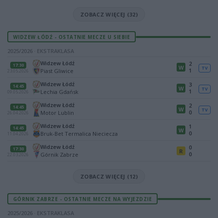
ZOBACZ WIĘCEJ (32)
WIDZEW ŁÓDŹ - OSTATNIE MECZE U SIEBIE
2025/2026 · EKSTRAKLASA
Widzew Łódź
2
17:30
W
TV
1
Piast Gliwice
23.05.2026
Widzew Łódź
3
14:45
W
TV
1
Lechia Gdańsk
09.05.2026
Widzew Łódź
2
14:45
W
TV
0
Motor Lublin
26.04.2026
Widzew Łódź
1
14:45
W
0
Bruk-Bet Termalica Nieciecza
11.04.2026
Widzew Łódź
0
17:30
R
0
Górnik Zabrze
22.03.2026
ZOBACZ WIĘCEJ (12)
GÓRNIK ZABRZE - OSTATNIE MECZE NA WYJEZDZIE
2025/2026 · EKSTRAKLASA