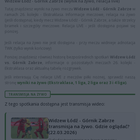
Widzew Łódź - Górnik Zabrze (wynik na żywo, relacja live)
Tutaj znajdziesz wyniki na żywo meczu
Widzew Łódź - Górnik Zabrze
w
ramach 26. kolejki - Ekstraklasa. Informacje meczowe, relacja na żywo
(jeśli dostępna), kiedy mecz Widzew Łódź - Górnik Zabrze, a także strzelcy
bramek i szczegóły meczowe. Relacja LIVE - jeśli dostępna pojawi się
poniżej.
Jeśli relacja na żywo nie jest dostępna - przy meczu widnieje adnotacja
TWK (tylko wynik końcowy)
Poniżej znajdziesz również historę bezpośrednich spotkań
Widzew Łódź
vs. Górnik Zabrze
, informacje o pozostałych meczach 26. kolejki -
Ekstraklasa oraz aktualną tabelę rozgrywek.
Jeśli interesują Cię relacje LIVE z meczów piłki nożnej, sprawdź naszą
stronę
wyniki na żywo (Ekstraklasa, 1 liga, 2 liga oraz 3 i 4 liga)
.
TRANSMISJA NA ŻYWO
Z tego spotkania dostępna jest transmisja wideo:
Widzew Łódź - Górnik Zabrze
transmisja na żywo. Gdzie oglądać?
(22.03.2026)