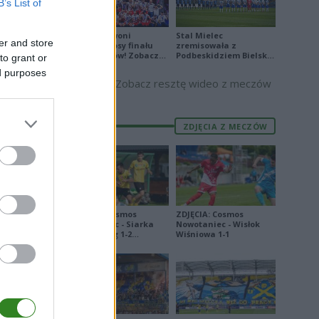
B’s List of
2
1
Biało-Czerwoni
Stal Mielec
1
er and store
odwrócili losy finału
zremisowała z
0
Ligi Narodów! Zobacz
Podbeskidziem Bielsko-
to grant or
skrót
Biała. Zobacz skrót
ed purposes
Zobacz resztę wideo z meczów
ZDJĘCIA Z MECZÓW
E
FORMA
5
8
1
ZDJĘCIA: Cosmos
ZDJĘCIA: Cosmos
0
Nowotaniec - Siarka
Nowotaniec - Wisłok
Tarnobrzeg 1-2
Wiśniowa 1-1
5
[PUCHAR POLSKI]
7
8
8