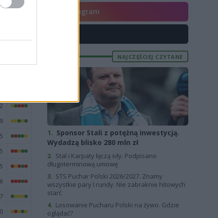
7
Instagram
0
6
X
8
NAJCZĘŚCIEJ CZYTANE
4
1
2
2
9
1.
Sponsor Stali z potężną inwestycją.
5
Wydadzą blisko 280 mln zł
5
2.
Stal i Karpaty łączą siły. Podpisano
długoterminową umowę
5
3.
STS Puchar Polski 2026/2027. Znamy
6
wszystkie pary I rundy. Nie zabraknie hitowych
starć
7
4.
Losowanie Pucharu Polski na żywo. Gdzie
0
oglądać?