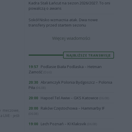
Kadra Stali Łańcut na sezon 2026/2027. To oni
powalczą o awans
Sokół Nisko wzmacnia atak. Dwa nowe
transfery przed startem sezonu
Więcej wiadomości
NAJBLIŻSZE TRANSMISJE
Podlasie Biała Podlaska – Hetman
19:57
Zamość
(Dziś)
Abramczyk Polonia Bydgoszcz – Polonia
20:30
Piła
(06.08)
Hapoel Tel Awiw – GKS Katowice
20:00
(06.08)
Raków Częstochowa – Hammarby IF
20:00
je meczowe,
(06.08)
LIVE - jeśli
Lech Poznań – KI Klaksvik
19:00
(06.08)