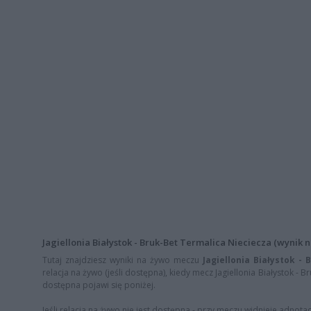
Jagiellonia Białystok - Bruk-Bet Termalica Nieciecza (wynik na
Tutaj znajdziesz wyniki na żywo meczu
Jagiellonia Białystok -
relacja na żywo (jeśli dostępna), kiedy mecz Jagiellonia Białystok - B
dostępna pojawi się poniżej.
Jeśli relacja na żywo nie jest dostępna - przy meczu widnieje adnota