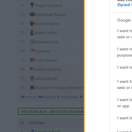
Opted 
9
Pogoń Szczecin
10
Radomiak Radom
Google 
11
Korona Kielce
I want t
12
Motor Lublin
web or d
13
Widzew Łódź
I want t
14
Cracovia
purpose
15
Piast Gliwice
I want 
16
Lechia Gdańsk
17
Arka Gdynia
I want t
18
Bruk-Bet Termalica Nieciecza
web or d
M
mecze,
Pkt
punkty,
Z
zwycięstwa,
R
remisy,
P
porażki ·
zwycięst
I want t
or app.
EKSTRAKLASA - MECZE ROZEGRANE U SIEBIE
I want t
LP
DRUŻYNA
1
I want t