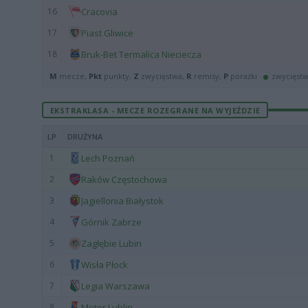
16
Cracovia
17
Piast Gliwice
18
Bruk-Bet Termalica Nieciecza
M
mecze,
Pkt
punkty,
Z
zwycięstwa,
R
remisy,
P
porażki ·
zwycięst
EKSTRAKLASA - MECZE ROZEGRANE NA WYJEŹDZIE
LP
DRUŻYNA
1
Lech Poznań
2
Raków Częstochowa
3
Jagiellonia Białystok
4
Górnik Zabrze
5
Zagłębie Lubin
6
Wisła Płock
7
Legia Warszawa
8
Motor Lublin