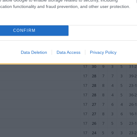
17
34
11
1
5
34-1
cation functionality and fraud prevention, and other user protection.
17
33
10
3
4
31-2
17
31
9
4
4
24-1
17
31
9
4
4
33-1
CONFIRM
17
30
9
3
5
34-2
17
30
8
6
3
24-2
Data Deletion
Data Access
Privacy Policy
17
30
8
6
3
23-1
17
30
9
3
5
31-2
17
28
7
7
3
39-2
17
28
8
4
5
23-1
17
28
8
4
5
36-2
17
27
7
6
4
26-1
17
27
8
3
6
16-1
17
26
7
5
5
23-1
17
24
5
9
3
23-2