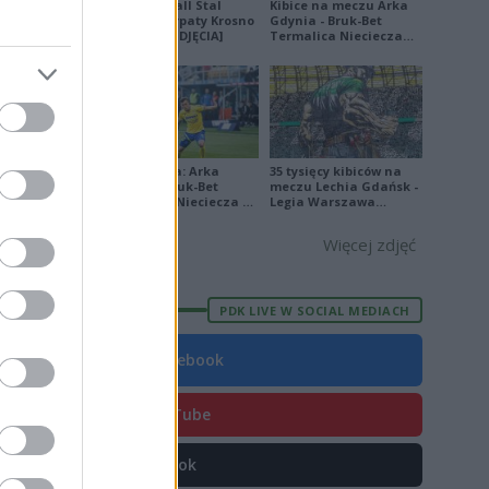
Derby Ekoball Stal
Kibice na meczu Arka
9
Sanok - Karpaty Krosno
Gdynia - Bruk-Bet
na remis [ZDJĘCIA]
Termalica Nieciecza
[ZDJĘCIA]
3
0
3
1
Ekstraklasa: Arka
35 tysięcy kibiców na
Gdynia - Bruk-Bet
meczu Lechia Gdańsk -
2
Termalica Nieciecza 2-
Legia Warszawa
3 [ZDJĘCIA]
[OPRAWA, ZDJĘCIA]
6
Więcej zdjęć
5
1
PDK LIVE W SOCIAL MEDIACH
5
Facebook
YouTube
E
FORMA
TikTok