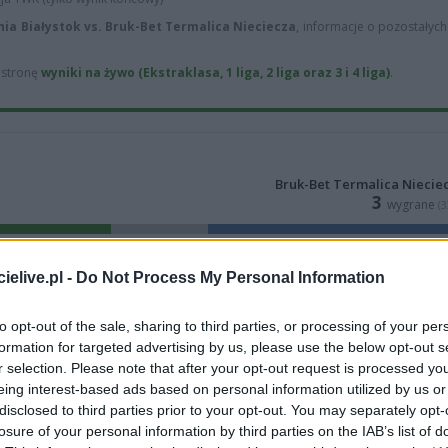
onia Białystok vs. Bruk-Bet Termalica Nieciecza
, informacje o pozostałyc
ą stronę
wyniki na żywo (Ekstraklasa, 1 liga, 2 liga oraz 3 i 4 liga)
.
Bruk-Bet Termalica Niecie
3
wygrane
(
1
remis (11%)
Bruk-Bet Termalica 
elive.pl -
Do Not Process My Personal Information
to opt-out of the sale, sharing to third parties, or processing of your per
formation for targeted advertising by us, please use the below opt-out s
r selection. Please note that after your opt-out request is processed y
eing interest-based ads based on personal information utilized by us or
disclosed to third parties prior to your opt-out. You may separately opt-
losure of your personal information by third parties on the IAB’s list of