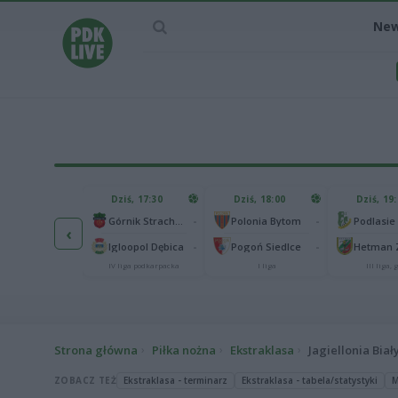
Ne
IEC MECZU
Dziś, 17:30
Dziś, 18:00
Dziś, 19
65
Abramczyk Polonia Bydgoszcz
-
-
Górnik Strachocina
Polonia Bytom
‹
25
onia Piła
-
-
Igloopol Dębica
Pogoń Siedlce
kas 2. Ekstraliga
IV liga podkarpacka
I liga
III liga, g
Strona główna
Piłka nożna
Ekstraklasa
Jagiellonia Bia
ZOBACZ TEŻ
Ekstraklasa - terminarz
Ekstraklasa - tabela/statystyki
M