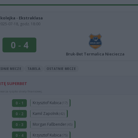
 kolejka - Ekstraklasa
2025-07-18, godz. 18:00
0
-
4
Bruk-Bet Termalica Nieciecza
EDNIE MECZE
TABELA
OSTATNIE MECZE
RTĘ SUPERBET
warza ryzyko straty finansowej.
Krzysztof Kubica
0 - 1
(17)
Kamil Zapolnik
0 - 2
(42)
Morgan Faßbender
0 - 3
(45)
Krzysztof Kubica
0 - 4
(75)