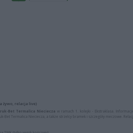
 żywo, relacja live)
 Bruk-Bet Termalica Nieciecza
w ramach 1. kolejki - Ekstraklasa. Informac
ruk-Bet Termalica Nieciecza, a także strzelcy bramek i szczegóły meczowe. Relacja 
cja TWK (tylko wynik końcowy)