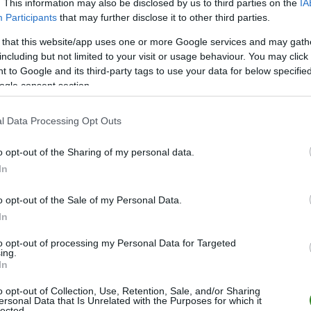
. This information may also be disclosed by us to third parties on the
IA
Participants
that may further disclose it to other third parties.
 that this website/app uses one or more Google services and may gath
including but not limited to your visit or usage behaviour. You may click 
 to Google and its third-party tags to use your data for below specifi
ZOBACZ WIĘCEJ (5)
ogle consent section.
l Data Processing Opt Outs
M
PKT
Z
R
P
GOL
34
60
16
12
6
62-4
o opt-out of the Sharing of my personal data.
In
34
56
16
8
10
50-3
34
56
15
11
8
56-4
o opt-out of the Sale of my Personal Data.
34
55
16
7
11
51-4
In
34
50
14
8
12
51-4
to opt-out of processing my Personal Data for Targeted
ing.
34
49
12
13
9
42-3
In
34
48
13
9
12
45-3
o opt-out of Collection, Use, Retention, Sale, and/or Sharing
ersonal Data that Is Unrelated with the Purposes for which it
34
46
12
10
12
34-3
lected.