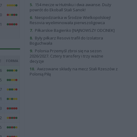
5.
154 mecze w Hutniku i dwa awanse. Duży
7
powrót do Ekoball Stali Sanok!
0
6.
Niespodzianka w Środzie Wielkopolskiej!
Resovia wyeliminowała pierwszoligowca
1
7.
Piłkarskie Bagienko [NAJNOWSZY ODCINEK]
8.
Były piłkarz Resovii trafił do Izolatora
Boguchwała
9.
Polonia Przemyśl zbroi się na sezon
2026/2027. Cztery transfery i trzy ważne
E
FORMA
decyzje
10.
Awizowane składy na mecz Stali Rzeszów z
6
Polonią Piłą
5
7
1
3
2
5
3