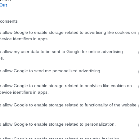
Out
34
45
13
6
15
47-4
34
44
11
11
12
52-5
consents
34
43
11
10
13
40-4
o allow Google to enable storage related to advertising like cookies on
34
43
10
13
11
46-5
evice identifiers in apps.
34
42
12
6
16
41-4
o allow my user data to be sent to Google for online advertising
34
42
9
15
10
39-4
s.
34
41
11
8
15
42-4
to allow Google to send me personalized advertising.
34
38
12
7
15
62-6
34
36
9
9
16
34-6
o allow Google to enable storage related to analytics like cookies on
34
34
9
7
18
43-6
evice identifiers in apps.
wo
remis
porażka
o allow Google to enable storage related to functionality of the website
o allow Google to enable storage related to personalization.
M
PKT
Z
R
P
GOL
o allow Google to enable storage related to security, including