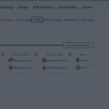
Sparingi
Kluby
Piłka nożna
Siatkówka
Żużel
PlusLiga
TauronLiga
ŻUŻEL
PGE Ekstraliga
Metalkas 2. Ekstraliga
WYNIKI NA ŻYWO
Jutro, 12:00
Jutro, 12:00
Jutro, 13:00
-
-
-
-
Wieczysta II Kraków
Korona II Kielce
Podhale Nowy Targ
›
-
-
-
-
AKS Busko-Zdrój
Wisła II Kraków
Hutnik Kraków
III liga, gr. IV
III liga, gr. IV
II liga