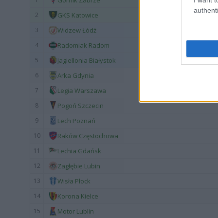
Górnik Zabrze
authenti
2
GKS Katowice
3
Widzew Łódź
4
Radomiak Radom
5
Jagiellonia Białystok
6
Arka Gdynia
7
Legia Warszawa
8
Pogoń Szczecin
9
Lech Poznań
10
Raków Częstochowa
11
Lechia Gdańsk
12
Zagłębie Lubin
13
Wisła Płock
14
Korona Kielce
15
Motor Lublin