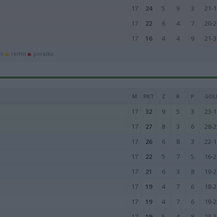
17
24
5
9
3
21-1
17
22
6
4
7
20-2
17
16
4
4
9
21-3
wo
remis
porażka
M
PKT
Z
R
P
GOL
17
32
9
5
3
23-1
17
27
8
3
6
28-2
17
26
6
8
3
22-1
17
22
5
7
5
16-2
17
21
6
3
8
19-2
17
19
4
7
6
18-2
17
19
4
7
6
19-2
17
19
5
4
8
23-3