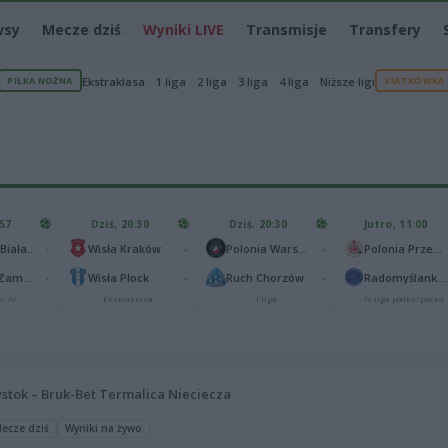
wsy
Mecze dziś
Wyniki LIVE
Transmisje
Transfery
PIŁKA NOŻNA
Ekstraklasa
1 liga
2 liga
3 liga
4 liga
Niższe ligi
SIATKÓWKA
:57
Dziś, 20:30
Dziś, 20:30
Jutro, 11:00
-
-
-
Podlasie Biała Podlaska
Wisła Kraków
Polonia Warszawa
Polonia Przemyśl
-
-
-
Hetman Zamość
Wisła Płock
Ruch Chorzów
Radomyślanka Radomyśl Wielki
r. IV
Ekstraklasa
I liga
IV liga podkarpacka
łystok – Bruk-Bet Termalica Nieciecza
ecze dziś
Wyniki na żywo