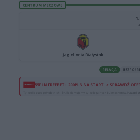
CENTRUM MECZOWE
1.
Jagiellonia Białystok
RELACJA
BEZPOŚR
55PLN FREEBET+ 200PLN NA START -> SPRAWDŹ OFE
Tylko dla osób pełnoletnich 18+. Reklamujemy tylko legalnych bukmacherów. Hazard st