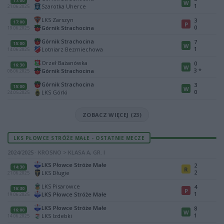
17:00
W
1
Szarotka Uherce
21.06.2025
LKS Zarszyn
3
17:00
P
0
Górnik Strachocina
19.06.2025
Górnik Strachocina
7
15:00
W
1
Lotniarz Bezmiechowa
14.06.2025
Orzeł Bażanówka
0
16:30
W
3
*
Górnik Strachocina
08.06.2025
Górnik Strachocina
3
15:00
W
0
LKS Górki
24.05.2025
ZOBACZ WIĘCEJ (23)
LKS PŁOWCE STRÓŻE MAŁE - OSTATNIE MECZE
2024/2025 · KROSNO > KLASA A, GR. I
LKS Płowce Stróże Małe
2
14:30
R
2
LKS Długie
21.06.2025
LKS Pisarowce
4
16:30
P
1
LKS Płowce Stróże Małe
19.06.2025
LKS Płowce Stróże Małe
8
16:00
W
1
LKS Izdebki
14.06.2025