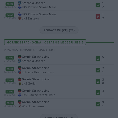
Szarotka Uherce
1
16:00
W
2
LKS Płowce Stróże Małe
08.06.2025
LKS Płowce Stróże Małe
1
16:00
P
2
LKS Zarszyn
31.05.2025
ZOBACZ WIĘCEJ (23)
GÓRNIK STRACHOCINA - OSTATNIE MECZE U SIEBIE
2024/2025 · KROSNO > KLASA A, GR. I
Górnik Strachocina
5
17:00
W
1
Szarotka Uherce
21.06.2025
Górnik Strachocina
7
15:00
W
1
Lotniarz Bezmiechowa
14.06.2025
Górnik Strachocina
3
15:00
W
0
LKS Górki
24.05.2025
Górnik Strachocina
4
14:00
W
1
LKS Płowce Stróże Małe
10.05.2025
Górnik Strachocina
9
15:00
W
1
Wisłok Sieniawa
26.04.2025
ZOBACZ WIĘCEJ (9)