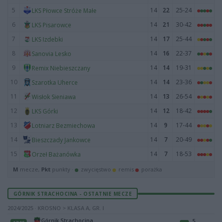
5
14
22
25-24
LKS Płowce Stróże Małe
6
14
21
30-42
LKS Pisarowce
7
14
17
25-44
LKS Izdebki
8
14
16
22-37
Sanovia Lesko
9
14
14
19-31
Remix Niebieszczany
10
14
14
23-36
Szarotka Uherce
11
14
13
26-54
Wisłok Sieniawa
12
14
12
18-42
LKS Górki
13
14
9
17-44
Lotniarz Bezmiechowa
14
14
7
20-49
Bieszczady Jankowce
15
14
7
18-53
Orzeł Bażanówka
M
mecze,
Pkt
punkty ·
zwycięstwo
remis
porażka
GÓRNIK STRACHOCINA - OSTATNIE MECZE
2024/2025 · KROSNO > KLASA A, GR. I
Górnik Strachocina
5