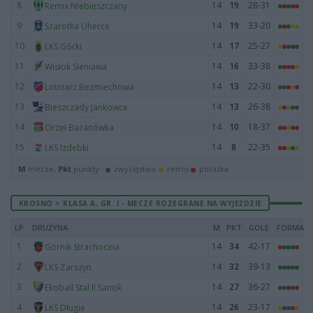
8
14
19
28-31
Remix Niebieszczany
9
14
19
33-20
Szarotka Uherce
10
14
17
25-27
LKS Górki
11
14
16
33-38
Wisłok Sieniawa
12
14
13
22-30
Lotniarz Bezmiechowa
13
14
13
26-38
Bieszczady Jankowce
14
14
10
18-37
Orzeł Bażanówka
15
14
8
22-35
LKS Izdebki
M
mecze,
Pkt
punkty ·
zwycięstwo
remis
porażka
KROSNO > KLASA A, GR. I - MECZE ROZEGRANE NA WYJEŹDZIE
LP
DRUŻYNA
M
PKT
GOLE
FORMA
1
14
34
42-17
Górnik Strachocina
2
14
32
39-13
LKS Zarszyn
3
14
27
36-27
Ekoball Stal II Sanok
4
14
26
23-17
LKS Długie