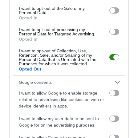
use your data for below specified purposes in below Google
piłkarskich
w województwie. Sprawdź nasze relacje, śledź ulubioną ligę i
consent section.
I want to opt-out of the Sale of my
bądź na bieżąco z wydarzeniami z boisk!
Personal Data.
Opted In
Analiza przed meczem: Górnik Strachocina vs LKS Płowce Stróże
Małe
I want to opt-out of processing my
Mecz
Górnik Strachocina - LKS Płowce Stróże Małe
Personal Data for Targeted Advertising.
odbędzie się w
Opted In
ramach 23. kolejki - Krosno > Klasa A, gr. I. Spotkanie zostanie rozegrane
w dniu 10 maja 2025. Początek meczu o godz. 14:00.
I want to opt-out of Collection, Use,
Górnik Strachocina
przystępuje do tego spotkania w roli gospodarza.
Retention, Sale, and/or Sharing of my
Jak drużyna radzi sobie w sezonie 2024/2025 rozgrywek Krosno > Klasa A,
Personal Data that Is Unrelated with the
Purposes for which it was collected.
gr. I przed własną publicznością? Na tej stronie możecie zobaczyć tabelę
Opted Out
uwzględniającą tylko mecze u siebie. W tabeli biorącej pod uwagę tylko
mecze wyjazdowe możecie natomiast sprawdzić jak spisuje się klub
LKS
Płowce Stróże Małe
.
Google consents
Krosno > Klasa A, gr. I - sytuacja w tabeli
I want to allow Google to enable storage
Przed meczami 23. kolejki - Krosno > Klasa A, gr. I gospodarze (Górnik
related to advertising like cookies on web or
Strachocina) zajmują
1. miejsce
w tabeli. Goście (LKS Płowce Stróże Małe)
device identifiers in apps.
plasują się na
5. miejscu.
I want to allow my user data to be sent to
Poniżej znajdziesz także ostatnie mecze obu drużyn oraz statystyki
bramkowe.
Google for online advertising purposes.
Górnik Strachocina vs. LKS Płowce Stróże Małe - relacja, wynik na
I want to allow Google to send me