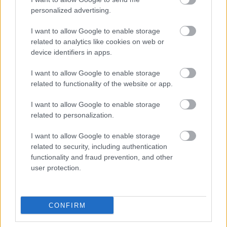
żywo, transmisja
personalized advertising.
Wynik meczu Górnik Strachocina - LKS Płowce Stróże Małe znajdziesz na
naszej stronie zaraz po jego zakończeniu. Jeżeli szukasz informacji
I want to allow Google to enable storage
meczowych, zajrzyj tutaj:
Górnik Strachocina vs. LKS Płowce Stróże
related to analytics like cookies on web or
Małe - wynik, składy, strzelcy
device identifiers in apps.
Jeżeli w internecie lub TV dostępna jest
transmisja na żywo z meczu
Górnik Strachocina vs. LKS Płowce Stróże Małe
albo innych spotkań
I want to allow Google to enable storage
Krosno > Klasa A, gr. I na pewno znajdziesz takie informacje na naszym
related to functionality of the website or app.
portalu. Możliwe jednak, że nigdzie nie pojawi się stream online z tego
pojedynku. Śledź portal podkarpacieLIVE.pl i bądź na bieżąco.
I want to allow Google to enable storage
related to personalization.
Asseco Resovia
Developres Rzeszów
ITA TOOLS Stal Mielec
I want to allow Google to enable storage
|
|
|
Cellfast Wilki Krosno
Texom Stal Rzeszów
Stal Mielec
related to security, including authentication
|
|
|
Motor Lublin
functionality and fraud prevention, and other
Stal Rzeszów
Stal Stalowa Wola
Wisła Kraków
|
|
|
|
user protection.
Resovia
Wieczysta Kraków
Sandecja Nowy Sącz
|
|
|
Siarka Tarnobrzeg
Wisłoka Dębica
4 liga podkarpacka
|
|
|
JKS Jarosław
Karpaty Krosno
|
CONFIRM
Mecze dziś
Wyniki LIVE
Transmisje
O nas
Kontakt
|
|
|
|
|