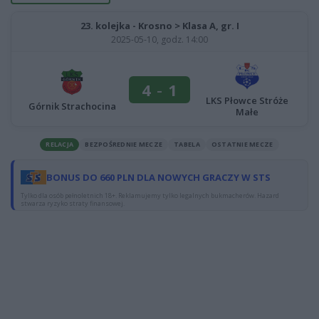
23. kolejka - Krosno > Klasa A, gr. I
2025-05-10, godz. 14:00
4
-
1
LKS Płowce Stróże
Górnik Strachocina
Małe
RELACJA
BEZPOŚREDNIE MECZE
TABELA
OSTATNIE MECZE
BONUS DO 660 PLN DLA NOWYCH GRACZY W STS
Tylko dla osób pełnoletnich 18+. Reklamujemy tylko legalnych bukmacherów. Hazard
stwarza ryzyko straty finansowej.