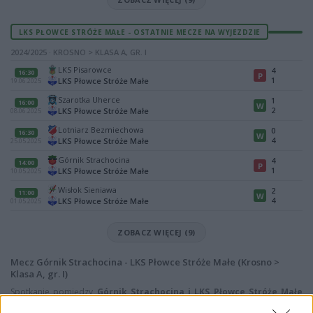
LKS PŁOWCE STRÓŻE MAŁE - OSTATNIE MECZE NA WYJEZDZIE
2024/2025 · KROSNO > KLASA A, GR. I
LKS Pisarowce
4
16:30
P
1
LKS Płowce Stróże Małe
19.06.2025
Szarotka Uherce
1
16:00
W
2
LKS Płowce Stróże Małe
08.06.2025
Lotniarz Bezmiechowa
0
16:30
W
4
LKS Płowce Stróże Małe
25.05.2025
Górnik Strachocina
4
14:00
P
1
LKS Płowce Stróże Małe
10.05.2025
Wisłok Sieniawa
2
11:00
W
4
LKS Płowce Stróże Małe
01.05.2025
ZOBACZ WIĘCEJ (9)
Mecz Górnik Strachocina - LKS Płowce Stróże Małe (Krosno >
Klasa A, gr. I)
Spotkanie pomiędzy
Górnik Strachocina i LKS Płowce Stróże Małe
rozegrane zostanie w ramach Krosno > Klasa A, gr. I (23. kolejki - Krosno >