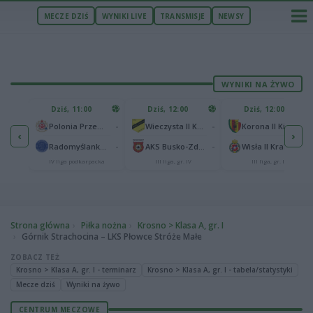
MECZE DZIŚ
WYNIKI LIVE
TRANSMISJE
NEWSY
WYNIKI NA ŻYWO
U
Dziś, 11:00
Dziś, 12:00
Dziś, 12:00
1
Polonia Warszawa
-
-
-
Polonia Przemyśl
Wieczysta II Kraków
Korona II Kielce
‹
›
1
ów
-
-
-
Radomyślanka Radomyśl Wielki
AKS Busko-Zdrój
Wisła II Kraków
IV liga podkarpacka
III liga, gr. IV
III liga, gr. IV
Strona główna
Piłka nożna
Krosno > Klasa A, gr. I
Górnik Strachocina – LKS Płowce Stróże Małe
ZOBACZ TEŻ
Krosno > Klasa A, gr. I - terminarz
Krosno > Klasa A, gr. I - tabela/statystyki
Mecze dziś
Wyniki na żywo
CENTRUM MECZOWE