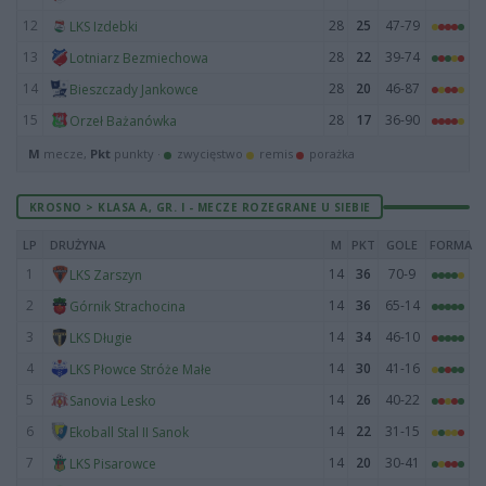
12
28
25
47-79
LKS Izdebki
13
28
22
39-74
Lotniarz Bezmiechowa
14
28
20
46-87
Bieszczady Jankowce
15
28
17
36-90
Orzeł Bażanówka
M
mecze,
Pkt
punkty ·
zwycięstwo
remis
porażka
KROSNO > KLASA A, GR. I - MECZE ROZEGRANE U SIEBIE
LP
DRUŻYNA
M
PKT
GOLE
FORMA
1
14
36
70-9
LKS Zarszyn
2
14
36
65-14
Górnik Strachocina
3
14
34
46-10
LKS Długie
4
14
30
41-16
LKS Płowce Stróże Małe
5
14
26
40-22
Sanovia Lesko
6
14
22
31-15
Ekoball Stal II Sanok
7
14
20
30-41
LKS Pisarowce