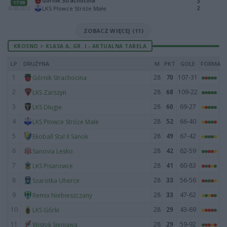
Górnik Strachocina
3
17:00
2
LKS Płowce Stróże Małe
26.08.2023
ZOBACZ WIĘCEJ (11)
KROSNO > KLASA A, GR. I - AKTUALNA TABELA
LP
DRUŻYNA
M
PKT
GOLE
FORMA
1
28
70
107-31
Górnik Strachocina
2
28
68
109-22
LKS Zarszyn
3
28
60
69-27
LKS Długie
4
28
52
66-40
LKS Płowce Stróże Małe
5
28
49
67-42
Ekoball Stal II Sanok
6
28
42
62-59
Sanovia Lesko
7
28
41
60-83
LKS Pisarowce
8
28
33
56-56
Szarotka Uherce
9
28
33
47-62
Remix Niebieszczany
10
28
29
43-69
LKS Górki
11
28
29
59-92
Wisłok Sieniawa