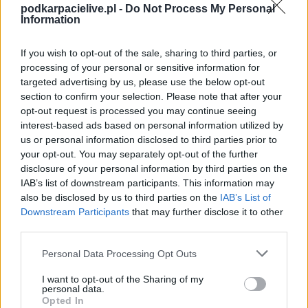
Klasa A, gr. I).
podkarpacielive.pl -
Do Not Process My Personal
Information
Na stronie
PodkarpacieLive.pl
znajdziesz
wynik meczu, strzelców
bramek, kartki, składy, statystyki i informacje o przebiegu
spotkania
. To kompletne źródło danych dla kibiców i pasjonatów
If you wish to opt-out of the sale, sharing to third parties, or
lokalnej piłki nożnej. Jeżeli aktualnie nie widzisz tutaj danych z pewnością
processing of your personal or sensitive information for
pracujemy nad tym żeby je uzupełnić.
targeted advertising by us, please use the below opt-out
Wynik meczu Górnik Strachocina vs LKS Płowce Stróże Małe
section to confirm your selection. Please note that after your
opt-out request is processed you may continue seeing
Po zakończeniu spotkania automatycznie publikujemy
oficjalny wynik
spotkania
interest-based ads based on personal information utilized by
, a także dane meczowe, jeśli są dostępne.
us or personal information disclosed to third parties prior to
Pełny harmonogram rozgrywek dostępny jest tutaj:
Krosno > Klasa A,
your opt-out. You may separately opt-out of the further
gr. I - terminarz
.
disclosure of your personal information by third parties on the
Informacje o składach i strzelcach
IAB’s list of downstream participants. This information may
W miarę dostępności danych, publikujemy
also be disclosed by us to third parties on the
składy wyjściowe,
IAB’s List of
rezerwowych, zmiany oraz listę strzelców bramek
. Informacje te
Downstream Participants
that may further disclose it to other
aktualizujemy zależnie od poziomu ligi i dostępnych źródeł.
third parties.
Śledź mecze swojej drużyny
Please note that this website/app uses one or more Google
Personal Data Processing Opt Outs
Jeśli jesteś kibicem klubu Górnik Strachocina lub LKS Płowce Stróże Małe -
services and may gather and store information including but
zaglądaj tutaj częściej. Nasz serwis regularnie dostarcza informacje o
not limited to your visit or usage behaviour. You may click to
I want to opt-out of the Sharing of my
terminach meczów, wynikach, transferach i newsach klubowych
.
personal data.
grant or deny consent to Google and its third-party tags to
Opted In
PodkarpacieLive.pl to największa baza
meczów lokalnych drużyn