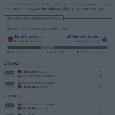
Jeśli interesują Cię relacje LIVE z meczów piłki nożnej, sprawdź naszą
stronę
wyniki na żywo (Ekstraklasa, 1 liga, 2 liga oraz 3 i 4 liga)
.
HISTORIA BEZPOŚREDNICH SPOTKAŃ
BILANS · 15 BEZPOŚREDNICH SPOTKAŃ
Górnik Strachocina
LKS Płowce Stróże Małe
5
8
wygranych
wygranych
(33%)
(54%)
Górnik Strachocina
2
remisy (13%)
LKS Płowce Stróże Małe
2024/2025
Górnik Strachocina
4
14:00
1
LKS Płowce Stróże Małe
10.05.2025
LKS Płowce Stróże Małe
3
16:30
3
Górnik Strachocina
21.09.2024
2023/2024
LKS Płowce Stróże Małe
2
11:00
2
Górnik Strachocina
21.04.2024