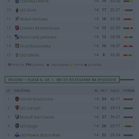
9
14
19
33-20
Szarotka Uherce
10
14
17
25-27
LKS Górki
11
14
16
33-38
Wisłok Sieniawa
12
14
13
22-30
Lotniarz Bezmiechowa
13
14
13
26-38
Bieszczady Jankowce
14
14
10
18-37
Orzeł Bażanówka
15
14
8
22-35
LKS Izdebki
M
mecze,
Pkt
punkty ·
zwycięstwo
remis
porażka
KROSNO > KLASA A, GR. I - MECZE ROZEGRANE NA WYJEŹDZIE
LP
DRUŻYNA
M
PKT
GOLE
FORMA
1
14
34
42-17
Górnik Strachocina
2
14
32
39-13
LKS Zarszyn
3
14
27
36-27
Ekoball Stal II Sanok
4
14
26
23-17
LKS Długie
5
14
22
25-24
LKS Płowce Stróże Małe