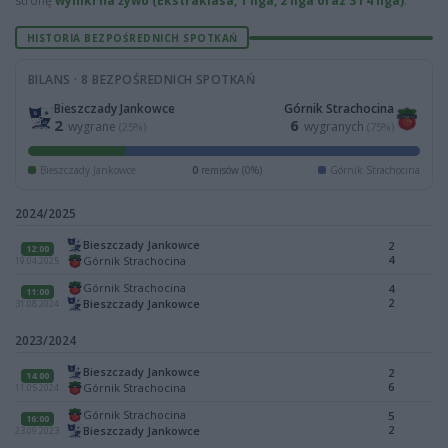
stronę
wyniki na żywo (Ekstraklasa, 1 liga, 2 liga oraz 3 i 4 liga)
.
HISTORIA BEZPOŚREDNICH SPOTKAŃ
BILANS · 8 BEZPOŚREDNICH SPOTKAŃ
Bieszczady Jankowce
Górnik Strachocina
2
6
wygrane
wygranych
(25%)
(75%)
Bieszczady Jankowce
0
remisów (0%)
Górnik Strachocina
2024/2025
Bieszczady Jankowce
2
12:00
4
Górnik Strachocina
19.04.2025
Górnik Strachocina
4
11:00
2
Bieszczady Jankowce
31.08.2024
2023/2024
Bieszczady Jankowce
2
14:00
6
Górnik Strachocina
11.05.2024
Górnik Strachocina
5
16:00
2
Bieszczady Jankowce
23.09.2023