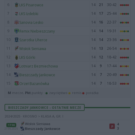
6
14
21
30-42
LKS Pisarowce
7
14
17
25-44
LKS Izdebki
8
14
16
22-37
Sanovia Lesko
9
14
14
19-31
Remix Niebieszczany
10
14
14
23-36
Szarotka Uherce
11
14
13
26-54
Wisłok Sieniawa
12
14
12
18-42
LKS Górki
13
14
9
17-44
Lotniarz Bezmiechowa
14
14
7
20-49
Bieszczady Jankowce
15
14
7
18-53
Orzeł Bażanówka
M
mecze,
Pkt
punkty ·
zwycięstwo
remis
porażka
BIESZCZADY JANKOWCE - OSTATNIE MECZE
2024/2025 · KROSNO > KLASA A, GR. I
Wisłok Sieniawa
4
17:00
P
3
Bieszczady Jankowce
21.06.2025