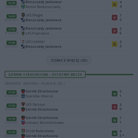
Bieszczady Jankowce
4
15:00
R
4
Remix Niebieszczany
15.06.2025
LKS Długie
7
14:00
P
0
Bieszczady Jankowce
08.06.2025
Bieszczady Jankowce
2
17:00
P
6
LKS Pisarowce
31.05.2025
LKS Izdebki
3
17:00
R
3
Bieszczady Jankowce
24.05.2025
ZOBACZ WIĘCEJ (23)
GÓRNIK STRACHOCINA - OSTATNIE MECZE
2024/2025 · KROSNO > KLASA A, GR. I
Górnik Strachocina
5
17:00
W
1
Szarotka Uherce
21.06.2025
LKS Zarszyn
3
17:00
P
0
Górnik Strachocina
19.06.2025
Górnik Strachocina
7
15:00
W
1
Lotniarz Bezmiechowa
14.06.2025
Orzeł Bażanówka
0
16:30
W
3
*
Górnik Strachocina
08.06.2025