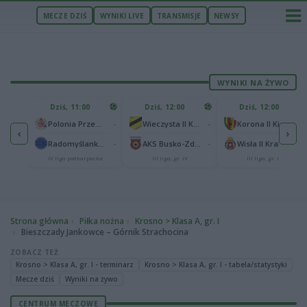
MECZE DZIŚ
WYNIKI LIVE
TRANSMISJE
NEWSY
WYNIKI NA ŻYWO
U
Dziś, 11:00
Dziś, 12:00
Dziś, 12:00
1
Polonia Warszawa
-
-
-
Polonia Przemyśl
Wieczysta II Kraków
Korona II Kielce
‹
›
1
ów
-
-
-
Radomyślanka Radomyśl Wielki
AKS Busko-Zdrój
Wisła II Kraków
IV liga podkarpacka
III liga, gr. IV
III liga, gr. IV
Strona główna
Piłka nożna
Krosno > Klasa A, gr. I
Bieszczady Jankowce – Górnik Strachocina
ZOBACZ TEŻ
Krosno > Klasa A, gr. I - terminarz
Krosno > Klasa A, gr. I - tabela/statystyki
Mecze dziś
Wyniki na żywo
CENTRUM MECZOWE