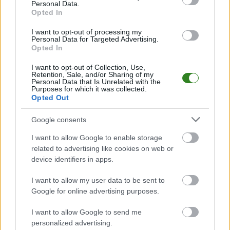
bądź na bieżąco z wydarzeniami z boisk!
Personal Data.
Opted In
Analiza przed meczem: Bieszczady Jankowce vs Górnik
Strachocina
I want to opt-out of processing my
Mecz
Bieszczady Jankowce - Górnik Strachocina
Personal Data for Targeted Advertising.
odbędzie się w
Opted In
ramach 20. kolejki - Krosno > Klasa A, gr. I. Spotkanie zostanie rozegrane
w dniu 19 kwietnia 2025. Początek meczu o godz. 12:00.
I want to opt-out of Collection, Use,
Bieszczady Jankowce
przystępuje do tego spotkania w roli
Retention, Sale, and/or Sharing of my
gospodarza. Jak drużyna radzi sobie w sezonie 2024/2025 rozgrywek
Personal Data that Is Unrelated with the
Purposes for which it was collected.
Krosno > Klasa A, gr. I przed własną publicznością? Na tej stronie możecie
Opted Out
zobaczyć tabelę uwzględniającą tylko mecze u siebie. W tabeli biorącej
pod uwagę tylko mecze wyjazdowe możecie natomiast sprawdzić jak
spisuje się klub
Górnik Strachocina
.
Google consents
Krosno > Klasa A, gr. I - sytuacja w tabeli
I want to allow Google to enable storage
Przed meczami 20. kolejki - Krosno > Klasa A, gr. I gospodarze
related to advertising like cookies on web or
(Bieszczady Jankowce) zajmują
14. miejsce
w tabeli. Goście (Górnik
device identifiers in apps.
Strachocina) plasują się na
1. miejscu.
I want to allow my user data to be sent to
Poniżej znajdziesz także ostatnie mecze obu drużyn oraz statystyki
bramkowe.
Google for online advertising purposes.
Bieszczady Jankowce vs. Górnik Strachocina - relacja, wynik na
I want to allow Google to send me
żywo, transmisja
personalized advertising.
Wynik meczu Bieszczady Jankowce - Górnik Strachocina znajdziesz na