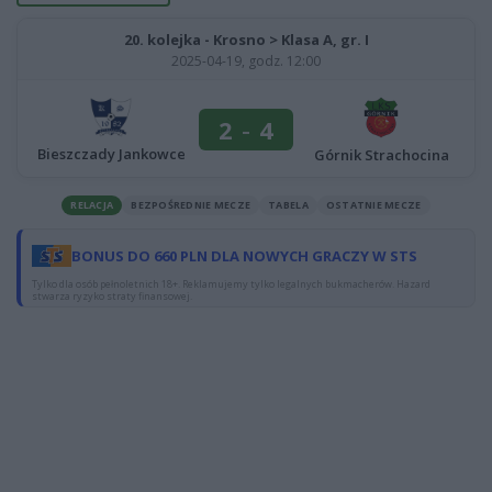
20. kolejka - Krosno > Klasa A, gr. I
2025-04-19, godz. 12:00
2
-
4
Bieszczady Jankowce
Górnik Strachocina
RELACJA
BEZPOŚREDNIE MECZE
TABELA
OSTATNIE MECZE
BONUS DO 660 PLN DLA NOWYCH GRACZY W STS
Tylko dla osób pełnoletnich 18+. Reklamujemy tylko legalnych bukmacherów. Hazard
stwarza ryzyko straty finansowej.