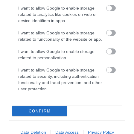
naszej stronie zaraz po jego zakończeniu. Jeżeli szukasz informacji
I want to allow Google to enable storage
meczowych, zajrzyj tutaj:
Bieszczady Jankowce vs. Górnik
related to analytics like cookies on web or
Strachocina - wynik, składy, strzelcy
device identifiers in apps.
Jeżeli w internecie lub TV dostępna jest
transmisja na żywo z meczu
Bieszczady Jankowce vs. Górnik Strachocina
albo innych spotkań
I want to allow Google to enable storage
Krosno > Klasa A, gr. I na pewno znajdziesz takie informacje na naszym
related to functionality of the website or app.
portalu. Możliwe jednak, że nigdzie nie pojawi się stream online z tego
pojedynku. Śledź portal podkarpacieLIVE.pl i bądź na bieżąco.
I want to allow Google to enable storage
related to personalization.
Asseco Resovia
Developres Rzeszów
ITA TOOLS Stal Mielec
I want to allow Google to enable storage
|
|
|
Cellfast Wilki Krosno
Texom Stal Rzeszów
Stal Mielec
related to security, including authentication
|
|
|
Motor Lublin
functionality and fraud prevention, and other
Stal Rzeszów
Stal Stalowa Wola
Wisła Kraków
|
|
|
|
user protection.
Resovia
Wieczysta Kraków
Sandecja Nowy Sącz
|
|
|
Siarka Tarnobrzeg
Wisłoka Dębica
4 liga podkarpacka
|
|
|
JKS Jarosław
Karpaty Krosno
|
CONFIRM
Mecze dziś
Wyniki LIVE
Transmisje
O nas
Kontakt
|
|
|
|
|
Polityka prywatności
pehasports.com
| Polecamy:
|
kartki okolicznościowe
Data Deletion
Data Access
Privacy Policy