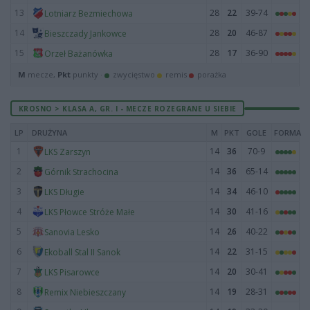
13
28
22
39-74
Lotniarz Bezmiechowa
14
28
20
46-87
Bieszczady Jankowce
15
28
17
36-90
Orzeł Bażanówka
M
mecze,
Pkt
punkty ·
zwycięstwo
remis
porażka
KROSNO > KLASA A, GR. I - MECZE ROZEGRANE U SIEBIE
LP
DRUŻYNA
M
PKT
GOLE
FORMA
1
14
36
70-9
LKS Zarszyn
2
14
36
65-14
Górnik Strachocina
3
14
34
46-10
LKS Długie
4
14
30
41-16
LKS Płowce Stróże Małe
5
14
26
40-22
Sanovia Lesko
6
14
22
31-15
Ekoball Stal II Sanok
7
14
20
30-41
LKS Pisarowce
8
14
19
28-31
Remix Niebieszczany