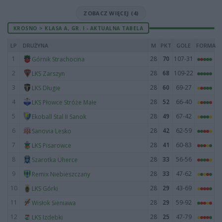
ZOBACZ WIĘCEJ (4)
KROSNO > KLASA A, GR. I - AKTUALNA TABELA
LP
DRUŻYNA
M
PKT
GOLE
FORMA
1
28
70
107-31
Górnik Strachocina
2
28
68
109-22
LKS Zarszyn
3
28
60
69-27
LKS Długie
4
28
52
66-40
LKS Płowce Stróże Małe
5
28
49
67-42
Ekoball Stal II Sanok
6
28
42
62-59
Sanovia Lesko
7
28
41
60-83
LKS Pisarowce
8
28
33
56-56
Szarotka Uherce
9
28
33
47-62
Remix Niebieszczany
10
28
29
43-69
LKS Górki
11
28
29
59-92
Wisłok Sieniawa
12
28
25
47-79
LKS Izdebki