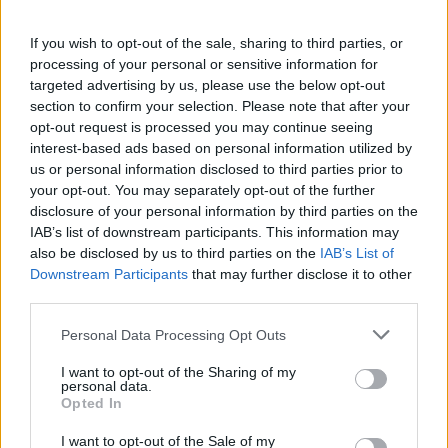
bramek, kartki, składy, statystyki i informacje o przebiegu
spotkania
. To kompletne źródło danych dla kibiców i pasjonatów
If you wish to opt-out of the sale, sharing to third parties, or
lokalnej piłki nożnej. Jeżeli aktualnie nie widzisz tutaj danych z pewnością
processing of your personal or sensitive information for
pracujemy nad tym żeby je uzupełnić.
targeted advertising by us, please use the below opt-out
Wynik meczu Bieszczady Jankowce vs Górnik Strachocina
section to confirm your selection. Please note that after your
opt-out request is processed you may continue seeing
Po zakończeniu spotkania automatycznie publikujemy
oficjalny wynik
spotkania
interest-based ads based on personal information utilized by
, a także dane meczowe, jeśli są dostępne.
us or personal information disclosed to third parties prior to
Pełny harmonogram rozgrywek dostępny jest tutaj:
Krosno > Klasa A,
your opt-out. You may separately opt-out of the further
gr. I - terminarz
.
disclosure of your personal information by third parties on the
Informacje o składach i strzelcach
IAB’s list of downstream participants. This information may
W miarę dostępności danych, publikujemy
also be disclosed by us to third parties on the
składy wyjściowe,
IAB’s List of
rezerwowych, zmiany oraz listę strzelców bramek
. Informacje te
Downstream Participants
that may further disclose it to other
aktualizujemy zależnie od poziomu ligi i dostępnych źródeł.
third parties.
Śledź mecze swojej drużyny
Please note that this website/app uses one or more Google
Personal Data Processing Opt Outs
Jeśli jesteś kibicem klubu Bieszczady Jankowce lub Górnik Strachocina -
services and may gather and store information including but
zaglądaj tutaj częściej. Nasz serwis regularnie dostarcza informacje o
not limited to your visit or usage behaviour. You may click to
I want to opt-out of the Sharing of my
terminach meczów, wynikach, transferach i newsach klubowych
.
personal data.
grant or deny consent to Google and its third-party tags to
Opted In
PodkarpacieLive.pl to największa baza
meczów lokalnych drużyn
use your data for below specified purposes in below Google
piłkarskich
w województwie. Sprawdź nasze relacje, śledź ulubioną ligę i
consent section.
I want to opt-out of the Sale of my