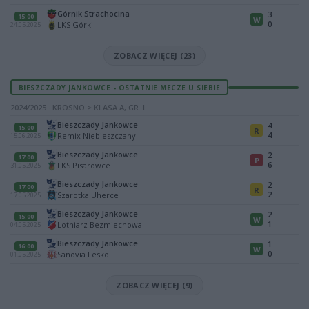
Górnik Strachocina
3
15:00
W
0
LKS Górki
24.05.2025
ZOBACZ WIĘCEJ (23)
BIESZCZADY JANKOWCE - OSTATNIE MECZE U SIEBIE
2024/2025 · KROSNO > KLASA A, GR. I
Bieszczady Jankowce
4
15:00
R
4
Remix Niebieszczany
15.06.2025
Bieszczady Jankowce
2
17:00
P
6
LKS Pisarowce
31.05.2025
Bieszczady Jankowce
2
17:00
R
2
Szarotka Uherce
17.05.2025
Bieszczady Jankowce
2
15:00
W
1
Lotniarz Bezmiechowa
04.05.2025
Bieszczady Jankowce
1
16:00
W
0
Sanovia Lesko
01.05.2025
ZOBACZ WIĘCEJ (9)