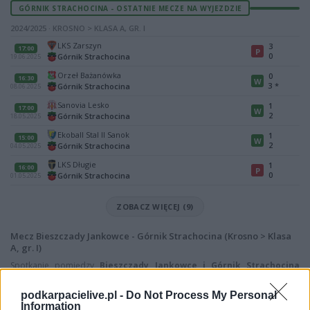
GÓRNIK STRACHOCINA - OSTATNIE MECZE NA WYJEZDZIE
2024/2025 · KROSNO > KLASA A, GR. I
LKS Zarszyn
3
17:00
P
0
Górnik Strachocina
19.06.2025
Orzeł Bażanówka
0
16:30
W
3
*
Górnik Strachocina
08.06.2025
Sanovia Lesko
1
17:00
W
2
Górnik Strachocina
18.05.2025
Ekoball Stal II Sanok
1
15:00
W
2
Górnik Strachocina
04.05.2025
LKS Długie
1
16:00
P
0
Górnik Strachocina
01.05.2025
ZOBACZ WIĘCEJ (9)
Mecz Bieszczady Jankowce - Górnik Strachocina (Krosno > Klasa
A, gr. I)
Spotkanie pomiędzy
Bieszczady Jankowce i Górnik Strachocina
rozegrane zostanie w ramach Krosno > Klasa A, gr. I (20. kolejki - Krosno >
Klasa A, gr. I).
podkarpacielive.pl -
Do Not Process My Personal
Information
Na stronie
PodkarpacieLive.pl
znajdziesz
wynik meczu, strzelców