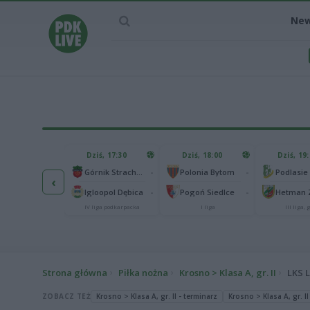
Ne
IEC MECZU
Dziś, 17:30
Dziś, 18:00
Dziś, 19
65
Abramczyk Polonia Bydgoszcz
-
-
Górnik Strachocina
Polonia Bytom
‹
25
onia Piła
-
-
Igloopol Dębica
Pogoń Siedlce
kas 2. Ekstraliga
IV liga podkarpacka
I liga
III liga, g
Strona główna
Piłka nożna
Krosno > Klasa A, gr. II
LKS 
ZOBACZ TEŻ
Krosno > Klasa A, gr. II - terminarz
Krosno > Klasa A, gr. II