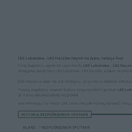
LKS Lubatowa - LKS Haczów (wynik na żywo, relacja live)
Tutaj znajdziesz wyniki na żywo meczu
LKS Lubatowa - LKS Hacz
dostępna), kiedy mecz LKS Lubatowa - LKS Haczów, a także strzelcy b
Jeśli relacja na żywo nie jest dostępna - przy meczu widnieje adnota
Poniżej znajdziesz również historę bezpośrednich spotkań
LKS Lub
gr. II oraz aktualną tabelę rozgrywek.
Jeśli interesują Cię relacje LIVE z meczów piłki nożnej, sprawdź nasz
HISTORIA BEZPOŚREDNICH SPOTKAŃ
BILANS · 7 BEZPOŚREDNICH SPOTKAŃ