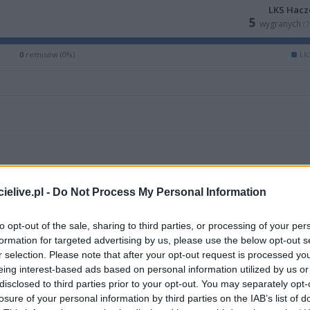
LKS Hac
5
wygranych
(
0
remisów (0%)
LK
elive.pl -
Do Not Process My Personal Information
to opt-out of the sale, sharing to third parties, or processing of your per
formation for targeted advertising by us, please use the below opt-out s
r selection. Please note that after your opt-out request is processed y
eing interest-based ads based on personal information utilized by us or
ZOBACZ WIĘCEJ (3)
disclosed to third parties prior to your opt-out. You may separately opt-
losure of your personal information by third parties on the IAB’s list of