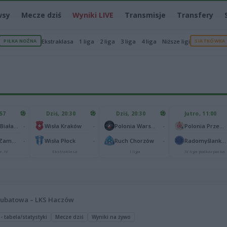
wsy
Mecze dziś
Wyniki LIVE
Transmisje
Transfery
PIŁKA NOŻNA
Ekstraklasa
1 liga
2 liga
3 liga
4 liga
Niższe ligi
SIATKÓWKA
:57
Dziś, 20:30
Dziś, 20:30
Jutro, 11:00
-
-
-
Podlasie Biała Podlaska
Wisła Kraków
Polonia Warszawa
Polonia Przemyśl
-
-
-
Hetman Zamość
Wisła Płock
Ruch Chorzów
Radomyślanka Radomyśl Wielki
r. IV
Ekstraklasa
I liga
IV liga podkarpacka
Lubatowa – LKS Haczów
 - tabela/statystyki
Mecze dziś
Wyniki na żywo