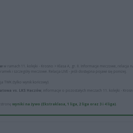
ów
w ramach 11. kolejki - Krosno > Klasa A, gr. II. Informacje meczowe, relacja na
ramek i szczegóły meczowe. Relacja LIVE - jeśli dostępna pojawi się poniżej.
cja TWK (tylko wynik końcowy)
atowa vs. LKS Haczów
, informacje o pozostałych meczach 11. kolejki - Krosn
ą stronę
wyniki na żywo (Ekstraklasa, 1 liga, 2 liga oraz 3 i 4 liga)
.