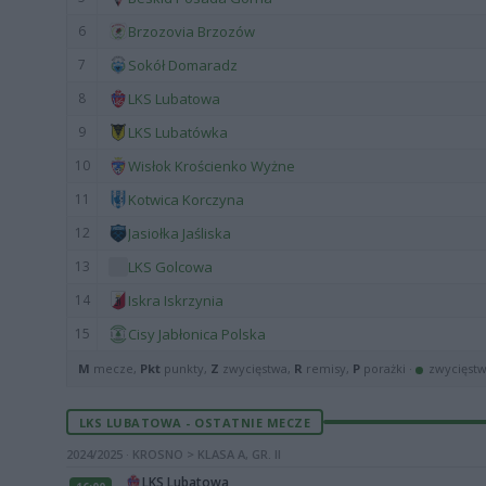
6
Brzozovia Brzozów
7
Sokół Domaradz
8
LKS Lubatowa
9
LKS Lubatówka
10
Wisłok Krościenko Wyżne
11
Kotwica Korczyna
12
Jasiołka Jaśliska
13
LKS Golcowa
14
Iskra Iskrzynia
15
Cisy Jabłonica Polska
M
mecze,
Pkt
punkty,
Z
zwycięstwa,
R
remisy,
P
porażki ·
zwycięst
LKS LUBATOWA - OSTATNIE MECZE
2024/2025 · KROSNO > KLASA A, GR. II
LKS Lubatowa