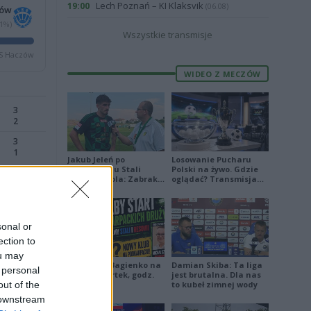
Lech Poznań – KI Klaksvik
19:00
(06.08)
zów
71%)
Wszystkie transmisje
S Haczów
WIDEO Z MECZÓW
3
2
3
1
Jakub Jeleń po
Losowanie Pucharu
odpadnięciu Stali
Polski na żywo. Gdzie
Stalowa Wola: Zabrakło
oglądać? Transmisja
doświadczenia
TV i online (06.08.2026)
3
2
sonal or
0
ection to
2
ou may
Piłkarskie Bagienko na
Damian Skiba: Ta liga
 personal
żywo: czwartek, godz.
jest brutalna. Dla nas
out of the
17:00
to kubeł zimnej wody
 downstream