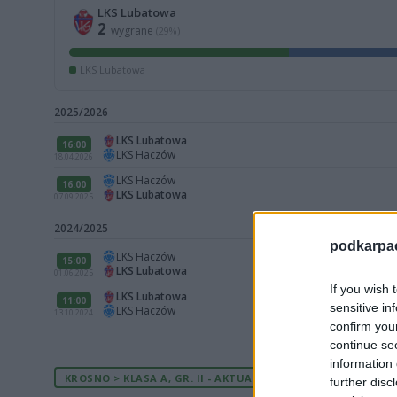
LKS Lubatowa
2
wygrane
(29%)
LKS Lubatowa
2025/2026
LKS Lubatowa
16:00
LKS Haczów
18.04.2026
LKS Haczów
16:00
LKS Lubatowa
07.09.2025
2024/2025
podkarpaci
LKS Haczów
15:00
LKS Lubatowa
01.06.2025
If you wish 
LKS Lubatowa
11:00
sensitive in
LKS Haczów
13.10.2024
confirm you
continue se
information 
KROSNO > KLASA A, GR. II - AKTUALNA TABELA
further disc