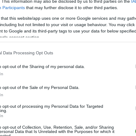
. This information may also be disclosed by us to third parties on the
IA
M
PKT
Z
R
P
GOL
Participants
that may further disclose it to other third parties.
28
63
20
3
5
94-4
 that this website/app uses one or more Google services and may gath
28
60
18
6
4
89-2
including but not limited to your visit or usage behaviour. You may click 
 to Google and its third-party tags to use your data for below specifi
28
55
17
4
7
77-4
ogle consent section.
28
54
17
3
8
65-3
28
48
14
6
8
63-5
l Data Processing Opt Outs
28
45
13
6
9
58-5
o opt-out of the Sharing of my personal data.
28
44
13
5
10
52-3
In
28
41
12
5
11
63-5
o opt-out of the Sale of my Personal Data.
28
36
11
3
14
57-6
In
28
35
9
8
11
46-4
to opt-out of processing my Personal Data for Targeted
28
35
11
2
15
45-8
ing.
In
28
33
10
3
15
43-6
o opt-out of Collection, Use, Retention, Sale, and/or Sharing
28
22
6
4
18
38-7
ersonal Data that Is Unrelated with the Purposes for which it
lected.