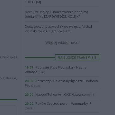
1. KOLEJKI]
Derby w Dębicy. Lubaczowianie podejmą
beniaminka [ZAPOWIEDŹ 2. KOLEJKI]
Doświadczony zawodnik do wzięcia. Michał
Kitliński rozstał się z Sokołem
Więcej wiadomości
 żywo (jeśli
NAJBLIŻSZE TRANSMISJE
Podlasie Biała Podlaska – Hetman
19:57
Zamość
(Dziś)
o > Klasa A,
Abramczyk Polonia Bydgoszcz – Polonia
20:30
Piła
(06.08)
Hapoel Tel Awiw – GKS Katowice
20:00
(06.08)
Raków Częstochowa – Hammarby IF
20:00
(06.08)