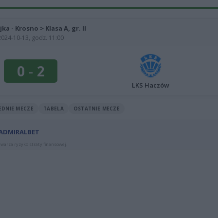
jka - Krosno > Klasa A, gr. II
2024-10-13, godz. 11:00
0
-
2
LKS Haczów
EDNIE MECZE
TABELA
OSTATNIE MECZE
 ADMIRALBET
warza ryzyko straty finansowej.