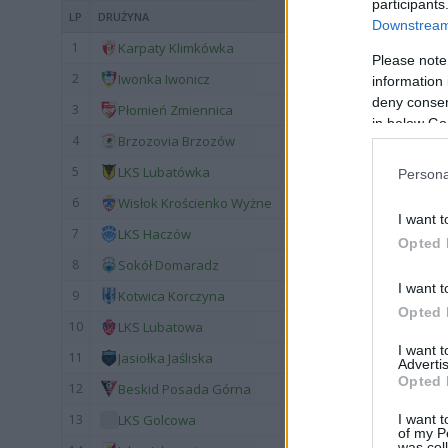
participants
LP
DRUŻYNA
Downstream 
1
Karpaty Klimkówka
Please note
2
Iwonka Iwonicz
information 
deny consent
3
Płomień Zmiennica
in below Go
4
Brzozovia Brzozów
5
LKS Lubatówka
Persona
6
Wisłok Krościenko Wyżne
I want t
7
LKS Haczów
Opted 
8
Sokół Domaradz
I want t
9
Kotwica Korczyna
Opted 
10
LKS Lubatowa
I want 
11
Jasiołka Jaśliska
Advertis
Opted 
12
Beskid Posada Górna
I want t
13
LKS Golcowa
of my P
was col