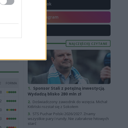
TikTok
4
0
Instagram
5
X
1
7
NAJCZĘŚCIEJ CZYTANE
6
E
FORMA
1.
Sponsor Stali z potężną inwestycją.
8
Wydadzą blisko 280 mln zł
2
2.
Doświadczony zawodnik do wzięcia. Michał
Kitliński rozstał się z Sokołem
0
3.
STS Puchar Polski 2026/2027. Znamy
3
wszystkie pary I rundy. Nie zabraknie hitowych
starć
5