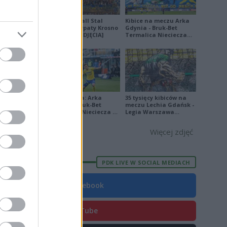
5
2
Derby Ekoball Stal
Kibice na meczu Arka
Sanok - Karpaty Krosno
Gdynia - Bruk-Bet
na remis [ZDJĘCIA]
Termalica Nieciecza
[ZDJĘCIA]
E
FORMA
6
Ekstraklasa: Arka
35 tysięcy kibiców na
Gdynia - Bruk-Bet
meczu Lechia Gdańsk -
4
Termalica Nieciecza 2-
Legia Warszawa
3 [ZDJĘCIA]
[OPRAWA, ZDJĘCIA]
1
Więcej zdjęć
7
4
PDK LIVE W SOCIAL MEDIACH
9
Facebook
5
5
YouTube
8