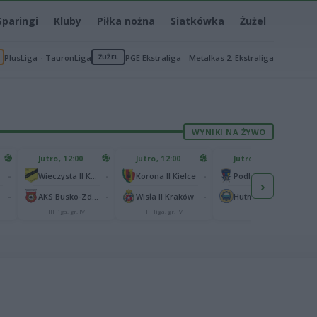
Sparingi
Kluby
Piłka nożna
Siatkówka
Żużel
PlusLiga
TauronLiga
ŻUŻEL
PGE Ekstraliga
Metalkas 2. Ekstraliga
WYNIKI NA ŻYWO
Jutro, 12:00
Jutro, 12:00
Jutro, 13:00
-
-
-
-
Wieczysta II Kraków
Korona II Kielce
Podhale Nowy Targ
›
-
-
-
-
AKS Busko-Zdrój
Wisła II Kraków
Hutnik Kraków
III liga, gr. IV
III liga, gr. IV
II liga