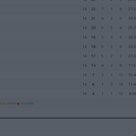
14
22
7
1
6
27-2
14
21
6
3
5
39-3
14
20
5
5
4
25-2
14
18
5
3
6
26-3
14
18
5
3
6
24-3
14
17
5
2
7
27-3
14
14
4
2
8
17-5
14
7
2
1
11
15-4
14
6
1
3
10
11-4
14
4
1
1
12
8-3
wo
remis
porażka