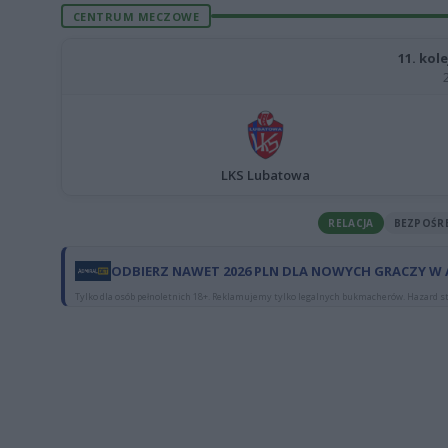
CENTRUM MECZOWE
11. kole
LKS Lubatowa
RELACJA
BEZPOŚR
ODBIERZ NAWET 2026 PLN DLA NOWYCH GRACZY W
Tylko dla osób pełnoletnich 18+. Reklamujemy tylko legalnych bukmacherów. Hazard st