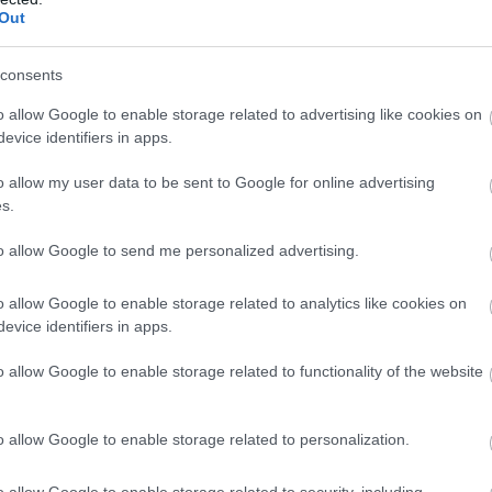
28
18
4
6
18
27-7
Out
28
7
1
4
23
15-7
wo
remis
porażka
consents
o allow Google to enable storage related to advertising like cookies on
evice identifiers in apps.
M
PKT
Z
R
P
GOL
o allow my user data to be sent to Google for online advertising
14
32
10
2
2
38-1
s.
14
31
10
1
3
53-2
to allow Google to send me personalized advertising.
14
30
9
3
2
37-2
o allow Google to enable storage related to analytics like cookies on
14
29
8
5
1
43-1
evice identifiers in apps.
14
29
9
2
3
45-2
o allow Google to enable storage related to functionality of the website
14
27
8
3
3
34-1
14
21
7
0
7
28-3
o allow Google to enable storage related to personalization.
14
20
6
2
6
24-2
14
19
6
1
7
30-2
o allow Google to enable storage related to security, including