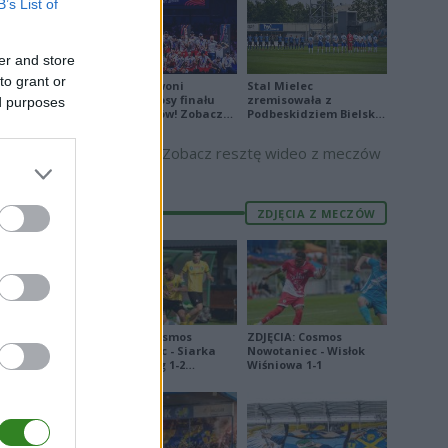
B’s List of
E
FORMA
2
er and store
9
to grant or
Biało-Czerwoni
Stal Mielec
odwrócili losy finału
zremisowała z
ed purposes
7
Ligi Narodów! Zobacz
Podbeskidziem Bielsko-
skrót
Biała. Zobacz skrót
6
Zobacz resztę wideo z meczów
1
0
ZDJĘCIA Z MECZÓW
5
8
2
8
ZDJĘCIA: Cosmos
ZDJĘCIA: Cosmos
Nowotaniec - Siarka
Nowotaniec - Wisłok
6
Tarnobrzeg 1-2
Wiśniowa 1-1
[PUCHAR POLSKI]
2
9