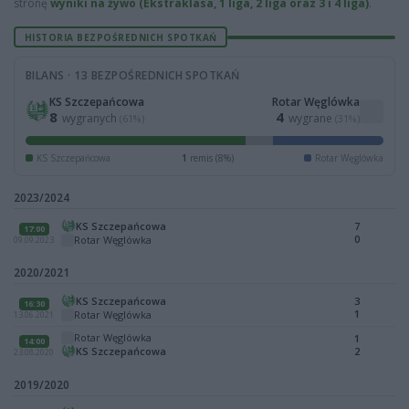
stronę
wyniki na żywo (Ekstraklasa, 1 liga, 2 liga oraz 3 i 4 liga)
.
HISTORIA BEZPOŚREDNICH SPOTKAŃ
BILANS · 13 BEZPOŚREDNICH SPOTKAŃ
KS Szczepańcowa
Rotar Węglówka
8
4
wygranych
wygrane
(61%)
(31%)
KS Szczepańcowa
1
remis (8%)
Rotar Węglówka
2023/2024
KS Szczepańcowa
7
17:00
0
Rotar Węglówka
09.09.2023
2020/2021
KS Szczepańcowa
3
16:30
1
Rotar Węglówka
13.06.2021
Rotar Węglówka
1
14:00
KS Szczepańcowa
2
23.08.2020
2019/2020