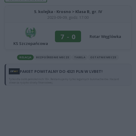
5. kolejka - Krosno > Klasa B, gr. IV
2023-09-09, godz. 17:00
7
-
0
Rotar Węglówka
KS Szczepańcowa
RELACJA
BEZPOŚREDNIE MECZE
TABELA
OSTATNIE MECZE
PAKIET POWITALNY DO 4321 PLN W LVBET!
Tylko dla osób pełnoletnich 18+. Reklamujemy tylko legalnych bukmacherów. Hazard
stwarza ryzyko straty finansowej.