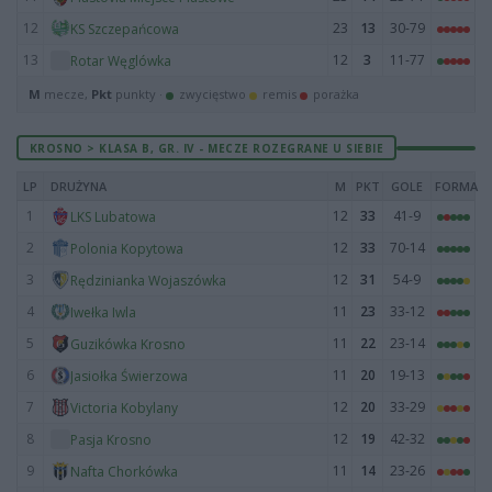
12
23
13
30-79
KS Szczepańcowa
13
12
3
11-77
Rotar Węglówka
M
mecze,
Pkt
punkty ·
zwycięstwo
remis
porażka
KROSNO > KLASA B, GR. IV - MECZE ROZEGRANE U SIEBIE
LP
DRUŻYNA
M
PKT
GOLE
FORMA
1
12
33
41-9
LKS Lubatowa
2
12
33
70-14
Polonia Kopytowa
3
12
31
54-9
Rędzinianka Wojaszówka
4
11
23
33-12
Iwełka Iwla
5
11
22
23-14
Guzikówka Krosno
6
11
20
19-13
Jasiołka Świerzowa
7
12
20
33-29
Victoria Kobylany
8
12
19
42-32
Pasja Krosno
9
11
14
23-26
Nafta Chorkówka