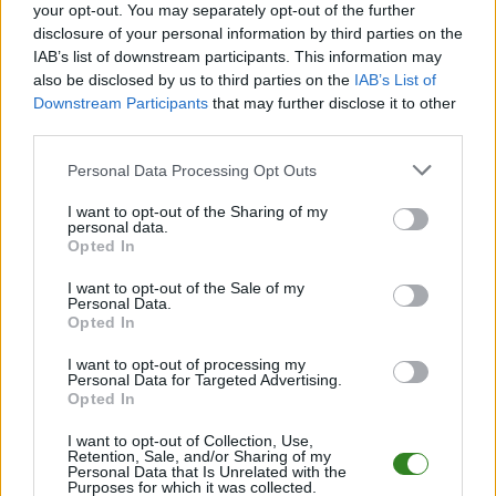
your opt-out. You may separately opt-out of the further
Pełny harmonogram rozgrywek dostępny jest tutaj:
Krosno > Klasa B,
gr. IV - terminarz
disclosure of your personal information by third parties on the
.
IAB’s list of downstream participants. This information may
Informacje o składach i strzelcach
also be disclosed by us to third parties on the
IAB’s List of
W miarę dostępności danych, publikujemy
składy wyjściowe,
Downstream Participants
that may further disclose it to other
rezerwowych, zmiany oraz listę strzelców bramek
. Informacje te
third parties.
aktualizujemy zależnie od poziomu ligi i dostępnych źródeł.
Please note that this website/app uses one or more Google
Personal Data Processing Opt Outs
Śledź mecze swojej drużyny
services and may gather and store information including but
Jeśli jesteś kibicem klubu KS Szczepańcowa lub Rotar Węglówka - zaglądaj
not limited to your visit or usage behaviour. You may click to
I want to opt-out of the Sharing of my
tutaj częściej. Nasz serwis regularnie dostarcza informacje o
terminach
personal data.
grant or deny consent to Google and its third-party tags to
meczów, wynikach, transferach i newsach klubowych
.
Opted In
use your data for below specified purposes in below Google
PodkarpacieLive.pl to największa baza
meczów lokalnych drużyn
consent section.
I want to opt-out of the Sale of my
piłkarskich
w województwie. Sprawdź nasze relacje, śledź ulubioną ligę i
Personal Data.
bądź na bieżąco z wydarzeniami z boisk!
Opted In
Analiza przed meczem: KS Szczepańcowa vs Rotar Węglówka
I want to opt-out of processing my
Mecz
KS Szczepańcowa - Rotar Węglówka
Personal Data for Targeted Advertising.
odbędzie się w ramach 5.
Opted In
kolejki - Krosno > Klasa B, gr. IV. Spotkanie zostanie rozegrane w dniu 09
września 2023. Początek meczu o godz. 17:00.
I want to opt-out of Collection, Use,
KS Szczepańcowa
przystępuje do tego spotkania w roli gospodarza. Jak
Retention, Sale, and/or Sharing of my
drużyna radzi sobie w sezonie 2023/2024 rozgrywek Krosno > Klasa B, gr.
Personal Data that Is Unrelated with the
Purposes for which it was collected.
IV przed własną publicznością? Na tej stronie możecie zobaczyć tabelę