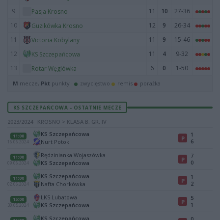
9
11
10
27-36
Pasja Krosno
10
12
9
26-34
Guzikówka Krosno
11
11
9
15-46
Victoria Kobylany
12
11
4
9-32
KS Szczepańcowa
13
6
0
1-50
Rotar Węglówka
M
mecze,
Pkt
punkty ·
zwycięstwo
remis
porażka
KS SZCZEPAŃCOWA - OSTATNIE MECZE
2023/2024 · KROSNO > KLASA B, GR. IV
KS Szczepańcowa
1
11:00
P
6
Nurt Potok
16.06.2024
Rędzinianka Wojaszówka
7
11:00
P
0
KS Szczepańcowa
09.06.2024
KS Szczepańcowa
1
11:00
P
2
Nafta Chorkówka
02.06.2024
LKS Lubatowa
5
15:00
P
1
KS Szczepańcowa
30.05.2024
KS Szczepańcowa
0