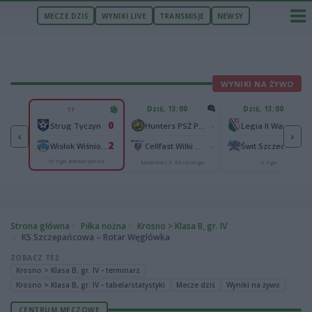
MECZE DZIŚ
WYNIKI LIVE
TRANSMISJE
NEWSY
WYNIKI NA ŻYWO
U
Dziś, 13:00
Dziś, 13:00
11'
2
0
Podbeskidzie Bielsko-Biała
-
-
Strug Tyczyn
Hunters PSŻ Poznań
Legia II Warszawa
‹
›
2
2
sk
-
-
Wisłok Wiśniowa
Cellfast Wilki Krosno
Świt Szczecin
IV liga podkarpacka
Metalkas 2. Ekstraliga
II liga
Strona główna
Piłka nożna
Krosno > Klasa B, gr. IV
KS Szczepańcowa – Rotar Węglówka
ZOBACZ TEŻ
Krosno > Klasa B, gr. IV - terminarz
Krosno > Klasa B, gr. IV - tabela/statystyki
Mecze dziś
Wyniki na żywo
CENTRUM MECZOWE