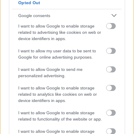
Opted Out
uwzględniającą tylko mecze u siebie. W tabeli biorącej pod uwagę tylko
mecze wyjazdowe możecie natomiast sprawdzić jak spisuje się klub
Rotar Węglówka
.
Google consents
Krosno > Klasa B, gr. IV - sytuacja w tabeli
I want to allow Google to enable storage
Przed meczami 5. kolejki - Krosno > Klasa B, gr. IV gospodarze (KS
related to advertising like cookies on web or
Szczepańcowa) zajmują
12. miejsce
w tabeli. Goście (Rotar Węglówka)
device identifiers in apps.
plasują się na
13. miejscu.
I want to allow my user data to be sent to
Poniżej znajdziesz także ostatnie mecze obu drużyn oraz statystyki
bramkowe.
Google for online advertising purposes.
KS Szczepańcowa vs. Rotar Węglówka - relacja, wynik na żywo,
I want to allow Google to send me
transmisja
personalized advertising.
Wynik meczu KS Szczepańcowa - Rotar Węglówka znajdziesz na naszej
stronie zaraz po jego zakończeniu. Jeżeli szukasz informacji meczowych,
I want to allow Google to enable storage
zajrzyj tutaj:
KS Szczepańcowa vs. Rotar Węglówka - wynik, składy,
related to analytics like cookies on web or
strzelcy
device identifiers in apps.
Jeżeli w internecie lub TV dostępna jest
transmisja na żywo z meczu KS
Szczepańcowa vs. Rotar Węglówka
albo innych spotkań Krosno >
I want to allow Google to enable storage
Klasa B, gr. IV na pewno znajdziesz takie informacje na naszym portalu.
related to functionality of the website or app.
Możliwe jednak, że nigdzie nie pojawi się stream online z tego pojedynku.
Śledź portal podkarpacieLIVE.pl i bądź na bieżąco.
I want to allow Google to enable storage