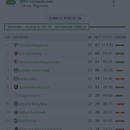
KS Szczepańcowa
2
17:00
2
Rotar Węglówka
17.08.2019
ZOBACZ WIĘCEJ (9)
KROSNO > KLASA B, GR. IV - AKTUALNA TABELA
LP
DRUŻYNA
M
PKT
GOLE
FORMA
1
23
61
114-32
Polonia Kopytowa
2
23
60
78-21
LKS Lubatowa
3
23
51
94-28
Rędzinianka Wojaszówka
4
23
38
43-36
Jasiołka Świerzowa
5
23
34
55-48
Iwełka Iwla
6
23
31
49-48
Guzikówka Krosno
7
23
29
69-68
Pasja Krosno
8
23
29
48-75
Victoria Kobylany
9
23
28
42-53
Nafta Chorkówka
10
23
28
65-85
Nurt Potok
11
23
14
23-71
Piastovia Miejsce Piastowe