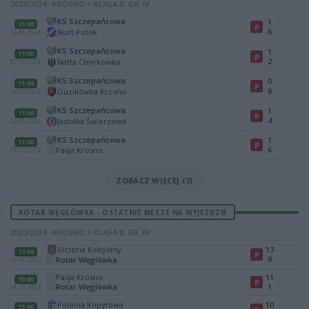
2023/2024 · KROSNO > KLASA B, GR. IV
KS Szczepańcowa
1
11:00
P
6
Nurt Potok
16.06.2024
KS Szczepańcowa
1
11:00
P
2
Nafta Chorkówka
02.06.2024
KS Szczepańcowa
0
11:00
P
6
Guzikówka Krosno
26.05.2024
KS Szczepańcowa
1
11:00
P
4
Jasiołka Świerzowa
12.05.2024
KS Szczepańcowa
1
11:00
P
6
Pasja Krosno
28.04.2024
ZOBACZ WIĘCEJ (7)
ROTAR WĘGLÓWKA - OSTATNIE MECZE NA WYJEZDZIE
2023/2024 · KROSNO > KLASA B, GR. IV
Victoria Kobylany
13
13:00
P
0
Rotar Węglówka
29.10.2023
Pasja Krosno
11
10:00
P
Rotar Węglówka
1
08.10.2023
Polonia Kopytowa
10
15:00