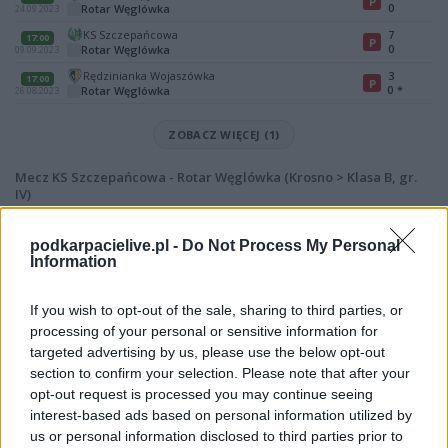
P
0
Rotar Węglówka
24.09.2023
KS Szczepańcowa
7
17:00
P
0
Rotar Węglówka
09.09.2023
Rędzinianka Wojaszówka
3
17:00
P
0
*
Rotar Węglówka
26.08.2023
ZOBACZ WIĘCEJ (1)
Mecz KS Szczepańcowa - Rotar Węglówka (Krosno > Klasa B, gr.
IV)
Spotkanie pomiędzy
KS Szczepańcowa i Rotar Węglówka
rozegrane
zostanie w ramach Krosno > Klasa B, gr. IV (5. kolejki - Krosno > Klasa B,
podkarpacielive.pl -
Do Not Process My Personal
gr. IV).
Information
Na stronie
PodkarpacieLive.pl
znajdziesz
wynik meczu, strzelców
bramek, kartki, składy, statystyki i informacje o przebiegu
If you wish to opt-out of the sale, sharing to third parties, or
spotkania
. To kompletne źródło danych dla kibiców i pasjonatów
processing of your personal or sensitive information for
lokalnej piłki nożnej. Jeżeli aktualnie nie widzisz tutaj danych z pewnością
targeted advertising by us, please use the below opt-out
pracujemy nad tym żeby je uzupełnić.
section to confirm your selection. Please note that after your
Wynik meczu KS Szczepańcowa vs Rotar Węglówka
opt-out request is processed you may continue seeing
Po zakończeniu spotkania automatycznie publikujemy
oficjalny wynik
interest-based ads based on personal information utilized by
spotkania
, a także dane meczowe, jeśli są dostępne.
us or personal information disclosed to third parties prior to