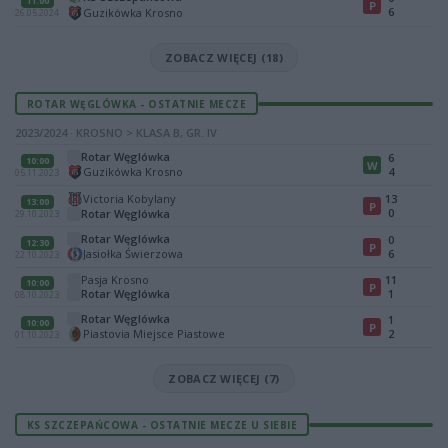
11:00
P
6
Guzikówka Krosno
26.05.2024
ZOBACZ WIĘCEJ (18)
ROTAR WĘGLÓWKA - OSTATNIE MECZE
2023/2024 · KROSNO > KLASA B, GR. IV
Rotar Węglówka
6
10:00
W
Guzikówka Krosno
4
05.11.2023
Victoria Kobylany
13
13:00
P
0
Rotar Węglówka
29.10.2023
Rotar Węglówka
0
12:30
P
Jasiołka Świerzowa
6
22.10.2023
Pasja Krosno
11
10:00
P
Rotar Węglówka
1
08.10.2023
Rotar Węglówka
1
10:00
P
Piastovia Miejsce Piastowe
2
01.10.2023
ZOBACZ WIĘCEJ (7)
KS SZCZEPAŃCOWA - OSTATNIE MECZE U SIEBIE