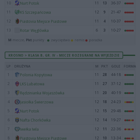
10
11
13
36-37
Nurt Potok
11
12
9
21-47
KS Szczepańcowa
12
11
4
10-37
Piastovia Miejsce Piastowe
13
6
3
10-27
Rotar Węglówka
M
mecze,
Pkt
punkty ·
zwycięstwo
remis
porażka
KROSNO > KLASA B, GR. IV - MECZE ROZEGRANE NA WYJEŹDZIE
LP
DRUŻYNA
M
PKT
GOLE
FORMA
1
11
28
44-18
Polonia Kopytowa
2
11
27
37-12
LKS Lubatowa
3
11
20
40-19
Rędzinianka Wojaszówka
4
12
18
24-23
Jasiołka Świerzowa
5
12
15
29-48
Nurt Potok
6
12
14
19-27
Nafta Chorkówka
7
12
11
22-36
Iwełka Iwla
8
12
10
13-34
Piastovia Miejsce Piastowe