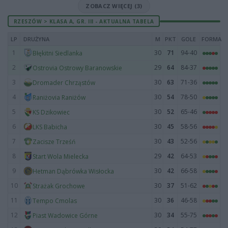
ZOBACZ WIĘCEJ (3)
RZESZÓW > KLASA A, GR. III - AKTUALNA TABELA
LP
DRUŻYNA
M
PKT
GOLE
FORMA
1
30
71
94-40
Błękitni Siedlanka
2
29
64
84-37
Ostrovia Ostrowy Baranowskie
3
30
63
71-36
Dromader Chrząstów
4
30
54
78-50
Raniżovia Raniżów
5
30
52
65-46
KS Dzikowiec
6
30
45
58-56
LKS Babicha
7
30
43
52-56
Zacisze Trześń
8
29
42
64-53
Start Wola Mielecka
9
30
42
66-58
Hetman Dąbrówka Wisłocka
10
30
37
51-62
Strażak Grochowe
11
30
36
46-58
Tempo Cmolas
12
30
34
55-75
Piast Wadowice Górne