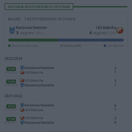
HISTORIA BEZPOŚREDNICH SPOTKAŃ
BILANS · 7 BEZPOŚREDNICH SPOTKAŃ
Raniżovia Raniżów
LKS Babicha
3
4
wygrane
wygrane
(43%)
(57%)
Raniżovia Raniżów
0
remisów (0%)
LKS Babicha
2022/2023
Raniżovia Raniżów
2
16:00
1
LKS Babicha
30.04.2023
LKS Babicha
3
11:00
1
Raniżovia Raniżów
25.09.2022
2021/2022
Raniżovia Raniżów
6
18:30
1
LKS Babicha
01.06.2022
LKS Babicha
2
11:00
0
Raniżovia Raniżów
05.09.2021