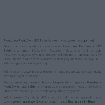
Raniżovia Raniżów - LKS Babicha (wynik na żywo, relacja live)
Tutaj znajdziesz wyniki na żywo meczu
Raniżovia Raniżów - LKS
Babicha
w ramach 30. kolejki - Rzeszów > Klasa A, gr. III. Informacje
meczowe, relacja na żywo (jeśli dostępna), kiedy mecz Raniżovia Raniżów
- LKS Babicha, a także strzelcy bramek i szczegóły meczowe. Relacja LIVE -
jeśli dostępna pojawi się poniżej.
Jeśli relacja na żywo nie jest dostępna - przy meczu widnieje adnotacja
TWK (tylko wynik końcowy)
Poniżej znajdziesz również historę bezpośrednich spotkań
Raniżovia
Raniżów vs. LKS Babicha
, informacje o pozostałych meczach 30. kolejki
- Rzeszów > Klasa A, gr. III oraz aktualną tabelę rozgrywek.
Jeśli interesują Cię relacje LIVE z meczów piłki nożnej, sprawdź naszą
stronę
wyniki na żywo (Ekstraklasa, 1 liga, 2 liga oraz 3 i 4 liga)
.