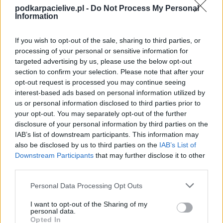
zostanie w ramach Rzeszów > Klasa A, gr. III (30. kolejki - Rzeszów > Klasa
podkarpacielive.pl -
Do Not Process My Personal
A, gr. III).
Information
Na stronie
PodkarpacieLive.pl
znajdziesz
wynik meczu, strzelców
bramek, kartki, składy, statystyki i informacje o przebiegu
If you wish to opt-out of the sale, sharing to third parties, or
spotkania
. To kompletne źródło danych dla kibiców i pasjonatów
processing of your personal or sensitive information for
lokalnej piłki nożnej. Jeżeli aktualnie nie widzisz tutaj danych z pewnością
targeted advertising by us, please use the below opt-out
pracujemy nad tym żeby je uzupełnić.
section to confirm your selection. Please note that after your
Wynik meczu Raniżovia Raniżów vs LKS Babicha
opt-out request is processed you may continue seeing
Po zakończeniu spotkania automatycznie publikujemy
oficjalny wynik
interest-based ads based on personal information utilized by
spotkania
, a także dane meczowe, jeśli są dostępne.
us or personal information disclosed to third parties prior to
your opt-out. You may separately opt-out of the further
Pełny harmonogram rozgrywek dostępny jest tutaj:
Rzeszów > Klasa A,
gr. III - terminarz
disclosure of your personal information by third parties on the
.
IAB’s list of downstream participants. This information may
Informacje o składach i strzelcach
also be disclosed by us to third parties on the
IAB’s List of
W miarę dostępności danych, publikujemy
składy wyjściowe,
Downstream Participants
that may further disclose it to other
rezerwowych, zmiany oraz listę strzelców bramek
. Informacje te
third parties.
aktualizujemy zależnie od poziomu ligi i dostępnych źródeł.
Please note that this website/app uses one or more Google
Personal Data Processing Opt Outs
Śledź mecze swojej drużyny
services and may gather and store information including but
Jeśli jesteś kibicem klubu Raniżovia Raniżów lub LKS Babicha - zaglądaj
not limited to your visit or usage behaviour. You may click to
I want to opt-out of the Sharing of my
tutaj częściej. Nasz serwis regularnie dostarcza informacje o
terminach
personal data.
grant or deny consent to Google and its third-party tags to
meczów, wynikach, transferach i newsach klubowych
.
Opted In