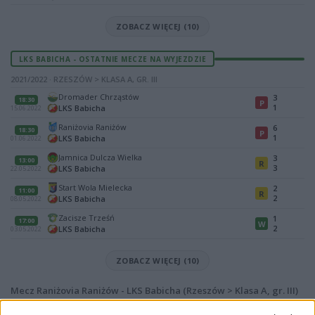
ZOBACZ WIĘCEJ (10)
LKS BABICHA - OSTATNIE MECZE NA WYJEZDZIE
2021/2022 · RZESZÓW > KLASA A, GR. III
Dromader Chrząstów
3
18:30
P
1
LKS Babicha
15.06.2022
Raniżovia Raniżów
6
18:30
P
1
LKS Babicha
01.06.2022
Jamnica Dulcza Wielka
3
13:00
R
3
LKS Babicha
22.05.2022
Start Wola Mielecka
2
11:00
R
2
LKS Babicha
08.05.2022
Zacisze Trześń
1
17:00
W
2
LKS Babicha
03.05.2022
ZOBACZ WIĘCEJ (10)
Mecz Raniżovia Raniżów - LKS Babicha (Rzeszów > Klasa A, gr. III)
Spotkanie pomiędzy
Raniżovia Raniżów i LKS Babicha
rozegrane