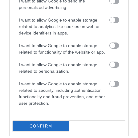
I want to allow Google to send me
transmisja
personalized advertising.
Wynik meczu Raniżovia Raniżów - LKS Babicha znajdziesz na naszej
stronie zaraz po jego zakończeniu. Jeżeli szukasz informacji meczowych,
I want to allow Google to enable storage
zajrzyj tutaj:
Raniżovia Raniżów vs. LKS Babicha - wynik, składy,
related to analytics like cookies on web or
strzelcy
device identifiers in apps.
Jeżeli w internecie lub TV dostępna jest
transmisja na żywo z meczu
Raniżovia Raniżów vs. LKS Babicha
albo innych spotkań Rzeszów >
I want to allow Google to enable storage
Klasa A, gr. III na pewno znajdziesz takie informacje na naszym portalu.
related to functionality of the website or app.
Możliwe jednak, że nigdzie nie pojawi się stream online z tego pojedynku.
Śledź portal podkarpacieLIVE.pl i bądź na bieżąco.
I want to allow Google to enable storage
related to personalization.
Asseco Resovia
Developres Rzeszów
ITA TOOLS Stal Mielec
I want to allow Google to enable storage
|
|
|
Cellfast Wilki Krosno
Texom Stal Rzeszów
Stal Mielec
related to security, including authentication
|
|
|
Motor Lublin
functionality and fraud prevention, and other
Stal Rzeszów
Stal Stalowa Wola
Wisła Kraków
|
|
|
|
user protection.
Resovia
Wieczysta Kraków
Sandecja Nowy Sącz
|
|
|
Siarka Tarnobrzeg
Wisłoka Dębica
4 liga podkarpacka
|
|
|
JKS Jarosław
Karpaty Krosno
|
CONFIRM
Mecze dziś
Wyniki LIVE
Transmisje
O nas
Kontakt
|
|
|
|
|