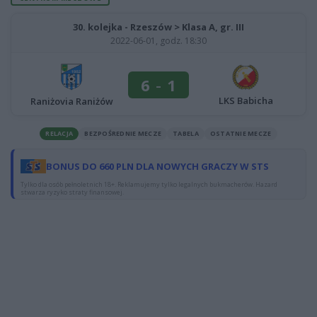
30. kolejka - Rzeszów > Klasa A, gr. III
2022-06-01, godz. 18:30
6
-
1
LKS Babicha
Raniżovia Raniżów
RELACJA
BEZPOŚREDNIE MECZE
TABELA
OSTATNIE MECZE
BONUS DO 660 PLN DLA NOWYCH GRACZY W STS
Tylko dla osób pełnoletnich 18+. Reklamujemy tylko legalnych bukmacherów. Hazard
stwarza ryzyko straty finansowej.