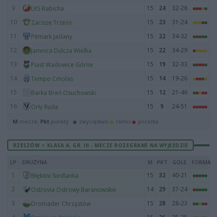
9
15
24
32-28
LKS Babicha
10
15
23
31-24
Zacisze Trześń
11
15
22
34-32
Pitmark Jaślany
12
15
22
34-29
Jamnica Dulcza Wielka
13
15
19
32-33
Piast Wadowice Górne
14
15
14
19-26
Tempo Cmolas
15
15
12
21-46
Barka Breń Osuchowski
16
15
9
24-51
Orły Ruda
M
mecze,
Pkt
punkty ·
zwycięstwo
remis
porażka
RZESZÓW > KLASA A, GR. III - MECZE ROZEGRANE NA WYJEŹDZIE
LP
DRUŻYNA
M
PKT
GOLE
FORMA
1
15
32
40-21
Błękitni Siedlanka
2
14
29
37-24
Ostrovia Ostrowy Baranowskie
3
15
28
28-23
Dromader Chrząstów