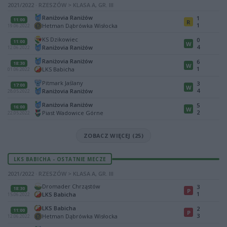
2021/2022 · RZESZÓW > KLASA A, GR. III
Raniżovia Raniżów
1
11:00
R
1
Hetman Dąbrówka Wisłocka
19.06.2022
KS Dzikowiec
0
11:00
W
4
Raniżovia Raniżów
12.06.2022
Raniżovia Raniżów
6
18:30
W
1
LKS Babicha
01.06.2022
Pitmark Jaślany
3
17:00
W
4
Raniżovia Raniżów
28.05.2022
Raniżovia Raniżów
5
16:00
W
2
Piast Wadowice Górne
22.05.2022
ZOBACZ WIĘCEJ (25)
LKS BABICHA - OSTATNIE MECZE
2021/2022 · RZESZÓW > KLASA A, GR. III
Dromader Chrząstów
3
18:30
P
1
LKS Babicha
15.06.2022
LKS Babicha
2
11:00
P
3
Hetman Dąbrówka Wisłocka
12.06.2022