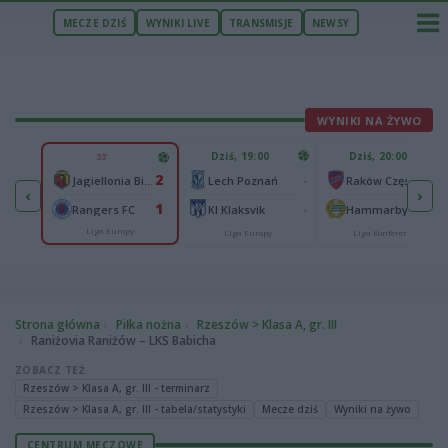
MECZE DZIŚ
WYNIKI LIVE
TRANSMISJE
NEWSY
WYNIKI NA ŻYWO
U
Dziś, 19:00
Dziś, 20:00
33'
1
2
Ferencvaros Budapeszt
-
-
Jagiellonia Białystok
Lech Poznań
Raków Częstochowa
‹
›
0
1
ze
-
-
Rangers FC
KI Klaksvik
Hammarby IF
Liga Europy
Liga Europy
Liga Konferencji
Strona główna
Piłka nożna
Rzeszów > Klasa A, gr. III
Raniżovia Raniżów – LKS Babicha
ZOBACZ TEŻ
Rzeszów > Klasa A, gr. III - terminarz
Rzeszów > Klasa A, gr. III - tabela/statystyki
Mecze dziś
Wyniki na żywo
CENTRUM MECZOWE