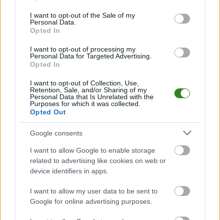
use your data for below specified purposes in below Google
PodkarpacieLive.pl to największa baza
meczów lokalnych drużyn
consent section.
I want to opt-out of the Sale of my
piłkarskich
w województwie. Sprawdź nasze relacje, śledź ulubioną ligę i
Personal Data.
bądź na bieżąco z wydarzeniami z boisk!
Opted In
Analiza przed meczem: Raniżovia Raniżów vs LKS Babicha
I want to opt-out of processing my
Mecz
Raniżovia Raniżów - LKS Babicha
Personal Data for Targeted Advertising.
odbędzie się w ramach 30.
Opted In
kolejki - Rzeszów > Klasa A, gr. III. Spotkanie zostanie rozegrane w dniu 01
czerwca 2022. Początek meczu o godz. 18:30.
I want to opt-out of Collection, Use,
Raniżovia Raniżów
przystępuje do tego spotkania w roli gospodarza.
Retention, Sale, and/or Sharing of my
Jak drużyna radzi sobie w sezonie 2021/2022 rozgrywek Rzeszów > Klasa
Personal Data that Is Unrelated with the
Purposes for which it was collected.
A, gr. III przed własną publicznością? Na tej stronie możecie zobaczyć
Opted Out
tabelę uwzględniającą tylko mecze u siebie. W tabeli biorącej pod uwagę
tylko mecze wyjazdowe możecie natomiast sprawdzić jak spisuje się klub
LKS Babicha
.
Google consents
Rzeszów > Klasa A, gr. III - sytuacja w tabeli
I want to allow Google to enable storage
Przed meczami 30. kolejki - Rzeszów > Klasa A, gr. III gospodarze
related to advertising like cookies on web or
(Raniżovia Raniżów) zajmują
4. miejsce
w tabeli. Goście (LKS Babicha)
device identifiers in apps.
plasują się na
6. miejscu.
I want to allow my user data to be sent to
Poniżej znajdziesz także ostatnie mecze obu drużyn oraz statystyki
bramkowe.
Google for online advertising purposes.
Raniżovia Raniżów vs. LKS Babicha - relacja, wynik na żywo,