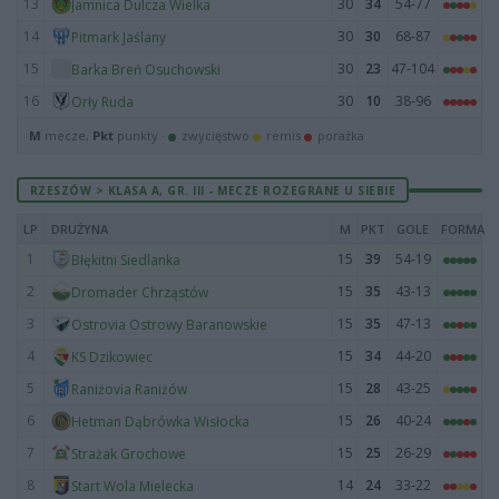
13
30
34
54-77
Jamnica Dulcza Wielka
14
30
30
68-87
Pitmark Jaślany
15
30
23
47-104
Barka Breń Osuchowski
16
30
10
38-96
Orły Ruda
M
mecze,
Pkt
punkty ·
zwycięstwo
remis
porażka
RZESZÓW > KLASA A, GR. III - MECZE ROZEGRANE U SIEBIE
LP
DRUŻYNA
M
PKT
GOLE
FORMA
1
15
39
54-19
Błękitni Siedlanka
2
15
35
43-13
Dromader Chrząstów
3
15
35
47-13
Ostrovia Ostrowy Baranowskie
4
15
34
44-20
KS Dzikowiec
5
15
28
43-25
Raniżovia Raniżów
6
15
26
40-24
Hetman Dąbrówka Wisłocka
7
15
25
26-29
Strażak Grochowe
8
14
24
33-22
Start Wola Mielecka