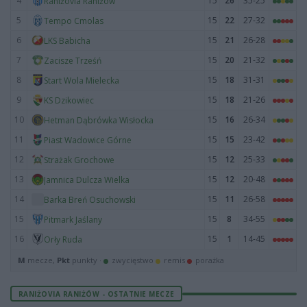
4
15
26
35-25
Raniżovia Raniżów
5
15
22
27-32
Tempo Cmolas
6
15
21
26-28
LKS Babicha
7
15
20
21-32
Zacisze Trześń
8
15
18
31-31
Start Wola Mielecka
9
15
18
21-26
KS Dzikowiec
10
15
16
26-34
Hetman Dąbrówka Wisłocka
11
15
15
23-42
Piast Wadowice Górne
12
15
12
25-33
Strażak Grochowe
13
15
12
20-48
Jamnica Dulcza Wielka
14
15
11
26-58
Barka Breń Osuchowski
15
15
8
34-55
Pitmark Jaślany
16
15
1
14-45
Orły Ruda
M
mecze,
Pkt
punkty ·
zwycięstwo
remis
porażka
RANIŻOVIA RANIŻÓW - OSTATNIE MECZE