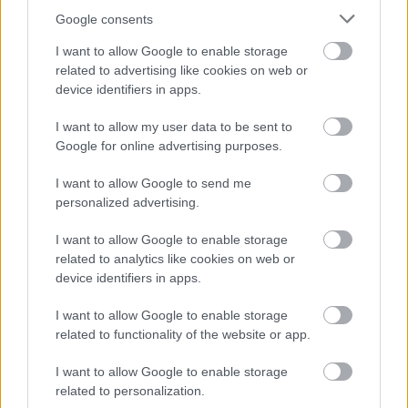
sprawdzić jak spisuje się klub
Beskid Posada Górna
.
Google consents
Krosno > Klasa Okręgowa - sytuacja w tabeli
I want to allow Google to enable storage
Przed meczami 32. kolejki - Krosno > Klasa Okręgowa gospodarze
(Grabowianka Grabówka) zajmują
related to advertising like cookies on web or
14. miejsce
w tabeli. Goście (Beskid
Posada Górna) plasują się na
15. miejscu.
device identifiers in apps.
Poniżej znajdziesz także ostatnie mecze obu drużyn oraz statystyki
I want to allow my user data to be sent to
bramkowe.
Google for online advertising purposes.
Grabowianka Grabówka vs. Beskid Posada Górna - relacja, wynik
na żywo, transmisja
I want to allow Google to send me
Wynik meczu Grabowianka Grabówka - Beskid Posada Górna znajdziesz
personalized advertising.
na naszej stronie zaraz po jego zakończeniu. Jeżeli szukasz informacji
meczowych, zajrzyj tutaj:
Grabowianka Grabówka vs. Beskid Posada
I want to allow Google to enable storage
Górna - wynik, składy, strzelcy
related to analytics like cookies on web or
Jeżeli w internecie lub TV dostępna jest
transmisja na żywo z meczu
device identifiers in apps.
Grabowianka Grabówka vs. Beskid Posada Górna
albo innych
spotkań Krosno > Klasa Okręgowa na pewno znajdziesz takie informacje
I want to allow Google to enable storage
na naszym portalu. Możliwe jednak, że nigdzie nie pojawi się stream
related to functionality of the website or app.
online z tego pojedynku. Śledź portal podkarpacieLIVE.pl i bądź na
bieżąco.
I want to allow Google to enable storage
related to personalization.