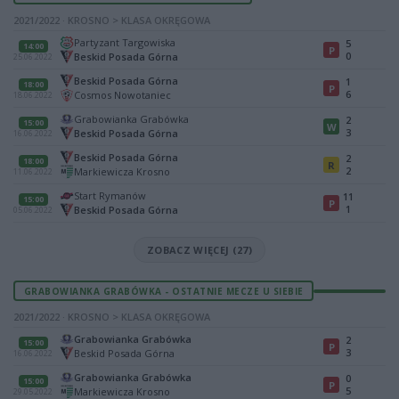
2021/2022 · KROSNO > KLASA OKRĘGOWA
Partyzant Targowiska
5
14:00
P
0
Beskid Posada Górna
25.06.2022
Beskid Posada Górna
1
18:00
P
6
Cosmos Nowotaniec
18.06.2022
Grabowianka Grabówka
2
15:00
W
3
Beskid Posada Górna
16.06.2022
Beskid Posada Górna
2
18:00
R
2
Markiewicza Krosno
11.06.2022
Start Rymanów
11
15:00
P
1
Beskid Posada Górna
05.06.2022
ZOBACZ WIĘCEJ (27)
GRABOWIANKA GRABÓWKA - OSTATNIE MECZE U SIEBIE
2021/2022 · KROSNO > KLASA OKRĘGOWA
Grabowianka Grabówka
2
15:00
P
3
Beskid Posada Górna
16.06.2022
Grabowianka Grabówka
0
15:00
P
5
Markiewicza Krosno
29.05.2022