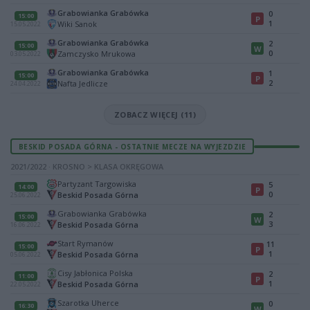
Grabowianka Grabówka
0
15:00
P
1
Wiki Sanok
15.05.2022
Grabowianka Grabówka
2
15:00
W
0
Zamczysko Mrukowa
03.05.2022
Grabowianka Grabówka
1
15:00
P
2
Nafta Jedlicze
24.04.2022
ZOBACZ WIĘCEJ (11)
BESKID POSADA GÓRNA - OSTATNIE MECZE NA WYJEZDZIE
2021/2022 · KROSNO > KLASA OKRĘGOWA
Partyzant Targowiska
5
14:00
P
0
Beskid Posada Górna
25.06.2022
Grabowianka Grabówka
2
15:00
W
3
Beskid Posada Górna
16.06.2022
Start Rymanów
11
15:00
P
1
Beskid Posada Górna
05.06.2022
Cisy Jabłonica Polska
2
11:00
P
1
Beskid Posada Górna
22.05.2022
Szarotka Uherce
0
16:30
W