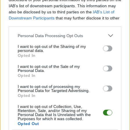
W miarę dostępności danych, publikujemy
składy wyjściowe,
IAB’s list of downstream participants. This information may
rezerwowych, zmiany oraz listę strzelców bramek
. Informacje te
aktualizujemy zależnie od poziomu ligi i dostępnych źródeł.
also be disclosed by us to third parties on the
IAB’s List of
Downstream Participants
that may further disclose it to other
Śledź mecze swojej drużyny
third parties.
Jeśli jesteś kibicem klubu Grabowianka Grabówka lub Beskid Posada
Górna - zaglądaj tutaj częściej. Nasz serwis regularnie dostarcza
Please note that this website/app uses one or more Google
Personal Data Processing Opt Outs
informacje o
terminach meczów, wynikach, transferach i newsach
services and may gather and store information including but
klubowych
.
not limited to your visit or usage behaviour. You may click to
I want to opt-out of the Sharing of my
personal data.
grant or deny consent to Google and its third-party tags to
PodkarpacieLive.pl to największa baza
meczów lokalnych drużyn
Opted In
piłkarskich
w województwie. Sprawdź nasze relacje, śledź ulubioną ligę i
use your data for below specified purposes in below Google
bądź na bieżąco z wydarzeniami z boisk!
consent section.
I want to opt-out of the Sale of my
Personal Data.
Analiza przed meczem: Grabowianka Grabówka vs Beskid Posada
Opted In
Górna
Mecz
Grabowianka Grabówka - Beskid Posada Górna
odbędzie się
I want to opt-out of processing my
w ramach 32. kolejki - Krosno > Klasa Okręgowa. Spotkanie zostanie
Personal Data for Targeted Advertising.
Opted In
rozegrane w dniu 16 czerwca 2022. Początek meczu o godz. 15:00.
Grabowianka Grabówka
przystępuje do tego spotkania w roli
I want to opt-out of Collection, Use,
gospodarza. Jak drużyna radzi sobie w sezonie 2021/2022 rozgrywek
Retention, Sale, and/or Sharing of my
Krosno > Klasa Okręgowa przed własną publicznością? Na tej stronie
Personal Data that Is Unrelated with the
Purposes for which it was collected.
możecie zobaczyć tabelę uwzględniającą tylko mecze u siebie. W tabeli
Opted Out
biorącej pod uwagę tylko mecze wyjazdowe możecie natomiast