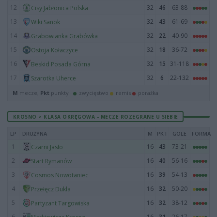
12
32
46
63-88
Cisy Jabłonica Polska
13
32
43
61-69
Wiki Sanok
14
32
22
40-90
Grabowianka Grabówka
15
32
18
36-72
Ostoja Kołaczyce
16
32
15
31-118
Beskid Posada Górna
17
32
6
22-132
Szarotka Uherce
M
mecze,
Pkt
punkty ·
zwycięstwo
remis
porażka
KROSNO > KLASA OKRĘGOWA - MECZE ROZEGRANE U SIEBIE
LP
DRUŻYNA
M
PKT
GOLE
FORMA
1
16
43
73-21
Czarni Jasło
2
16
40
56-16
Start Rymanów
3
16
39
54-13
Cosmos Nowotaniec
4
16
32
50-20
Przełęcz Dukla
5
16
32
38-12
Partyzant Targowiska
6
16
31
26-17