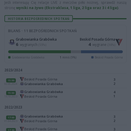
Jeśli interesują Cię relacje LIVE z meczów piłki nożnej, sprawdź naszą
stronę
wyniki na żywo (Ekstraklasa, 1 liga, 2 liga oraz 3 i 4 liga)
.
HISTORIA BEZPOŚREDNICH SPOTKAŃ
BILANS · 11 BEZPOŚREDNICH SPOTKAŃ
Grabowianka Grabówka
Beskid Posada Górna
6
4
wygranych
wygrane
(55%)
(36%)
Grabowianka Grabówka
1
remis (9%)
Beskid Posada Górna
2023/2024
Beskid Posada Górna
3
15:00
2
Grabowianka Grabówka
02.06.2024
Grabowianka Grabówka
4
15:00
1
Beskid Posada Górna
15.10.2023
2022/2023
Grabowianka Grabówka
3
17:00
2
Beskid Posada Górna
01.04.2023
Beskid Posada Górna
3
17:30