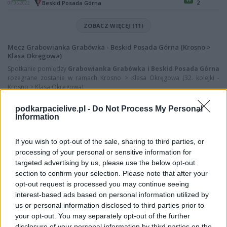
2
Beskid Posada Górna
07.05.2022
ZOBACZ WIĘCEJ (11)
Mecz Grabowianka Grabówka - Beskid Posada Górna (Krosno >
Klasa Okręgowa)
Spotkanie pomiędzy
Grabowianka Grabówka i Beskid Posada Górna
rozegrane zostanie w ramach Krosno > Klasa Okręgowa (32. kolejki -
Krosno > Klasa Okręgowa).
Na stronie
PodkarpacieLive.pl
znajdziesz
wynik meczu, strzelców
podkarpacielive.pl -
Do Not Process My Personal
bramek, kartki, składy, statystyki i informacje o przebiegu
Information
spotkania
. To kompletne źródło danych dla kibiców i pasjonatów
lokalnej piłki nożnej. Jeżeli aktualnie nie widzisz tutaj danych z pewnością
pracujemy nad tym żeby je uzupełnić.
If you wish to opt-out of the sale, sharing to third parties, or
processing of your personal or sensitive information for
Wynik meczu Grabowianka Grabówka vs Beskid Posada Górna
targeted advertising by us, please use the below opt-out
Po zakończeniu spotkania automatycznie publikujemy
oficjalny wynik
section to confirm your selection. Please note that after your
spotkania
, a także dane meczowe, jeśli są dostępne.
opt-out request is processed you may continue seeing
Pełny harmonogram rozgrywek dostępny jest tutaj:
Krosno > Klasa
interest-based ads based on personal information utilized by
Okręgowa - terminarz
.
us or personal information disclosed to third parties prior to
your opt-out. You may separately opt-out of the further
Informacje o składach i strzelcach
disclosure of your personal information by third parties on the