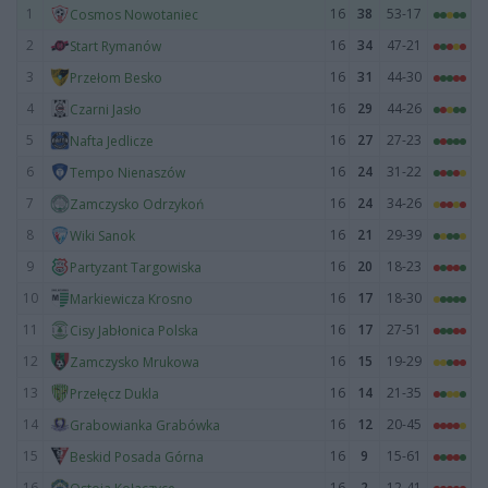
1
16
38
53-17
Cosmos Nowotaniec
2
16
34
47-21
Start Rymanów
3
16
31
44-30
Przełom Besko
4
16
29
44-26
Czarni Jasło
5
16
27
27-23
Nafta Jedlicze
6
16
24
31-22
Tempo Nienaszów
7
16
24
34-26
Zamczysko Odrzykoń
8
16
21
29-39
Wiki Sanok
9
16
20
18-23
Partyzant Targowiska
10
16
17
18-30
Markiewicza Krosno
11
16
17
27-51
Cisy Jabłonica Polska
12
16
15
19-29
Zamczysko Mrukowa
13
16
14
21-35
Przełęcz Dukla
14
16
12
20-45
Grabowianka Grabówka
15
16
9
15-61
Beskid Posada Górna
16
16
2
12-41