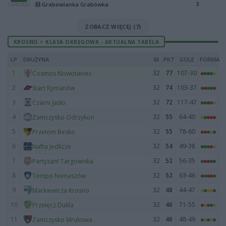
3
Grabowianka Grabówka
13.08.2022
ZOBACZ WIĘCEJ (7)
KROSNO > KLASA OKRĘGOWA - AKTUALNA TABELA
LP
DRUŻYNA
M
PKT
GOLE
FORMA
1
32
77
107-30
Cosmos Nowotaniec
2
32
74
103-37
Start Rymanów
3
32
72
117-47
Czarni Jasło
4
32
55
64-40
Zamczysko Odrzykoń
5
32
55
78-60
Przełom Besko
6
32
54
49-38
Nafta Jedlicze
7
32
52
56-35
Partyzant Targowiska
8
32
52
63-46
Tempo Nienaszów
9
32
48
44-47
Markiewicza Krosno
10
32
46
71-55
Przełęcz Dukla
11
32
46
48-49
Zamczysko Mrukowa