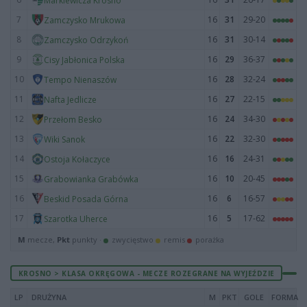
Markiewicza Krosno
7
16
31
29-20
Zamczysko Mrukowa
8
16
31
30-14
Zamczysko Odrzykoń
9
16
29
36-37
Cisy Jabłonica Polska
10
16
28
32-24
Tempo Nienaszów
11
16
27
22-15
Nafta Jedlicze
12
16
24
34-30
Przełom Besko
13
16
22
32-30
Wiki Sanok
14
16
16
24-31
Ostoja Kołaczyce
15
16
10
20-45
Grabowianka Grabówka
16
16
6
16-57
Beskid Posada Górna
17
16
5
17-62
Szarotka Uherce
M
mecze,
Pkt
punkty ·
zwycięstwo
remis
porażka
KROSNO > KLASA OKRĘGOWA - MECZE ROZEGRANE NA WYJEŹDZIE
LP
DRUŻYNA
M
PKT
GOLE
FORMA