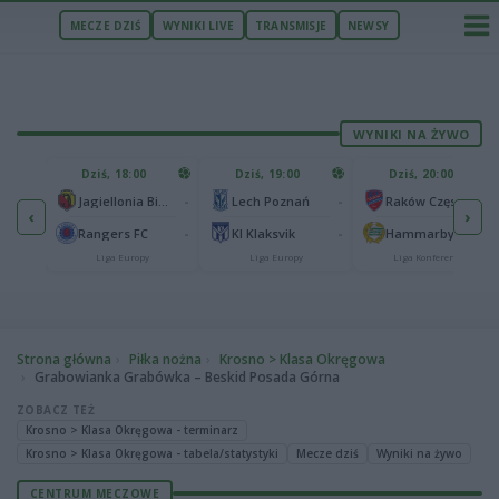
MECZE DZIŚ
WYNIKI LIVE
TRANSMISJE
NEWSY
WYNIKI NA ŻYWO
U
Dziś, 18:00
Dziś, 19:00
Dziś, 20:00
1
Ferencvaros Budapeszt
-
-
-
Jagiellonia Białystok
Lech Poznań
Raków Częstochowa
‹
›
0
ze
-
-
-
Rangers FC
KI Klaksvik
Hammarby IF
Liga Europy
Liga Europy
Liga Konferencji
Strona główna
Piłka nożna
Krosno > Klasa Okręgowa
Grabowianka Grabówka – Beskid Posada Górna
ZOBACZ TEŻ
Krosno > Klasa Okręgowa - terminarz
Krosno > Klasa Okręgowa - tabela/statystyki
Mecze dziś
Wyniki na żywo
CENTRUM MECZOWE