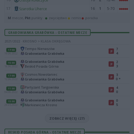
Ostoja Kołaczyce
17
16
1
5-70
Szarotka Uherce
M
mecze,
Pkt
punkty ·
zwycięstwo
remis
porażka
GRABOWIANKA GRABÓWKA - OSTATNIE MECZE
2021/2022 · KROSNO > KLASA OKRĘGOWA
Tempo Nienaszów
7
17:00
P
4
Grabowianka Grabówka
19.06.2022
Grabowianka Grabówka
2
15:00
P
3
Beskid Posada Górna
16.06.2022
Cosmos Nowotaniec
3
17:00
P
0
*
Grabowianka Grabówka
12.06.2022
Partyzant Targowiska
4
11:00
P
0
Grabowianka Grabówka
04.06.2022
Grabowianka Grabówka
0
15:00
P
5
Markiewicza Krosno
29.05.2022
ZOBACZ WIĘCEJ (27)
BESKID POSADA GÓRNA - OSTATNIE MECZE