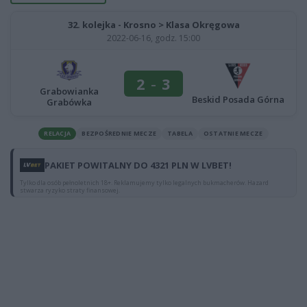
32. kolejka - Krosno > Klasa Okręgowa
2022-06-16, godz. 15:00
2
-
3
Grabowianka
Beskid Posada Górna
Grabówka
RELACJA
BEZPOŚREDNIE MECZE
TABELA
OSTATNIE MECZE
PAKIET POWITALNY DO 4321 PLN W LVBET!
Tylko dla osób pełnoletnich 18+. Reklamujemy tylko legalnych bukmacherów. Hazard
stwarza ryzyko straty finansowej.