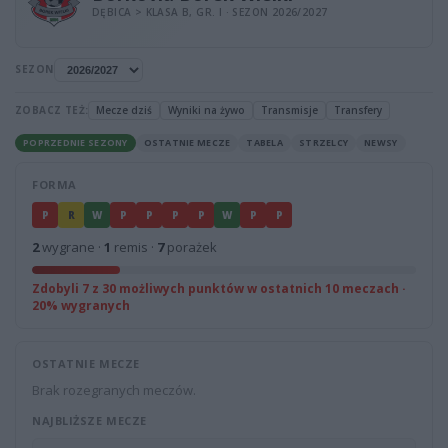
DĘBICA > KLASA B, GR. I · SEZON 2026/2027
SEZON
ZOBACZ TEŻ:
Mecze dziś
Wyniki na żywo
Transmisje
Transfery
POPRZEDNIE SEZONY
OSTATNIE MECZE
TABELA
STRZELCY
NEWSY
FORMA
P
R
W
P
P
P
P
W
P
P
2
wygrane ·
1
remis ·
7
porażek
Zdobyli 7 z 30 możliwych punktów w ostatnich 10 meczach ·
20% wygranych
OSTATNIE MECZE
Brak rozegranych meczów.
NAJBLIŻSZE MECZE