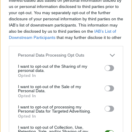
interest-based ads based on personal information utilized by
Borkovia Borek Wielki - mecze rozegrane na wyjeździe
us or personal information disclosed to third parties prior to
LP
DRUŻYNA
M
PKT
GOLE
FORMA
your opt-out. You may separately opt-out of the further
disclosure of your personal information by third parties on the
M
mecze,
Pkt
punkty ·
zwycięstwo
remis
porażka
IAB’s list of downstream participants. This information may
also be disclosed by us to third parties on the
IAB’s List of
Borkovia Borek Wielki - strzelcy bramek
Downstream Participants
that may further disclose it to other
third parties.
LP.
PIŁKARZ
BRAMKI
Please note that this website/app uses one or more Google
Brak statystyk
Personal Data Processing Opt Outs
services and may gather and store information including but
not limited to your visit or usage behaviour. You may click to
I want to opt-out of the Sharing of my
personal data.
Borkovia Borek Wielki - powiązane newsy
grant or deny consent to Google and its third-party tags to
Opted In
use your data for below specified purposes in below Google
Plan sparingów
consent section.
I want to opt-out of the Sale of my
Borkovii Borek
Personal Data.
Opted In
Wielki (zima 2017)
I want to opt-out of processing my
2017-02-25 08:22
Personal Data for Targeted Advertising.
Opted In
...
I want to opt-out of Collection, Use,
Retention, Sale, and/or Sharing of my