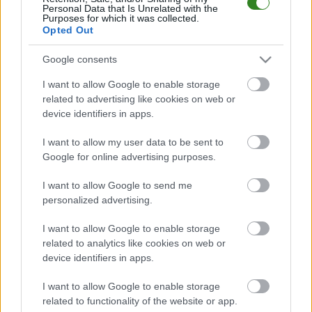
Czytaj więcej
Personal Data that Is Unrelated with the
Purposes for which it was collected.
Opted Out
Plan sparingów
Google consents
Borkovii Borek
I want to allow Google to enable storage
Wielki (zima 2016)
related to advertising like cookies on web or
2016-01-27 22:26
device identifiers in apps.
I want to allow my user data to be sent to
Drużyna Borkovii Borek Wielki rozpoczęła już przygotowania do
Google for online advertising purposes.
rundy wiosennej. Znamy plan sparingów tego zespołu. &nbsp;
Drużyna Ryszarda Roga z dorobkiem 20 punktów zajmuje 7.
I want to allow Google to send me
miejsce w dębickiej klasie B. Piłkarze Borkovii Borek Wielki
personalized advertising.
mogą jeszcze włączyć się do walki o awans. ...
I want to allow Google to enable storage
Czytaj więcej
related to analytics like cookies on web or
device identifiers in apps.
Borkovia Borek Wielki - wszystkie powiązane newsy
I want to allow Google to enable storage
related to functionality of the website or app.