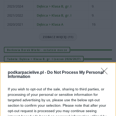
2023/2024
Dębica > Klasa B, gr. I
9.
2021/2022
Dębica > Klasa B, gr. I
9.
2020/2021
Dębica > Klasa A
19.
ZOBACZ WIĘCEJ (11)
Borkovia Borek Wielki - ostatnie mecze
Tabela: Dębica > Klasa B, gr. I (sezon 2026/2027)
LP
DRUŻYNA
M
PKT
GOLE
FORMA
podkarpacielive.pl -
Do Not Process My Personal
M
mecze,
Pkt
punkty ·
zwycięstwo
remis
porażka
Information
Borkovia Borek Wielki - mecze rozegrane u siebie
If you wish to opt-out of the sale, sharing to third parties, or
processing of your personal or sensitive information for
LP
DRUŻYNA
M
PKT
GOLE
FORMA
targeted advertising by us, please use the below opt-out
M
mecze,
Pkt
punkty ·
zwycięstwo
remis
porażka
section to confirm your selection. Please note that after your
opt-out request is processed you may continue seeing