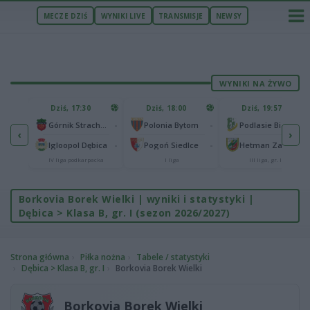
MECZE DZIŚ
WYNIKI LIVE
TRANSMISJE
NEWSY
WYNIKI NA ŻYWO
U
Dziś, 17:30
Dziś, 18:00
Dziś, 19:57
65
lonia Bydgoszcz
-
-
-
Górnik Strachocina
Polonia Bytom
Podlasie Biała Podlaska
‹
›
25
-
-
-
Igloopol Dębica
Pogoń Siedlce
Hetman Zamość
aliga
IV liga podkarpacka
I liga
III liga, gr. IV
Borkovia Borek Wielki | wyniki i statystyki |
Dębica > Klasa B, gr. I (sezon 2026/2027)
Strona główna
Piłka nożna
Tabele / statystyki
Dębica > Klasa B, gr. I
Borkovia Borek Wielki
Borkovia Borek Wielki