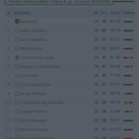
Tabela: Stalowa Wola > Klasa B, gr. II (sezon 2017/2018)
LP
DRUŻYNA
M
PKT
GOLE
FORMA
1
26
70
87-20
KS Jarocin
2
26
65
99-19
Sanna Zaklików
3
26
57
83-25
San Rozwadów
4
26
52
69-31
WKS Kurzyna
5
26
47
81-43
LZS Wola Rzeczycka
6
26
42
56-46
Huragan Zdziechowice
7
26
40
71-66
LZS Turbia
8
26
37
63-71
LZS Kotowa Wola
9
26
27
45-74
Jaruga Bieliniec
10
26
24
47-74
LZS Majdan Zbydniowski
11
26
24
37-68
Jagiełło Pilchów
12
26
18
33-71
Orzeł Glinianka
13
26
12
33-155
Milenium Bieliny
14
26
16
31-72
Radosan Radomyśl