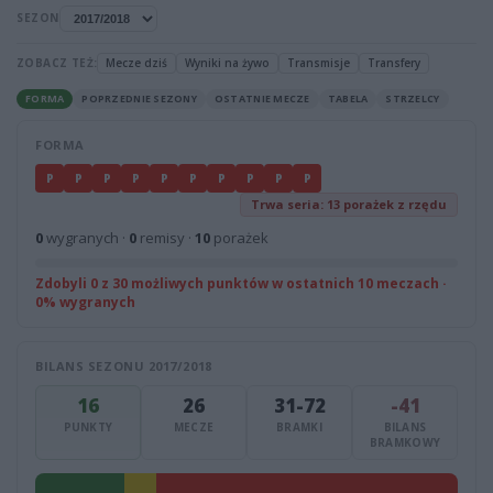
SEZON
ZOBACZ TEŻ:
Mecze dziś
Wyniki na żywo
Transmisje
Transfery
FORMA
POPRZEDNIE SEZONY
OSTATNIE MECZE
TABELA
STRZELCY
FORMA
P
P
P
P
P
P
P
P
P
P
Trwa seria: 13 porażek z rzędu
0
wygranych ·
0
remisy ·
10
porażek
Zdobyli 0 z 30 możliwych punktów w ostatnich 10 meczach ·
0% wygranych
BILANS SEZONU 2017/2018
16
26
31-72
-41
PUNKTY
MECZE
BRAMKI
BILANS
BRAMKOWY