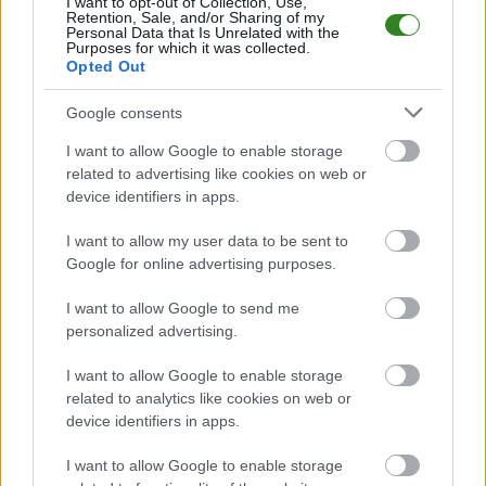
I want to opt-out of Collection, Use,
Retention, Sale, and/or Sharing of my
10
13
9
23-46
LZS Kotowa Wola
Personal Data that Is Unrelated with the
Purposes for which it was collected.
11
13
9
17-41
Radosan Radomyśl
Opted Out
12
13
8
17-41
Orzeł Glinianka
Google consents
13
13
6
12-77
Milenium Bieliny
14
13
4
10-46
Jaruga Bieliniec
I want to allow Google to enable storage
related to advertising like cookies on web or
M
mecze,
Pkt
punkty ·
zwycięstwo
remis
porażka
device identifiers in apps.
Radosan Radomyśl - strzelcy bramek
I want to allow my user data to be sent to
Google for online advertising purposes.
LP.
PIŁKARZ
BRAMKI
1
I want to allow Google to send me
Jakub Jędrzejewski
20
personalized advertising.
2
Bartosz Wolak
6
I want to allow Google to enable storage
3
Sławomir Bolko
4
related to analytics like cookies on web or
device identifiers in apps.
4
Dominik Dąbek
3
5
Bartłomiej Hołody
2
I want to allow Google to enable storage