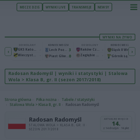
MECZE DZIŚ
WYNIKI LIVE
TRANSMISJE
NEWSY
WYNIKI NA ŻYWO
ECZU
ODWOŁANY
KONIEC MECZU
ODWOŁANY
KONIEC MECZU
1
GKS Katowice
-
3
Raków Częstochowa
-
2
Bruk-Bet Termalica Nieciecza
Lech Poznań
Śląsk II Wrocław
‹
›
Wieczysta Kraków
-
Zagłębie Lubin
-
2
0
0
Warta Poznań
Piast Gliwice
Górnik Łęczna
Radosan Radomyśl | wyniki i statystyki | Stalowa
Wola > Klasa B, gr. II (sezon 2017/2018)
Strona główna
Piłka nożna
Tabele / statystyki
Stalowa Wola > Klasa B, gr. II
Radosan Radomyśl
Radosan Radomyśl
AKTUALNE MIEJSCE
14.
STALOWA WOLA > KLASA B, GR. II ·
z 14 drużyn · 16 pkt
SEZON 2017/2018