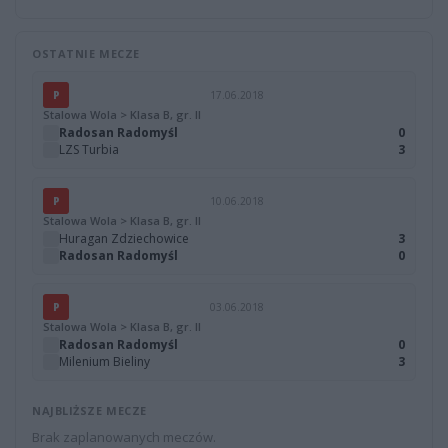
OSTATNIE MECZE
P
17.06.2018
Stalowa Wola > Klasa B, gr. II
Radosan Radomyśl
0
LZS Turbia
3
P
10.06.2018
Stalowa Wola > Klasa B, gr. II
Huragan Zdziechowice
3
Radosan Radomyśl
0
P
03.06.2018
Stalowa Wola > Klasa B, gr. II
Radosan Radomyśl
0
Milenium Bieliny
3
NAJBLIŻSZE MECZE
Brak zaplanowanych meczów.