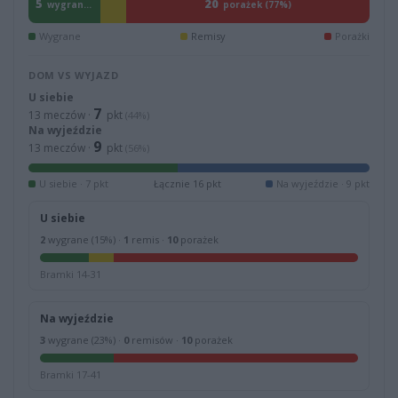
5
20
wygranych (19%)
porażek (77%)
Wygrane
Remisy
Porażki
DOM VS WYJAZD
U siebie
7
13 meczów ·
pkt
(44%)
Na wyjeździe
9
13 meczów ·
pkt
(56%)
U siebie · 7 pkt
Łącznie 16 pkt
Na wyjeździe · 9 pkt
U siebie
2
wygrane (15%) ·
1
remis ·
10
porażek
Bramki 14-31
Na wyjeździe
3
wygrane (23%) ·
0
remisów ·
10
porażek
Bramki 17-41