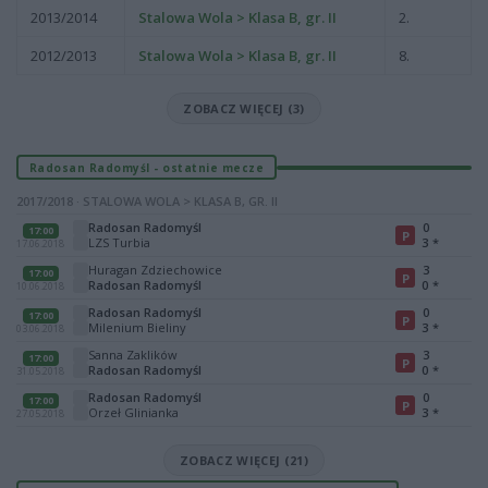
2013/2014
Stalowa Wola > Klasa B, gr. II
2.
2012/2013
Stalowa Wola > Klasa B, gr. II
8.
ZOBACZ WIĘCEJ (3)
Radosan Radomyśl - ostatnie mecze
2017/2018 · STALOWA WOLA > KLASA B, GR. II
Radosan Radomyśl
0
17:00
P
LZS Turbia
3
*
17.06.2018
Huragan Zdziechowice
3
17:00
P
Radosan Radomyśl
0
*
10.06.2018
Radosan Radomyśl
0
17:00
P
Milenium Bieliny
3
*
03.06.2018
Sanna Zaklików
3
17:00
P
Radosan Radomyśl
0
*
31.05.2018
Radosan Radomyśl
0
17:00
P
Orzeł Glinianka
3
*
27.05.2018
ZOBACZ WIĘCEJ (21)