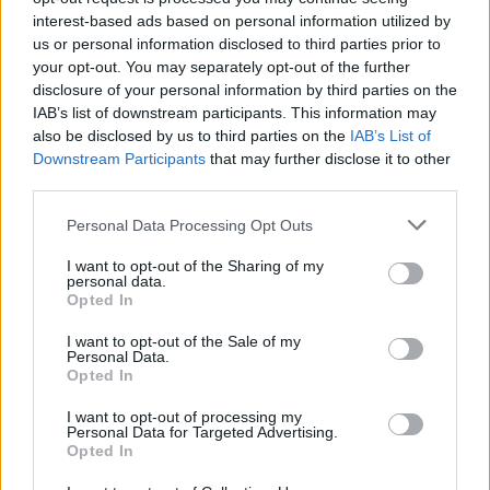
12
13
10
16-30
Orzeł Glinianka
interest-based ads based on personal information utilized by
13
13
7
14-31
Radosan Radomyśl
us or personal information disclosed to third parties prior to
your opt-out. You may separately opt-out of the further
14
13
6
21-78
Milenium Bieliny
disclosure of your personal information by third parties on the
M
mecze,
Pkt
punkty ·
zwycięstwo
remis
porażka
IAB’s list of downstream participants. This information may
also be disclosed by us to third parties on the
IAB’s List of
Radosan Radomyśl - mecze rozegrane na wyjeździe
Downstream Participants
that may further disclose it to other
third parties.
LP
DRUŻYNA
M
PKT
GOLE
FORMA
Please note that this website/app uses one or more Google
Personal Data Processing Opt Outs
1
13
34
44-8
KS Jarocin
services and may gather and store information including but
2
13
32
38-11
Sanna Zaklików
not limited to your visit or usage behaviour. You may click to
I want to opt-out of the Sharing of my
personal data.
3
grant or deny consent to Google and its third-party tags to
13
27
39-17
San Rozwadów
Opted In
use your data for below specified purposes in below Google
4
13
24
30-17
WKS Kurzyna
consent section.
I want to opt-out of the Sale of my
5
13
18
35-27
LZS Wola Rzeczycka
Personal Data.
Opted In
6
13
16
25-28
Huragan Zdziechowice
7
13
15
30-40
LZS Turbia
I want to opt-out of processing my
Personal Data for Targeted Advertising.
8
13
13
23-37
LZS Majdan Zbydniowski
Opted In
9
13
10
18-38
Jagiełło Pilchów