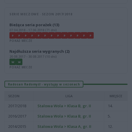
SERIE MECZOWE · SEZON 2017/2018
Bieżąca seria porażek (13)
07.04.2018 - 17.06.2018 (71 dni)
P
P
P
P
P
P
P
P
P
P
P
P
P
POKAŻ MECZE
Najdłuższa seria wygranych (2)
20.08.2017 - 30.08.2017 (10 dni)
W
W
POKAŻ MECZE
Radosan Radomyśl - występy w sezonach
SEZON
LIGA
MIEJSCE
2017/2018
Stalowa Wola > Klasa B, gr. II
14.
2016/2017
Stalowa Wola > Klasa B, gr. II
5.
2014/2015
Stalowa Wola > Klasa A, gr. II
12.