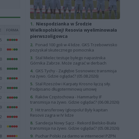
1.
Niespodzianka w Środzie
Wielkopolskiej! Resovia wyeliminowała
E
FORMA
pierwszoligowca
5
2.
Ponad 100 goli w 4 lidze. GKS Trzebownisko
3
pozyskał skutecznego pomocnika
3.
Stal Mielec testuje byłego napastnika
0
Górnika Zabrze. Może zagrać w derbach
6
4.
GKS Tychy - Zagłębie Sosnowiec transmisja
na żywo. Gdzie oglądać? (05.08.2026)
0
5.
Stal Rzeszów i Karpaty Krosno łączą siły.
7
Podpisano długoterminową umowę
6.
Raków Częstochowa - Hammarby IF
2
transmisja na żywo. Gdzie oglądać? (06.08.2026)
9
7.
Hit transferowy Igloopolu! Były kapitan
Resovii zagra w IV lidze
2
8.
Sandecja Nowy Sącz - Rekord Bielsko-Biała
3
transmisja na żywo. Gdzie oglądać? (05.08.2026)
8
9.
Puchar Polski za darmo w internecie! PZPN