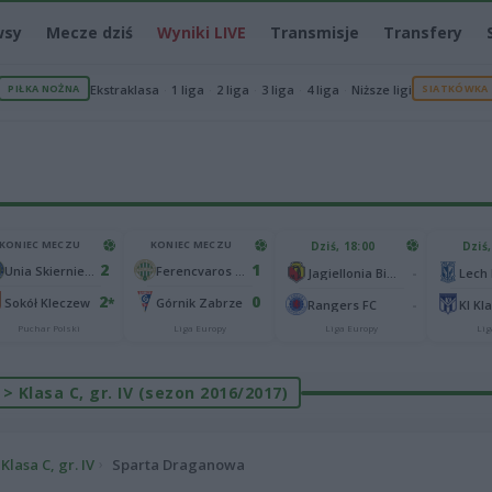
wsy
Mecze dziś
Wyniki LIVE
Transmisje
Transfery
PIŁKA NOŻNA
Ekstraklasa
1 liga
2 liga
3 liga
4 liga
Niższe ligi
SIATKÓWKA
KONIEC MECZU
KONIEC MECZU
Dziś, 18:00
Dziś,
2
1
Unia Skierniewice
Ferencvaros Budapeszt
-
Jagiellonia Białystok
Lech
2
0
*
Sokół Kleczew
Górnik Zabrze
-
Rangers FC
KI Kl
Puchar Polski
Liga Europy
Liga Europy
Lig
> Klasa C, gr. IV (sezon 2016/2017)
Klasa C, gr. IV
Sparta Draganowa