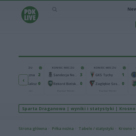
Ne
KONIEC MECZU
KONIEC MECZU
KONIEC MECZU
2
3
1
Górnik Łęczna
Sandecja Nowy Sącz
GKS Tychy
‹
0
0
0
KKS 1925 Kalisz
Rekord Bielsko-Biała
Zagłębie Sosnowiec
Puchar Polski
Puchar Polski
Puchar Polski
Sparta Draganowa | wyniki i statystyki | Krosno 
Strona główna
Piłka nożna
Tabele / statystyki
Krosno > 