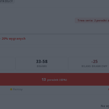
STRZELCY
Trwa seria: 2 porażki 
 · 20% wygranych
33-58
-25
BRAMKI
BILANS BRAMKOWY
13
porażek (65%)
Remisy
Na w