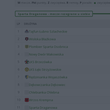
M
mecze,
Pkt
punkty,
Z
zwycięstwa,
R
remisy,
P
porażki ·
zwycięst
Sparta Draganowa - mecze rozegrane u siebie
LP
DRUŻYNA
1
Tajfun Łubno Szlacheckie
2
Wisłoka Błażkowa
3
Plombier Sparta Osobnica
4
Nowy Dwór Makowiska
5
LKS Brzezówka
6
LKS Łęki Strzyżowskie
7
Rędzinianka Wojaszówka
8
Dębowczanka Dębowiec
9
Chlebianka Chlebna
10
Wrzos Krempna
11
Sparta Draganowa