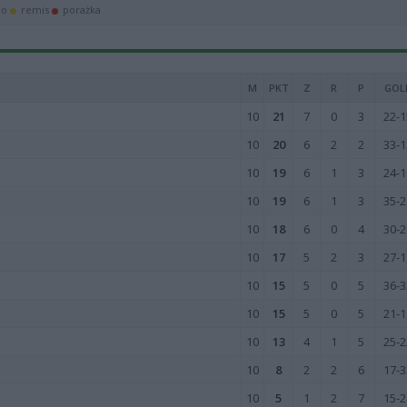
wo
remis
porażka
M
PKT
Z
R
P
GOL
10
21
7
0
3
22-1
10
20
6
2
2
33-1
10
19
6
1
3
24-1
10
19
6
1
3
35-2
10
18
6
0
4
30-2
10
17
5
2
3
27-1
10
15
5
0
5
36-3
10
15
5
0
5
21-1
10
13
4
1
5
25-2
10
8
2
2
6
17-3
10
5
1
2
7
15-2