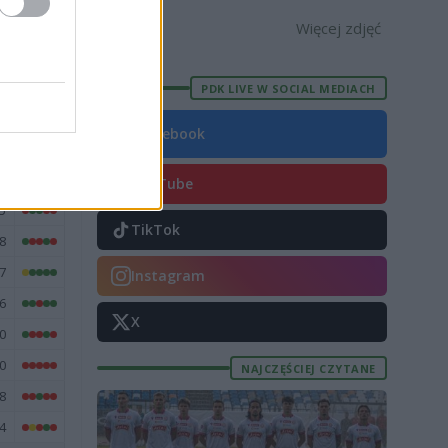
3 [ZDJĘCIA]
[OPRAWA, ZDJĘCIA]
Więcej zdjęć
E
FORMA
PDK LIVE W SOCIAL MEDIACH
7
Facebook
3
2
YouTube
5
TikTok
8
7
Instagram
6
X
0
0
NAJCZĘŚCIEJ CZYTANE
8
4