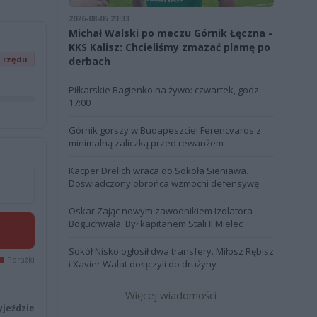
2026-08-05 23:33
Michał Walski po meczu Górnik Łęczna -
KKS Kalisz: Chcieliśmy zmazać plamę po
z rzędu
derbach
Piłkarskie Bagienko na żywo: czwartek, godz.
17:00
Górnik gorszy w Budapeszcie! Ferencvaros z
minimalną zaliczką przed rewanżem
Kacper Drelich wraca do Sokoła Sieniawa.
Doświadczony obrońca wzmocni defensywę
Oskar Zając nowym zawodnikiem Izolatora
Boguchwała. Był kapitanem Stali II Mielec
Sokół Nisko ogłosił dwa transfery. Miłosz Rębisz
Porażki
i Xavier Walat dołączyli do drużyny
Więcej wiadomości
yjeździe