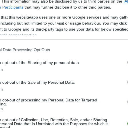
. This information may also be disclosed by us to third parties on the
IA
Participants
that may further disclose it to other third parties.
 that this website/app uses one or more Google services and may gath
POKA
including but not limited to your visit or usage behaviour. You may click 
 to Google and its third-party tags to use your data for below specifi
ogle consent section.
POKA
P
l Data Processing Opt Outs
POKA
o opt-out of the Sharing of my personal data.
POKA
In
o opt-out of the Sale of my Personal Data.
In
LIGA
MIEJSCE
to opt-out of processing my Personal Data for Targeted
ing.
IV
10.
In
IV
4.
o opt-out of Collection, Use, Retention, Sale, and/or Sharing
ersonal Data that Is Unrelated with the Purposes for which it
IV
7.
lected.