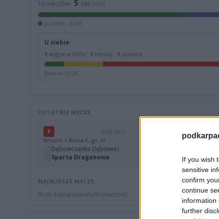
5
10 meczów ·
pkt
(33%)
U siebie · 5 pkt
U siebie
1
wygrana (10%) ·
2
remisy ·
7
porażek
Bramki 15-28
OSTATNIE MECZE
P
18.06.2017
P
podkarpaci
Krosno > Klasa C, gr. IV
Krosno > Kla
Dębowczanka Dębowiec
3
Sparta
Sparta Draganowa
0
Wisłoka 
If you wish 
sensitive in
confirm you
NAJBLIŻSZE MECZE
continue se
Brak zaplanowanych meczów.
information 
further disc