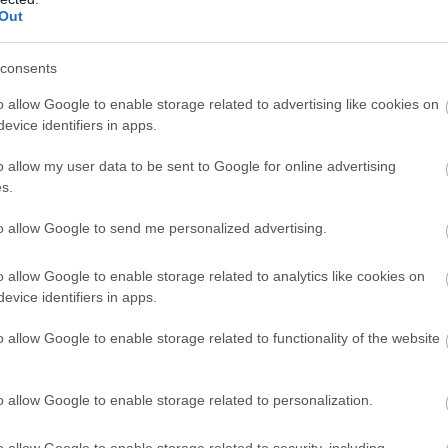
Out
II
14.
II
7.
consents
o allow Google to enable storage related to advertising like cookies on
ZOBACZ WIĘCEJ (3)
evice identifiers in apps.
o allow my user data to be sent to Google for online advertising
s.
to allow Google to send me personalized advertising.
o allow Google to enable storage related to analytics like cookies on
evice identifiers in apps.
o allow Google to enable storage related to functionality of the website
o allow Google to enable storage related to personalization.
o allow Google to enable storage related to security, including