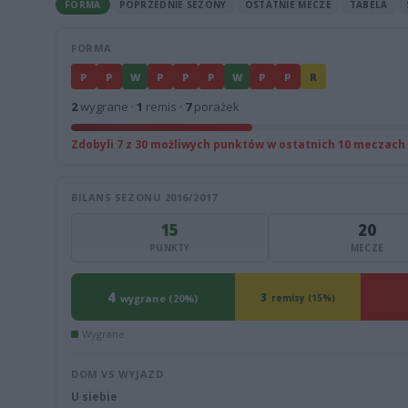
FORMA
POPRZEDNIE SEZONY
OSTATNIE MECZE
TABELA
FORMA
P
P
W
P
P
P
W
P
P
R
2
wygrane ·
1
remis ·
7
porażek
Zdobyli 7 z 30 możliwych punktów w ostatnich 10 meczach
BILANS SEZONU 2016/2017
15
20
PUNKTY
MECZE
4
3
wygrane (20%)
remisy (15%)
Wygrane
DOM VS WYJAZD
U siebie