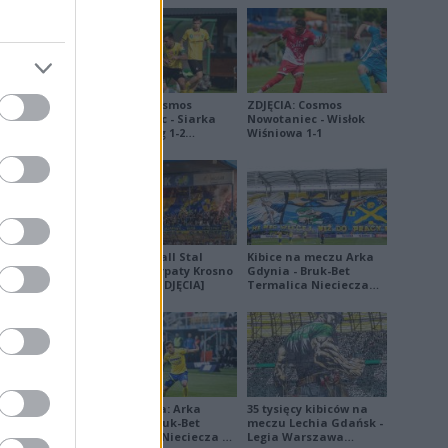
ZDJĘCIA: Cosmos
ZDJĘCIA: Cosmos
Nowotaniec - Siarka
Nowotaniec - Wisłok
Tarnobrzeg 1-2
Wiśniowa 1-1
[PUCHAR POLSKI]
3
P
0
*
Derby Ekoball Stal
Kibice na meczu Arka
1
Sanok - Karpaty Krosno
Gdynia - Bruk-Bet
P
2
na remis [ZDJĘCIA]
Termalica Nieciecza
[ZDJĘCIA]
2
W
5
0
P
5
1
Ekstraklasa: Arka
35 tysięcy kibiców na
P
3
Gdynia - Bruk-Bet
meczu Lechia Gdańsk -
Termalica Nieciecza 2-
Legia Warszawa