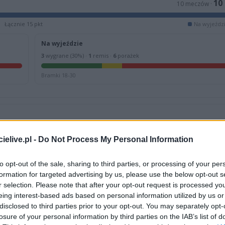
10
10 meczów ·
Łącznie 15 pkt
Na wyjeździ
Na wyjeździe
3
wygrane (30%) ·
1
remis ·
6
porażek
Bramki 18-30
11.06.2017
W
04.06.2017
elive.pl -
Do Not Process My Personal Information
sa C, gr. IV
Krosno > Klasa C, gr. IV
 Draganowa
1
Tajfun Łubno Szlacheckie
Błażkowa
2
Sparta Draganowa
to opt-out of the sale, sharing to third parties, or processing of your per
formation for targeted advertising by us, please use the below opt-out s
r selection. Please note that after your opt-out request is processed y
eing interest-based ads based on personal information utilized by us or
disclosed to third parties prior to your opt-out. You may separately opt-
losure of your personal information by third parties on the IAB’s list of