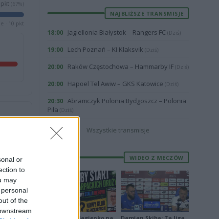
pkt
(67%)
NAJBLIŻSZE TRANSMISJE
e · 10 pkt
Jagiellonia Białystok – Rangers FC
18:00
(Dziś)
Lech Poznań – KI Klaksvik
19:00
(Dziś)
Raków Częstochowa – Hammarby IF
20:00
(Dziś)
Hapoel Tel Awiw – GKS Katowice
20:00
(Dziś)
Abramczyk Polonia Bydgoszcz – Polonia
20:30
Piła
(Dziś)
Wszystkie transmisje
2
5
WIDEO Z MECZÓW
sonal or
ection to
ou may
 personal
out of the
 downstream
Piłkarskie Bagienko na
Damian Skiba: Ta liga