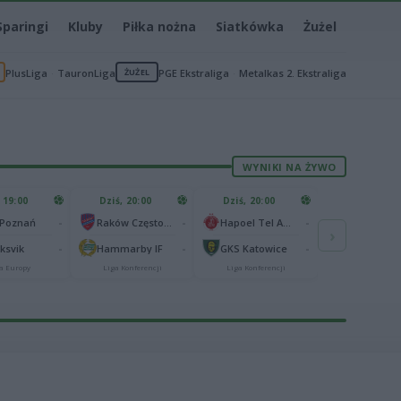
Sparingi
Kluby
Piłka nożna
Siatkówka
Żużel
PlusLiga
TauronLiga
ŻUŻEL
PGE Ekstraliga
Metalkas 2. Ekstraliga
WYNIKI NA ŻYWO
 19:00
Dziś, 20:00
Dziś, 20:00
-
-
-
 Poznań
Raków Częstochowa
Hapoel Tel Awiw
›
-
-
-
aksvik
Hammarby IF
GKS Katowice
a Europy
Liga Konferencji
Liga Konferencji