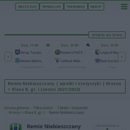
MECZE DZIŚ
WYNIKI LIVE
TRANSMISJE
NEWSY
WYNIKI NA ŻYWO
U
Dziś, 11:00
Dziś, 13:00
Dziś, 13:00
2
Podbeskidzie Bielsko-Biała
-
-
-
Strug Tyczyn
Hunters PSŻ Poznań
Legia II Warszawa
‹
›
2
sk
-
-
-
Wisłok Wiśniowa
Cellfast Wilki Krosno
Świt Szczecin
IV liga podkarpacka
Metalkas 2. Ekstraliga
II liga
Remix Niebieszczany | wyniki i statystyki | Krosno
> Klasa B, gr. I (sezon 2021/2022)
Strona główna
Piłka nożna
Tabele / statystyki
Krosno > Klasa B, gr. I
Remix Niebieszczany
Remix Niebieszczany
AKTUALNE MIEJSCE