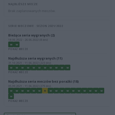
NAJBLIŻSZE MECZE
Brak zaplanowanych meczów.
SERIE MECZOWE · SEZON 2021/2022
Bieżąca seria wygranych (2)
18.06.2022 - 26.06.2022 (8 dni)
W
W
POKAŻ MECZE
Najdłuższa seria wygranych (11)
31.10.2021 - 11.06.2022 (223 dni)
W
W
W
W
W
W
W
W
W
W
W
POKAŻ MECZE
Najdłuższa seria meczów bez porażki (18)
05.09.2021 - 11.06.2022 (279 dni)
W
W
W
W
W
W
R
W
W
W
W
W
W
W
W
W
W
W
POKAŻ MECZE