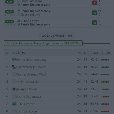
Otryt Lutowiska
1
17:30
P
Remix Niebieszczany
0
11.06.2022
Remix Niebieszczany
11
13:00
W
Gabry Łukowe
0
05.06.2022
ULKS Czerteż
0
14:00
W
Remix Niebieszczany
4
29.05.2022
ZOBACZ WIĘCEJ (19)
Tabela: Krosno > Klasa B, gr. I (sezon 2021/2022)
LP
DRUŻYNA
M
PKT
GOLE
FORMA
1
24
64
105-24
Remix Niebieszczany
2
24
59
88-27
Bieszczady Jankowce
3
24
55
94-40
Pionier Średnia Wieś
4
24
41
62-41
Otryt Lutowiska
5
24
41
73-72
Juventus Poraż
6
24
39
61-44
Lotnik Ustjanowa
7
24
36
53-56
ULKS Czerteż
8
24
31
67-87
Gabry Łukowe