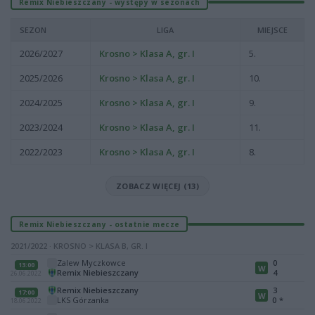
Remix Niebieszczany - występy w sezonach
SEZON
LIGA
MIEJSCE
2026/2027
Krosno > Klasa A, gr. I
5.
2025/2026
Krosno > Klasa A, gr. I
10.
2024/2025
Krosno > Klasa A, gr. I
9.
2023/2024
Krosno > Klasa A, gr. I
11.
2022/2023
Krosno > Klasa A, gr. I
8.
ZOBACZ WIĘCEJ (13)
Remix Niebieszczany - ostatnie mecze
2021/2022 · KROSNO > KLASA B, GR. I
Zalew Myczkowce
0
13:00
W
Remix Niebieszczany
4
26.06.2022
Remix Niebieszczany
3
17:00
W
LKS Górzanka
0
*
18.06.2022