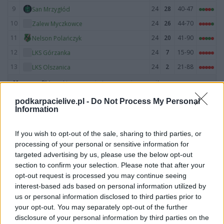
9
24
28
40-47
San Mrzygłód
10
24
26
44-70
Zalew Myczkowce
11
24
20
41-90
Nelson Polańczyk
12
24
7
15-90
LKS Górzanka
13
24
2
21-88
LKS Olszanica
M
mecze,
Pkt
punkty ·
zwycięstwo
remis
porażka
podkarpacielive.pl -
Do Not Process My Personal
Remix Niebieszczany - mecze rozegrane u siebie
Information
LP
DRUŻYNA
M
PKT
GOLE
FORMA
If you wish to opt-out of the sale, sharing to third parties, or
1
12
34
60-11
Remix Niebieszczany
processing of your personal or sensitive information for
2
12
30
55-17
Pionier Średnia Wieś
targeted advertising by us, please use the below opt-out
section to confirm your selection. Please note that after your
3
12
28
49-13
Bieszczady Jankowce
opt-out request is processed you may continue seeing
4
12
26
30-16
ULKS Czerteż
interest-based ads based on personal information utilized by
5
12
25
42-19
Otryt Lutowiska
us or personal information disclosed to third parties prior to
your opt-out. You may separately opt-out of the further
6
12
25
33-16
Lotnik Ustjanowa
disclosure of your personal information by third parties on the
7
12
23
38-30