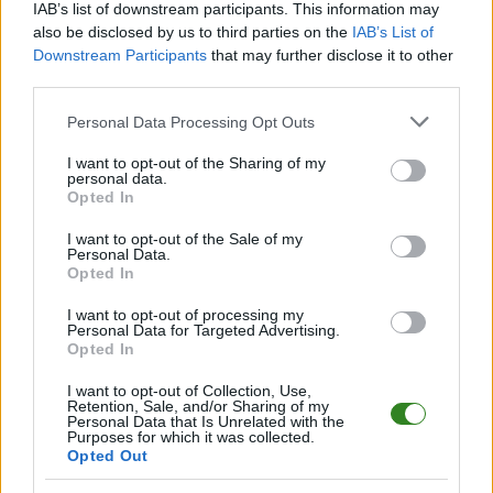
Juventus Poraż
IAB’s list of downstream participants. This information may
8
12
21
21-17
San Mrzygłód
also be disclosed by us to third parties on the
IAB’s List of
Downstream Participants
that may further disclose it to other
9
12
19
44-44
Gabry Łukowe
third parties.
10
12
13
28-32
Zalew Myczkowce
Please note that this website/app uses one or more Google
Personal Data Processing Opt Outs
11
12
13
23-39
Nelson Polańczyk
services and may gather and store information including but
12
12
4
9-34
LKS Górzanka
not limited to your visit or usage behaviour. You may click to
I want to opt-out of the Sharing of my
personal data.
grant or deny consent to Google and its third-party tags to
13
12
1
9-35
LKS Olszanica
Opted In
use your data for below specified purposes in below Google
M
mecze,
Pkt
punkty ·
zwycięstwo
remis
porażka
consent section.
I want to opt-out of the Sale of my
Personal Data.
Opted In
Remix Niebieszczany - mecze rozegrane na wyjeździe
I want to opt-out of processing my
LP
DRUŻYNA
M
PKT
GOLE
FORMA
Personal Data for Targeted Advertising.
1
12
31
39-14
Bieszczady Jankowce
Opted In
2
12
30
45-10
Remix Niebieszczany
I want to opt-out of Collection, Use,
Retention, Sale, and/or Sharing of my
3
12
25
39-23
Pionier Średnia Wieś
Personal Data that Is Unrelated with the
Purposes for which it was collected.
4
12
18
35-42
Juventus Poraż
Opted Out
5
12
16
20-22
Otryt Lutowiska