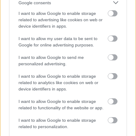
Google consents
6
12
14
28-25
Lotnik Ustjanowa
7
12
13
16-38
Zalew Myczkowce
I want to allow Google to enable storage
related to advertising like cookies on web or
8
12
12
23-43
Gabry Łukowe
device identifiers in apps.
9
12
10
23-40
ULKS Czerteż
10
12
7
19-30
San Mrzygłód
I want to allow my user data to be sent to
Google for online advertising purposes.
11
12
7
18-51
Nelson Polańczyk
12
12
3
6-53
LKS Górzanka
I want to allow Google to send me
personalized advertising.
13
12
1
12-50
LKS Olszanica
M
mecze,
Pkt
punkty ·
zwycięstwo
remis
porażka
I want to allow Google to enable storage
related to analytics like cookies on web or
Remix Niebieszczany - strzelcy bramek
device identifiers in apps.
LP.
PIŁKARZ
BRAMKI
I want to allow Google to enable storage
related to functionality of the website or app.
Brak statystyk
I want to allow Google to enable storage
related to personalization.