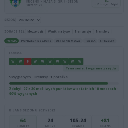
1.
KROSNO > KLASA B, GR. I · SEZON
z 13 drużyn · 64 pkt
2021/2022
SEZON
ZOBACZ TEŻ:
Mecze dziś
Wyniki na żywo
Transmisje
Transfery
FORMA
POPRZEDNIE SEZONY
OSTATNIE MECZE
TABELA
STRZELCY
FORMA
W
W
P
W
W
W
W
W
W
W
Trwa seria: 2 wygrane z rzędu
9
wygranych ·
0
remisy ·
1
porażka
Zdobyli 27 z 30 możliwych punktów w ostatnich 10 meczach ·
90% wygranych
BILANS SEZONU 2021/2022
64
24
105-24
+81
PUNKTY
MECZE
BRAMKI
BILANS