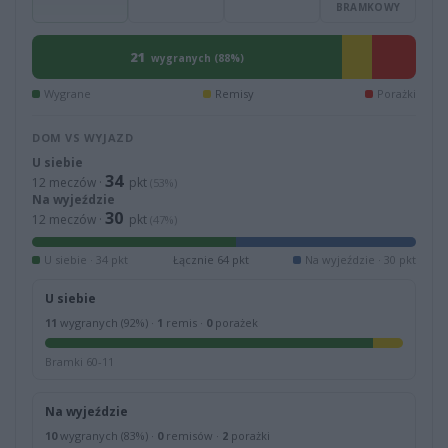
BRAMKOWY
21
wygranych (88%)
Wygrane
Remisy
Porażki
DOM VS WYJAZD
U siebie
34
12 meczów ·
pkt
(53%)
Na wyjeździe
30
12 meczów ·
pkt
(47%)
U siebie · 34 pkt
Łącznie 64 pkt
Na wyjeździe · 30 pkt
U siebie
11
wygranych (92%) ·
1
remis ·
0
porażek
Bramki 60-11
Na wyjeździe
10
wygranych (83%) ·
0
remisów ·
2
porażki