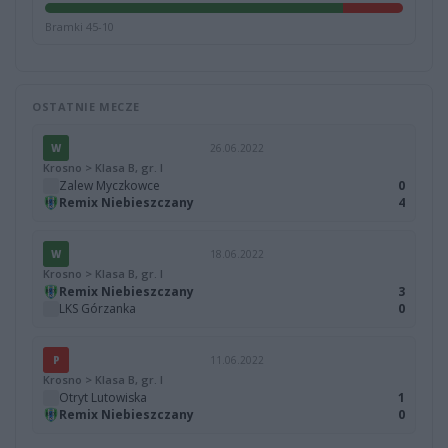
Bramki 45-10
OSTATNIE MECZE
W
26.06.2022
Krosno > Klasa B, gr. I
Zalew Myczkowce
0
Remix Niebieszczany
4
W
18.06.2022
Krosno > Klasa B, gr. I
Remix Niebieszczany
3
LKS Górzanka
0
P
11.06.2022
Krosno > Klasa B, gr. I
Otryt Lutowiska
1
Remix Niebieszczany
0