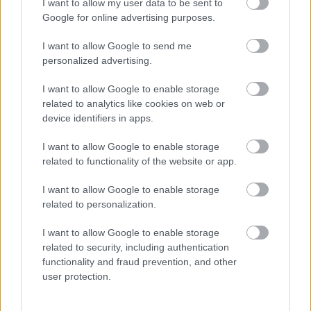
2022-02-24 16:18
I want to allow my user data to be sent to
Google for online advertising purposes.
Arłamów Ustrzyki Dolne od nowego sezonu będzie miał drugą
I want to allow Google to send me
drużynę. Beniaminek 4 ligi podkarpackiej podpisał umowę w tej
personalized advertising.
sprawie z Lotnikiem Ustjanowa. &nbsp; Arłamów Ustrzyki Dolne
oraz Lotnik Ustjanowa nawiązały współprace, wobec czego
I want to allow Google to enable storage
beniaminek 4 ligi podkarpackiej od przyszłego...
related to analytics like cookies on web or
device identifiers in apps.
Czytaj więcej
I want to allow Google to enable storage
related to functionality of the website or app.
Lotnik Ustjanowa - wszystkie powiązane newsy
I want to allow Google to enable storage
related to personalization.
Asseco Resovia
Developres Rzeszów
ITA TOOLS Stal Mielec
I want to allow Google to enable storage
|
|
|
Cellfast Wilki Krosno
Texom Stal Rzeszów
Stal Mielec
related to security, including authentication
|
|
|
Motor Lublin
functionality and fraud prevention, and other
Stal Rzeszów
Stal Stalowa Wola
Wisła Kraków
|
|
|
|
user protection.
Resovia
Wieczysta Kraków
Sandecja Nowy Sącz
|
|
|
Siarka Tarnobrzeg
Wisłoka Dębica
4 liga podkarpacka
|
|
|
JKS Jarosław
Karpaty Krosno
|