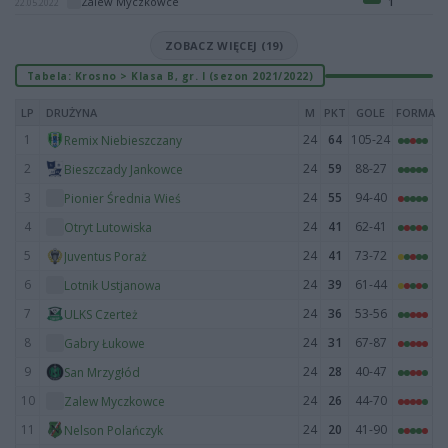
Zalew Myczkowce
1
22.05.2022
ZOBACZ WIĘCEJ (19)
Tabela: Krosno > Klasa B, gr. I (sezon 2021/2022)
LP
DRUŻYNA
M
PKT
GOLE
FORMA
1
24
64
105-24
Remix Niebieszczany
2
24
59
88-27
Bieszczady Jankowce
3
24
55
94-40
Pionier Średnia Wieś
4
24
41
62-41
Otryt Lutowiska
5
24
41
73-72
Juventus Poraż
6
24
39
61-44
Lotnik Ustjanowa
7
24
36
53-56
ULKS Czerteż
8
24
31
67-87
Gabry Łukowe
9
24
28
40-47
San Mrzygłód
10
24
26
44-70
Zalew Myczkowce
11
24
20
41-90
Nelson Polańczyk