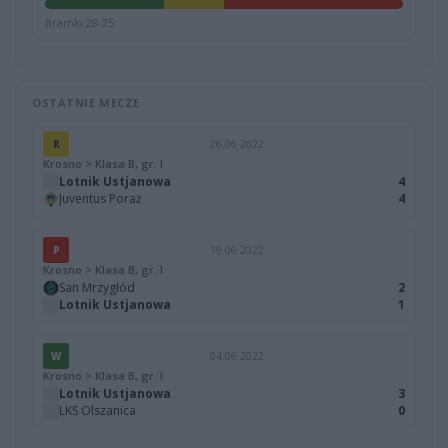
Bramki 28-25
OSTATNIE MECZE
R
26.06.2022
Krosno > Klasa B, gr. I
Lotnik Ustjanowa
4
Juventus Poraż
4
P
19.06.2022
Krosno > Klasa B, gr. I
San Mrzygłód
2
Lotnik Ustjanowa
1
W
04.06.2022
Krosno > Klasa B, gr. I
Lotnik Ustjanowa
3
LKS Olszanica
0