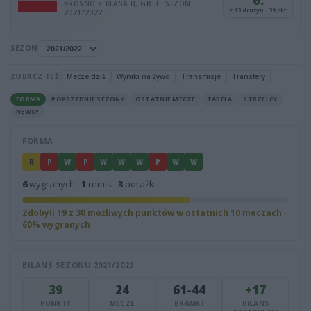
6.
KROSNO > KLASA B, GR. I · SEZON
z 13 drużyn · 39 pkt
2021/2022
SEZON
ZOBACZ TEŻ:
Mecze dziś
Wyniki na żywo
Transmisje
Transfery
FORMA
POPRZEDNIE SEZONY
OSTATNIE MECZE
TABELA
STRZELCY
NEWSY
FORMA
R
P
W
P
W
W
W
P
W
W
6
wygranych ·
1
remis ·
3
porażki
Zdobyli 19 z 30 możliwych punktów w ostatnich 10 meczach ·
60% wygranych
BILANS SEZONU 2021/2022
39
24
61-44
+17
PUNKTY
MECZE
BRAMKI
BILANS