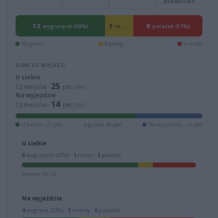
BRAMKOWY
12
9
3
remisy (13%)
wygranych (50%)
porażek (37%)
Wygrane
Remisy
Porażki
DOM VS WYJAZD
U siebie
25
12 meczów ·
pkt
(64%)
Na wyjeździe
14
12 meczów ·
pkt
(36%)
U siebie · 25 pkt
Łącznie 39 pkt
Na wyjeździe · 14 pkt
U siebie
8
wygranych (67%) ·
1
remis ·
3
porażki
Bramki 33-16
Na wyjeździe
4
wygrane (33%) ·
2
remisy ·
6
porażek