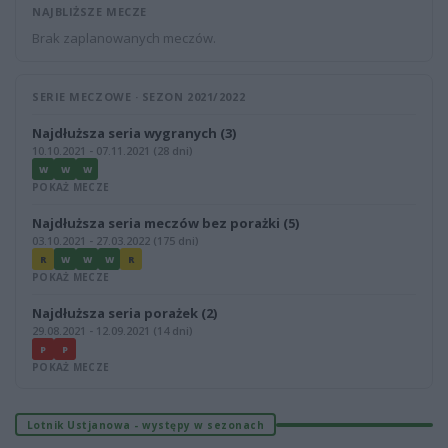
NAJBLIŻSZE MECZE
Brak zaplanowanych meczów.
SERIE MECZOWE · SEZON 2021/2022
Najdłuższa seria wygranych (3)
10.10.2021 - 07.11.2021 (28 dni)
W
W
W
POKAŻ MECZE
Najdłuższa seria meczów bez porażki (5)
03.10.2021 - 27.03.2022 (175 dni)
R
W
W
W
R
POKAŻ MECZE
Najdłuższa seria porażek (2)
29.08.2021 - 12.09.2021 (14 dni)
P
P
POKAŻ MECZE
Lotnik Ustjanowa - występy w sezonach