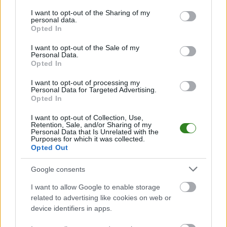
9
12
10
23-40
ULKS Czerteż
services and may gather and store information including but
not limited to your visit or usage behaviour. You may click to
I want to opt-out of the Sharing of my
10
12
7
19-30
San Mrzygłód
personal data.
grant or deny consent to Google and its third-party tags to
Opted In
11
12
7
18-51
Nelson Polańczyk
use your data for below specified purposes in below Google
consent section.
12
12
3
6-53
LKS Górzanka
I want to opt-out of the Sale of my
Personal Data.
13
12
1
12-50
LKS Olszanica
Opted In
M
mecze,
Pkt
punkty ·
zwycięstwo
remis
porażka
I want to opt-out of processing my
Personal Data for Targeted Advertising.
Opted In
Lotnik Ustjanowa - strzelcy bramek
I want to opt-out of Collection, Use,
LP.
PIŁKARZ
BRAMKI
Retention, Sale, and/or Sharing of my
Personal Data that Is Unrelated with the
Brak statystyk
Purposes for which it was collected.
Opted Out
Lotnik Ustjanowa - powiązane newsy
Google consents
Arłamów Ustrzyki
I want to allow Google to enable storage
Dolne będzie miał
related to advertising like cookies on web or
device identifiers in apps.
drugą drużynę!