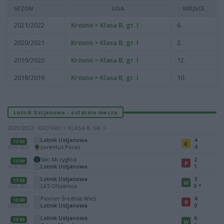
SEZON
LIGA
MIEJSCE
2021/2022
Krosno > Klasa B, gr. I
6.
2020/2021
Krosno > Klasa B, gr. I
2.
2019/2020
Krosno > Klasa B, gr. I
12.
2018/2019
Krosno > Klasa B, gr. I
10.
Lotnik Ustjanowa - ostatnie mecze
2021/2022 · KROSNO > KLASA B, GR. I
Lotnik Ustjanowa
4
13:00
R
Juventus Poraż
4
26.06.2022
San Mrzygłód
2
13:00
P
Lotnik Ustjanowa
1
19.06.2022
Lotnik Ustjanowa
3
17:00
W
LKS Olszanica
0
*
04.06.2022
Pionier Średnia Wieś
4
13:00
P
Lotnik Ustjanowa
0
29.05.2022
Lotnik Ustjanowa
6
13:00
W