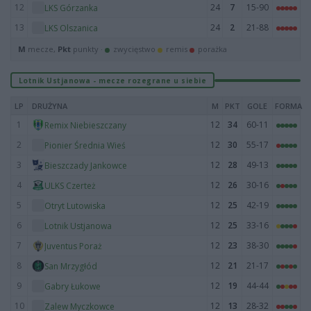
12
24
7
15-90
LKS Górzanka
13
24
2
21-88
LKS Olszanica
M
mecze,
Pkt
punkty ·
zwycięstwo
remis
porażka
Lotnik Ustjanowa - mecze rozegrane u siebie
LP
DRUŻYNA
M
PKT
GOLE
FORMA
1
12
34
60-11
Remix Niebieszczany
2
12
30
55-17
Pionier Średnia Wieś
3
12
28
49-13
Bieszczady Jankowce
4
12
26
30-16
ULKS Czerteż
5
12
25
42-19
Otryt Lutowiska
6
12
25
33-16
Lotnik Ustjanowa
7
12
23
38-30
Juventus Poraż
8
12
21
21-17
San Mrzygłód
9
12
19
44-44
Gabry Łukowe
10
12
13
28-32
Zalew Myczkowce