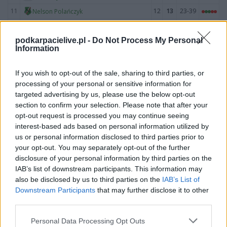
11
12
13
23-39
Nelson Polańczyk
12
12
4
9-34
LKS Górzanka
13
podkarpacielive.pl -
Do Not Process My Personal
12
1
9-35
LKS Olszanica
Information
M
mecze,
Pkt
punkty ·
zwycięstwo
remis
porażka
If you wish to opt-out of the sale, sharing to third parties, or
Lotnik Ustjanowa - mecze rozegrane na wyjeździe
processing of your personal or sensitive information for
targeted advertising by us, please use the below opt-out
LP
DRUŻYNA
M
PKT
GOLE
FORMA
section to confirm your selection. Please note that after your
1
12
31
39-14
Bieszczady Jankowce
opt-out request is processed you may continue seeing
2
12
30
45-10
Remix Niebieszczany
interest-based ads based on personal information utilized by
us or personal information disclosed to third parties prior to
3
12
25
39-23
Pionier Średnia Wieś
your opt-out. You may separately opt-out of the further
4
12
18
35-42
Juventus Poraż
disclosure of your personal information by third parties on the
IAB’s list of downstream participants. This information may
5
12
16
20-22
Otryt Lutowiska
also be disclosed by us to third parties on the
IAB’s List of
6
12
14
28-25
Lotnik Ustjanowa
Downstream Participants
that may further disclose it to other
7
12
13
16-38
Zalew Myczkowce
third parties.
8
12
12
23-43
Gabry Łukowe
Please note that this website/app uses one or more Google
Personal Data Processing Opt Outs