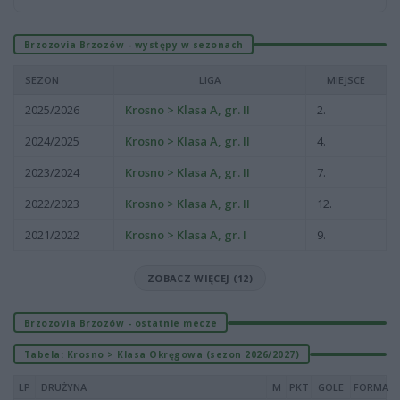
Brzozovia Brzozów - występy w sezonach
SEZON
LIGA
MIEJSCE
2025/2026
Krosno > Klasa A, gr. II
2.
2024/2025
Krosno > Klasa A, gr. II
4.
2023/2024
Krosno > Klasa A, gr. II
7.
2022/2023
Krosno > Klasa A, gr. II
12.
2021/2022
Krosno > Klasa A, gr. I
9.
ZOBACZ WIĘCEJ (12)
Brzozovia Brzozów - ostatnie mecze
Tabela: Krosno > Klasa Okręgowa (sezon 2026/2027)
LP
DRUŻYNA
M
PKT
GOLE
FORMA