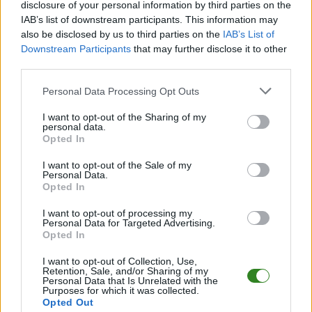
disclosure of your personal information by third parties on the
14. kolejce Klasy O Krosno. Na szczycie wciąż Arłamów Ustrzyki
IAB’s list of downstream participants. This information may
Dolne. Cosmos Nowotaniec zdobył aż dziesięć bramek. &nbsp;
also be disclosed by us to third parties on the
IAB’s List of
Brzozovia Brzozów, która przed tą kolejką miała na swoim
Downstream Participants
that may further disclose it to other
koncie zaledwie jedno zwycięstwo ograła Temp...
third parties.
Czytaj więcej
Please note that this website/app uses one or more Google
Personal Data Processing Opt Outs
services and may gather and store information including but
not limited to your visit or usage behaviour. You may click to
I want to opt-out of the Sharing of my
Karpaty Krosno
personal data.
grant or deny consent to Google and its third-party tags to
Opted In
ograły Brzozovię
use your data for below specified purposes in below Google
consent section.
Brzozów w
I want to opt-out of the Sale of my
Personal Data.
Pucharze Polski
Opted In
2017-09-07 17:09
I want to opt-out of processing my
Karpaty Krosno ograły Brzozovie Brzozów w II rundzie
Personal Data for Targeted Advertising.
Opted In
Okręgowego Pucharu Polski. &nbsp; Karpaty Krosno objęły
prowadzenie w 25. minucie meczu po golu Adriana Nowaka.
I want to opt-out of Collection, Use,
Trzy minuty później do bramki Brzozovii Brzozów trafił Dawid
Retention, Sale, and/or Sharing of my
Kuliga. &nbsp; Piętnaście minut po zmianie stron bramkę...
Personal Data that Is Unrelated with the
Purposes for which it was collected.
Opted Out
Czytaj więcej