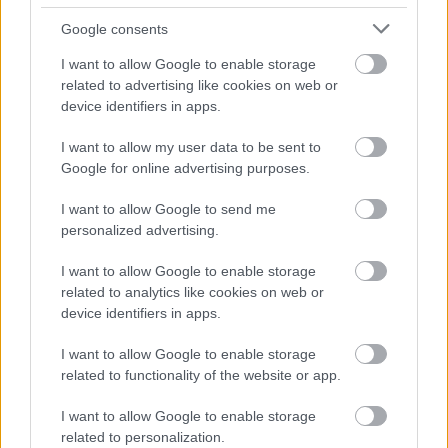
Google consents
WIDEO: Brzozovia
I want to allow Google to enable storage
Brzozów - Drewiarz
related to advertising like cookies on web or
device identifiers in apps.
Rzepedź 1-3 [SKRÓT
MECZU]
I want to allow my user data to be sent to
Google for online advertising purposes.
2016-10-24 13:33
Skrót wideo z meczu klasy B1 Krosno pomiędzy Brzozovią
I want to allow Google to send me
Brzozów a Drewiarzem Rzepedź. Zobaczcie gole z tego
personalized advertising.
spotkania. (function (d, s, id) { if (d.getElementById(id)) return; js
= d.createElement(s); js.id = id; js.async = true; js.src =
I want to allow Google to enable storage
"http://podkarpacielive.pl/js/widget.js"; ...
related to analytics like cookies on web or
device identifiers in apps.
Czytaj więcej
I want to allow Google to enable storage
related to functionality of the website or app.
Brzozovia Brzozów - wszystkie powiązane newsy
I want to allow Google to enable storage
related to personalization.