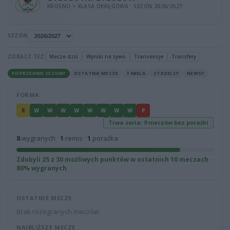
KROSNO > KLASA OKRĘGOWA · SEZON 2026/2027
SEZON
ZOBACZ TEŻ:
Mecze dziś
Wyniki na żywo
Transmisje
Transfery
POPRZEDNIE SEZONY
OSTATNIE MECZE
TABELA
STRZELCY
NEWSY
FORMA
R
W
W
W
W
W
W
W
W
P
Trwa seria: 9 meczów bez porażki
8
wygranych ·
1
remis ·
1
porażka
Zdobyli 25 z 30 możliwych punktów w ostatnich 10 meczach ·
80% wygranych
OSTATNIE MECZE
Brak rozegranych meczów.
NAJBLIŻSZE MECZE