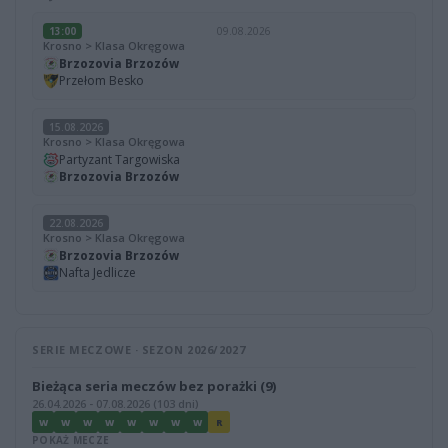
13:00
09.08.2026
Krosno > Klasa Okręgowa
Brzozovia Brzozów
Przełom Besko
15.08.2026
Krosno > Klasa Okręgowa
Partyzant Targowiska
Brzozovia Brzozów
22.08.2026
Krosno > Klasa Okręgowa
Brzozovia Brzozów
Nafta Jedlicze
SERIE MECZOWE · SEZON 2026/2027
Bieżąca seria meczów bez porażki (9)
26.04.2026 - 07.08.2026 (103 dni)
W
W
W
W
W
W
W
W
R
POKAŻ MECZE