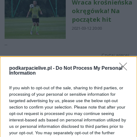
Wraca krośnieńska
okręgówka! Na
początek hit
2021-03-12 20:00
...
Czytaj więcej
podkarpacielive.pl -
Do Not Process My Personal
Information
Klasa O Krosno:
Brzozovia Brzozów
If you wish to opt-out of the sale, sharing to third parties, or
ograła Tempo
processing of your personal or sensitive information for
Nienaszów!
targeted advertising by us, please use the below opt-out
section to confirm your selection. Please note that after your
[Podsumowanie 14.
opt-out request is processed you may continue seeing
kolejki]
interest-based ads based on personal information utilized by
us or personal information disclosed to third parties prior to
2020-10-26 10:24
your opt-out. You may separately opt-out of the further
Brzozovia Brzozów sensacyjnie pokonała Tempo Nienaszów w