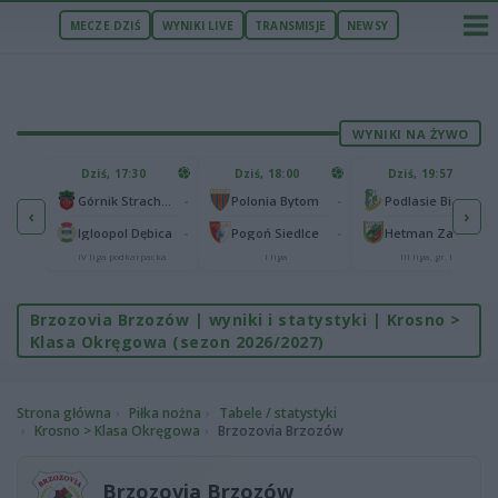
MECZE DZIŚ
WYNIKI LIVE
TRANSMISJE
NEWSY
WYNIKI NA ŻYWO
U
Dziś, 17:30
Dziś, 18:00
Dziś, 19:57
65
lonia Bydgoszcz
-
-
-
Górnik Strachocina
Polonia Bytom
Podlasie Biała Podlaska
‹
›
25
-
-
-
Igloopol Dębica
Pogoń Siedlce
Hetman Zamość
aliga
IV liga podkarpacka
I liga
III liga, gr. IV
Brzozovia Brzozów | wyniki i statystyki | Krosno >
Klasa Okręgowa (sezon 2026/2027)
Strona główna
Piłka nożna
Tabele / statystyki
Krosno > Klasa Okręgowa
Brzozovia Brzozów
Brzozovia Brzozów