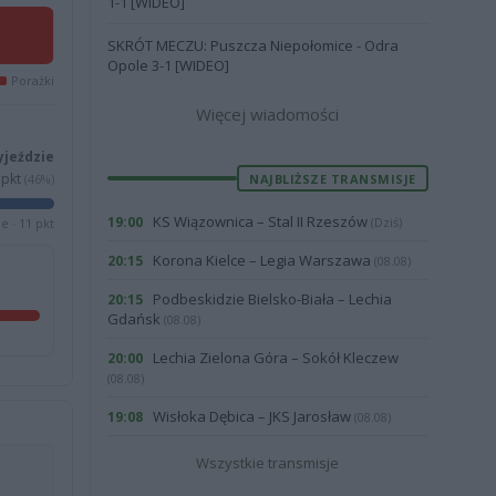
1-1 [WIDEO]
SKRÓT MECZU: Puszcza Niepołomice - Odra
Opole 3-1 [WIDEO]
Porażki
Więcej wiadomości
yjeździe
pkt
NAJBLIŻSZE TRANSMISJE
(46%)
KS Wiązownica – Stal II Rzeszów
19:00
(Dziś)
e · 11 pkt
Korona Kielce – Legia Warszawa
20:15
(08.08)
Podbeskidzie Bielsko-Biała – Lechia
20:15
Gdańsk
(08.08)
Lechia Zielona Góra – Sokół Kleczew
20:00
(08.08)
Wisłoka Dębica – JKS Jarosław
19:08
(08.08)
Wszystkie transmisje