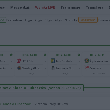
wsy
Mecze dziś
Wyniki LIVE
Transmisje
Transfery
ŻNA
Ekstraklasa
1 liga
2 liga
3 liga
4 liga
Niższe ligi
SIATKÓWKA
TauronL
:00
Dziś, 14:30
Dziś, 14:30
Dziś, 14:45
-
-
-
Legia II Warszawa
ŁKS Łódź
Avia Świdnik
Śląsk Wrocław
-
-
-
zecin
Chrobry Głogów
Sandecja Nowy Sącz
Cracovia
a
I liga
II liga
Ekstraklasa
rosław > Klasa A Lubaczów (sezon 2025/2026)
 > Klasa A Lubaczów
Victoria Stary Dzików