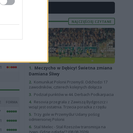
5
X
4
1
NAJCZĘŚCIEJ CZYTANE
1
8
4
0
1
1.
Meczycho w Dębicy! Świetna zmiana
Damiana Śliwy
2.
Komunikat Polonii Przemyśl. Odchodzi 17
zawodników, czterech kolejnych dołącza
3.
Podział punktów w 44. Derbach Podkarpacia
4.
Resovia przegrała z Zawiszą Bydgoszcz i
E
FORMA
wciąż jest ostatnia. Trzecia porażka z rzędu
7
5.
Trzy gole w Przemyślu! Udany pościg
odmienionej Polonii
1
6.
Stal Mielec - Stal Rzeszów transmisja na
1
żywo. Gdzie oglądać? (08.08.2026)