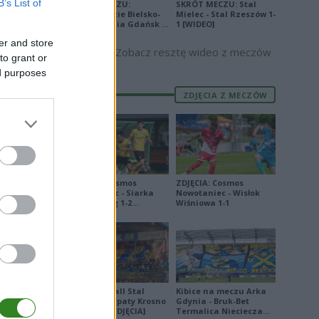
B’s List of
SKRÓT MECZU:
SKRÓT MECZU: Stal
Podbeskidzie Bielsko-
Mielec - Stal Rzeszów 1-
Biała - Lechia Gdańsk 2-
1 [WIDEO]
E
2 [WIDEO]
er and store
Zobacz resztę wideo z meczów
to grant or
ed purposes
ZDJĘCIA Z MECZÓW
ZDJĘCIA: Cosmos
ZDJĘCIA: Cosmos
Nowotaniec - Siarka
Nowotaniec - Wisłok
Tarnobrzeg 1-2
Wiśniowa 1-1
[PUCHAR POLSKI]
2
P
5
Derby Ekoball Stal
Kibice na meczu Arka
1
Sanok - Karpaty Krosno
Gdynia - Bruk-Bet
W
4
na remis [ZDJĘCIA]
Termalica Nieciecza