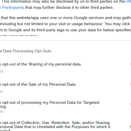
. This information may also be disclosed by us to third parties on the
IA
Participants
that may further disclose it to other third parties.
LIGA
MIEJSC
 that this website/app uses one or more Google services and may gath
czów
9.
including but not limited to your visit or usage behaviour. You may click 
 to Google and its third-party tags to use your data for below specifi
czów
10.
ogle consent section.
czów
1.
l Data Processing Opt Outs
czów
13.
czów
12.
o opt-out of the Sharing of my personal data.
In
ZOBACZ WIĘCEJ (12)
o opt-out of the Sale of my Personal Data.
In
to opt-out of processing my Personal Data for Targeted
ing.
In
o opt-out of Collection, Use, Retention, Sale, and/or Sharing
ersonal Data that Is Unrelated with the Purposes for which it
lected.