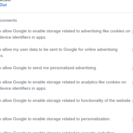
Out
consents
o allow Google to enable storage related to advertising like cookies on
evice identifiers in apps.
o allow my user data to be sent to Google for online advertising
ZOBACZ WIĘCEJ (21)
s.
to allow Google to send me personalized advertising.
M
PKT
Z
R
P
GOL
26
70
23
1
2
106-
o allow Google to enable storage related to analytics like cookies on
evice identifiers in apps.
26
68
22
2
2
105-
26
59
19
2
5
86-3
o allow Google to enable storage related to functionality of the website
26
49
14
7
5
63-4
26
45
13
6
7
63-4
o allow Google to enable storage related to personalization.
26
41
13
2
11
53-4
o allow Google to enable storage related to security, including