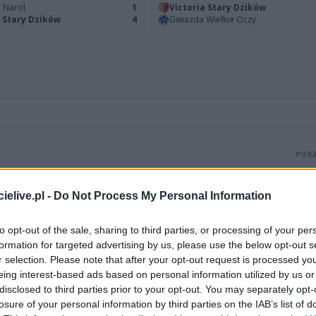
 Narol
1
Victoria Stary Dzików
a Stary Dzików
4
Gwiazda Wielkie Oczy
POKA
W
elive.pl -
Do Not Process My Personal Information
POKA
P
P
P
to opt-out of the sale, sharing to third parties, or processing of your per
POKA
formation for targeted advertising by us, please use the below opt-out s
r selection. Please note that after your opt-out request is processed y
eing interest-based ads based on personal information utilized by us or
POKA
disclosed to third parties prior to your opt-out. You may separately opt-
losure of your personal information by third parties on the IAB’s list of