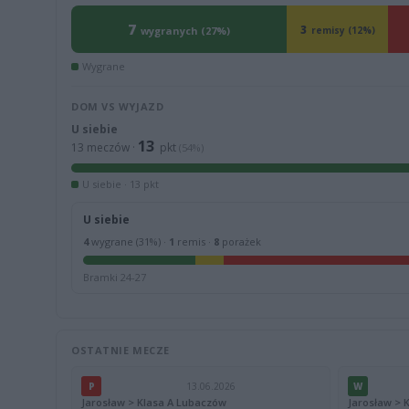
7
3
wygranych (27%)
remisy (12%)
Wygrane
DOM VS WYJAZD
U siebie
13
13 meczów ·
pkt
(54%)
U siebie · 13 pkt
U siebie
4
wygrane (31%) ·
1
remis ·
8
porażek
Bramki 24-27
OSTATNIE MECZE
P
13.06.2026
W
Jarosław > Klasa A Lubaczów
Jarosław > 