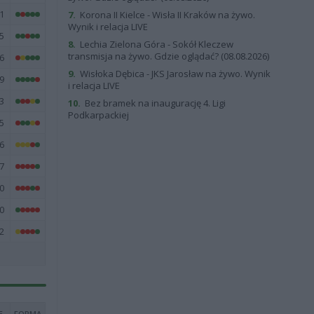
1
7.
Korona II Kielce - Wisła II Kraków na żywo.
Wynik i relacja LIVE
5
8.
Lechia Zielona Góra - Sokół Kleczew
transmisja na żywo. Gdzie oglądać? (08.08.2026)
6
9.
Wisłoka Dębica - JKS Jarosław na żywo. Wynik
9
i relacja LIVE
3
10.
Bez bramek na inaugurację 4. Ligi
Podkarpackiej
5
6
7
0
0
2
E
FORMA