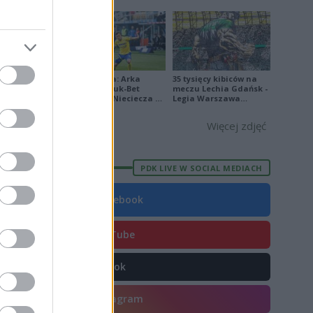
[ZDJĘCIA]
1
P
2
3
W
4
0
Ekstraklasa: Arka
35 tysięcy kibiców na
P
3
Gdynia - Bruk-Bet
meczu Lechia Gdańsk -
Termalica Nieciecza 2-
Legia Warszawa
3 [ZDJĘCIA]
[OPRAWA, ZDJĘCIA]
Więcej zdjęć
E
FORMA
PDK LIVE W SOCIAL MEDIACH
24
Facebook
22
1
YouTube
2
TikTok
0
5
Instagram