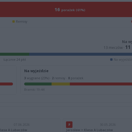
16
porażek (61%)
Remisy
Na w
11
13 meczów ·
Łącznie 24 pkt
Na wyjeździ
Na wyjeździe
3
wygrane (23%) ·
2
remisy ·
8
porażek
Bramki 19-44
07.06.2026
P
30.05.2026
Klasa A Lubaczów
Jarosław > Klasa A Lubaczów