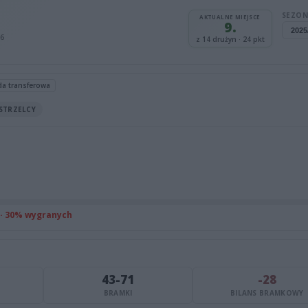
SEZON
AKTUALNE MIEJSCE
9.
26
z 14 drużyn · 24 pkt
da transferowa
STRZELCY
 · 30% wygranych
43-71
-28
BRAMKI
BILANS BRAMKOWY