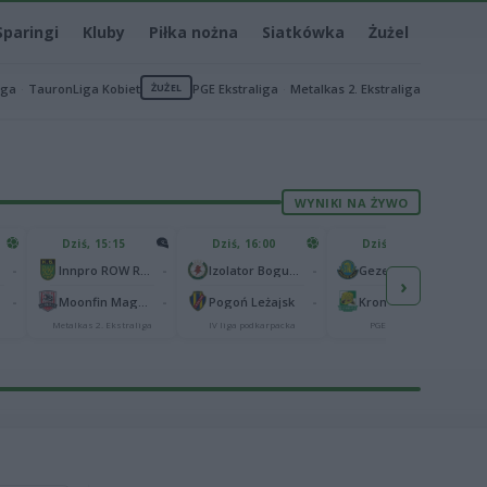
Sparingi
Kluby
Piłka nożna
Siatkówka
Żużel
iga
TauronLiga Kobiet
ŻUŻEL
PGE Ekstraliga
Metalkas 2. Ekstraliga
WYNIKI NA ŻYWO
Dziś, 15:15
Dziś, 16:00
Dziś, 17:00
-
-
-
-
Innpro ROW Rybnik
Izolator Boguchwała
Gezet Stal Gorzów
›
-
-
-
-
Moonfin Magnus Ostrów Wielkopolski
Pogoń Leżajsk
Krono-Plast Włókniarz Częstochowa
Metalkas 2. Ekstraliga
IV liga podkarpacka
PGE Ekstraliga