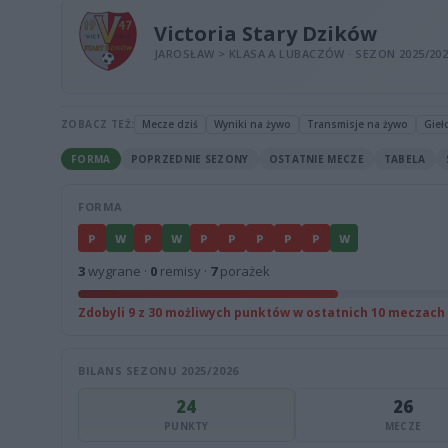
Victoria Stary Dzików
JAROSŁAW > KLASA A LUBACZÓW · SEZON 2025/20
ZOBACZ TEŻ:
Mecze dziś
Wyniki na żywo
Transmisje na żywo
Gieł
FORMA
POPRZEDNIE SEZONY
OSTATNIE MECZE
TABELA
FORMA
P
W
P
W
P
P
P
P
P
W
3
wygrane ·
0
remisy ·
7
porażek
Zdobyli 9 z 30 możliwych punktów w ostatnich 10 meczach
BILANS SEZONU 2025/2026
24
26
PUNKTY
MECZE