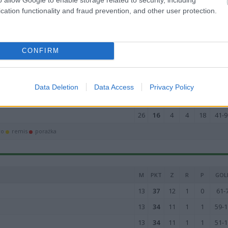
26
38
12
2
12
44-4
cation functionality and fraud prevention, and other user protection.
26
30
9
3
14
53-8
26
24
7
3
16
43-7
CONFIRM
26
23
6
5
15
44-8
26
20
5
5
16
39-5
26
19
5
4
17
24-7
Data Deletion
Data Access
Privacy Policy
26
18
4
6
16
34-9
26
16
4
4
18
41-9
wo
remis
porażka
M
PKT
Z
R
P
GOL
13
37
12
1
0
61-
13
34
11
1
1
59-1
13
34
11
1
1
51-1