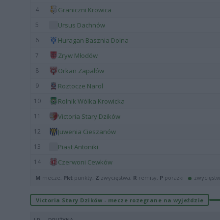
4
Graniczni Krowica
5
Ursus Dachnów
6
Huragan Basznia Dolna
7
Zryw Młodów
8
Orkan Zapałów
9
Roztocze Narol
10
Rolnik Wólka Krowicka
11
Victoria Stary Dzików
12
Juwenia Cieszanów
13
Piast Antoniki
14
Czerwoni Cewków
M
mecze,
Pkt
punkty,
Z
zwycięstwa,
R
remisy,
P
porażki ·
zwycięst
Victoria Stary Dzików - mecze rozegrane na wyjeździe
LP
DRUŻYNA