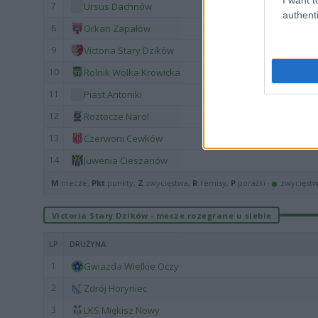
7
Ursus Dachnów
authenti
8
Orkan Zapałów
9
Victoria Stary Dzików
10
Rolnik Wólka Krowicka
11
Piast Antoniki
12
Roztocze Narol
13
Czerwoni Cewków
14
Juwenia Cieszanów
M
mecze,
Pkt
punkty,
Z
zwycięstwa,
R
remisy,
P
porażki ·
zwycięst
Victoria Stary Dzików - mecze rozegrane u siebie
LP
DRUŻYNA
1
Gwiazda Wielkie Oczy
2
Zdrój Horyniec
3
LKS Miękisz Nowy