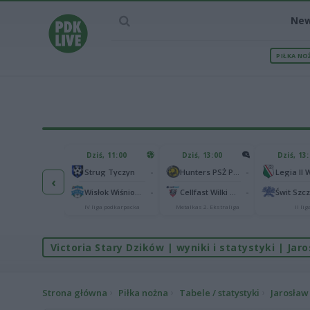
Ne
PIŁKA NO
IEC MECZU
Dziś, 11:00
Dziś, 13:00
Dziś, 13
2
Podbeskidzie Bielsko-Biała
-
-
Strug Tyczyn
Hunters PSŻ Poznań
‹
2
chia Gdańsk
-
-
Wisłok Wiśniowa
Cellfast Wilki Krosno
Świt Szc
I liga
IV liga podkarpacka
Metalkas 2. Ekstraliga
II lig
Victoria Stary Dzików | wyniki i statystyki | Ja
Strona główna
Piłka nożna
Tabele / statystyki
Jarosław