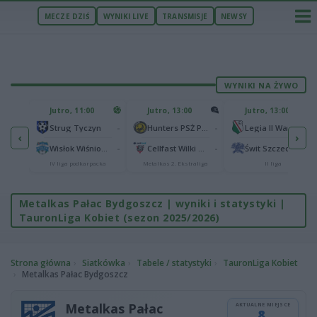
MECZE DZIŚ
WYNIKI LIVE
TRANSMISJE
NEWSY
WYNIKI NA ŻYWO
U
Jutro, 11:00
Jutro, 13:00
Jutro, 13:00
2
Podbeskidzie Bielsko-Biała
-
-
-
Strug Tyczyn
Hunters PSŻ Poznań
Legia II Warszawa
‹
›
2
sk
-
-
-
Wisłok Wiśniowa
Cellfast Wilki Krosno
Świt Szczecin
IV liga podkarpacka
Metalkas 2. Ekstraliga
II liga
Metalkas Pałac Bydgoszcz | wyniki i statystyki |
TauronLiga Kobiet (sezon 2025/2026)
Strona główna
Siatkówka
Tabele / statystyki
TauronLiga Kobiet
Metalkas Pałac Bydgoszcz
Metalkas Pałac
AKTUALNE MIEJSCE
8.