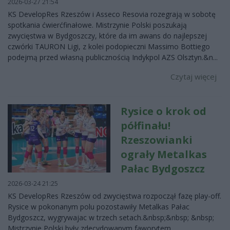
2026-03-27 21:54
KS DevelopRes Rzeszów i Asseco Resovia rozegrają w sobotę
spotkania ćwierćfinałowe. Mistrzynie Polski poszukają
zwycięstwa w Bydgoszczy, które da im awans do najlepszej
czwórki TAURON Ligi, z kolei podopieczni Massimo Bottiego
podejmą przed własną publicznością Indykpol AZS Olsztyn.&n...
Czytaj więcej
Rysice o krok od
półfinału!
Rzeszowianki
ograły Metalkas
Pałac Bydgoszcz
2026-03-24 21:25
KS DevelopRes Rzeszów od zwycięstwa rozpoczął fazę play-off.
Rysice w pokonanym polu pozostawiły Metalkas Pałac
Bydgoszcz, wygrywajac w trzech setach.&nbsp;&nbsp; &nbsp;
Mistrzynie Polski były zdecydowanym faworytem