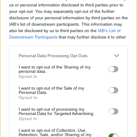
kolejce TAURON Ligi. Rzeszowianki w pokonanym polu
us or personal information disclosed to third parties prior to
pozostawiły Metalkas Pałac Bydgoszcz, wygrywając w trzech
your opt-out. You may separately opt-out of the further
setach.&nbsp; &nbsp; Mistrzynie Polski przyjechały do
disclosure of your personal information by third parties on the
Bydgoszczy z chęcią powetowania sobie porażki w Lidze
IAB’s list of downstream participants. This information may
Mistrzyń ...
also be disclosed by us to third parties on the
IAB’s List of
Downstream Participants
that may further disclose it to other
Czytaj więcej
third parties.
Please note that this website/app uses one or more Google
Personal Data Processing Opt Outs
services and may gather and store information including but
TAURON Liga:
not limited to your visit or usage behaviour. You may click to
I want to opt-out of the Sharing of my
Podrażnione
personal data.
grant or deny consent to Google and its third-party tags to
Opted In
Rysice chcą wrócić
use your data for below specified purposes in below Google
consent section.
na zwycięską
I want to opt-out of the Sale of my
Personal Data.
ścieżkę
Opted In
2025-12-07 20:50
I want to opt-out of processing my
Przed KS DevelopRes Rzeszów drugi grudniowy mecz na
Personal Data for Targeted Advertising.
Opted In
wyjeździe. W 9. kolejce TAURON Ligi mistrzynie Polski staną w
szranki z Metalkas Pałacem Bydgoszcz.&nbsp;&nbsp; &nbsp; Po
I want to opt-out of Collection, Use,
niepowodzeniu w Lidze Mistrzyń, Rysice wracają na krajowe
Retention, Sale, and/or Sharing of my