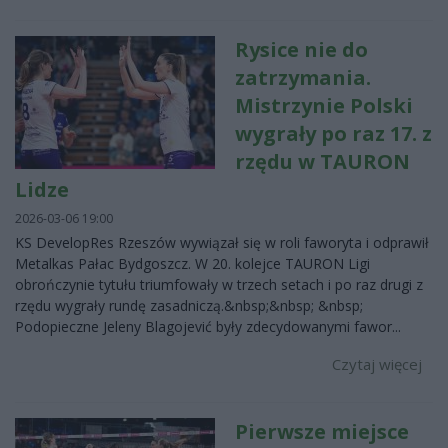
Rysice nie do
zatrzymania.
Mistrzynie Polski
wygrały po raz 17. z
rzędu w TAURON
Lidze
2026-03-06 19:00
KS DevelopRes Rzeszów wywiązał się w roli faworyta i odprawił
Metalkas Pałac Bydgoszcz. W 20. kolejce TAURON Ligi
obrończynie tytułu triumfowały w trzech setach i po raz drugi z
rzędu wygrały rundę zasadniczą.&nbsp;&nbsp; &nbsp;
Podopieczne Jeleny Blagojević były zdecydowanymi fawor...
Czytaj więcej
Pierwsze miejsce