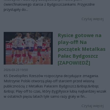
ćwierćfinałowego starcia z Bydgoszczankami. Przyjezdne
przystąpiły do...
Czytaj więcej
Rysice gotowe na
play-off! Na
początek Metalkas
Pałac Bydgoszcz
[ZAPOWIEDŹ]
2026-03-23 19:50
KS DevelopRes Rzeszów rozpoczyna decydujące zmagania.
Mistrzynie Polski otworzą play-off starciem przed własną
publicznością z Metalkas Pałacem Bydgoszcz.&nbsp;&nbsp;
&nbsp; Play-off to czas, który (tyg)Rysice lubią najbardziej wszak
w ostatnich pięciu latach tyle samo razy grały w fin...
Czytaj więcej