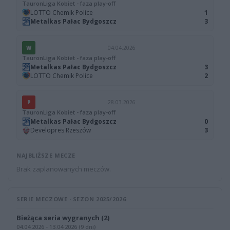
TauronLiga Kobiet - faza play-off
LOTTO Chemik Police
1
Metalkas Pałac Bydgoszcz
3
W
04.04.2026
TauronLiga Kobiet - faza play-off
Metalkas Pałac Bydgoszcz
3
LOTTO Chemik Police
2
P
28.03.2026
TauronLiga Kobiet - faza play-off
Metalkas Pałac Bydgoszcz
0
Developres Rzeszów
3
NAJBLIŻSZE MECZE
Brak zaplanowanych meczów.
SERIE MECZOWE · SEZON 2025/2026
Bieżąca seria wygranych (2)
04.04.2026 - 13.04.2026 (9 dni)