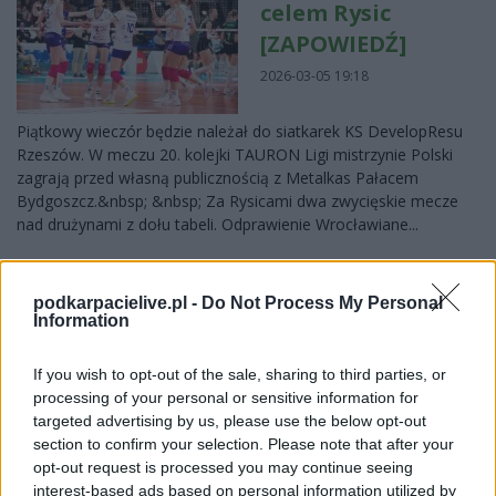
celem Rysic
[ZAPOWIEDŹ]
2026-03-05 19:18
Piątkowy wieczór będzie należał do siatkarek KS DevelopResu
Rzeszów. W meczu 20. kolejki TAURON Ligi mistrzynie Polski
zagrają przed własną publicznością z Metalkas Pałacem
Bydgoszcz.&nbsp; &nbsp; Za Rysicami dwa zwycięskie mecze
nad drużynami z dołu tabeli. Odprawienie Wrocławiane...
Czytaj więcej
podkarpacielive.pl -
Do Not Process My Personal
Information
Rysice wróciły na
zwycięski szlak!
If you wish to opt-out of the sale, sharing to third parties, or
processing of your personal or sensitive information for
2025-12-08 19:02
targeted advertising by us, please use the below opt-out
section to confirm your selection. Please note that after your
opt-out request is processed you may continue seeing
KS DevelopRes Rzeszów odniósł przekonujące zwycięstwo w 9.
interest-based ads based on personal information utilized by