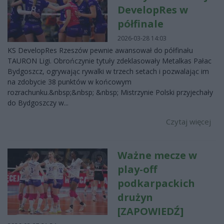
DevelopRes w
półfinale
2026-03-28 14:03
KS DevelopRes Rzeszów pewnie awansował do półfinału
TAURON Ligi. Obrończynie tytuły zdeklasowały Metalkas Pałac
Bydgoszcz, ogrywając rywalki w trzech setach i pozwalając im
na zdobycie 38 punktów w końcowym
rozrachunku.&nbsp;&nbsp; &nbsp; Mistrzynie Polski przyjechały
do Bydgoszczy w...
Czytaj więcej
Ważne mecze w
play-off
podkarpackich
drużyn
[ZAPOWIEDŹ]