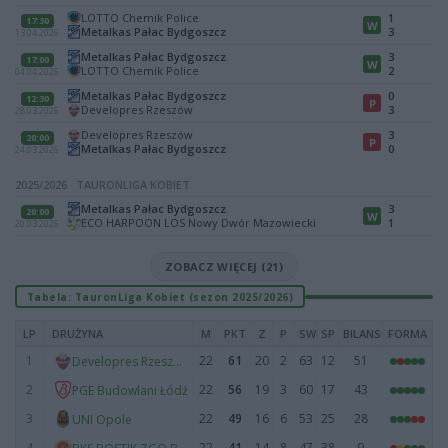
LOTTO Chemik Police
1
17:30
W
Metalkas Pałac Bydgoszcz
3
13.04.2026
Metalkas Pałac Bydgoszcz
3
17:00
W
LOTTO Chemik Police
2
04.04.2026
Metalkas Pałac Bydgoszcz
0
12:30
P
Developres Rzeszów
3
28.03.2026
Developres Rzeszów
3
20:00
P
Metalkas Pałac Bydgoszcz
0
24.03.2026
2025/2026 · TAURONLIGA KOBIET
Metalkas Pałac Bydgoszcz
3
20:00
W
ECO HARPOON LOS Nowy Dwór Mazowiecki
1
20.03.2026
ZOBACZ WIĘCEJ (21)
Tabela: TauronLiga Kobiet (sezon 2025/2026)
LP
DRUŻYNA
M
PKT
Z
P
SW
SP
BILANS
FORMA
1
22
61
20
2
63
12
51
Developres Rzeszów
2
22
56
19
3
60
17
43
PGE Budowlani Łódź
3
22
49
16
6
53
25
28
UNI Opole
4
22
41
14
8
47
38
9