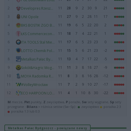
2
11
28
9
2
30
9
21
Developres Rzeszów
3
11
27
9
2
28
11
17
UNI Opole
4
11
19
6
5
22
20
2
BKS BOSTIK ZGO Bielsko-Biała
5
11
18
7
4
22
21
1
ŁKS Commercecon Łódź
6
11
17
6
5
23
23
0
ITA TOOLS Stal Mielec
7
11
15
5
6
21
23
-2
LOTTO Chemik Police
8
11
13
4
7
17
22
-5
Metalkas Pałac Bydgoszcz
9
11
11
3
8
18
27
-9
Sokół&Hagric Mogilno
10
11
8
3
8
16
28
-12
MOYA Radomka Radom
11
11
7
2
9
10
27
-17
#VolleyWrocław
12
11
4
1
10
8
30
-22
ECO HARPOON LOS Nowy Dwór Mazowiecki
M
mecze,
Pkt
punkty,
Z
zwycięstwa,
P
porażki,
Sw
sety wygrane,
Sp
sety
przegrane ·
Bilans
= różnica setów (Sw−Sp) ·
zwycięstwo
porażka 2:3
porażka 1:3 lub 0:3
Metalkas Pałac Bydgoszcz - powiązane newsy