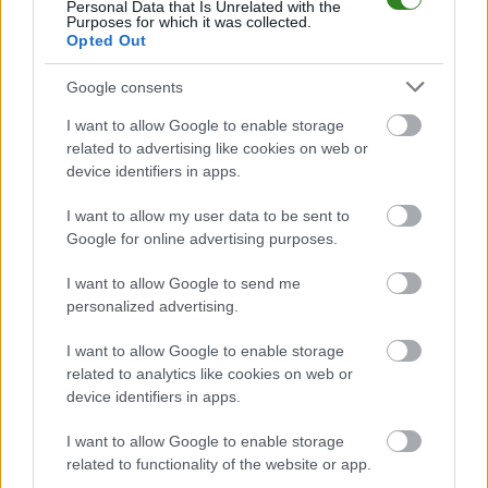
parkiety. Ich najbliższym rywalem w poniedziałkowy wieczó...
Personal Data that Is Unrelated with the
Purposes for which it was collected.
Opted Out
Czytaj więcej
Google consents
ITA TOOLS Stal
I want to allow Google to enable storage
Mielec przegrała
related to advertising like cookies on web or
device identifiers in apps.
ważne spotkanie w
Bydgoszczy
I want to allow my user data to be sent to
Google for online advertising purposes.
2025-03-09 21:40
ITA TOOLS Stal Mielec przegrała w potyczce z Metalkas
I want to allow Google to send me
Pałacem Bydgoszcz po tie-breaku 2-3. Przed drużyną Miłosza
personalized advertising.
Majki ostatni mecz w fazie zasadniczej. Premierowy bój dla
gospodyń Niezwykle wyrównanie rozpoczął się pierwszy set.
I want to allow Google to enable storage
Obie drużyny zachowywały dużą skuteczność w ataku i...
related to analytics like cookies on web or
device identifiers in apps.
Czytaj więcej
I want to allow Google to enable storage
related to functionality of the website or app.
Metalkas Pałac Bydgoszcz - wszystkie powiązane newsy