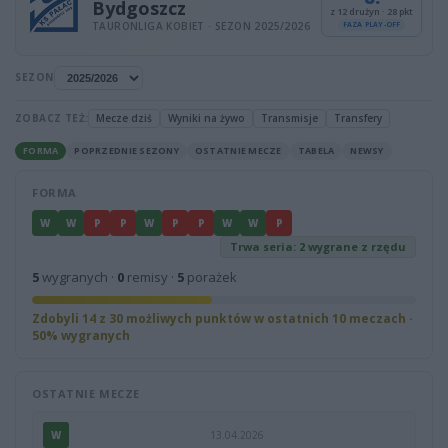
Bydgoszcz
z 12 drużyn · 28 pkt
TAURONLIGA KOBIET · SEZON 2025/2026
FAZA PLAY-OFF
SEZON
ZOBACZ TEŻ:
Mecze dziś
Wyniki na żywo
Transmisje
Transfery
FORMA
POPRZEDNIE SEZONY
OSTATNIE MECZE
TABELA
NEWSY
FORMA
W
W
P
P
W
P
P
W
W
P
Trwa seria: 2 wygrane z rzędu
5
wygranych ·
0
remisy ·
5
porażek
Zdobyli 14 z 30 możliwych punktów w ostatnich 10 meczach ·
50% wygranych
OSTATNIE MECZE
W
13.04.2026