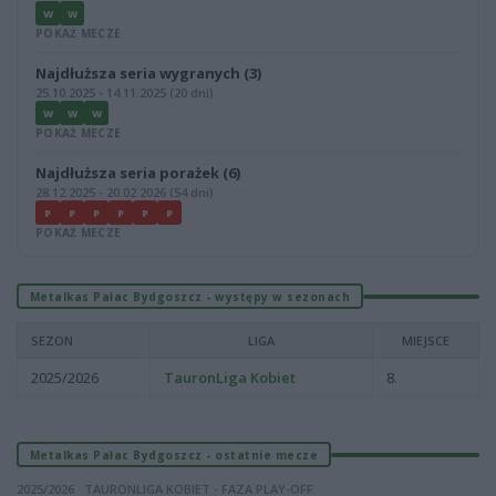
W
W
POKAŻ MECZE
Najdłuższa seria wygranych (3)
25.10.2025 - 14.11.2025 (20 dni)
W
W
W
POKAŻ MECZE
Najdłuższa seria porażek (6)
28.12.2025 - 20.02.2026 (54 dni)
P
P
P
P
P
P
POKAŻ MECZE
Metalkas Pałac Bydgoszcz - występy w sezonach
SEZON
LIGA
MIEJSCE
2025/2026
TauronLiga Kobiet
8.
Metalkas Pałac Bydgoszcz - ostatnie mecze
2025/2026 · TAURONLIGA KOBIET - FAZA PLAY-OFF