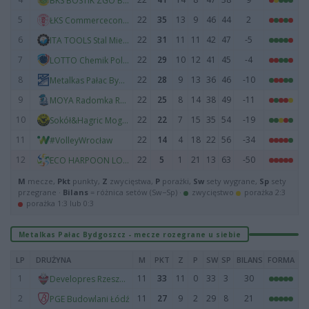
BKS BOSTIK ZGO Bielsko-Biała
5
22
35
13
9
46
44
2
ŁKS Commercecon Łódź
6
22
31
11
11
42
47
-5
ITA TOOLS Stal Mielec
7
22
29
10
12
41
45
-4
LOTTO Chemik Police
8
22
28
9
13
36
46
-10
Metalkas Pałac Bydgoszcz
9
22
25
8
14
38
49
-11
MOYA Radomka Radom
10
22
22
7
15
35
54
-19
Sokół&Hagric Mogilno
11
22
14
4
18
22
56
-34
#VolleyWrocław
12
22
5
1
21
13
63
-50
ECO HARPOON LOS Nowy Dwór Mazowiecki
M
mecze,
Pkt
punkty,
Z
zwycięstwa,
P
porażki,
Sw
sety wygrane,
Sp
sety
przegrane ·
Bilans
= różnica setów (Sw−Sp) ·
zwycięstwo
porażka 2:3
porażka 1:3 lub 0:3
Metalkas Pałac Bydgoszcz - mecze rozegrane u siebie
LP
DRUŻYNA
M
PKT
Z
P
SW
SP
BILANS
FORMA
1
11
33
11
0
33
3
30
Developres Rzeszów
2
11
27
9
2
29
8
21
PGE Budowlani Łódź