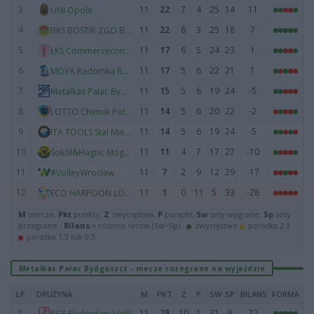
3
11
22
7
4
25
14
11
UNI Opole
4
11
22
8
3
25
18
7
BKS BOSTIK ZGO Bielsko-Biała
5
11
17
6
5
24
23
1
ŁKS Commercecon Łódź
6
11
17
5
6
22
21
1
MOYA Radomka Radom
7
11
15
5
6
19
24
-5
Metalkas Pałac Bydgoszcz
8
11
14
5
6
20
22
-2
LOTTO Chemik Police
9
11
14
5
6
19
24
-5
ITA TOOLS Stal Mielec
10
11
11
4
7
17
27
-10
Sokół&Hagric Mogilno
11
11
7
2
9
12
29
-17
#VolleyWrocław
12
11
1
0
11
5
33
-28
ECO HARPOON LOS Nowy Dwór Mazowiecki
M
mecze,
Pkt
punkty,
Z
zwycięstwa,
P
porażki,
Sw
sety wygrane,
Sp
sety
przegrane ·
Bilans
= różnica setów (Sw−Sp) ·
zwycięstwo
porażka 2:3
porażka 1:3 lub 0:3
Metalkas Pałac Bydgoszcz - mecze rozegrane na wyjeździe
LP
DRUŻYNA
M
PKT
Z
P
SW
SP
BILANS
FORMA
1
11
29
10
1
31
9
22
PGE Budowlani Łódź