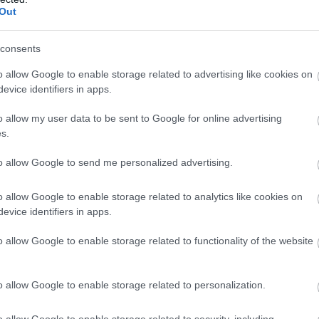
Out
nia młodych zawodników.
yny.
cji na wyższym poziomie.
consents
o allow Google to enable storage related to advertising like cookies on
evice identifiers in apps.
ój młodzieży.
o allow my user data to be sent to Google for online advertising
s.
to allow Google to send me personalized advertising.
o allow Google to enable storage related to analytics like cookies on
evice identifiers in apps.
o allow Google to enable storage related to functionality of the website
LIGA
MIEJSCE
V
13.
o allow Google to enable storage related to personalization.
V
4.
V
6.
o allow Google to enable storage related to security, including