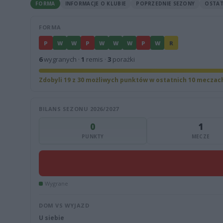
FORMA
INFORMACJE O KLUBIE
POPRZEDNIE SEZONY
OSTAT
FORMA
P
W
W
P
W
W
W
P
W
R
6
wygranych ·
1
remis ·
3
porażki
Zdobyli 19 z 30 możliwych punktów w ostatnich 10 meczac
BILANS SEZONU 2026/2027
0
1
PUNKTY
MECZE
Wygrane
DOM VS WYJAZD
U siebie