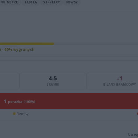
NIE MECZE
TABELA
STRZELCY
NEWSY
h · 60% wygranych
4-5
-1
BRAMKI
BILANS BRAMKOWY
1
porażka (100%)
Remisy
Na w