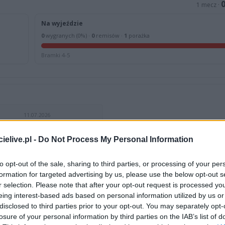
1 mecz ·
Na wyjeździe
0
wygranych (0%) ·
0
remisów ·
1
porażka
Bramki 4-5
11.07.2026
ingowe
I Kielce
0
elive.pl -
Do Not Process My Personal Information
5
to opt-out of the sale, sharing to third parties, or processing of your per
formation for targeted advertising by us, please use the below opt-out s
19.08.2026
r selection. Please note that after your opt-out request is processed y
V
III liga, gr. IV
eing interest-based ads based on personal information utilized by us or
rowiec Świętokrzyski
Korona II Kielce
I Kielce
Hetman Zamość
disclosed to third parties prior to your opt-out. You may separately opt-
losure of your personal information by third parties on the IAB’s list of