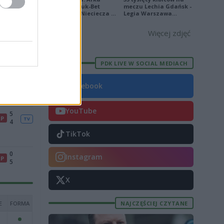
Gdynia - Bruk-Bet
meczu Lechia Gdańsk -
Termalica Nieciecza 2-
Legia Warszawa
3 [ZDJĘCIA]
[OPRAWA, ZDJĘCIA]
Więcej zdjęć
PDK LIVE W SOCIAL MEDIACH
Facebook
YouTube
5
P
TV
4
TikTok
0
Instagram
P
5
X
NAJCZĘŚCIEJ CZYTANE
E
FORMA