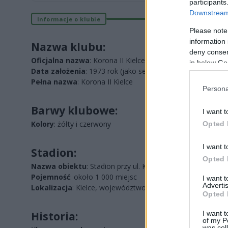
participants
Downstream 
Informacje o klubie
Please note
information 
Nazwa klubu:
deny consent
Oficjalna nazwa
: Korona II Kielce
in below Go
Data założenia
: 1973 rok (jako sekcja rezerw Korony Kielc
Pełna nazwa
: Korona II Kielce
Persona
Barwy klubowe:
I want t
Kolory
: żółty i czerwony
Opted 
I want t
Stadion:
Opted 
Nazwa obiektu
: Stadion przy ul. Kusocińskiego w Kielcach
Pojemność
: około 1 000 miejsc
I want 
Advertis
Lokalizacja
: Kielce, województwo świętokrzyskie
Opted 
I want t
Historia:
of my P
was col