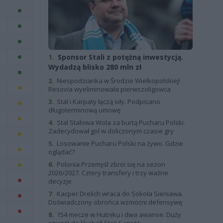
1.
Sponsor Stali z potężną inwestycją.
Wydadzą blisko 280 mln zł
2.
Niespodzianka w Środzie Wielkopolskiej!
Resovia wyeliminowała pierwszoligowca
3.
Stal i Karpaty łączą siły. Podpisano
długoterminową umowę
4.
Stal Stalowa Wola za burtą Pucharu Polski.
Zadecydował gol w doliczonym czasie gry
5.
Losowanie Pucharu Polski na żywo. Gdzie
oglądać?
6.
Polonia Przemyśl zbroi się na sezon
2026/2027. Cztery transfery i trzy ważne
decyzje
7.
Kacper Drelich wraca do Sokoła Sieniawa.
Doświadczony obrońca wzmocni defensywę
8.
154 mecze w Hutniku i dwa awanse. Duży