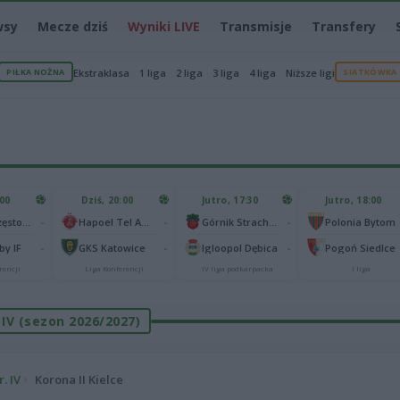
wsy
Mecze dziś
Wyniki LIVE
Transmisje
Transfery
PIŁKA NOŻNA
Ekstraklasa
1 liga
2 liga
3 liga
4 liga
Niższe ligi
SIATKÓWKA
:00
Dziś, 20:00
Jutro, 17:30
Jutro, 18:00
-
-
-
Raków Częstochowa
Hapoel Tel Awiw
Górnik Strachocina
Polonia Bytom
-
-
-
y IF
GKS Katowice
Igloopol Dębica
Pogoń Siedlce
rencji
Liga Konferencji
IV liga podkarpacka
I liga
r. IV (sezon 2026/2027)
r. IV
Korona II Kielce