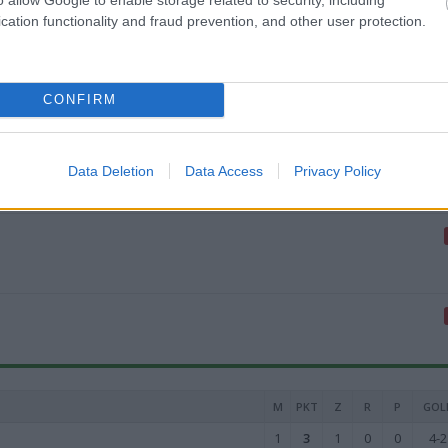
cation functionality and fraud prevention, and other user protection.
V
15.
V
19.
CONFIRM
ZOBACZ WIĘCEJ (1)
Data Deletion
Data Access
Privacy Policy
M
PKT
Z
R
P
GOL
1
3
1
0
0
4-2