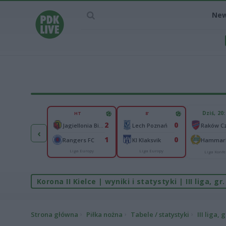
Ne
IEC MECZU
Dziś, 20
HT
8'
1
2
0
Ferencvaros Budapeszt
Jagiellonia Białystok
Lech Poznań
‹
0
1
0
rnik Zabrze
Rangers FC
KI Klaksvik
Hammarb
Liga Europy
Liga Europy
Liga Europy
Liga Konfe
Korona II Kielce | wyniki i statystyki | III liga, g
Strona główna
Piłka nożna
Tabele / statystyki
III liga, g