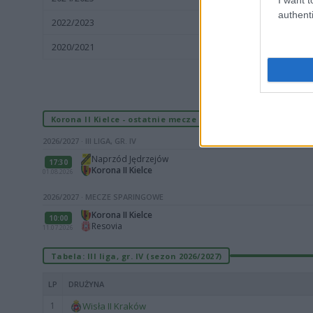
authenti
2022/2023
III liga, gr. I
2020/2021
III liga, gr. I
Korona II Kielce - ostatnie mecze
2026/2027 · III LIGA, GR. IV
Naprzód Jędrzejów
17:30
Korona II Kielce
01.08.2026
2026/2027 · MECZE SPARINGOWE
Korona II Kielce
10:00
Resovia
11.07.2026
Tabela: III liga, gr. IV (sezon 2026/2027)
LP
DRUŻYNA
1
Wisła II Kraków