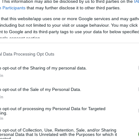
. This information may also be disclosed by us to third parties on the
IA
Participants
that may further disclose it to other third parties.
 that this website/app uses one or more Google services and may gath
including but not limited to your visit or usage behaviour. You may click 
 to Google and its third-party tags to use your data for below specifi
ogle consent section.
e)
l Data Processing Opt Outs
o opt-out of the Sharing of my personal data.
In
o opt-out of the Sale of my Personal Data.
In
to opt-out of processing my Personal Data for Targeted
ing.
In
o opt-out of Collection, Use, Retention, Sale, and/or Sharing
ersonal Data that Is Unrelated with the Purposes for which it
lected.