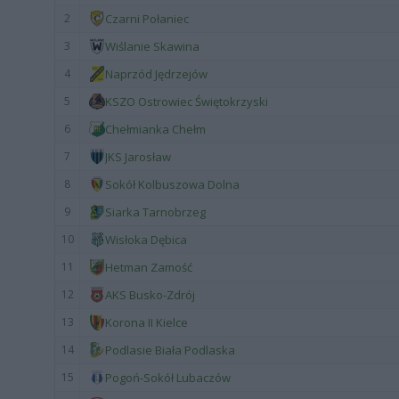
2
Czarni Połaniec
3
Wiślanie Skawina
4
Naprzód Jędrzejów
5
KSZO Ostrowiec Świętokrzyski
6
Chełmianka Chełm
7
JKS Jarosław
8
Sokół Kolbuszowa Dolna
9
Siarka Tarnobrzeg
10
Wisłoka Dębica
11
Hetman Zamość
12
AKS Busko-Zdrój
13
Korona II Kielce
14
Podlasie Biała Podlaska
15
Pogoń-Sokół Lubaczów