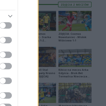
ZDJĘCIA Z MECZÓW
ZDJĘCIA: Cosmos
ZDJĘCIA: Cosmos
Nowotaniec - Siarka
Nowotaniec - Wisłok
Tarnobrzeg 1-2
Wiśniowa 1-1
[PUCHAR POLSKI]
Derby Ekoball Stal
Kibice na meczu Arka
Sanok - Karpaty Krosno
Gdynia - Bruk-Bet
na remis [ZDJĘCIA]
Termalica Nieciecza
[ZDJĘCIA]
Ekstraklasa: Arka
35 tysięcy kibiców na