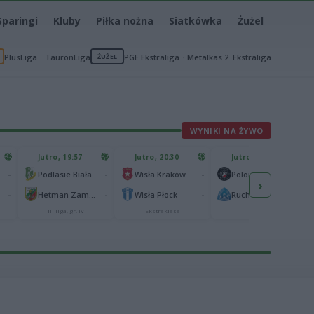
Sparingi
Kluby
Piłka nożna
Siatkówka
Żużel
PlusLiga
TauronLiga
ŻUŻEL
PGE Ekstraliga
Metalkas 2. Ekstraliga
WYNIKI NA ŻYWO
Jutro, 19:57
Jutro, 20:30
Jutro, 20:30
-
-
-
-
Podlasie Biała Podlaska
Wisła Kraków
Polonia Warszawa
›
-
-
-
-
Hetman Zamość
Wisła Płock
Ruch Chorzów
III liga, gr. IV
Ekstraklasa
I liga