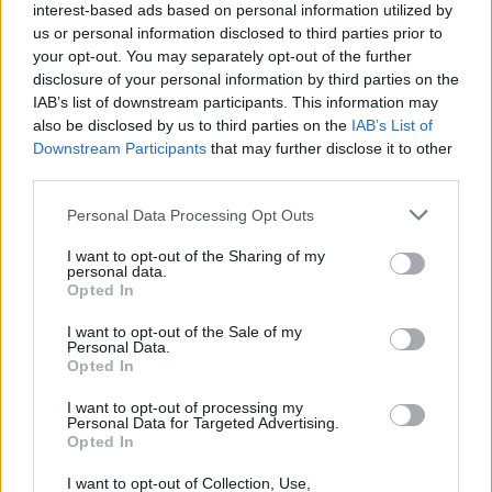
dojście do pierwszej drużyny Stali Rzeszów. Wiem, że jest to
interest-based ads based on personal information utilized by
możliwe, ale musi być efektem ciągłej pracy. Teraz jestem
us or personal information disclosed to third parties prior to
podekscytowany tym, że związałem się ze Stalą trzyletnim
your opt-out. You may separately opt-out of the further
kontraktem
- dodał młody pomocnik.
disclosure of your personal information by third parties on the
IAB’s list of downstream participants. This information may
CZYTAJ TAKŻE
also be disclosed by us to third parties on the
IAB’s List of
Downstream Participants
that may further disclose it to other
third parties.
Please note that this website/app uses one or more Google
Personal Data Processing Opt Outs
2026-06-16 15:09
2026-06-16 15:21
services and may gather and store information including but
Cracovia wzmacnia
Wisła Kraków
not limited to your visit or usage behaviour. You may click to
I want to opt-out of the Sharing of my
personal data.
defensywę! Kapitan
związała się z
grant or deny consent to Google and its third-party tags to
Opted In
austriackiego klubu
wielkim talentem!
use your data for below specified purposes in below Google
trafił do "Pasów"
Ma dopiero 15 lat
consent section.
I want to opt-out of the Sale of my
Personal Data.
Opted In
I want to opt-out of processing my
2026-08-07 15:30
Personal Data for Targeted Advertising.
Wielkie piłkarskie
Opted In
święto na
I want to opt-out of Collection, Use,
Podkarpaciu. Stal