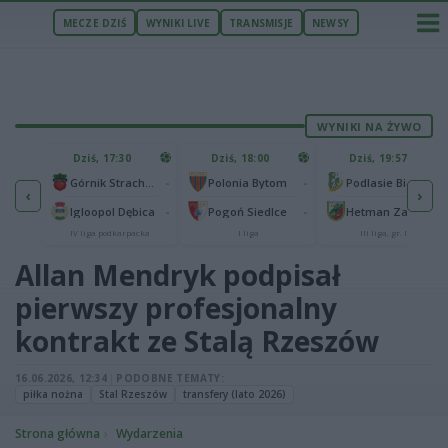
MECZE DZIŚ
WYNIKI LIVE
TRANSMISJE
NEWSY
WYNIKI NA ŻYWO
U
Dziś, 17:30
Dziś, 18:00
Dziś, 19:57
65
lonia Bydgoszcz
-
-
-
Górnik Strachocina
Polonia Bytom
Podlasie Biała Podlaska
‹
›
25
-
-
-
Igloopol Dębica
Pogoń Siedlce
Hetman Zamość
aliga
IV liga podkarpacka
I liga
III liga, gr. IV
Allan Mendryk podpisał
pierwszy profesjonalny
kontrakt ze Stalą Rzeszów
16.06.2026, 12:34
|
PODOBNE TEMATY:
piłka nożna
Stal Rzeszów
transfery (lato 2026)
Strona główna
Wydarzenia