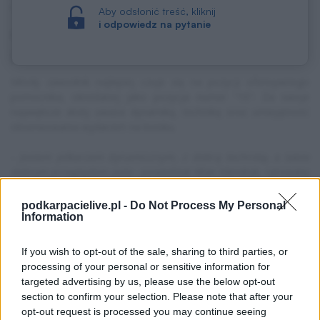
ważny do końca czerwca 2029 roku.
Aby odsłonić treść, kliknij
i odpowiedz na pytanie
Ofensywny pomocnik chce trafić do
pierwszej drużyny
Młody zawodnik najlepiej czuje się na pozycji ofensywnego
pomocnika, określanej jako pozycja numer "10". Za swoje
największe atuty uważa dynamikę, technikę oraz umiejętność
obserwowania wydarzeń na boisku.
-
Jestem piłkarzem dynamicznym, z dobrą techniką, a także
dobrym przeglądem pola
- powiedział Allan Mendryk, cytowany
przez oficjalną stronę Akademii Stali Rzeszów.
podkarpacielive.pl -
Do Not Process My Personal
Jego piłkarskimi wzorami są
Pedri
,
Jude Bellingham
i
Kevin
Information
De Bruyne
. Mendryk podkreśla jednak, że przed nim nadal wiele
pracy, a jego najważniejszym celem pozostaje przebicie się do
If you wish to opt-out of the sale, sharing to third parties, or
seniorskiego zespołu Stali Rzeszów.
processing of your personal or sensitive information for
targeted advertising by us, please use the below opt-out
-
Lubię patrzeć na to, jak grają. Sam wiem, że muszę cały czas
section to confirm your selection. Please note that after your
ciężko pracować, aby się rozwijać, a na razie celem jest
opt-out request is processed you may continue seeing