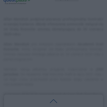
Allan Mendryk podpisał pierwszy profesjonalny kontrakt
w swojej karierze. Młody ofensywny pomocnik związał się
ze Stalą Rzeszów umową obowiązującą do 30 czerwca
2029 roku.
Allan Mendryk
jest kolejnym zawodnikiem
Akademii Stali
Rzeszów
, który otrzymał od klubu profesjonalny kontrakt.
Umowa związała młodego piłkarza do 30 czerwca 2029 roku z
pierwszoligowcem.
Mendryk swoją piłkarską przygodę rozpoczynał w
JSRR
Jarosław
. Do Akademii Stali Rzeszów trafił w lipcu 2021 roku i
od tego czasu przechodził przez kolejne etapy szkolenia w
rzeszowskim klubie.
W sezonie 2025/2026 reprezentował drużynę Stali Rzeszów do
lat 17, która występowała w rozgrywkach
Centralnej Ligi
Juniorów
. Teraz podpisał pierwszy profesjonalny kontrakt,