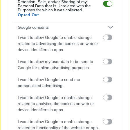
Retention, Sale, and/or Sharing of my
Mielec i Stal Rzeszów
Personal Data that Is Unrelated with the
Purposes for which it was collected.
zagrają 44. derby
Opted Out
Google consents
KOMENTARZE
I want to allow Google to enable storage
Uwaga!
related to advertising like cookies on web or
Teraz komentarze są domyślnie ukryte, aby poprawić
device identifiers in apps.
⚠
komfort korzystania z serwisu. Kliknij przycisk
„Zobacz komentarze”, aby je wyświetlić i dołączyć do
I want to allow my user data to be sent to
dyskusji.
Google for online advertising purposes.
I want to allow Google to send me
Zobacz komentarze
personalized advertising.
I want to allow Google to enable storage
related to analytics like cookies on web or
device identifiers in apps.
NASTĘPNY ARTYKUŁ
2026-06-16 13:50
I want to allow Google to enable storage
Marzysz o piłkarskiej karierze? SMS
related to functionality of the website or app.