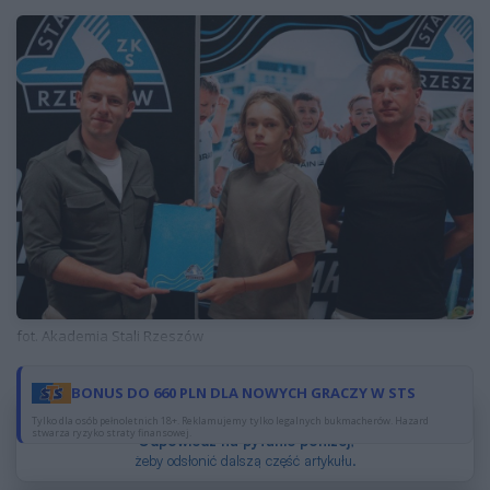
fot. Akademia Stali Rzeszów
BONUS DO 660 PLN DLA NOWYCH GRACZY W STS
Dzięki reklamom możesz czytać za darmo.
Tylko dla osób pełnoletnich 18+. Reklamujemy tylko legalnych bukmacherów. Hazard
stwarza ryzyko straty finansowej.
Odpowiedz na pytanie poniżej
,
żeby odsłonić dalszą część artykułu.