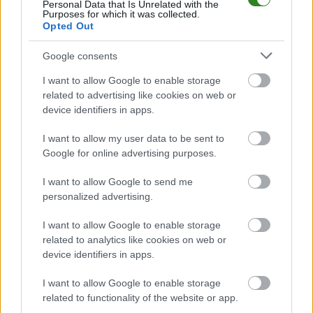
Rzeszów: Musimy
Personal Data that Is Unrelated with the
Purposes for which it was collected.
dać z siebie 110%
Opted Out
Google consents
KOMENTARZE
I want to allow Google to enable storage
Uwaga!
related to advertising like cookies on web or
Teraz komentarze są domyślnie ukryte, aby poprawić
device identifiers in apps.
⚠
komfort korzystania z serwisu. Kliknij przycisk
„Zobacz komentarze”, aby je wyświetlić i dołączyć do
I want to allow my user data to be sent to
dyskusji.
Google for online advertising purposes.
I want to allow Google to send me
Zobacz komentarze
personalized advertising.
I want to allow Google to enable storage
related to analytics like cookies on web or
device identifiers in apps.
NASTĘPNY ARTYKUŁ
2026-06-13 18:54
I want to allow Google to enable storage
Zwycięska próba generalna! "Izolacja"
related to functionality of the website or app.
lepsza od "Morsów"