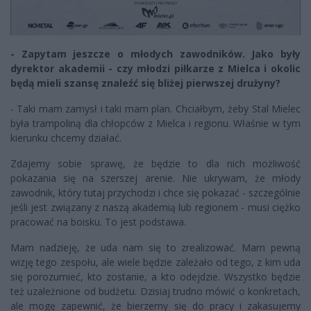
- Zapytam jeszcze o młodych zawodników. Jako były
dyrektor akademii - czy młodzi piłkarze z Mielca i okolic
będą mieli szansę znaleźć się bliżej pierwszej drużyny?
- Taki mam zamysł i taki mam plan. Chciałbym, żeby Stal Mielec
była trampoliną dla chłopców z Mielca i regionu. Właśnie w tym
kierunku chcemy działać.
Zdajemy sobie sprawę, że będzie to dla nich możliwość
pokazania się na szerszej arenie. Nie ukrywam, że młody
zawodnik, który tutaj przychodzi i chce się pokazać - szczególnie
jeśli jest związany z naszą akademią lub regionem - musi ciężko
pracować na boisku. To jest podstawa.
Mam nadzieję, że uda nam się to zrealizować. Mam pewną
wizję tego zespołu, ale wiele będzie zależało od tego, z kim uda
się porozumieć, kto zostanie, a kto odejdzie. Wszystko będzie
też uzależnione od budżetu. Dzisiaj trudno mówić o konkretach,
ale mogę zapewnić, że bierzemy się do pracy i zakasujemy