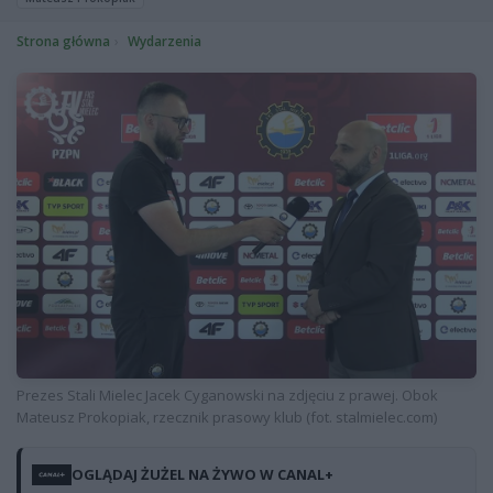
Strona główna
Wydarzenia
Prezes Stali Mielec Jacek Cyganowski na zdjęciu z prawej. Obok
Mateusz Prokopiak, rzecznik prasowy klub (fot. stalmielec.com)
OGLĄDAJ ŻUŻEL NA ŻYWO W CANAL+