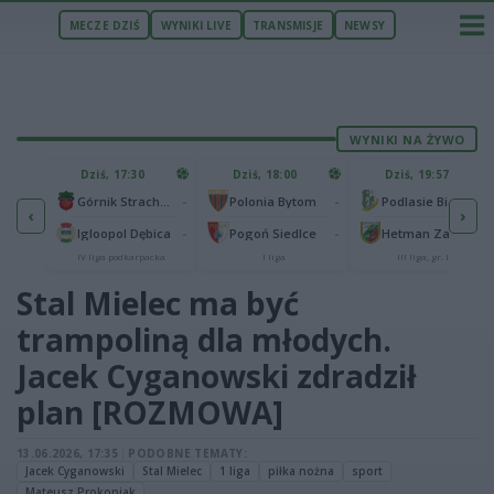
MECZE DZIŚ
WYNIKI LIVE
TRANSMISJE
NEWSY
WYNIKI NA ŻYWO
U
Dziś, 17:30
Dziś, 18:00
Dziś, 19:57
65
lonia Bydgoszcz
-
-
-
Górnik Strachocina
Polonia Bytom
Podlasie Biała Podlaska
‹
›
25
-
-
-
Igloopol Dębica
Pogoń Siedlce
Hetman Zamość
aliga
IV liga podkarpacka
I liga
III liga, gr. IV
Stal Mielec ma być
trampoliną dla młodych.
Jacek Cyganowski zdradził
plan [ROZMOWA]
13.06.2026, 17:35
|
PODOBNE TEMATY:
Jacek Cyganowski
Stal Mielec
1 liga
piłka nożna
sport
Mateusz Prokopiak