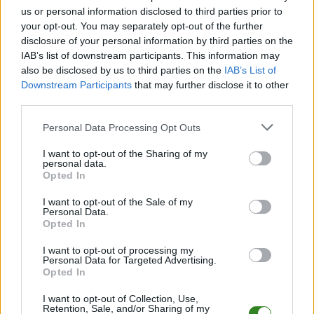
pracował i walczył do ostatniej kropli potu.
us or personal information disclosed to third parties prior to
your opt-out. You may separately opt-out of the further
Więcej o lidze:
I liga
disclosure of your personal information by third parties on the
IAB’s list of downstream participants. This information may
also be disclosed by us to third parties on the
IAB’s List of
CZYTAJ TAKŻE
Downstream Participants
that may further disclose it to other
third parties.
2026-08-07 15:30
2026-08-06 20:57
Please note that this website/app uses one or more Google
Personal Data Processing Opt Outs
Wielkie piłkarskie
Ma 16 lat i już strzela
services and may gather and store information including but
święto na
dla pierwszej
not limited to your visit or usage behaviour. You may click to
I want to opt-out of the Sharing of my
personal data.
Podkarpaciu. Stal
drużyny. Emil Ziobroń
grant or deny consent to Google and its third-party tags to
Opted In
Mielec i Stal Rzeszów
z kontraktem w Stali
use your data for below specified purposes in below Google
consent section.
zagrają 44. derby
Mielec
I want to opt-out of the Sale of my
Personal Data.
Opted In
I want to opt-out of processing my
Personal Data for Targeted Advertising.
2026-08-06 19:59
Opted In
Andrzej Wójcik przed
I want to opt-out of Collection, Use,
derbami ze Stalą
Retention, Sale, and/or Sharing of my