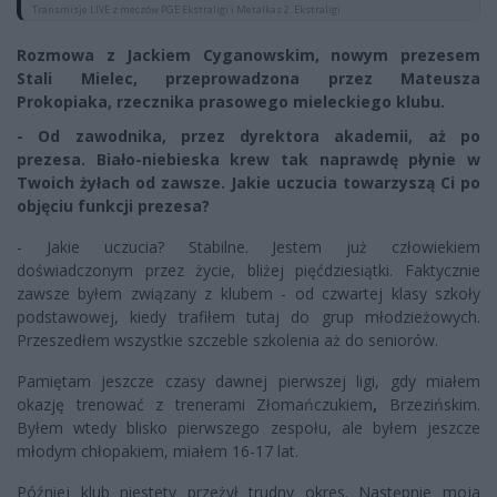
Transmisje LIVE z meczów PGE Ekstraligi i Metalkas 2. Ekstraligi
Rozmowa z Jackiem Cyganowskim, nowym prezesem
Stali Mielec, przeprowadzona przez Mateusza
Prokopiaka, rzecznika prasowego mieleckiego klubu.
- Od zawodnika, przez dyrektora akademii, aż po
prezesa. Biało-niebieska krew tak naprawdę płynie w
Twoich żyłach od zawsze. Jakie uczucia towarzyszą Ci po
objęciu funkcji prezesa?
- Jakie uczucia? Stabilne. Jestem już człowiekiem
doświadczonym przez życie, bliżej pięćdziesiątki. Faktycznie
zawsze byłem związany z klubem - od czwartej klasy szkoły
podstawowej, kiedy trafiłem tutaj do grup młodzieżowych.
Przeszedłem wszystkie szczeble szkolenia aż do seniorów.
Pamiętam jeszcze czasy dawnej pierwszej ligi, gdy miałem
okazję trenować z trenerami
Złomańczukiem
,
Brzezińskim.
Byłem wtedy blisko pierwszego zespołu, ale byłem jeszcze
młodym chłopakiem, miałem 16-17 lat.
Później klub niestety przeżył trudny okres. Następnie moja