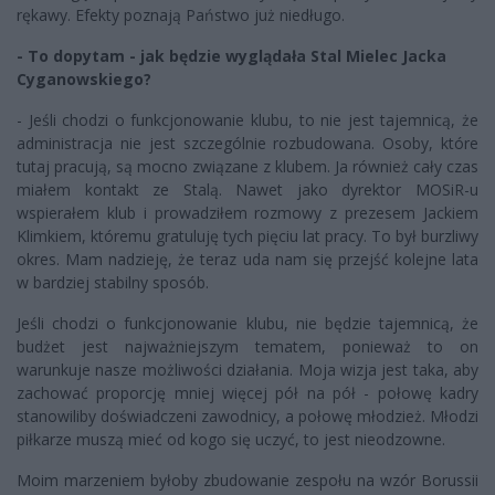
rękawy. Efekty poznają Państwo już niedługo.
- To dopytam - jak będzie wyglądała Stal Mielec Jacka
Cyganowskiego?
- Jeśli chodzi o funkcjonowanie klubu, to nie jest tajemnicą, że
administracja nie jest szczególnie rozbudowana. Osoby, które
tutaj pracują, są mocno związane z klubem. Ja również cały czas
miałem kontakt ze Stalą. Nawet jako dyrektor MOSiR-u
wspierałem klub i prowadziłem rozmowy z prezesem Jackiem
Klimkiem, któremu gratuluję tych pięciu lat pracy. To był burzliwy
okres. Mam nadzieję, że teraz uda nam się przejść kolejne lata
w bardziej stabilny sposób.
Jeśli chodzi o funkcjonowanie klubu, nie będzie tajemnicą, że
budżet jest najważniejszym tematem, ponieważ to on
warunkuje nasze możliwości działania. Moja wizja jest taka, aby
zachować proporcję mniej więcej pół na pół - połowę kadry
stanowiliby doświadczeni zawodnicy, a połowę młodzież. Młodzi
piłkarze muszą mieć od kogo się uczyć, to jest nieodzowne.
Moim marzeniem byłoby zbudowanie zespołu na wzór Borussii