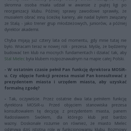
skromna osoba miała udział w awansie z piątej ligi po
reorganizacji klubu. Później sprawy zawodowe sprawiły, że
musiałem obrać inną ścieżkę kariery, ale nadal byłem związany
ze Stalą - jako trener grup młodzieżowych, juniorów, a później
dyrektor akademii.
Chyba mijają już cztery lata od momentu, gdy mnie tutaj nie
było. Wracam teraz w nowej roli - prezesa. Myślę, że będziemy
budować ten klub na mocnych fundamentach i działać tak, aby
Stal Mielec
była klubem rozpoznawalnym na mapie całej Polski.
- W ostatnim czasie pełnił Pan funkcję dyrektora MOSiR-
u. Czy objęcie funkcji prezesa musiał Pan konsultować z
prezydentem miasta i urzędem miasta, aby uzyskać
formalną zgodę?
-
Tak, oczywiście. Przez ostatnie dwa lata pełniłem funkcję
dyrektora MOSiR-u. Przed objęciem stanowiska prezesa
konsultowałem tę decyzję z prezydentem miasta, panem
Radosławem Swółem, dla którego klub jest bardzo
ważny. Doskonale rozumie on również, że miasto Mielec
odgrywa dziś istotną rolę w funkcjonowaniu klubu. Rozmowy