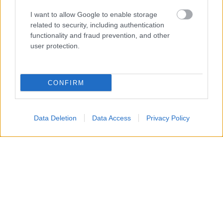
Cosmos Nowotaniec
transmisja na żywo.
I want to allow Google to enable storage
Gdzie oglądać?
related to security, including authentication
(27.05.2026)
functionality and fraud prevention, and other
user protection.
KOMENTARZE
CONFIRM
Uwaga!
Teraz komentarze są domyślnie ukryte, aby poprawić
⚠
komfort korzystania z serwisu. Kliknij przycisk
Data Deletion
Data Access
Privacy Policy
„Zobacz komentarze”, aby je wyświetlić i dołączyć do
dyskusji.
Zobacz komentarze
NASTĘPNY ARTYKUŁ
2026-06-09 00:56