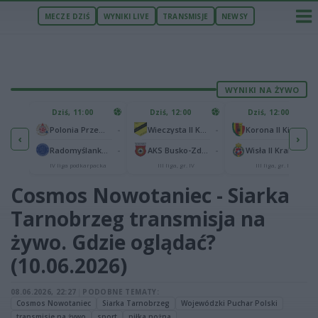
MECZE DZIŚ
WYNIKI LIVE
TRANSMISJE
NEWSY
WYNIKI NA ŻYWO
U
Dziś, 11:00
Dziś, 12:00
Dziś, 12:00
1
Polonia Warszawa
-
-
-
Polonia Przemyśl
Wieczysta II Kraków
Korona II Kielce
‹
›
1
ów
-
-
-
Radomyślanka Radomyśl Wielki
AKS Busko-Zdrój
Wisła II Kraków
IV liga podkarpacka
III liga, gr. IV
III liga, gr. IV
Cosmos Nowotaniec - Siarka
Tarnobrzeg transmisja na
żywo. Gdzie oglądać?
(10.06.2026)
08.06.2026, 22:27
|
PODOBNE TEMATY:
Cosmos Nowotaniec
Siarka Tarnobrzeg
Wojewódzki Puchar Polski
transmisje na żywo
sport
piłka nożna