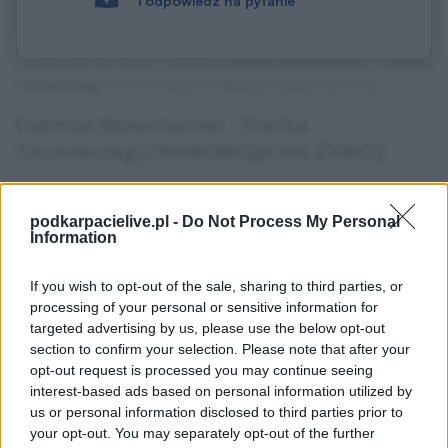
i odpowiedz na pytanie
Data
: środa, 10 czerwca, godz. 17:00
Transmisja
: YouTube
Transmisję na żywo z meczu
Cosmos Nowotaniec - Siarka
Tarnobrzeg
możesz obejrzeć klikając w player poniżej.
Cosmos Nowotaniec - Siarka
Tarnobrzeg [TRANSMISJA NA ŻYWO]:
podkarpacielive.pl -
Do Not Process My Personal
Information
If you wish to opt-out of the sale, sharing to third parties, or
processing of your personal or sensitive information for
targeted advertising by us, please use the below opt-out
section to confirm your selection. Please note that after your
opt-out request is processed you may continue seeing
interest-based ads based on personal information utilized by
us or personal information disclosed to third parties prior to
your opt-out. You may separately opt-out of the further