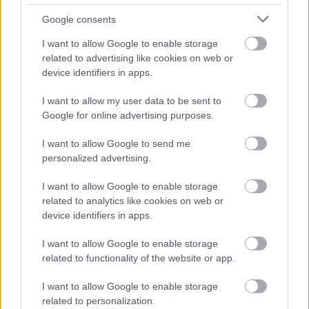
Tak - ta transmisja jest
darmowa
(bez dodatkowej opłaty PPV).
Google consents
Na PodkarpacieLIVE bezpłatnie udostępniamy m.in. transmisje z
YouTube
i
sport.tvp.pl
.
I want to allow Google to enable storage
related to advertising like cookies on web or
Więcej o lidze:
Puchar Polski
device identifiers in apps.
I want to allow my user data to be sent to
CZYTAJ TAKŻE
Google for online advertising purposes.
I want to allow Google to send me
personalized advertising.
2026-06-10 23:56
Afera pucharowa.
2026-06-10 19:00
I want to allow Google to enable storage
Siarka zbojkotowała
Emocjonujący finał w
related to analytics like cookies on web or
ceremonię wręczenia
Nowotańcu! Siarka
device identifiers in apps.
nagród
obroniła trofeum
I want to allow Google to enable storage
related to functionality of the website or app.
2026-05-26 20:35
I want to allow Google to enable storage
KS Wiązownica -
related to personalization.