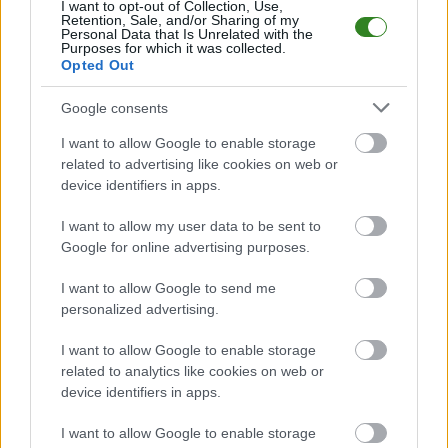
taśmę pokonała
I want to opt-out of Collection, Use,
Retention, Sale, and/or Sharing of my
Wisłę Puławy
Personal Data that Is Unrelated with the
Purposes for which it was collected.
Opted Out
KOMENTARZE
Google consents
Uwaga!
I want to allow Google to enable storage
Teraz komentarze są domyślnie ukryte, aby
⚠
related to advertising like cookies on web or
poprawić komfort korzystania z serwisu. Kliknij
device identifiers in apps.
przycisk „Zobacz komentarze”, aby je wyświetlić i
dołączyć do dyskusji.
I want to allow my user data to be sent to
Google for online advertising purposes.
Zobacz komentarze
I want to allow Google to send me
personalized advertising.
I want to allow Google to enable storage
NASTĘPNY ARTYKUŁ
related to analytics like cookies on web or
device identifiers in apps.
2025-06-07 19:46
Resovia rzutem na taśmę pokonała
I want to allow Google to enable storage
Wisłę Puławy