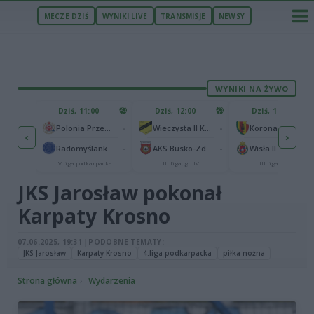
MECZE DZIŚ
WYNIKI LIVE
TRANSMISJE
NEWSY
WYNIKI NA ŻYWO
ZU
Dziś, 11:00
Dziś, 12:00
Dziś, 12:00
1
Polonia Warszawa
-
-
Polonia Przemyśl
Wieczysta II Kraków
Korona II Kielce
‹
›
1
rzów
-
-
Radomyślanka Radomyśl Wielki
AKS Busko-Zdrój
Wisła II Kraków
IV liga podkarpacka
III liga, gr. IV
III liga, gr. IV
JKS Jarosław pokonał
Karpaty Krosno
07.06.2025, 19:31
|
PODOBNE TEMATY:
JKS Jarosław
Karpaty Krosno
4.liga podkarpacka
piłka nożna
Strona główna
Wydarzenia