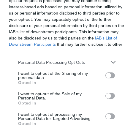
Podlasie Biała
opt-out request is processed you may continue seeing
interest-based ads based on personal information utilized by
Podlaska ze
2025-06-07 17:04
us or personal information disclosed to third parties prior to
zwycięstwem w
Podhale Nowy Targ
your opt-out. You may separately opt-out of the further
ostatnim meczu
zagra w barażach o
disclosure of your personal information by third parties on the
sezonu!
2 ligę!
IAB’s list of downstream participants. This information may
also be disclosed by us to third parties on the
IAB’s List of
Downstream Participants
that may further disclose it to other
third parties.
2025-06-07 17:30
Please note that this website/app uses one or more Google
Personal Data Processing Opt Outs
Wiślanie Skawina
2025-06-07 17:08
services and may gather and store information including but
Świdniczanka
lepsi od Chełmianki
not limited to your visit or usage behaviour. You may click to
I want to opt-out of the Sharing of my
Świdnik utrzymała
Chełm w ostatnim
personal data.
grant or deny consent to Google and its third-party tags to
Opted In
się w 3.lidze!
meczu sezonu
use your data for below specified purposes in below Google
consent section.
I want to opt-out of the Sale of my
Personal Data.
Opted In
I want to opt-out of processing my
Personal Data for Targeted Advertising.
2025-06-07 19:46
Opted In
Resovia rzutem na