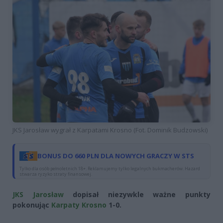
JKS Jarosław wygrał z Karpatami Krosno (Fot. Dominik Budzowski)
BONUS DO 660 PLN DLA NOWYCH GRACZY W STS
Tylko dla osób pełnoletnich 18+. Reklamujemy tylko legalnych bukmacherów. Hazard
stwarza ryzyko straty finansowej.
JKS Jarosław
dopisał niezywkle ważne punkty
pokonując
Karpaty Krosno
1-0.