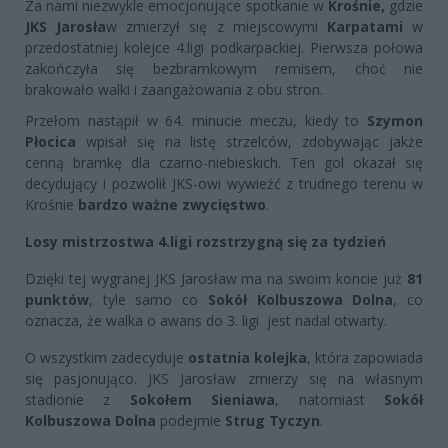
Za nami niezwykle emocjonujące spotkanie w
Krośnie,
gdzie
JKS Jarosła
w zmierzył się z miejscowymi
Karpatami
w
przedostatniej kolejce 4.ligi podkarpackiej. Pierwsza połowa
zakończyła się bezbramkowym remisem, choć nie
brakowało walki i zaangażowania z obu stron.
Przełom nastąpił w 64. minucie meczu, kiedy to
Szymon
Płocica
wpisał się na listę strzelców, zdobywając jakże
cenną bramkę dla czarno-niebieskich. Ten gol okazał się
decydujący i pozwolił JKS-owi wywieźć z trudnego terenu w
Krośnie
bardzo ważne zwycięstwo
.
Losy mistrzostwa 4.ligi rozstrzygną się za tydzień
Dzięki tej wygranej JKS Jarosław ma na swoim koncie już
81
punktów
, tyle samo co
Sokół Kolbuszowa Dolna
, co
oznacza, że walka o awans do 3. ligi jest nadal otwarty.
O wszystkim zadecyduje
ostatnia kolejka
, która zapowiada
się pasjonująco. JKS Jarosław zmierzy się na własnym
stadionie z
Sokołem Sieniawa
, natomiast
Sokół
Kolbuszowa Dolna
podejmie
Strug Tyczyn
.