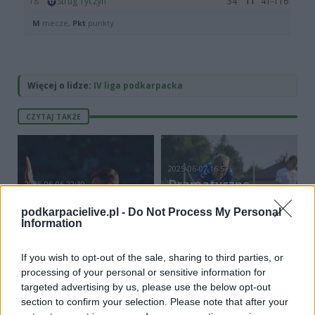
Więcej o lidze:
IV liga podkarpacka
CZYTAJ TAKŻE
2025-06-07 16:57
Dramatyczne
2025-06-06 22:39
Polska pokonała
zakończenie w
podkarpacielive.pl -
Do Not Process My Personal
Mołdawię. Kamil
Lubaczowie! Pogoń-
Information
Grosicki pożegnał
Sokół kończy sezon
się z reprezentacją
pod kreską
If you wish to opt-out of the sale, sharing to third parties, or
processing of your personal or sensitive information for
targeted advertising by us, please use the below opt-out
section to confirm your selection. Please note that after your
2025-06-07 17:01