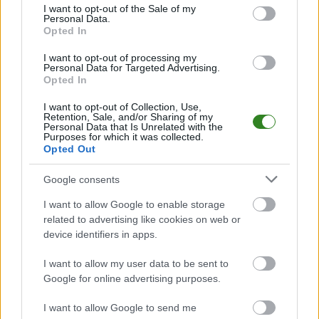
consent section.
I want to opt-out of the Sale of my
Personal Data.
Opted In
2025-06-08 11:51
I want to opt-out of processing my
Personal Data for Targeted Advertising.
Paweł Słomiany,
2025-06-07 19:46
Opted In
Resovia rzutem na
trener Pogoni-
taśmę pokonała
Sokół: Czekamy, co
I want to opt-out of Collection, Use,
Wisłę Puławy
wydarzy się dalej
Retention, Sale, and/or Sharing of my
Personal Data that Is Unrelated with the
Purposes for which it was collected.
Opted Out
KOMENTARZE
Google consents
Uwaga!
I want to allow Google to enable storage
Teraz komentarze są domyślnie ukryte, aby
⚠
related to advertising like cookies on web or
poprawić komfort korzystania z serwisu. Kliknij
device identifiers in apps.
przycisk „Zobacz komentarze”, aby je wyświetlić i
dołączyć do dyskusji.
I want to allow my user data to be sent to
Google for online advertising purposes.
Zobacz komentarze
I want to allow Google to send me