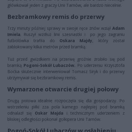
główkował jeden z graczy Unii Tarnów, ale bardzo niecelnie.
Bezbramkowy remis do przerwy
Trzy minuty później sprawy w swoje ręce znów wziął
Adam
Imiela
. Ruszył wzdłuż linii szesnastki i po jego zagraniu
futbolówka trafiła do
Oskara Majdy
, który został
zablokowany kilka metrów przed bramką.
Tuż przed gwizdkiem na przerwę groźnie zrobiło się pod
bramką
Pogoni-Sokół Lubaczów.
Po uderzeniu Krzysztofa
Boćka skutecznie interweniował Tomasz Siryk i do przerwy
utrzymywał się bezbramkowy remis.
Wymarzone otwarcie drugiej połowy
Drugą połowa idealnie rozpoczęła się dla gospodarzy. Po
wstrzeleniu piłki zza pola karnego najlepiej pod bramką
odnalazł się
Oskar Majda
i technicznym uderzeniem z
bliskiej odległości pokonał golkipera Unii Tarnów.
Pogoń-Sokół Lubaczów w osłabieniu