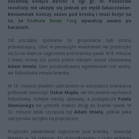
ostatniej kolejce Betclic 3 ligi gr. IV. Pozostałe
rezultaty nie ułożyły się jednak po myśli lubaczowian.
Beniaminek kończy sezon pod kreską i musi liczyć na
to, że
Podhale Nowy Targ
wywalczy awans po
barażach.
Od początku spotkania to gospodarze byli stroną
przeważającą, choć w pierwszym kwadransie nie przełożyło
się to na większe zagrożenie pod bramką rywali. W 8. minucie
z lewej strony tuż przed polem karnym został sfaulowany
Adam Imiela
. Sam poszkodowany egzekwował rzut wolny,
ale futbolówka minęła bramkę.
W 16. minucie płaskim uderzeniem w szesnastce bramkarza
próbował zaskoczyć
Oskar Majda
, ale ten pewnie wychwycił
futbolówkę. Kolejne minuty upływały, a podopieczni
Pawła
Słomianego
nie potrafili znaleźć drogi do bramki rywali. W
32. minucie bliski szczęścia był
Adam Imiela
, jednak piłka
zatrzymała się tylko na poprzeczce.
Przyjezdni jakiekolwiek zagrożenie pod bramką stworzyli
dopiero w 34. minucie. Po dośrodkowaniu z rzutu wolnego