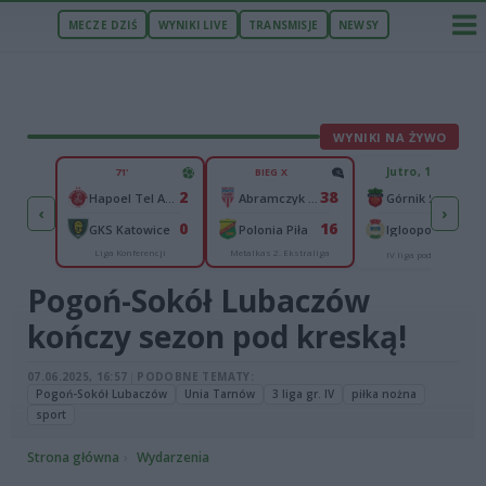
MECZE DZIŚ
WYNIKI LIVE
TRANSMISJE
NEWSY
WYNIKI NA ŻYWO
ZU
Jutro, 17:30
71'
BIEG X
0
2
38
Raków Częstochowa
Hapoel Tel Awiw
Abramczyk Polonia Bydgoszcz
Górnik Strachocina
‹
›
0
0
16
 IF
GKS Katowice
Polonia Piła
Igloopol Dębica
Liga Konferencji
Metalkas 2. Ekstraliga
ncji
IV liga podkarpacka
Pogoń-Sokół Lubaczów
kończy sezon pod kreską!
07.06.2025, 16:57
|
PODOBNE TEMATY:
Pogoń-Sokół Lubaczów
Unia Tarnów
3 liga gr. IV
piłka nożna
sport
Strona główna
Wydarzenia