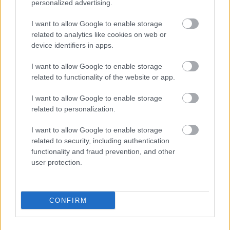
personalized advertising.
I want to allow Google to enable storage
NASTĘPNY ARTYKUŁ
related to analytics like cookies on web or
2025-06-07 17:01
device identifiers in apps.
Podlasie Biała Podlaska ze
I want to allow Google to enable storage
zwycięstwem w ostatnim meczu
sezonu!
related to functionality of the website or app.
I want to allow Google to enable storage
related to personalization.
Asseco Resovia
Developres Rzeszów
|
|
ITA TOOLS Stal Mielec
Cellfast Wilki Krosno
|
|
I want to allow Google to enable storage
Texom Stal Rzeszów
Stal Mielec
Motor Lublin
|
|
|
related to security, including authentication
Stal Rzeszów
Stal Stalowa Wola
Wisła Kraków
Resovia
|
|
|
|
functionality and fraud prevention, and other
Wieczysta Kraków
Sandecja Nowy Sącz
Siarka Tarnobrzeg
|
|
|
user protection.
Wisłoka Dębica
4 liga podkarpacka
JKS Jarosław
|
|
|
Karpaty Krosno
CONFIRM
Mecze dziś
Wyniki LIVE
Transmisje
O nas
Kontakt
|
|
|
|
|
Polityka prywatności
pehasports.com
| Polecamy:
|
kartki okolicznościowe