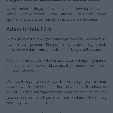
W 55. minucie drugą żółtą, a w konsekwencji czerwoną
kartką ukarany został
Lucas Guede
s i w dalszej części
spotkania gospodarze musieli radzić sobie w osłabieniu.
Adam Imiela i 2-0
Mimo gry w dziesiątkę gospodarze podwyższyli prowadzenie
trzy minuty później. Precyzyjnie w prawy róg bramki
przymierzył
Adam Imiela
po dograniu
Sergiy'a Rusyana.
W 80. minucie po dośrodkowaniu z rzutu wolnego najlepiej w
polu karnym odnalazł się
Mateusz Gul
i uderzeniem głową
podwyższył wynik na 3-0.
Do ostatniego gwizdka wynik nie uległ już zmienia.
Zwycięstwo nie pozwoliło jednak Pogoni-Sokół Lubaczów
opuścić 15. miejsca zagrożonego spadkiem. Beniaminek ma
jeszcze szansę na utrzymanie, jeśli Podhale Nowy Targ
wywalczy awans po barażach.