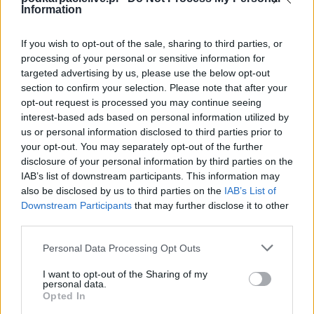
Information
If you wish to opt-out of the sale, sharing to third parties, or
processing of your personal or sensitive information for
targeted advertising by us, please use the below opt-out
section to confirm your selection. Please note that after your
opt-out request is processed you may continue seeing
interest-based ads based on personal information utilized by
us or personal information disclosed to third parties prior to
Więcej o lidze:
III liga, gr. IV
your opt-out. You may separately opt-out of the further
disclosure of your personal information by third parties on the
CZYTAJ TAKŻE
IAB’s list of downstream participants. This information may
also be disclosed by us to third parties on the
IAB’s List of
Downstream Participants
that may further disclose it to other
third parties.
2025-06-07 15:06
Please note that this website/app uses one or more Google
Personal Data Processing Opt Outs
Święto żużlowe w
2025-06-07 19:31
services and may gather and store information including but
JKS Jarosław z
Rzeszowie! Polska
not limited to your visit or usage behaviour. You may click to
I want to opt-out of the Sharing of my
niezwykle ważnym
lepsza od Reszty
personal data.
grant or deny consent to Google and its third-party tags to
zwycięstwem
Świata
Opted In
use your data for below specified purposes in below Google