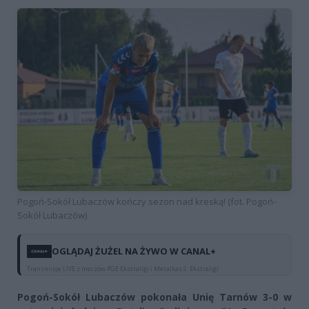
Pogoń-Sokół Lubaczów kończy sezon nad kreską! (fot. Pogoń-
Sokół Lubaczów)
OGLĄDAJ ŻUŻEL NA ŻYWO W CANAL+
Transmisje LIVE z meczów PGE Ekstraligi i Metalkas 2. Ekstraligi
Pogoń-Sokół Lubaczów pokonała Unię Tarnów 3-0 w