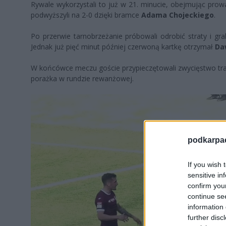
Rywale wykorzystali to już w 21. minucie, obejmując pr
podwyższyli na 2-0 dzięki bramce
Adama Chojeckiego
.
Po przerwie tarnobrzeżanie próbowali odrobić straty i gr
Jednak już pięć minut później czerwoną kartkę otrzymał
Da
W końcówce meczu goście przypieczętowali zwycięstwo tra
porażka w rundzie rewanżowej.
podkarpaci
If you wish 
sensitive in
confirm you
continue se
information 
further disc