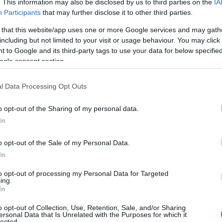
. This information may also be disclosed by us to third parties on the
IA
Participants
that may further disclose it to other third parties.
 that this website/app uses one or more Google services and may gath
including but not limited to your visit or usage behaviour. You may click 
 to Google and its third-party tags to use your data for below specifi
ogle consent section.
l Data Processing Opt Outs
o opt-out of the Sharing of my personal data.
In
o opt-out of the Sale of my Personal Data.
In
to opt-out of processing my Personal Data for Targeted
ing.
In
o opt-out of Collection, Use, Retention, Sale, and/or Sharing
ersonal Data that Is Unrelated with the Purposes for which it
lected.