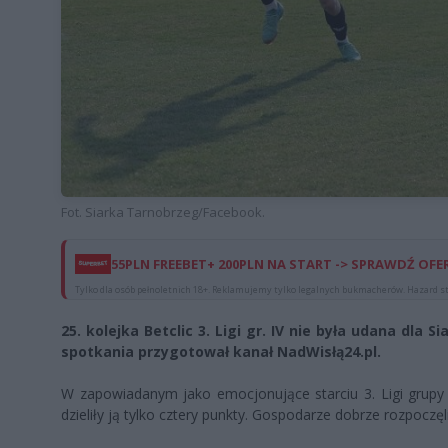
Fot. Siarka Tarnobrzeg/Facebook.
55PLN FREEBET+ 200PLN NA START -> SPRAWDŹ OFE
Tylko dla osób pełnoletnich 18+. Reklamujemy tylko legalnych bukmacherów. Hazard st
25. kolejka Betclic 3. Ligi gr. IV nie była udana dla S
spotkania przygotował kanał NadWisłą24.pl.
W zapowiadanym jako emocjonujące starciu 3. Ligi grupy
dzieliły ją tylko cztery punkty. Gospodarze dobrze rozpoczę