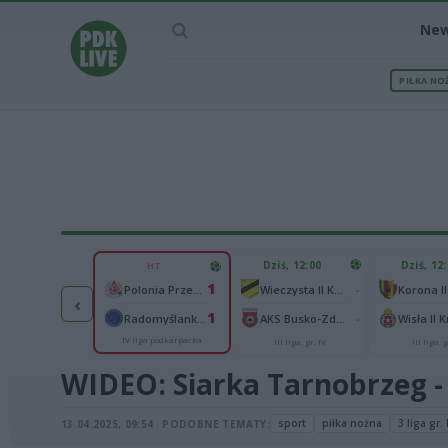
Ne
PIŁKA NO
IEC MECZU
Dziś, 12:00
Dziś, 12
HT
1
1
Polonia Warszawa
-
Polonia Przemyśl
Wieczysta II Kraków
Korona II
‹
1
1
ch Chorzów
-
Radomyślanka Radomyśl Wielki
AKS Busko-Zdrój
Wisła II 
IV liga podkarpacka
I liga
III liga, gr. IV
III liga, g
WIDEO: Siarka Tarnobrzeg -
sport
piłka nożna
3 liga gr. 
13.04.2025, 09:54
|
PODOBNE TEMATY: