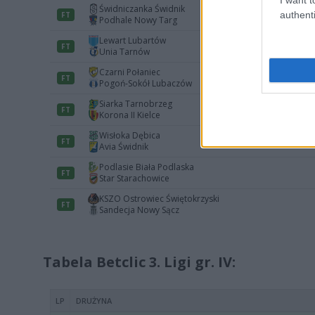
authenti
Tabela Betclic 3. Ligi gr. IV: