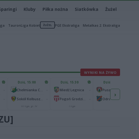
Sparingi
Kluby
Piłka nożna
Siatkówka
Żużel
iga
TauronLiga Kobiet
ŻUŻEL
PGE Ekstraliga
Metalkas 2. Ekstraliga
WYNIKI NA ŻYWO
Dziś, 15:00
Dziś, 15:30
Dziś, 15:30
-
-
-
-
Chełmianka Chełm
Miedź Legnica
Puszcza Niepołomice
›
-
-
-
-
Sokół Kolbuszowa Dolna
Pogoń Grodzisk Mazowiecki
Odra Opole
III liga, gr. IV
I liga
I liga
ZU]