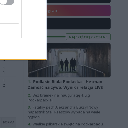
Instagram
X
NAJCZĘŚCIEJ CZYTANE
1.
Podlasie Biała Podlaska - Hetman
Zamość na żywo. Wynik i relacja LIVE
2.
Bez bramek na inaugurację 4. Ligi
Podkarpackiej
3.
Fatalny pech Aleksandra Buksy! Nowy
napastnik Stali Rzeszów wypada na wiele
tygodni
4.
Wielkie piłkarskie święto na Podkarpaciu.