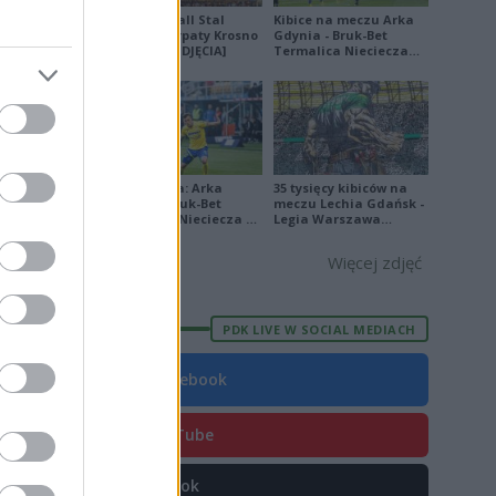
Derby Ekoball Stal
Kibice na meczu Arka
Sanok - Karpaty Krosno
Gdynia - Bruk-Bet
na remis [ZDJĘCIA]
Termalica Nieciecza
[ZDJĘCIA]
 Francois,
 Chojecki,
Ekstraklasa: Arka
35 tysięcy kibiców na
Gdynia - Bruk-Bet
meczu Lechia Gdańsk -
Termalica Nieciecza 2-
Legia Warszawa
3 [ZDJĘCIA]
[OPRAWA, ZDJĘCIA]
Więcej zdjęć
PDK LIVE W SOCIAL MEDIACH
Facebook
YouTube
TikTok