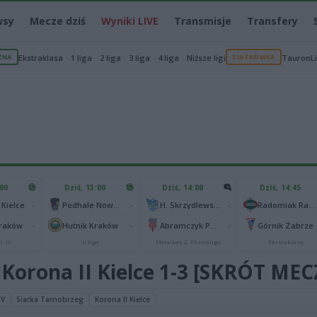
wsy
Mecze dziś
Wyniki LIVE
Transmisje
Transfery
ŻNA
Ekstraklasa
1 liga
2 liga
3 liga
4 liga
Niższe ligi
SIATKÓWKA
TauronL
:00
Dziś, 13:00
Dziś, 14:00
Dziś, 14:45
-
-
-
 Kielce
Podhale Nowy Targ
H. Skrzydlewska Orzeł Łódź
Radomiak Radom
-
-
-
Kraków
Hutnik Kraków
Abramczyk Polonia Bydgoszcz
Górnik Zabrze
r. IV
II liga
Metalkas 2. Ekstraliga
Ekstraklasa
 Korona II Kielce 1-3 [SKRÓT MEC
IV
Siarka Tarnobrzeg
Korona II Kielce