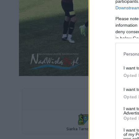
participants
Downstream 
Please note
information 
deny consent
in below Go
Persona
I want t
Opted 
I want t
Opted 
I want 
Advertis
Opted 
I want t
of my P
was col