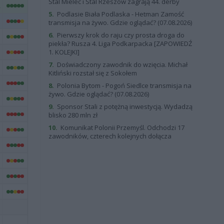
Stal Mielec i Stal Rzeszów zagrają 44. derby
5.
Podlasie Biała Podlaska - Hetman Zamość
transmisja na żywo. Gdzie oglądać? (07.08.2026)
6.
Pierwszy krok do raju czy prosta droga do
piekła? Rusza 4. Liga Podkarpacka [ZAPOWIEDŹ
1. KOLEJKI]
7.
Doświadczony zawodnik do wzięcia. Michał
Kitliński rozstał się z Sokołem
8.
Polonia Bytom - Pogoń Siedlce transmisja na
żywo. Gdzie oglądać? (07.08.2026)
9.
Sponsor Stali z potężną inwestycją. Wydadzą
blisko 280 mln zł
10.
Komunikat Polonii Przemyśl. Odchodzi 17
zawodników, czterech kolejnych dołącza