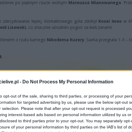
owadzenie po pięknym rzucie wolnym
Mateusza Mianowanego
. Prz
ali zdecydowanie lepiej. Kontaktowego gola zdobył
Kosei Iwao
w 69
wid Lisowski
, co znacznie utrudniło pogoń za kielczanami.
fieniem z rzutu karnego
Nikodema Kuzery
. Siarka przegrała 1-3 – t
elive.pl -
Do Not Process My Personal Information
to opt-out of the sale, sharing to third parties, or processing of your per
formation for targeted advertising by us, please use the below opt-out s
r selection. Please note that after your opt-out request is processed y
eing interest-based ads based on personal information utilized by us or
disclosed to third parties prior to your opt-out. You may separately opt-
losure of your personal information by third parties on the IAB’s list of