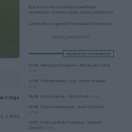
Były trener Resovii podpatrywał Bayer
Leverkusen. Tydzień u boku Carlesa Martíneza
Lublinianka rozgromiła Powiślaka Końskowola
Więcej wiadomości
NAJBLIŻSZE TRANSMISJE
Wieczysta II Kraków – AKS Busko-Zdrój
12:00
(Dziś)
Podhale Nowy Targ – Hutnik Kraków
13:00
(Dziś)
Wisła Kraków – Wisła Płock
20:30
(07.08)
iał z tego
Polonia Warszawa – Ruch Chorzów
20:30
(07.08)
a, z którą
Podlasie Biała Podlaska – Hetman
19:57
Zamość
(07.08)