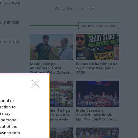
ed przerwą
Wszystkie transmisje
. minucie.
WIDEO Z MECZÓW
o jej druga
Jakub Jeleń po
Piłkarskie Bagienko na
odpadnięciu Stali
żywo: czwartek, godz.
Stalowa Wola: Zabrakło
17:00
doświadczenia
sonal or
ection to
Damian Skiba: Ta liga
Biało-Czerwoni
ou may
jest brutalna. Dla nas
odwrócili losy finału
to kubeł zimnej wody
Ligi Narodów! Zobacz
 personal
skrót
out of the
 downstream