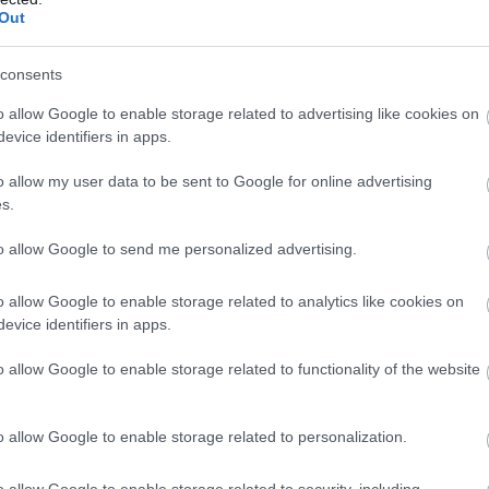
Out
consents
o allow Google to enable storage related to advertising like cookies on
ki, Siedlecki, Kumorek, Misztal, P. Lisowski, Jodłowski, Lisowski,
evice identifiers in apps.
ator, Kośmicki, Matuszewski, K. Turek, Rogula, Mianowany, R. Turek,
o allow my user data to be sent to Google for online advertising
s.
to allow Google to send me personalized advertising.
o allow Google to enable storage related to analytics like cookies on
evice identifiers in apps.
o allow Google to enable storage related to functionality of the website
o allow Google to enable storage related to personalization.
o allow Google to enable storage related to security, including