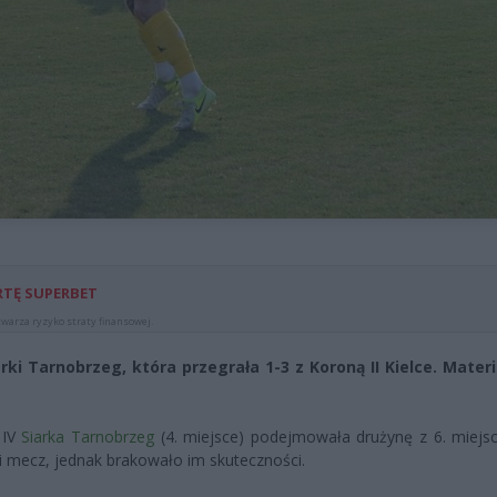
RTĘ SUPERBET
warza ryzyko straty finansowej.
iarki Tarnobrzeg, która przegrała 1-3 z Koroną II Kielce. Mater
 IV
Siarka Tarnobrzeg
(4. miejsce) podejmowała drużynę z 6. miejsc
li mecz, jednak brakowało im skuteczności.