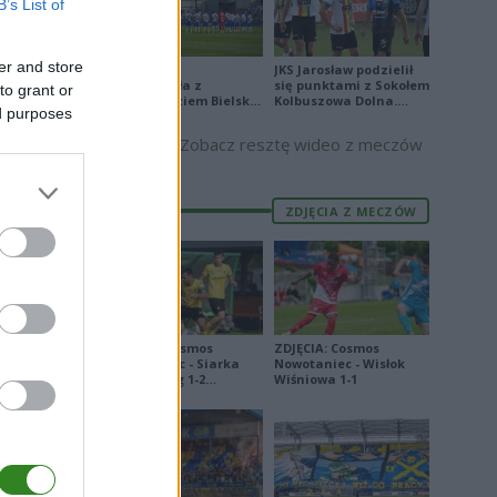
B’s List of
er and store
Stal Mielec
JKS Jarosław podzielił
zremisowała z
się punktami z Sokołem
to grant or
Podbeskidziem Bielsko-
Kolbuszowa Dolna.
ed purposes
Biała. Zobacz skrót
Zobacz skrót
Zobacz resztę wideo z meczów
ZDJĘCIA Z MECZÓW
ZDJĘCIA: Cosmos
ZDJĘCIA: Cosmos
Nowotaniec - Siarka
Nowotaniec - Wisłok
Tarnobrzeg 1-2
Wiśniowa 1-1
[PUCHAR POLSKI]