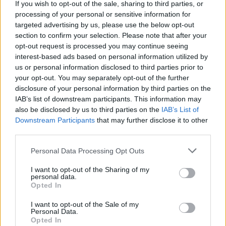
If you wish to opt-out of the sale, sharing to third parties, or
processing of your personal or sensitive information for
targeted advertising by us, please use the below opt-out
section to confirm your selection. Please note that after your
opt-out request is processed you may continue seeing
interest-based ads based on personal information utilized by
us or personal information disclosed to third parties prior to
your opt-out. You may separately opt-out of the further
disclosure of your personal information by third parties on the
CZYTAJ TAKŻE
IAB’s list of downstream participants. This information may
also be disclosed by us to third parties on the
IAB’s List of
Downstream Participants
that may further disclose it to other
third parties.
2025-03-14 16:11
Zapadła kluczowa
2025-03-14 16:42
Please note that this website/app uses one or more Google
Personal Data Processing Opt Outs
decyzja w sprawie
Bonus 300 zł dla
services and may gather and store information including but
PCLA! Wydano
nowych graczy w
not limited to your visit or usage behaviour. You may click to
I want to opt-out of the Sharing of my
pozwolenie na
Fortunie. Sprawdź,
personal data.
grant or deny consent to Google and its third-party tags to
Opted In
budowę
jak odebrać
use your data for below specified purposes in below Google
consent section.
I want to opt-out of the Sale of my
Personal Data.
Opted In