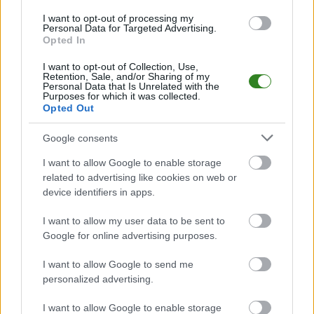
2025-03-14 20:46
2025-03-14 23:37
Remis KS
Niedźwiedź przed
I want to opt-out of processing my
Personal Data for Targeted Advertising.
Wiązownica w
meczem ze
Opted In
starciu z KSZO
Śląskiem:
Ostrowiec
Najważniejsza jest
I want to opt-out of Collection, Use,
Retention, Sale, and/or Sharing of my
Świętokrzyski
codzienna praca
Personal Data that Is Unrelated with the
Purposes for which it was collected.
Opted Out
KOMENTARZE
Google consents
Uwaga!
I want to allow Google to enable storage
Teraz komentarze są domyślnie ukryte, aby
⚠
related to advertising like cookies on web or
poprawić komfort korzystania z serwisu. Kliknij
device identifiers in apps.
przycisk „Zobacz komentarze”, aby je wyświetlić i
dołączyć do dyskusji.
I want to allow my user data to be sent to
Google for online advertising purposes.
Zobacz komentarze
I want to allow Google to send me
personalized advertising.
I want to allow Google to enable storage