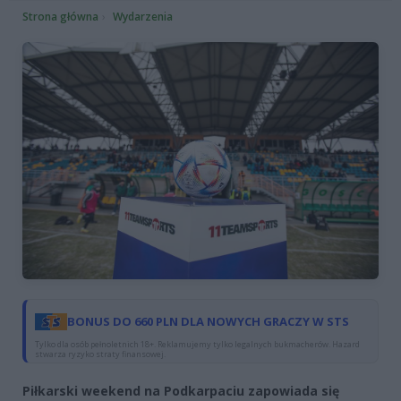
Strona główna
Wydarzenia
BONUS DO 660 PLN DLA NOWYCH GRACZY W STS
Tylko dla osób pełnoletnich 18+. Reklamujemy tylko legalnych bukmacherów. Hazard
stwarza ryzyko straty finansowej.
Piłkarski weekend na Podkarpaciu zapowiada się