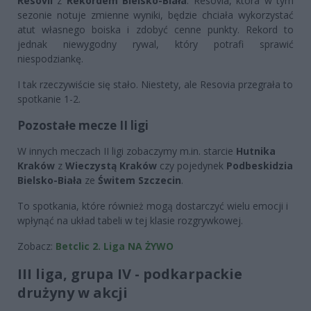
Resovii
z
Rekordem Bielsko-Biała
. Resovia, która w tym
sezonie notuje zmienne wyniki, będzie chciała wykorzystać
atut własnego boiska i zdobyć cenne punkty. Rekord to
jednak niewygodny rywal, który potrafi sprawić
niespodziankę.
I tak rzeczywiście się stało. Niestety, ale Resovia przegrała to
spotkanie 1-2.
Pozostałe mecze II ligi
W innych meczach II ligi zobaczymy m.in. starcie
Hutnika
Kraków
z
Wieczystą Kraków
czy pojedynek
Podbeskidzia
Bielsko-Biała
ze
Świtem Szczecin
.
To spotkania, które również mogą dostarczyć wielu emocji i
wpłynąć na układ tabeli w tej klasie rozgrywkowej.
Zobacz:
Betclic 2. Liga NA ŻYWO
III liga, grupa IV - podkarpackie
drużyny w akcji