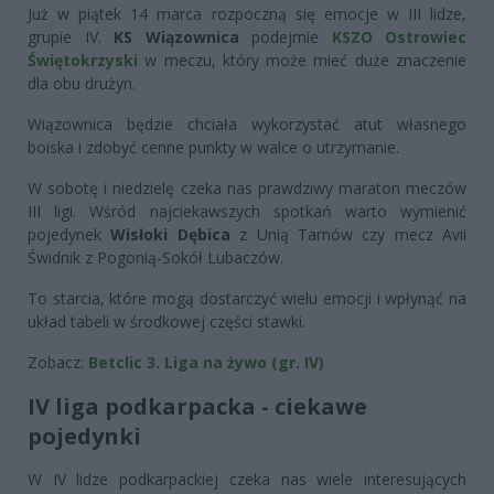
Już w piątek 14 marca rozpoczną się emocje w III lidze,
grupie IV.
KS Wiązownica
podejmie
KSZO Ostrowiec
Świętokrzyski
w meczu, który może mieć duże znaczenie
dla obu drużyn.
Wiązownica będzie chciała wykorzystać atut własnego
boiska i zdobyć cenne punkty w walce o utrzymanie.
W sobotę i niedzielę czeka nas prawdziwy maraton meczów
III ligi. Wśród najciekawszych spotkań warto wymienić
pojedynek
Wisłoki Dębica
z Unią Tarnów czy mecz Avii
Świdnik z Pogonią-Sokół Lubaczów.
To starcia, które mogą dostarczyć wielu emocji i wpłynąć na
układ tabeli w środkowej części stawki.
Zobacz:
Betclic 3. Liga na żywo (gr. IV)
IV liga podkarpacka - ciekawe
pojedynki
W IV lidze podkarpackiej czeka nas wiele interesujących