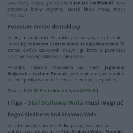
spadkowej. O życie gra też trener
Janusz Niedźwiedź
, bo w
przypadku braku wygranej zarząd klubu możę stracić
cierpliwość.
Pozostałe mecze Ekstraklasy
W innych spotkaniach Ekstraklasy zobaczymy m.in. hit kolejki
pomiędzy
Rakowem Częstochowa
a
Legią Warszawa
. To
starcie dwóch czołowych drużyn ligi, które z pewnością
przyciągnie uwagę kibiców z całej Polski.
Ponadto, ciekawie zapowiada się mecz
Jagiellonii
Białystok
z
Lechem Poznań
, gdzie obie drużyny powalczą
o cenne punkty w kontekście walki o europejskie puchary.
Zobacz:
PKO BP Ekstrakla na żywo [WYNIKI]
I liga -
Stal Stalowa Wola
musi wygrać
Pogoń Siedlce vs Stal Stalowa Wola
W I lidze uwagę kibiców z Podkarpacia przyciągnie bez
wątpienia wyjazdowy mecz
Stali Stalowa Wola
z
Pogonią