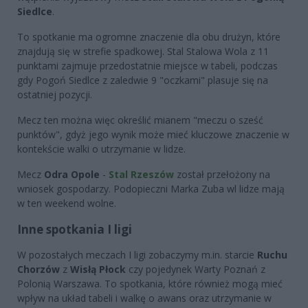
Siedlce
.
To spotkanie ma ogromne znaczenie dla obu drużyn, które
znajdują się w strefie spadkowej. Stal Stalowa Wola z 11
punktami zajmuje przedostatnie miejsce w tabeli, podczas
gdy Pogoń Siedlce z zaledwie 9 "oczkami" plasuje się na
ostatniej pozycji.
Mecz ten można więc określić mianem "meczu o sześć
punktów", gdyż jego wynik może mieć kluczowe znaczenie w
kontekście walki o utrzymanie w lidze.
Mecz
Odra Opole
-
Stal Rzeszów
został przełożony na
wniosek gospodarzy. Podopieczni Marka Zuba wl lidze mają
w ten weekend wolne.
Inne spotkania I ligi
W pozostałych meczach I ligi zobaczymy m.in. starcie
Ruchu
Chorzów
z
Wisłą Płock
czy pojedynek Warty Poznań z
Polonią Warszawa. To spotkania, które również mogą mieć
wpływ na układ tabeli i walkę o awans oraz utrzymanie w