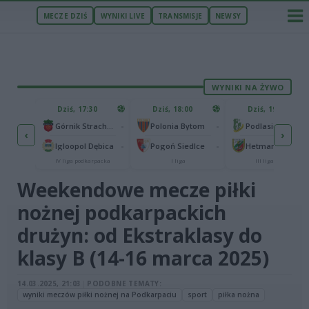
MECZE DZIŚ
WYNIKI LIVE
TRANSMISJE
NEWSY
WYNIKI NA ŻYWO
ZU
Dziś, 17:30
Dziś, 18:00
Dziś, 19:57
65
Abramczyk Polonia Bydgoszcz
-
-
Górnik Strachocina
Polonia Bytom
Podlasie Biała Podlaska
‹
›
25
ła
-
-
Igloopol Dębica
Pogoń Siedlce
Hetman Zamość
traliga
IV liga podkarpacka
I liga
III liga, gr. IV
Weekendowe mecze piłki
nożnej podkarpackich
drużyn: od Ekstraklasy do
klasy B (14-16 marca 2025)
14.03.2025, 21:03
|
PODOBNE TEMATY:
wyniki meczów piłki nożnej na Podkarpaciu
sport
piłka nożna