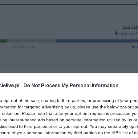
LZS Ża
4
wygrane
(
2
remisy (18%)
L
elive.pl -
Do Not Process My Personal Information
to opt-out of the sale, sharing to third parties, or processing of your per
formation for targeted advertising by us, please use the below opt-out s
r selection. Please note that after your opt-out request is processed y
eing interest-based ads based on personal information utilized by us or
disclosed to third parties prior to your opt-out. You may separately opt-
losure of your personal information by third parties on the IAB’s list of