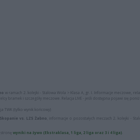
no
w ramach 2. kolejki - Stalowa Wola > Klasa A, gr. I. Informacje meczowe, rel
zelcy bramek i szczegóły meczowe. Relacja LIVE - jeśli dostępna pojawi się poniż
cja TWK (tylko wynik końcowy)
Skopanie vs. LZS Żabno
, informacje o pozostałych meczach 2. kolejki - St
ą stronę
wyniki na żywo (Ekstraklasa, 1 liga, 2 liga oraz 3 i 4 liga)
.