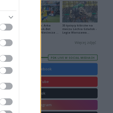
5
6
8
Ekstraklasa: Arka
35 tysięcy kibiców na
0
Gdynia - Bruk-Bet
meczu Lechia Gdańsk -
Termalica Nieciecza 2-
Legia Warszawa
7
3 [ZDJĘCIA]
[OPRAWA, ZDJĘCIA]
Więcej zdjęć
PDK LIVE W SOCIAL MEDIACH
E
FORMA
Facebook
3
6
YouTube
7
TikTok
7
1
Instagram
8