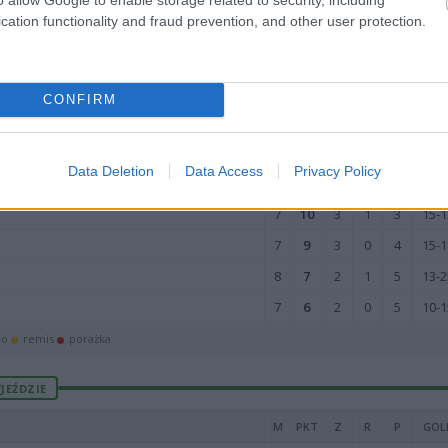
cation functionality and fraud prevention, and other user protection.
7
16
5
1
1
19-1
8
14
4
2
2
22-1
7
13
4
1
2
26-1
CONFIRM
8
13
4
1
3
26-1
7
12
4
0
3
17-1
Data Deletion
Data Access
Privacy Policy
8
11
3
2
3
14-2
7
10
3
1
3
15-1
7
9
3
0
4
15-1
8
7
2
1
5
13-2
7
6
2
0
5
10-1
wo
remis
porażka
JEŹDZIE
M
PKT
Z
R
P
GOL