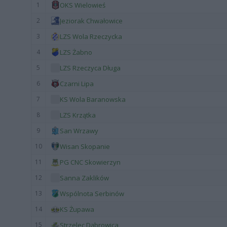
1
OKS Wielowieś
2
Jeziorak Chwałowice
3
LZS Wola Rzeczycka
4
LZS Żabno
5
LZS Rzeczyca Długa
6
Czarni Lipa
7
KS Wola Baranowska
8
LZS Krzątka
9
San Wrzawy
10
Wisan Skopanie
11
PG CNC Skowierzyn
12
Sanna Zaklików
13
Wspólnota Serbinów
14
KS Żupawa
15
Strzelec Dąbrowica