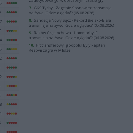
Zadecydował gol w doliczonym czasie gry
5
7.
GKS Tychy - Zagłębie Sosnowiec transmisja
9
na żywo. Gdzie oglądać? (05.08.2026)
8.
Sandecja Nowy Sącz - Rekord Bielsko-Biała
7
transmisja na żywo. Gdzie oglądać? (05.08.2026)
7
9.
Raków Częstochowa - Hammarby IF
transmisja na żywo. Gdzie oglądać? (06.08.2026)
4
10.
Hit transferowy Igloopolu! Były kapitan
5
Resovii zagra w IV lidze
2
5
2
5
2
8
1
6
7