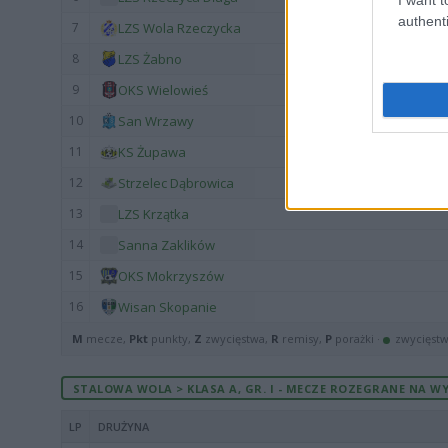
authenti
7
LZS Wola Rzeczycka
8
LZS Żabno
9
OKS Wielowieś
10
San Wrzawy
11
KS Żupawa
12
Strzelec Dąbrowica
13
LZS Krzątka
14
Sanna Zaklików
15
OKS Mokrzyszów
16
Wisan Skopanie
M
mecze,
Pkt
punkty,
Z
zwycięstwa,
R
remisy,
P
porażki ·
zwycięst
STALOWA WOLA > KLASA A, GR. I - MECZE ROZEGRANE NA WY
LP
DRUŻYNA