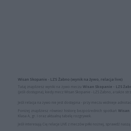
Wisan Skopanie - LZS Żabno (wynik na żywo, relacja live)
Tutaj znajdziesz wyniki na żywo meczu
Wisan Skopanie - LZS Żab
(jeśli dostępna), kiedy mecz Wisan Skopanie - LZS Żabno, a także str
Jeśli relacja na żywo nie jest dostępna - przy meczu widnieje adnota
Poniżej znajdziesz również historę bezpośrednich spotkań
Wisan 
Klasa A, gr. I oraz aktualną tabelę rozgrywek.
Jeśli interesują Cię relacje LIVE z meczów piłki nożnej, sprawdź nasz