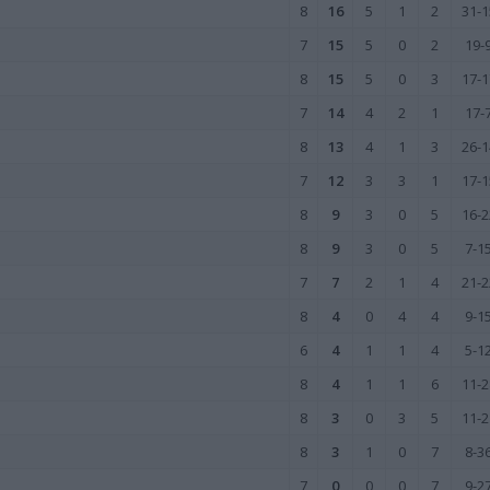
8
16
5
1
2
31-1
7
15
5
0
2
19-
8
15
5
0
3
17-1
7
14
4
2
1
17-
8
13
4
1
3
26-1
7
12
3
3
1
17-1
8
9
3
0
5
16-2
8
9
3
0
5
7-1
7
7
2
1
4
21-2
8
4
0
4
4
9-1
6
4
1
1
4
5-1
8
4
1
1
6
11-2
8
3
0
3
5
11-2
8
3
1
0
7
8-3
7
0
0
0
7
9-2