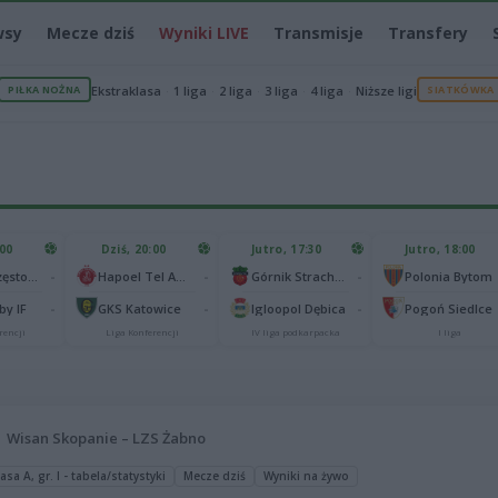
wsy
Mecze dziś
Wyniki LIVE
Transmisje
Transfery
PIŁKA NOŻNA
Ekstraklasa
1 liga
2 liga
3 liga
4 liga
Niższe ligi
SIATKÓWKA
:00
Dziś, 20:00
Jutro, 17:30
Jutro, 18:00
-
-
-
Raków Częstochowa
Hapoel Tel Awiw
Górnik Strachocina
Polonia Bytom
-
-
-
y IF
GKS Katowice
Igloopol Dębica
Pogoń Siedlce
rencji
Liga Konferencji
IV liga podkarpacka
I liga
Wisan Skopanie – LZS Żabno
sa A, gr. I - tabela/statystyki
Mecze dziś
Wyniki na żywo