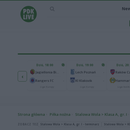
Ne
IEC MECZU
Dziś, 18:00
Dziś, 19:00
Dziś, 20
1
Ferencvaros Budapeszt
-
-
Jagiellonia Białystok
Lech Poznań
‹
0
rnik Zabrze
-
-
Rangers FC
KI Klaksvik
Hammarb
Liga Europy
Liga Europy
Liga Europy
Liga Konfe
Strona główna
Piłka nożna
Stalowa Wola > Klasa A, gr. I
ZOBACZ TEŻ
Stalowa Wola > Klasa A, gr. I - terminarz
Stalowa Wola > Kla