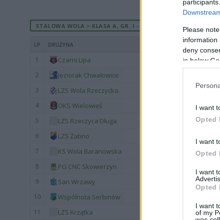
participants
Downstream 
STALOWA WOLA > KLASA A, GR. I - AKTUALNA TABELA
Please note
information 
LP
DRUŻYNA
deny consent
1
Czarni Lipa
in below Go
2
Jeziorak Chwałowice
Persona
3
LZS Wola Rzeczycka
4
OKS Wielowieś
I want t
Opted 
5
LZS Rzeczyca Długa
6
LZS Żabno
I want t
7
KS Wola Baranowska
Opted 
8
PG CNC Skowierzyn
I want 
Advertis
9
San Wrzawy
Opted 
10
Wspólnota Serbinów
I want t
11
LZS Krzątka
of my P
was col