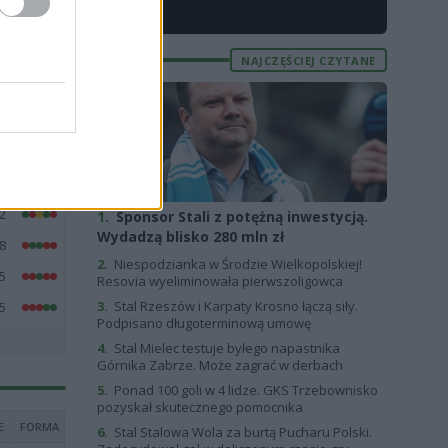
X
4
3
NAJCZĘŚCIEJ CZYTANE
2
9
9
1
2
1.
Sponsor Stali z potężną inwestycją.
Wydadzą blisko 280 mln zł
8
2.
Niespodzianka w Środzie Wielkopolskiej!
5
Resovia wyeliminowała pierwszoligowca
3.
Stal Rzeszów i Karpaty Krosno łączą siły.
5
Podpisano długoterminową umowę
4.
Stal Mielec testuje byłego napastnika
Górnika Zabrze. Może zagrać w derbach
5.
Ponad 100 goli w 4 lidze. GKS Trzebownisko
pozyskał skutecznego pomocnika
E
FORMA
6.
Stal Stalowa Wola za burtą Pucharu Polski.