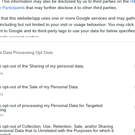
. This information may also be disclosed by us to third parties on the
IA
ZOBACZ WIĘCEJ (7)
Participants
that may further disclose it to other third parties.
 that this website/app uses one or more Google services and may gath
including but not limited to your visit or usage behaviour. You may click 
M
PKT
Z
R
P
GOL
 to Google and its third-party tags to use your data for below specifi
15
34
10
4
1
43-1
ogle consent section.
15
32
10
2
3
36-1
l Data Processing Opt Outs
15
31
10
1
4
36-3
15
29
9
2
4
57-2
o opt-out of the Sharing of my personal data.
In
15
29
9
2
4
45-2
15
28
8
4
3
39-2
o opt-out of the Sale of my Personal Data.
15
25
8
1
6
46-3
In
15
21
6
3
6
21-2
to opt-out of processing my Personal Data for Targeted
ing.
15
20
6
2
7
47-4
In
15
19
5
4
6
33-3
o opt-out of Collection, Use, Retention, Sale, and/or Sharing
15
19
6
1
8
22-2
ersonal Data that Is Unrelated with the Purposes for which it
lected.