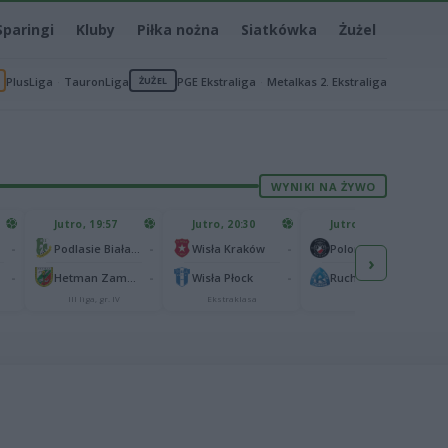
Sparingi
Kluby
Piłka nożna
Siatkówka
Żużel
PlusLiga
TauronLiga
ŻUŻEL
PGE Ekstraliga
Metalkas 2. Ekstraliga
WYNIKI NA ŻYWO
Jutro, 19:57
Jutro, 20:30
Jutro, 20:30
-
-
-
-
Podlasie Biała Podlaska
Wisła Kraków
Polonia Warszawa
›
-
-
-
-
Hetman Zamość
Wisła Płock
Ruch Chorzów
III liga, gr. IV
Ekstraklasa
I liga