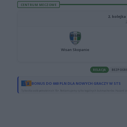
CENTRUM MECZOWE
2. kolejka
Wisan Skopanie
RELACJA
BEZPOŚR
BONUS DO 660 PLN DLA NOWYCH GRACZY W STS
Tylko dla osób pełnoletnich 18+. Reklamujemy tylko legalnych bukmacherów. Hazard st