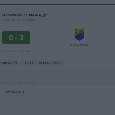
 - Stalowa Wola > Klasa A, gr. I
2019-08-15, godz. 17:00
0
-
3
LZS Żabno
Walkower: LZS Żabno
EDNIE MECZE
TABELA
OSTATNIE MECZE
warza ryzyko straty finansowej.
Walkower: 0-3