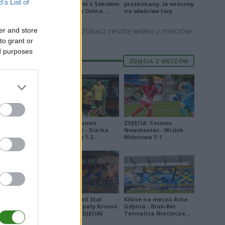
B’s List of
się punktami z Sokołem
przekonany, że wrócimy
Kolbuszowa Dolna.
na właściwe tory
Zobacz skrót
Zobacz resztę wideo z meczów
er and store
to grant or
E
FORMA
ed purposes
8
ZDJĘCIA Z MECZÓW
5
1
7
2
ZDJĘCIA: Cosmos
ZDJĘCIA: Cosmos
Nowotaniec - Siarka
Nowotaniec - Wisłok
Tarnobrzeg 1-2
Wiśniowa 1-1
0
[PUCHAR POLSKI]
9
9
1
Derby Ekoball Stal
Kibice na meczu Arka
2
Sanok - Karpaty Krosno
Gdynia - Bruk-Bet
na remis [ZDJĘCIA]
Termalica Nieciecza
7
[ZDJĘCIA]