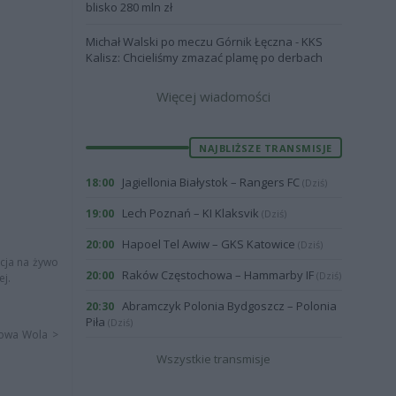
blisko 280 mln zł
Michał Walski po meczu Górnik Łęczna - KKS
Kalisz: Chcieliśmy zmazać plamę po derbach
Więcej wiadomości
NAJBLIŻSZE TRANSMISJE
Jagiellonia Białystok – Rangers FC
18:00
(Dziś)
Lech Poznań – KI Klaksvik
19:00
(Dziś)
Hapoel Tel Awiw – GKS Katowice
20:00
(Dziś)
acja na żywo
Raków Częstochowa – Hammarby IF
20:00
(Dziś)
ej.
Abramczyk Polonia Bydgoszcz – Polonia
20:30
Piła
(Dziś)
alowa Wola >
Wszystkie transmisje