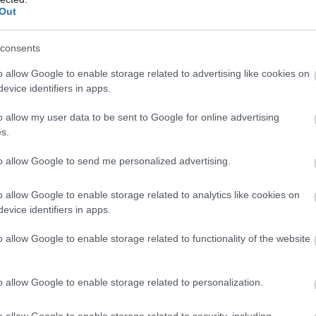
15
15
5
0
10
25-5
Out
15
13
4
1
10
26-4
consents
15
11
3
2
10
23-4
o allow Google to enable storage related to advertising like cookies on
15
10
2
4
9
19-3
evice identifiers in apps.
15
7
2
1
12
19-5
o allow my user data to be sent to Google for online advertising
wo
remis
porażka
s.
IE
to allow Google to send me personalized advertising.
M
PKT
Z
R
P
GOL
o allow Google to enable storage related to analytics like cookies on
8
22
7
1
0
26-
evice identifiers in apps.
8
17
5
2
1
17-
o allow Google to enable storage related to functionality of the website
9
17
5
2
2
16-1
7
16
5
1
1
30-1
o allow Google to enable storage related to personalization.
7
16
5
1
1
22-1
7
16
5
1
1
19-
o allow Google to enable storage related to security, including