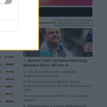
Instagram
E
FORMA
X
2
1
NAJCZĘŚCIEJ CZYTANE
5
4
0
3
9
1.
Sponsor Stali z potężną inwestycją.
6
Wydadzą blisko 280 mln zł
5
2.
Stal i Karpaty łączą siły. Podpisano
długoterminową umowę
7
3.
STS Puchar Polski 2026/2027. Znamy
wszystkie pary I rundy. Nie zabraknie hitowych
7
starć
9
4.
Losowanie Pucharu Polski na żywo. Gdzie
oglądać?
6
5.
Niespodzianka w Środzie Wielkopolskiej!