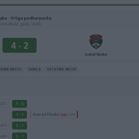
ejka - IV liga podkarpacka
2018-09-22, godz. 16:00
4
-
2
Sokół Nisko
EDNIE MECZE
TABELA
OSTATNIE MECZE
r
1 - 0
(27)
Konrad Pliszka
1 - 1
(35)
SAM.
a
2 - 1
(37)
k
3 - 1
(45)