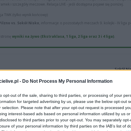
ramek i szczegóły meczowe. Relacja LIVE - jeśli dostępna pojawi się poniżej.
cja TWK (tylko wynik końcowy)
Pilzno vs. Sokół Nisko
, informacje o pozostałych meczach 9. kolejki - IV liga
ą stronę
wyniki na żywo (Ekstraklasa, 1 liga, 2 liga oraz 3 i 4 liga)
.
Sokół Ni
5
wygranych
(
elive.pl -
Do Not Process My Personal Information
6
remisów (26%)
So
to opt-out of the sale, sharing to third parties, or processing of your per
formation for targeted advertising by us, please use the below opt-out s
r selection. Please note that after your opt-out request is processed y
eing interest-based ads based on personal information utilized by us or
disclosed to third parties prior to your opt-out. You may separately opt-
losure of your personal information by third parties on the IAB’s list of