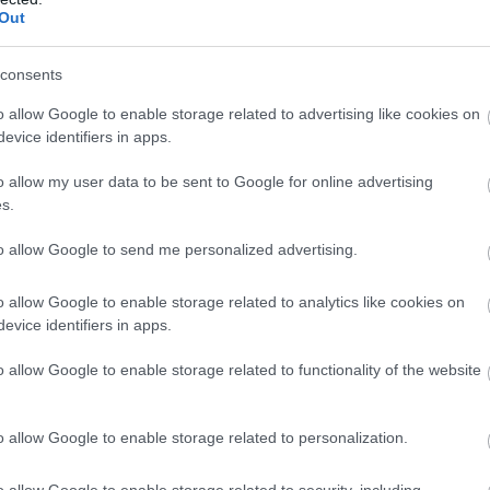
34
50
14
8
12
62-5
Out
34
49
14
7
13
62-4
consents
34
48
14
6
14
43-3
34
47
12
11
11
47-4
o allow Google to enable storage related to advertising like cookies on
evice identifiers in apps.
34
44
12
8
14
50-5
34
44
12
8
14
54-5
o allow my user data to be sent to Google for online advertising
s.
34
40
12
4
18
40-5
34
38
11
5
18
46-6
to allow Google to send me personalized advertising.
34
36
11
3
20
41-6
o allow Google to enable storage related to analytics like cookies on
34
33
9
6
19
37-6
evice identifiers in apps.
34
23
6
5
23
34-8
o allow Google to enable storage related to functionality of the website
34
22
5
7
22
26-7
wo
remis
porażka
o allow Google to enable storage related to personalization.
o allow Google to enable storage related to security, including