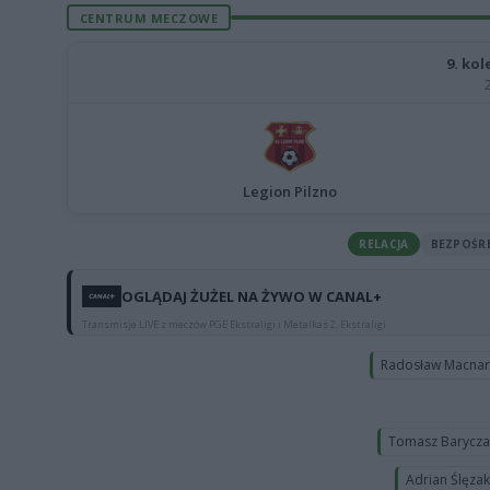
CENTRUM MECZOWE
9. kol
Legion Pilzno
RELACJA
BEZPOŚR
OGLĄDAJ ŻUŻEL NA ŻYWO W CANAL+
Transmisje LIVE z meczów PGE Ekstraligi i Metalkas 2. Ekstraligi
Radosław Macna
Tomasz Barycz
Adrian Ślęza