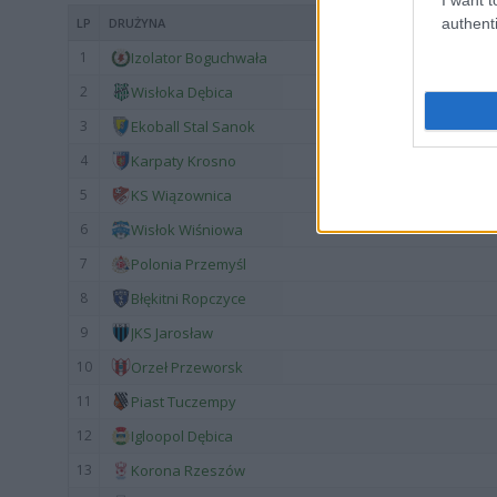
authenti
LP
DRUŻYNA
1
Izolator Boguchwała
2
Wisłoka Dębica
3
Ekoball Stal Sanok
4
Karpaty Krosno
5
KS Wiązownica
6
Wisłok Wiśniowa
7
Polonia Przemyśl
8
Błękitni Ropczyce
9
JKS Jarosław
10
Orzeł Przeworsk
11
Piast Tuczempy
12
Igloopol Dębica
13
Korona Rzeszów