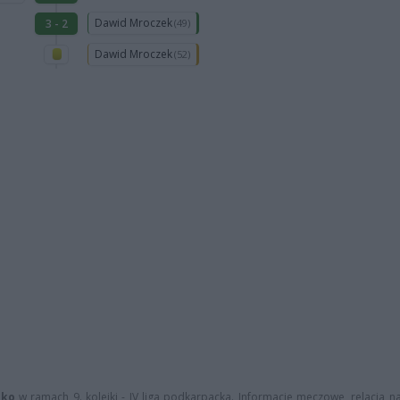
Dawid Mroczek
3 - 2
(49)
Dawid Mroczek
(52)
sko
w ramach 9. kolejki - IV liga podkarpacka. Informacje meczowe, relacja na