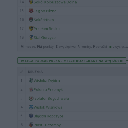
14
Sokół Kolbuszowa Dolna
15
Legion Pilzno
16
Sokół Nisko
17
Przełom Besko
18
Stal Gorzyce
M
mecze,
Pkt
punkty,
Z
zwycięstwa,
R
remisy,
P
porażki ·
zwycięst
IV LIGA PODKARPACKA - MECZE ROZEGRANE NA WYJEŹDZIE
LP
DRUŻYNA
1
Wisłoka Dębica
2
Polonia Przemyśl
3
Izolator Boguchwała
4
Wisłok Wiśniowa
5
Błękitni Ropczyce
6
Piast Tuczempy