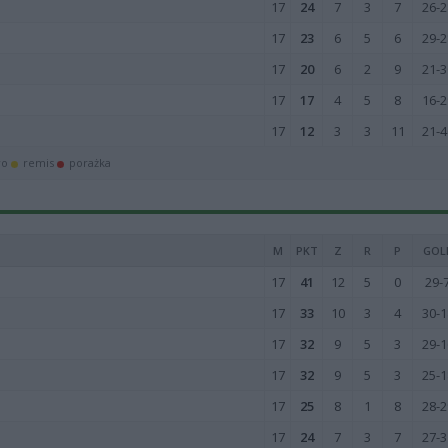
17
24
7
3
7
26-2
17
23
6
5
6
29-2
17
20
6
2
9
21-3
17
17
4
5
8
16-2
17
12
3
3
11
21-4
wo
remis
porażka
M
PKT
Z
R
P
GOL
17
41
12
5
0
29-
17
33
10
3
4
30-1
17
32
9
5
3
29-1
17
32
9
5
3
25-1
17
25
8
1
8
28-2
17
24
7
3
7
27-3