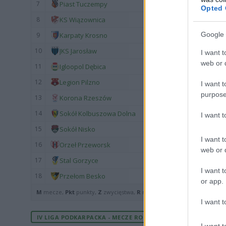
7
Piast Tuczempy
Opted 
8
KS Wiązownica
Google 
9
Karpaty Krosno
10
JKS Jarosław
I want t
web or d
11
Igloopol Dębica
12
Legion Pilzno
I want t
purpose
13
Korona Rzeszów
14
Sokół Kolbuszowa Dolna
I want 
15
Sokół Nisko
I want t
16
Orzeł Przeworsk
web or d
17
Stal Gorzyce
I want t
18
Przełom Besko
or app.
M
mecze,
Pkt
punkty,
Z
zwycięstwa,
R
remisy,
P
porażki ·
zwycięst
I want t
IV LIGA PODKARPACKA - MECZE ROZEGRANE U SIEBIE
I want t