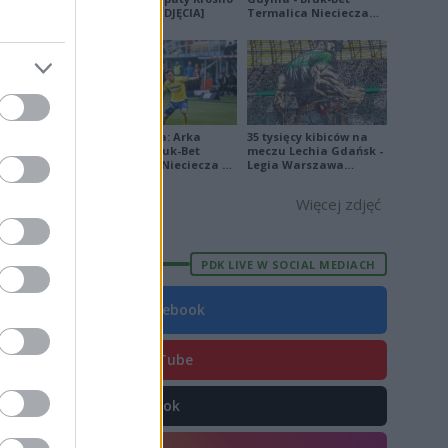
8
na remis [ZDJĘCIA]
Termalica Nieciecza
[ZDJĘCIA]
6
9
3
3
Ekstraklasa: Arka
35 tysięcy kibiców na
Gdynia - Bruk-Bet
meczu Lechia Gdańsk -
9
Termalica Nieciecza 2-
Legia Warszawa
3 [ZDJĘCIA]
[OPRAWA, ZDJĘCIA]
7
Więcej zdjęć
8
7
PDK LIVE W SOCIAL MEDIACH
4
Facebook
6
6
YouTube
TikTok