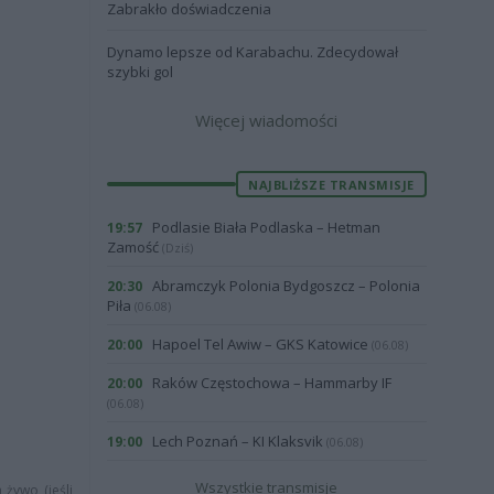
Zabrakło doświadczenia
Dynamo lepsze od Karabachu. Zdecydował
szybki gol
Więcej wiadomości
NAJBLIŻSZE TRANSMISJE
Podlasie Biała Podlaska – Hetman
19:57
Zamość
(Dziś)
Abramczyk Polonia Bydgoszcz – Polonia
20:30
Piła
(06.08)
Hapoel Tel Awiw – GKS Katowice
20:00
(06.08)
Raków Częstochowa – Hammarby IF
20:00
(06.08)
Lech Poznań – KI Klaksvik
19:00
(06.08)
Wszystkie transmisje
 żywo (jeśli