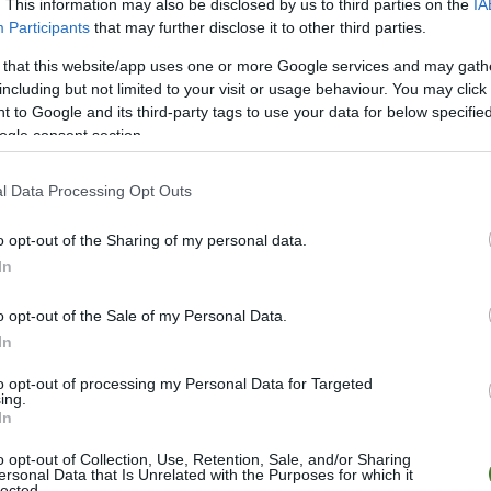
. This information may also be disclosed by us to third parties on the
IA
Participants
that may further disclose it to other third parties.
 that this website/app uses one or more Google services and may gath
including but not limited to your visit or usage behaviour. You may click 
 to Google and its third-party tags to use your data for below specifi
ogle consent section.
ZOBACZ WIĘCEJ (19)
l Data Processing Opt Outs
o opt-out of the Sharing of my personal data.
M
PKT
Z
R
P
GOL
In
34
79
23
10
1
73-1
o opt-out of the Sale of my Personal Data.
34
71
21
8
5
69-2
In
34
62
18
8
8
62-3
to opt-out of processing my Personal Data for Targeted
34
61
18
7
9
62-4
ing.
In
34
54
14
12
8
49-3
o opt-out of Collection, Use, Retention, Sale, and/or Sharing
34
54
17
3
14
68-5
ersonal Data that Is Unrelated with the Purposes for which it
lected.