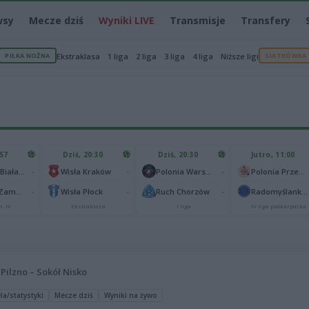
wsy
Mecze dziś
Wyniki LIVE
Transmisje
Transfery
PIŁKA NOŻNA
Ekstraklasa
1 liga
2 liga
3 liga
4 liga
Niższe ligi
SIATKÓWKA
:57
Dziś, 20:30
Dziś, 20:30
Jutro, 11:00
-
-
-
Podlasie Biała Podlaska
Wisła Kraków
Polonia Warszawa
Polonia Przemyśl
-
-
-
Hetman Zamość
Wisła Płock
Ruch Chorzów
Radomyślanka Radomyśl Wielki
r. IV
Ekstraklasa
I liga
IV liga podkarpacka
Pilzno – Sokół Nisko
la/statystyki
Mecze dziś
Wyniki na żywo