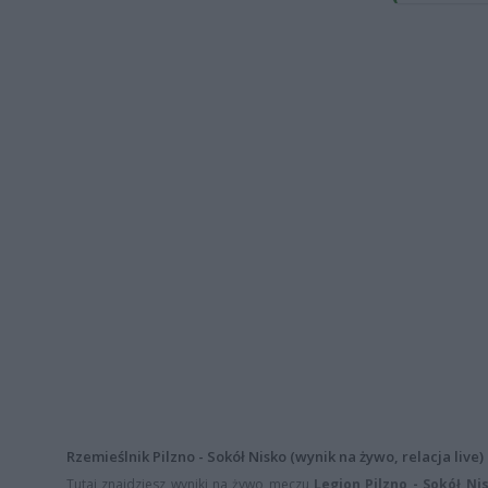
Rzemieślnik Pilzno - Sokół Nisko (wynik na żywo, relacja live)
Tutaj znajdziesz wyniki na żywo meczu
Legion Pilzno - Sokół Ni