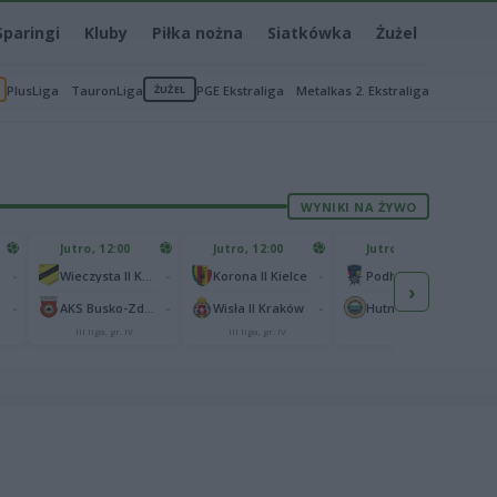
Sparingi
Kluby
Piłka nożna
Siatkówka
Żużel
PlusLiga
TauronLiga
ŻUŻEL
PGE Ekstraliga
Metalkas 2. Ekstraliga
WYNIKI NA ŻYWO
Jutro, 12:00
Jutro, 12:00
Jutro, 13:00
-
-
-
-
Wieczysta II Kraków
Korona II Kielce
Podhale Nowy Targ
›
-
-
-
-
AKS Busko-Zdrój
Wisła II Kraków
Hutnik Kraków
III liga, gr. IV
III liga, gr. IV
II liga