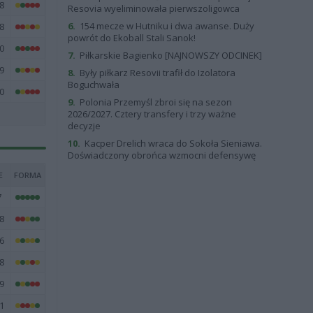
8
Resovia wyeliminowała pierwszoligowca
6.
154 mecze w Hutniku i dwa awanse. Duży
8
powrót do Ekoball Stali Sanok!
0
7.
Piłkarskie Bagienko [NAJNOWSZY ODCINEK]
9
8.
Były piłkarz Resovii trafił do Izolatora
Boguchwała
0
9.
Polonia Przemyśl zbroi się na sezon
2026/2027. Cztery transfery i trzy ważne
decyzje
10.
Kacper Drelich wraca do Sokoła Sieniawa.
Doświadczony obrońca wzmocni defensywę
E
FORMA
7
8
6
8
9
1