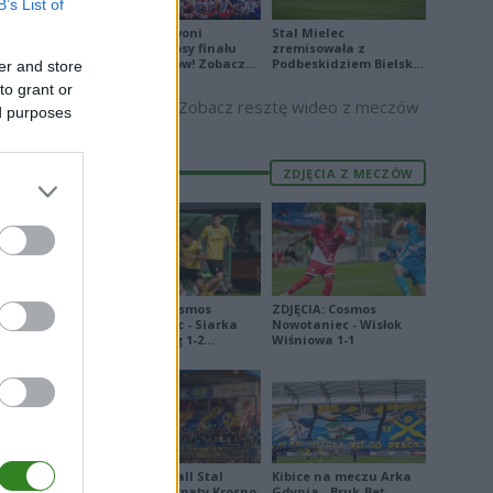
B’s List of
Biało-Czerwoni
Stal Mielec
odwrócili losy finału
zremisowała z
Ligi Narodów! Zobacz
Podbeskidziem Bielsko-
er and store
0
skrót
Biała. Zobacz skrót
0
to grant or
Zobacz resztę wideo z meczów
ed purposes
1
1
ZDJĘCIA Z MECZÓW
E
FORMA
8
ZDJĘCIA: Cosmos
ZDJĘCIA: Cosmos
Nowotaniec - Siarka
Nowotaniec - Wisłok
8
Tarnobrzeg 1-2
Wiśniowa 1-1
[PUCHAR POLSKI]
7
1
0
5
Derby Ekoball Stal
Kibice na meczu Arka
Sanok - Karpaty Krosno
Gdynia - Bruk-Bet