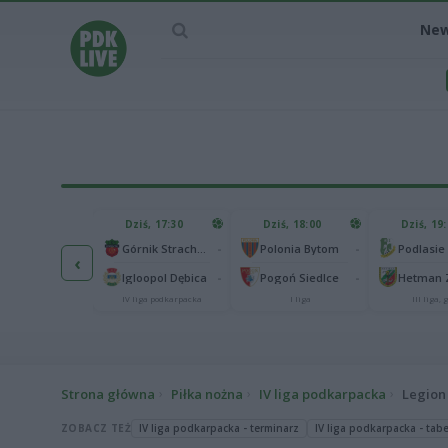
Ne
IEC MECZU
Dziś, 17:30
Dziś, 18:00
Dziś, 19
65
Abramczyk Polonia Bydgoszcz
-
-
Górnik Strachocina
Polonia Bytom
‹
25
onia Piła
-
-
Igloopol Dębica
Pogoń Siedlce
kas 2. Ekstraliga
IV liga podkarpacka
I liga
III liga, g
Strona główna
Piłka nożna
IV liga podkarpacka
Legion 
ZOBACZ TEŻ
IV liga podkarpacka - terminarz
IV liga podkarpacka - tabe