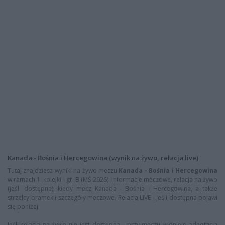
Kanada - Bośnia i Hercegowina (wynik na żywo, relacja live)
Tutaj znajdziesz wyniki na żywo meczu
Kanada - Bośnia i Hercegowina
w ramach 1. kolejki - gr. B (MŚ 2026). Informacje meczowe, relacja na żywo
(jeśli dostępna), kiedy mecz Kanada - Bośnia i Hercegowina, a także
strzelcy bramek i szczegóły meczowe. Relacja LIVE - jeśli dostępna pojawi
się poniżej.
Jeśli relacja na żywo nie jest dostępna - przy meczu widnieje adnotacja