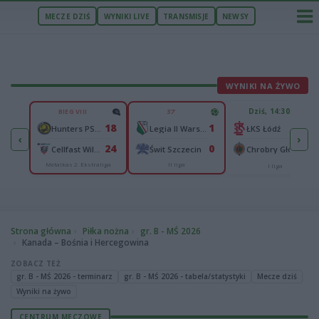
MECZE DZIŚ
WYNIKI LIVE
TRANSMISJE
NEWSY
WYNIKI NA ŻYWO
U
Dziś, 14:30
BIEG VIII
37'
2
18
1
n
-
Hunters PSŻ Poznań
Legia II Warszawa
ŁKS Łódź
‹
›
4
24
0
Wisłok Wiśniowa
-
Cellfast Wilki Krosno
Świt Szczecin
Chrobry Głogów
Metalkas 2. Ekstraliga
II liga
cka
I liga
Strona główna
Piłka nożna
gr. B - MŚ 2026
Kanada – Bośnia i Hercegowina
ZOBACZ TEŻ
gr. B - MŚ 2026 - terminarz
gr. B - MŚ 2026 - tabela/statystyki
Mecze dziś
Wyniki na żywo
CENTRUM MECZOWE