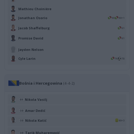
Mathieu Choinière
Jonathan Osorio
90
90+1
Jacob Shaffelburg
61
Promise David
61
Jayden Nelson
Cyle Larin
76
78
Bośnia i Hercegowina
(4-4-2)
Nikola Vasilj
BR
Amar Dedić
OB
Nikola Katić
90+3
OB
Tarik Muharemović
OB