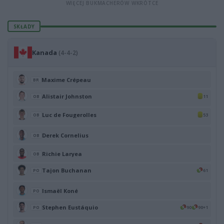
WIĘCEJ BUKMACHERÓW WKRÓTCE
SKŁADY
Kanada
(4-4-2)
Maxime Crépeau
BR
Alistair Johnston
11
OB
Luc de Fougerolles
53
OB
Derek Cornelius
OB
Richie Laryea
OB
Tajon Buchanan
61
PO
Ismaël Koné
PO
Stephen Eustáquio
90
90+1
PO