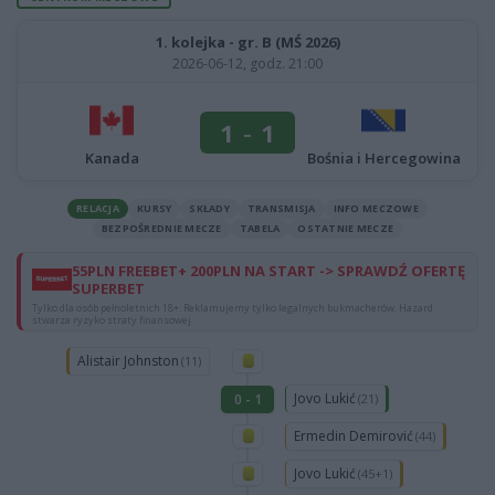
1. kolejka - gr. B (MŚ 2026)
2026-06-12, godz. 21:00
1
-
1
Kanada
Bośnia i Hercegowina
RELACJA
KURSY
SKŁADY
TRANSMISJA
INFO MECZOWE
BEZPOŚREDNIE MECZE
TABELA
OSTATNIE MECZE
55PLN FREEBET+ 200PLN NA START -> SPRAWDŹ OFERTĘ
SUPERBET
Tylko dla osób pełnoletnich 18+. Reklamujemy tylko legalnych bukmacherów. Hazard
stwarza ryzyko straty finansowej.
Alistair Johnston
(11)
Jovo Lukić
0 - 1
(21)
Ermedin Demirović
(44)
Jovo Lukić
(45+1)