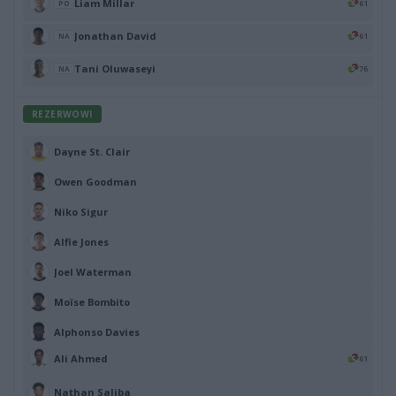
Liam Millar
61
PO
Jonathan David
61
NA
Tani Oluwaseyi
76
NA
REZERWOWI
Dayne St. Clair
Owen Goodman
Niko Sigur
Alfie Jones
Joel Waterman
Moïse Bombito
Alphonso Davies
Ali Ahmed
61
Nathan Saliba