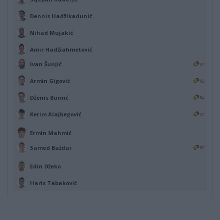
Dennis Hadžikadunić
Nihad Mujakić
Amir Hadžiahmetović
Ivan Šunjić
74
Armin Gigović
62
Dženis Burnić
84
Kerim Alajbegović
74
Ermin Mahmić
Samed Baždar
62
Edin Džeko
Haris Tabaković