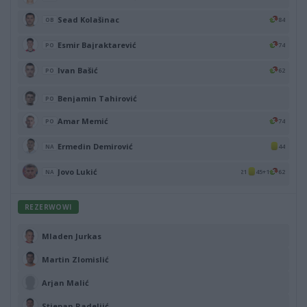
Sead Kolašinac
84
OB
Esmir Bajraktarević
74
PO
Ivan Bašić
62
PO
Benjamin Tahirović
PO
Amar Memić
74
PO
Ermedin Demirović
44
NA
Jovo Lukić
21
45+1
62
NA
REZERWOWI
Mladen Jurkas
Martin Zlomislić
Arjan Malić
Stjepan Radeljić