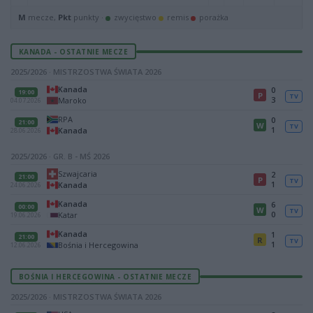
M
mecze,
Pkt
punkty ·
zwycięstwo
remis
porażka
KANADA - OSTATNIE MECZE
2025/2026 · MISTRZOSTWA ŚWIATA 2026
Kanada
0
19:00
P
TV
3
Maroko
04.07.2026
RPA
0
21:00
W
TV
1
Kanada
28.06.2026
2025/2026 · GR. B - MŚ 2026
Szwajcaria
2
21:00
P
TV
1
Kanada
24.06.2026
Kanada
6
00:00
W
TV
0
Katar
19.06.2026
Kanada
1
21:00
R
TV
1
Bośnia i Hercegowina
12.06.2026
BOŚNIA I HERCEGOWINA - OSTATNIE MECZE
2025/2026 · MISTRZOSTWA ŚWIATA 2026