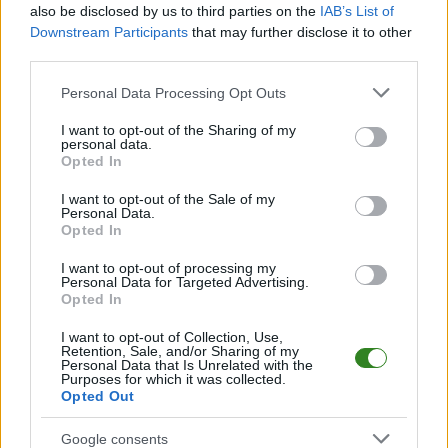
also be disclosed by us to third parties on the
IAB’s List of
Pełny harmonogram rozgrywek dostępny jest tutaj:
gr. B - MŚ 2026 -
Downstream Participants
that may further disclose it to other
terminarz
.
third parties.
Informacje o składach i strzelcach
Please note that this website/app uses one or more Google
Personal Data Processing Opt Outs
W miarę dostępności danych, publikujemy
składy wyjściowe,
services and may gather and store information including but
rezerwowych, zmiany oraz listę strzelców bramek
. Informacje te
not limited to your visit or usage behaviour. You may click to
I want to opt-out of the Sharing of my
aktualizujemy zależnie od poziomu ligi i dostępnych źródeł.
personal data.
grant or deny consent to Google and its third-party tags to
Opted In
Śledź mecze swojej drużyny
use your data for below specified purposes in below Google
consent section.
Jeśli jesteś kibicem klubu Kanada lub Bośnia i Hercegowina - zaglądaj tutaj
I want to opt-out of the Sale of my
częściej. Nasz serwis regularnie dostarcza informacje o
Personal Data.
terminach
Opted In
meczów, wynikach, transferach i newsach klubowych
.
PodkarpacieLive.pl to największa baza
meczów lokalnych drużyn
I want to opt-out of processing my
piłkarskich
w województwie. Sprawdź nasze relacje, śledź ulubioną ligę i
Personal Data for Targeted Advertising.
bądź na bieżąco z wydarzeniami z boisk!
Opted In
Analiza przed meczem: Kanada vs Bośnia i Hercegowina
I want to opt-out of Collection, Use,
Retention, Sale, and/or Sharing of my
Mecz
Kanada - Bośnia i Hercegowina
odbędzie się w ramach 1. kolejki
Personal Data that Is Unrelated with the
- gr. B (MŚ 2026). Spotkanie zostanie rozegrane w dniu 12 czerwca 2026.
Purposes for which it was collected.
Początek meczu o godz. 21:00.
Opted Out
Kanada
oraz
Bośnia i Hercegowina
zmierzą się w fazie grupowej gr. B -
MŚ 2026. Poniżej znajdziesz aktualną tabelę grupy oraz ostatnie mecze
Google consents