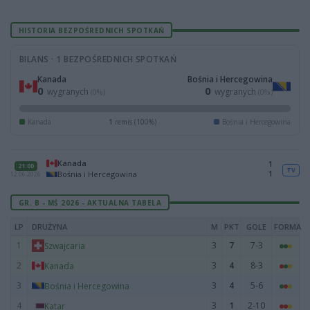
HISTORIA BEZPOŚREDNICH SPOTKAŃ
BILANS · 1 BEZPOŚREDNICH SPOTKAŃ
Kanada
Bośnia i Hercegowina
0
0
wygranych
wygranych
(0%)
(0%)
Kanada
1
remis (100%)
Bośnia i Hercegowina
Kanada
1
21:00
TV
1
Bośnia i Hercegowina
12.06.2026
GR. B - MŚ 2026 - AKTUALNA TABELA
LP
DRUŻYNA
M
PKT
GOLE
FORMA
1
3
7
7-3
Szwajcaria
2
3
4
8-3
Kanada
3
3
4
5-6
Bośnia i Hercegowina
4
3
1
2-10
Katar