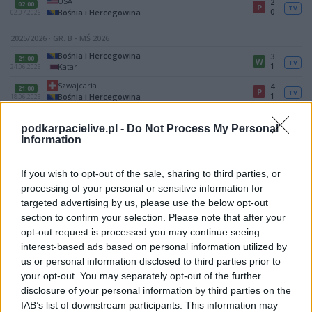
USA
2
02:00
P
TV
0
Bośnia i Hercegowina
02.07.2026
2025/2026 · GR. B - MŚ 2026
Bośnia i Hercegowina
3
21:00
W
TV
1
Katar
24.06.2026
Szwajcaria
4
21:00
P
TV
1
Bośnia i Hercegowina
18.06.2026
Kanada
1
21:00
R
TV
1
Bośnia i Hercegowina
12.06.2026
podkarpacielive.pl -
Do Not Process My Personal
Information
Mecz Kanada - Bośnia i Hercegowina (gr. B - MŚ 2026)
Spotkanie pomiędzy
Kanada i Bośnia i Hercegowina
rozegrane
If you wish to opt-out of the sale, sharing to third parties, or
zostanie w ramach gr. B - MŚ 2026 (1. kolejki - gr. B (MŚ 2026)).
processing of your personal or sensitive information for
targeted advertising by us, please use the below opt-out
Na stronie
PodkarpacieLive.pl
znajdziesz
wynik meczu, strzelców
bramek, kartki, składy, statystyki i informacje o przebiegu
section to confirm your selection. Please note that after your
spotkania
. To kompletne źródło danych dla kibiców i pasjonatów
opt-out request is processed you may continue seeing
lokalnej piłki nożnej. Jeżeli aktualnie nie widzisz tutaj danych z pewnością
interest-based ads based on personal information utilized by
pracujemy nad tym żeby je uzupełnić.
us or personal information disclosed to third parties prior to
your opt-out. You may separately opt-out of the further
Wynik meczu Kanada vs Bośnia i Hercegowina
disclosure of your personal information by third parties on the
Po zakończeniu spotkania automatycznie publikujemy
oficjalny wynik
IAB’s list of downstream participants. This information may
spotkania
, a także dane meczowe, jeśli są dostępne.