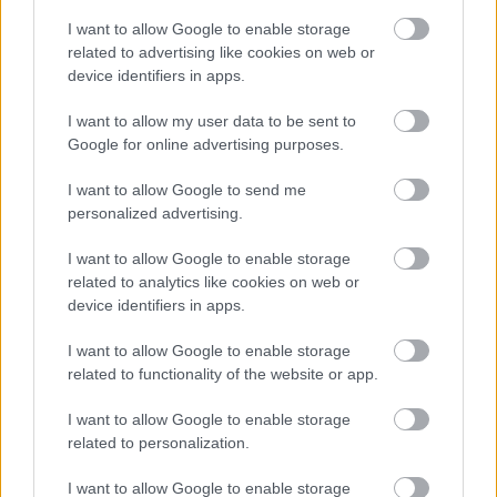
obu reprezentacji.
I want to allow Google to enable storage
gr. B - MŚ 2026 - sytuacja w tabeli
related to advertising like cookies on web or
Przed meczami 1. kolejki - gr. B (MŚ 2026) gospodarze (Kanada) zajmują
device identifiers in apps.
2. miejsce
w tabeli. Goście (Bośnia i Hercegowina) plasują się na
3.
miejscu.
I want to allow my user data to be sent to
Poniżej znajdziesz także ostatnie mecze obu drużyn oraz statystyki
Google for online advertising purposes.
bramkowe.
I want to allow Google to send me
Kanada vs. Bośnia i Hercegowina - relacja, wynik na żywo,
personalized advertising.
transmisja
Wynik meczu Kanada - Bośnia i Hercegowina znajdziesz na naszej stronie
I want to allow Google to enable storage
zaraz po jego zakończeniu. Jeżeli szukasz informacji meczowych, zajrzyj
related to analytics like cookies on web or
tutaj:
Kanada vs. Bośnia i Hercegowina - wynik, składy, strzelcy
device identifiers in apps.
Jeżeli w internecie lub TV dostępna jest
transmisja na żywo z meczu
Kanada vs. Bośnia i Hercegowina
albo innych spotkań gr. B - MŚ 2026
I want to allow Google to enable storage
na pewno znajdziesz takie informacje na naszym portalu. Możliwe jednak,
related to functionality of the website or app.
że nigdzie nie pojawi się stream online z tego pojedynku. Śledź portal
podkarpacieLIVE.pl i bądź na bieżąco.
I want to allow Google to enable storage
related to personalization.
Asseco Resovia
Developres Rzeszów
ITA TOOLS Stal Mielec
I want to allow Google to enable storage
|
|
|