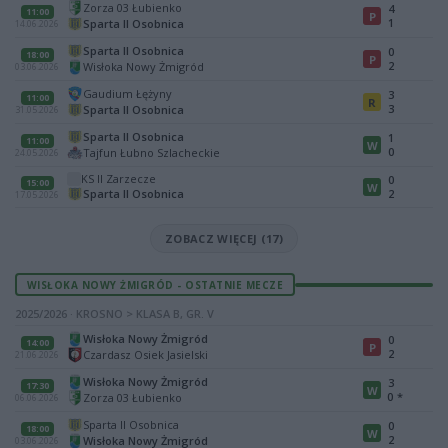
Zorza 03 Łubienko
4
11:00
P
1
Sparta II Osobnica
14.06.2026
Sparta II Osobnica
0
18:00
P
2
Wisłoka Nowy Żmigród
03.06.2026
Gaudium Łężyny
3
11:00
R
3
Sparta II Osobnica
31.05.2026
Sparta II Osobnica
1
11:00
W
0
Tajfun Łubno Szlacheckie
24.05.2026
KS II Zarzecze
0
15:00
W
Sparta II Osobnica
2
17.05.2026
ZOBACZ WIĘCEJ (17)
WISŁOKA NOWY ŻMIGRÓD - OSTATNIE MECZE
2025/2026 · KROSNO > KLASA B, GR. V
Wisłoka Nowy Żmigród
0
14:00
P
2
Czardasz Osiek Jasielski
21.06.2026
Wisłoka Nowy Żmigród
3
17:30
W
0
*
Zorza 03 Łubienko
06.06.2026
Sparta II Osobnica
0
18:00
W
2
Wisłoka Nowy Żmigród
03.06.2026