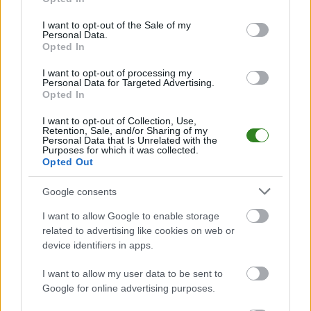
PodkarpacieLive.pl to największa baza
meczów lokalnych drużyn
use your data for below specified purposes in below Google
piłkarskich
w województwie. Sprawdź nasze relacje, śledź ulubioną ligę i
consent section.
I want to opt-out of the Sale of my
bądź na bieżąco z wydarzeniami z boisk!
Personal Data.
Opted In
Analiza przed meczem: Sparta II Osobnica vs Wisłoka Nowy
Żmigród
I want to opt-out of processing my
Mecz
Sparta II Osobnica - Wisłoka Nowy Żmigród
Personal Data for Targeted Advertising.
odbędzie się w
Opted In
ramach 23. kolejki - Krosno > Klasa B, gr. V. Spotkanie zostanie rozegrane
w dniu 03 czerwca 2026. Początek meczu o godz. 18:00.
I want to opt-out of Collection, Use,
Sparta II Osobnica
przystępuje do tego spotkania w roli gospodarza.
Retention, Sale, and/or Sharing of my
Jak drużyna radzi sobie w sezonie 2025/2026 rozgrywek Krosno > Klasa B,
Personal Data that Is Unrelated with the
Purposes for which it was collected.
gr. V przed własną publicznością? Na tej stronie możecie zobaczyć tabelę
Opted Out
uwzględniającą tylko mecze u siebie. W tabeli biorącej pod uwagę tylko
mecze wyjazdowe możecie natomiast sprawdzić jak spisuje się klub
Wisłoka Nowy Żmigród
.
Google consents
Krosno > Klasa B, gr. V - sytuacja w tabeli
I want to allow Google to enable storage
Przed meczami 23. kolejki - Krosno > Klasa B, gr. V gospodarze (Sparta II
related to advertising like cookies on web or
Osobnica) zajmują
11. miejsce
w tabeli. Goście (Wisłoka Nowy Żmigród)
device identifiers in apps.
plasują się na
2. miejscu.
I want to allow my user data to be sent to
Poniżej znajdziesz także ostatnie mecze obu drużyn oraz statystyki
bramkowe.
Google for online advertising purposes.