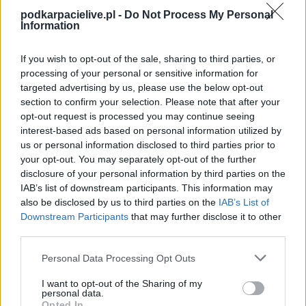
> Klasa B, gr. V).
podkarpacielive.pl -
Do Not Process My Personal
Information
Na stronie
PodkarpacieLive.pl
znajdziesz
wynik meczu, strzelców
bramek, kartki, składy, statystyki i informacje o przebiegu
spotkania
. To kompletne źródło danych dla kibiców i pasjonatów
If you wish to opt-out of the sale, sharing to third parties, or
lokalnej piłki nożnej. Jeżeli aktualnie nie widzisz tutaj danych z pewnością
processing of your personal or sensitive information for
pracujemy nad tym żeby je uzupełnić.
targeted advertising by us, please use the below opt-out
Wynik meczu Sparta II Osobnica vs Wisłoka Nowy Żmigród
section to confirm your selection. Please note that after your
opt-out request is processed you may continue seeing
Po zakończeniu spotkania automatycznie publikujemy
oficjalny wynik
spotkania
interest-based ads based on personal information utilized by
, a także dane meczowe, jeśli są dostępne.
us or personal information disclosed to third parties prior to
Pełny harmonogram rozgrywek dostępny jest tutaj:
Krosno > Klasa B,
your opt-out. You may separately opt-out of the further
gr. V - terminarz
.
disclosure of your personal information by third parties on the
Informacje o składach i strzelcach
IAB’s list of downstream participants. This information may
W miarę dostępności danych, publikujemy
also be disclosed by us to third parties on the
składy wyjściowe,
IAB’s List of
rezerwowych, zmiany oraz listę strzelców bramek
. Informacje te
Downstream Participants
that may further disclose it to other
aktualizujemy zależnie od poziomu ligi i dostępnych źródeł.
third parties.
Śledź mecze swojej drużyny
Please note that this website/app uses one or more Google
Personal Data Processing Opt Outs
Jeśli jesteś kibicem klubu Sparta II Osobnica lub Wisłoka Nowy Żmigród -
services and may gather and store information including but
zaglądaj tutaj częściej. Nasz serwis regularnie dostarcza informacje o
not limited to your visit or usage behaviour. You may click to
I want to opt-out of the Sharing of my
terminach meczów, wynikach, transferach i newsach klubowych
.
personal data.
grant or deny consent to Google and its third-party tags to
Opted In