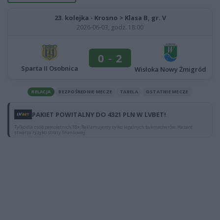
23. kolejka - Krosno > Klasa B, gr. V
2026-06-03, godz. 18:00
0
-
2
Sparta II Osobnica
Wisłoka Nowy Żmigród
RELACJA
BEZPOŚREDNIE MECZE
TABELA
OSTATNIE MECZE
PAKIET POWITALNY DO 4321 PLN W LVBET!
Tylko dla osób pełnoletnich 18+. Reklamujemy tylko legalnych bukmacherów. Hazard
stwarza ryzyko straty finansowej.