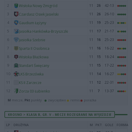
2
11
26
42-13
Wisłoka Nowy Żmigród
3
11
26
26-10
Czardasz Osiek Jasielski
4
11
19
25-23
Gaudium Łężyny
5
11
17
21-17
Jasiołka Hankówka-Brzyszczki
6
11
16
25-23
Jasiołka Szebnie
7
11
16
16-22
Sparta II Osobnica
8
11
15
18-24
Wisłoka Błażkowa
9
11
15
17-22
Standart Święcany
10
11
14
16-27
LKS Brzezówka
11
11
12
22-31
KS II Zarzecze
12
11
7
13-37
Zorza 03 Łubienko
M
mecze,
Pkt
punkty ·
zwycięstwo
remis
porażka
KROSNO > KLASA B, GR. V - MECZE ROZEGRANE NA WYJEŹDZIE
LP
DRUŻYNA
M
PKT
GOLE
FORMA