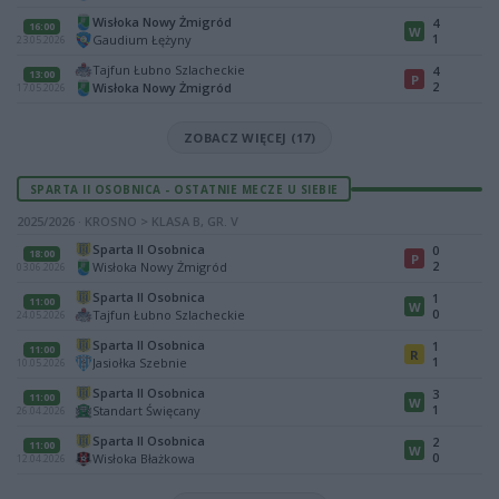
Wisłoka Nowy Żmigród
4
16:00
W
1
Gaudium Łężyny
23.05.2026
Tajfun Łubno Szlacheckie
4
13:00
P
2
Wisłoka Nowy Żmigród
17.05.2026
ZOBACZ WIĘCEJ (17)
SPARTA II OSOBNICA - OSTATNIE MECZE U SIEBIE
2025/2026 · KROSNO > KLASA B, GR. V
Sparta II Osobnica
0
18:00
P
2
Wisłoka Nowy Żmigród
03.06.2026
Sparta II Osobnica
1
11:00
W
0
Tajfun Łubno Szlacheckie
24.05.2026
Sparta II Osobnica
1
11:00
R
1
Jasiołka Szebnie
10.05.2026
Sparta II Osobnica
3
11:00
W
1
Standart Święcany
26.04.2026
Sparta II Osobnica
2
11:00
W
0
Wisłoka Błażkowa
12.04.2026