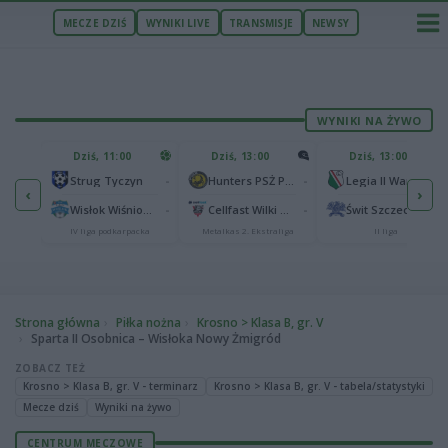
MECZE DZIŚ
WYNIKI LIVE
TRANSMISJE
NEWSY
WYNIKI NA ŻYWO
U
Dziś, 11:00
Dziś, 13:00
Dziś, 13:00
2
Podbeskidzie Bielsko-Biała
-
-
-
Strug Tyczyn
Hunters PSŻ Poznań
Legia II Warszawa
‹
›
2
sk
-
-
-
Wisłok Wiśniowa
Cellfast Wilki Krosno
Świt Szczecin
IV liga podkarpacka
Metalkas 2. Ekstraliga
II liga
Strona główna
Piłka nożna
Krosno > Klasa B, gr. V
Sparta II Osobnica – Wisłoka Nowy Żmigród
ZOBACZ TEŻ
Krosno > Klasa B, gr. V - terminarz
Krosno > Klasa B, gr. V - tabela/statystyki
Mecze dziś
Wyniki na żywo
CENTRUM MECZOWE