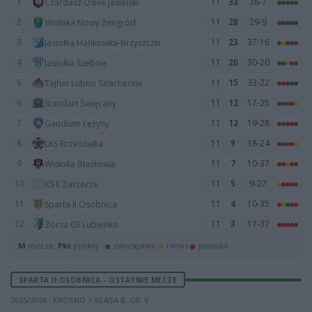
1
11
33
38-7
Czardasz Osiek Jasielski
2
11
28
29-9
Wisłoka Nowy Żmigród
3
11
23
37-16
Jasiołka Hankówka-Brzyszczki
4
11
20
30-20
Jasiołka Szebnie
5
11
15
33-22
Tajfun Łubno Szlacheckie
6
11
12
17-25
Standart Święcany
7
11
12
19-28
Gaudium Łężyny
8
11
9
18-24
LKS Brzezówka
9
11
7
10-37
Wisłoka Błażkowa
10
11
5
9-27
KS II Zarzecze
11
11
4
10-35
Sparta II Osobnica
12
11
3
17-37
Zorza 03 Łubienko
M
mecze,
Pkt
punkty ·
zwycięstwo
remis
porażka
SPARTA II OSOBNICA - OSTATNIE MECZE
2025/2026 · KROSNO > KLASA B, GR. V