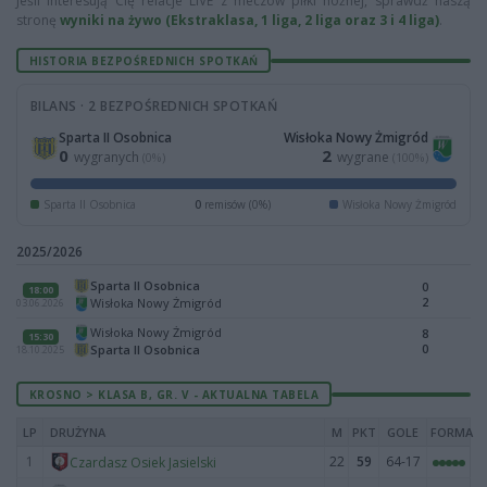
Jeśli interesują Cię relacje LIVE z meczów piłki nożnej, sprawdź naszą
stronę
wyniki na żywo (Ekstraklasa, 1 liga, 2 liga oraz 3 i 4 liga)
.
HISTORIA BEZPOŚREDNICH SPOTKAŃ
BILANS · 2 BEZPOŚREDNICH SPOTKAŃ
Sparta II Osobnica
Wisłoka Nowy Żmigród
0
2
wygranych
wygrane
(0%)
(100%)
Sparta II Osobnica
0
remisów (0%)
Wisłoka Nowy Żmigród
2025/2026
Sparta II Osobnica
0
18:00
2
Wisłoka Nowy Żmigród
03.06.2026
Wisłoka Nowy Żmigród
8
15:30
0
Sparta II Osobnica
18.10.2025
KROSNO > KLASA B, GR. V - AKTUALNA TABELA
LP
DRUŻYNA
M
PKT
GOLE
FORMA
1
22
59
64-17
Czardasz Osiek Jasielski