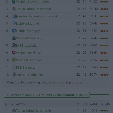
2
22
54
71-22
Wisłoka Nowy Żmigród
3
22
42
79-40
Tajfun Łubno Szlacheckie
4
22
40
58-33
Jasiołka Hankówka-Brzyszczki
5
22
36
55-43
Jasiołka Szebnie
6
22
31
44-51
Gaudium Łężyny
7
22
27
34-47
Standart Święcany
8
22
23
34-51
LKS Brzezówka
9
22
22
28-61
Wisłoka Błażkowa
10
22
20
26-57
Sparta II Osobnica
11
22
17
31-58
KS II Zarzecze
12
22
10
30-74
Zorza 03 Łubienko
M
mecze,
Pkt
punkty ·
zwycięstwo
remis
porażka
KROSNO > KLASA B, GR. V - MECZE ROZEGRANE U SIEBIE
LP
DRUŻYNA
M
PKT
GOLE
FORMA
1
11
27
46-18
Tajfun Łubno Szlacheckie