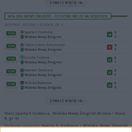
ZOBACZ WIĘCEJ (6)
WISŁOKA NOWY ŻMIGRÓD - OSTATNIE MECZE NA WYJEZDZIE
2025/2026 · KROSNO > KLASA B, GR. V
Sparta II Osobnica
0
18:00
W
2
Wisłoka Nowy Żmigród
03.06.2026
Tajfun Łubno Szlacheckie
4
13:00
P
2
Wisłoka Nowy Żmigród
17.05.2026
Jasiołka Szebnie
0
11:00
W
1
Wisłoka Nowy Żmigród
03.05.2026
Standart Święcany
0
13:00
W
1
Wisłoka Nowy Żmigród
19.04.2026
Wisłoka Błażkowa
0
11:00
W
5
Wisłoka Nowy Żmigród
29.03.2026
ZOBACZ WIĘCEJ (6)
Mecz Sparta II Osobnica - Wisłoka Nowy Żmigród (Krosno > Klasa
B, gr. V)
Spotkanie pomiędzy
Sparta II Osobnica i Wisłoka Nowy Żmigród
rozegrane zostanie w ramach Krosno > Klasa B, gr. V (23. kolejki - Krosno