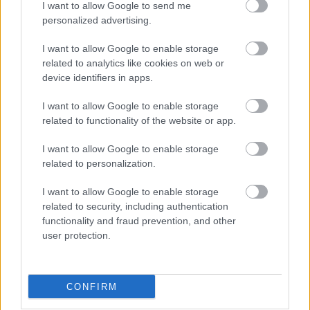
Sparta II Osobnica vs. Wisłoka Nowy Żmigród - relacja, wynik na
I want to allow Google to send me
żywo, transmisja
personalized advertising.
Wynik meczu Sparta II Osobnica - Wisłoka Nowy Żmigród znajdziesz na
naszej stronie zaraz po jego zakończeniu. Jeżeli szukasz informacji
I want to allow Google to enable storage
meczowych, zajrzyj tutaj:
Sparta II Osobnica vs. Wisłoka Nowy
related to analytics like cookies on web or
Żmigród - wynik, składy, strzelcy
device identifiers in apps.
Jeżeli w internecie lub TV dostępna jest
transmisja na żywo z meczu
Sparta II Osobnica vs. Wisłoka Nowy Żmigród
albo innych spotkań
I want to allow Google to enable storage
Krosno > Klasa B, gr. V na pewno znajdziesz takie informacje na naszym
related to functionality of the website or app.
portalu. Możliwe jednak, że nigdzie nie pojawi się stream online z tego
pojedynku. Śledź portal podkarpacieLIVE.pl i bądź na bieżąco.
I want to allow Google to enable storage
related to personalization.
Asseco Resovia
Developres Rzeszów
ITA TOOLS Stal Mielec
I want to allow Google to enable storage
|
|
|
Cellfast Wilki Krosno
Texom Stal Rzeszów
Stal Mielec
related to security, including authentication
|
|
|
Motor Lublin
functionality and fraud prevention, and other
Stal Rzeszów
Stal Stalowa Wola
Wisła Kraków
|
|
|
|
user protection.
Resovia
Wieczysta Kraków
Sandecja Nowy Sącz
|
|
|
Siarka Tarnobrzeg
Wisłoka Dębica
4 liga podkarpacka
|
|
|
JKS Jarosław
Karpaty Krosno
|
CONFIRM
Mecze dziś
Wyniki LIVE
Transmisje
O nas
Kontakt
|
|
|
|
|