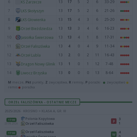
6
13
17
5
2
6
33-29
KS Zarzecze
7
13
17
5
2
6
21-26
LKS Skołyszyn
8
13
15
4
3
6
25-20
LKS Głowienka
9
13
13
3
4
6
16-23
Orzeł Bieździedza
10
13
13
4
1
8
17-31
Jasiołka Świerzowa
11
13
4
0
4
9
11-34
Orzeł Faliszówka
12
13
2
0
2
11
16-43
Orzeł Lubla
13
13
1
0
1
12
7-48
Dragon Nowy Glinik
14
13
0
0
0
13
8-64
Liwocz Brzyska
M
mecze,
Pkt
punkty,
Z
zwycięstwa,
R
remisy,
P
porażki ·
zwycięstwo
remis
porażka
ORZEŁ FALISZÓWKA - OSTATNIE MECZE
2025/2026 · KROSNO > KLASA A, GR. III
Polonia Kopytowa
3
17:00
P
1
Orzeł Faliszówka
20.06.2026
Orzeł Faliszówka
4
17:00
W
0
Jasiołka Świerzowa
13.06.2026