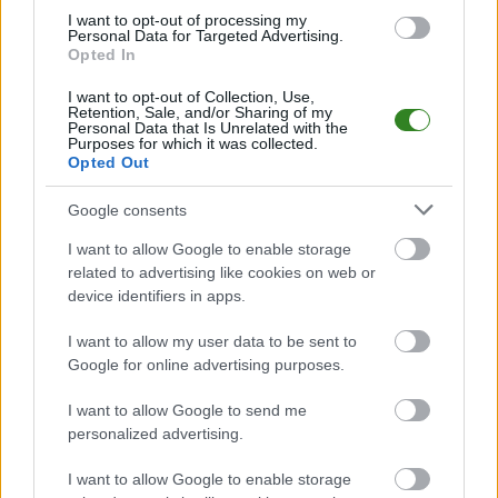
Analiza przed meczem: Orzeł Faliszówka vs Ostoja Kołaczyce
I want to opt-out of processing my
Mecz
Orzeł Faliszówka - Ostoja Kołaczyce
Personal Data for Targeted Advertising.
odbędzie się w ramach 21.
Opted In
kolejki - Krosno > Klasa A, gr. III. Spotkanie zostanie rozegrane w dniu 16
maja 2026. Początek meczu o godz. 16:00.
I want to opt-out of Collection, Use,
Orzeł Faliszówka
przystępuje do tego spotkania w roli gospodarza. Jak
Retention, Sale, and/or Sharing of my
drużyna radzi sobie w sezonie 2025/2026 rozgrywek Krosno > Klasa A, gr.
Personal Data that Is Unrelated with the
Purposes for which it was collected.
III przed własną publicznością? Na tej stronie możecie zobaczyć tabelę
Opted Out
uwzględniającą tylko mecze u siebie. W tabeli biorącej pod uwagę tylko
mecze wyjazdowe możecie natomiast sprawdzić jak spisuje się klub
Ostoja Kołaczyce
.
Google consents
Krosno > Klasa A, gr. III - sytuacja w tabeli
I want to allow Google to enable storage
Przed meczami 21. kolejki - Krosno > Klasa A, gr. III gospodarze (Orzeł
related to advertising like cookies on web or
Faliszówka) zajmują
11. miejsce
w tabeli. Goście (Ostoja Kołaczyce)
device identifiers in apps.
plasują się na
1. miejscu.
I want to allow my user data to be sent to
Poniżej znajdziesz także ostatnie mecze obu drużyn oraz statystyki
bramkowe.
Google for online advertising purposes.
Orzeł Faliszówka vs. Ostoja Kołaczyce - relacja, wynik na żywo,
I want to allow Google to send me
transmisja
personalized advertising.
Wynik meczu Orzeł Faliszówka - Ostoja Kołaczyce znajdziesz na naszej
stronie zaraz po jego zakończeniu. Jeżeli szukasz informacji meczowych,
I want to allow Google to enable storage
zajrzyj tutaj:
Orzeł Faliszówka vs. Ostoja Kołaczyce - wynik, składy,