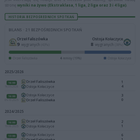
stronę
wyniki na żywo (Ekstraklasa, 1 liga, 2 liga oraz 3 i 4 liga)
.
HISTORIA BEZPOŚREDNICH SPOTKAŃ
BILANS · 21 BEZPOŚREDNICH SPOTKAŃ
Orzeł Faliszówka
Ostoja Kołaczyce
9
8
wygranych
wygranych
(43%)
(38%)
Orzeł Faliszówka
4
remisy (19%)
Ostoja Kołaczyce
2025/2026
Orzeł Faliszówka
1
16:00
4
Ostoja Kołaczyce
16.05.2026
Ostoja Kołaczyce
3
16:00
0
Orzeł Faliszówka
05.10.2025
2024/2025
Orzeł Faliszówka
2
16:00
1
Ostoja Kołaczyce
19.06.2025
Ostoja Kołaczyce
6
13:00
1
Orzeł Faliszówka
02.11.2024