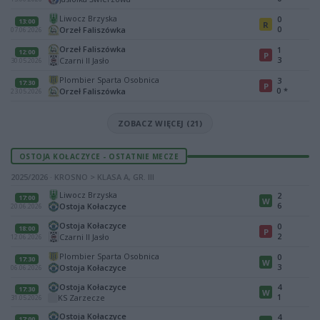
Liwocz Brzyska
0
13:00
R
0
Orzeł Faliszówka
07.06.2026
Orzeł Faliszówka
1
12:00
P
3
Czarni II Jasło
30.05.2026
Plombier Sparta Osobnica
3
17:30
P
0
*
Orzeł Faliszówka
23.05.2026
ZOBACZ WIĘCEJ (21)
OSTOJA KOŁACZYCE - OSTATNIE MECZE
2025/2026 · KROSNO > KLASA A, GR. III
Liwocz Brzyska
2
17:00
W
6
Ostoja Kołaczyce
20.06.2026
Ostoja Kołaczyce
0
18:00
P
2
Czarni II Jasło
12.06.2026
Plombier Sparta Osobnica
0
17:30
W
3
Ostoja Kołaczyce
06.06.2026
Ostoja Kołaczyce
4
17:30
W
1
KS Zarzecze
31.05.2026
Ostoja Kołaczyce
4
17:00