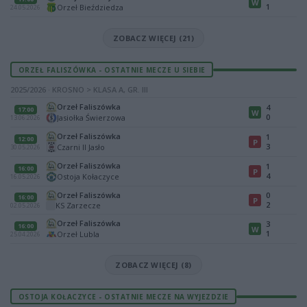
W
1
Orzeł Bieździedza
24.05.2026
ZOBACZ WIĘCEJ (21)
ORZEŁ FALISZÓWKA - OSTATNIE MECZE U SIEBIE
2025/2026 · KROSNO > KLASA A, GR. III
Orzeł Faliszówka
4
17:00
W
0
Jasiołka Świerzowa
13.06.2026
Orzeł Faliszówka
1
12:00
P
3
Czarni II Jasło
30.05.2026
Orzeł Faliszówka
1
16:00
P
4
Ostoja Kołaczyce
16.05.2026
Orzeł Faliszówka
0
16:00
P
2
KS Zarzecze
02.05.2026
Orzeł Faliszówka
3
16:00
W
1
Orzeł Lubla
25.04.2026
ZOBACZ WIĘCEJ (8)
OSTOJA KOŁACZYCE - OSTATNIE MECZE NA WYJEZDZIE