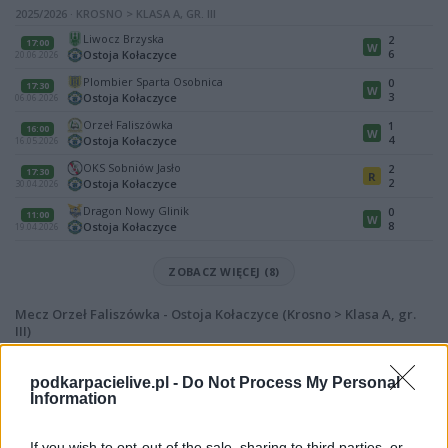
2025/2026 · KROSNO > KLASA A, GR. III
Liwocz Brzyska
2
17:00
W
6
Ostoja Kołaczyce
20.06.2026
Plombier Sparta Osobnica
0
17:30
W
3
Ostoja Kołaczyce
06.06.2026
Orzeł Faliszówka
1
16:00
W
4
Ostoja Kołaczyce
16.05.2026
OKS Sobniów Jasło
2
17:30
R
2
Ostoja Kołaczyce
30.04.2026
Dragon Nowy Glinik
0
11:00
W
8
Ostoja Kołaczyce
19.04.2026
ZOBACZ WIĘCEJ (8)
Mecz Orzeł Faliszówka - Ostoja Kołaczyce (Krosno > Klasa A, gr.
III)
Spotkanie pomiędzy
Orzeł Faliszówka i Ostoja Kołaczyce
rozegrane
zostanie w ramach Krosno > Klasa A, gr. III (21. kolejki - Krosno > Klasa A,
podkarpacielive.pl -
Do Not Process My Personal
gr. III).
Information
Na stronie
PodkarpacieLive.pl
znajdziesz
wynik meczu, strzelców
bramek, kartki, składy, statystyki i informacje o przebiegu
If you wish to opt-out of the sale, sharing to third parties, or