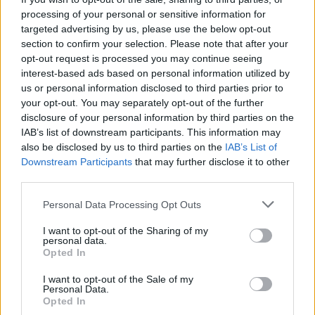
spotkania
. To kompletne źródło danych dla kibiców i pasjonatów
processing of your personal or sensitive information for
lokalnej piłki nożnej. Jeżeli aktualnie nie widzisz tutaj danych z pewnością
targeted advertising by us, please use the below opt-out
pracujemy nad tym żeby je uzupełnić.
section to confirm your selection. Please note that after your
Wynik meczu Orzeł Faliszówka vs Ostoja Kołaczyce
opt-out request is processed you may continue seeing
Po zakończeniu spotkania automatycznie publikujemy
oficjalny wynik
interest-based ads based on personal information utilized by
spotkania
, a także dane meczowe, jeśli są dostępne.
us or personal information disclosed to third parties prior to
your opt-out. You may separately opt-out of the further
Pełny harmonogram rozgrywek dostępny jest tutaj:
Krosno > Klasa A,
gr. III - terminarz
disclosure of your personal information by third parties on the
.
IAB’s list of downstream participants. This information may
Informacje o składach i strzelcach
also be disclosed by us to third parties on the
IAB’s List of
W miarę dostępności danych, publikujemy
składy wyjściowe,
Downstream Participants
that may further disclose it to other
rezerwowych, zmiany oraz listę strzelców bramek
. Informacje te
third parties.
aktualizujemy zależnie od poziomu ligi i dostępnych źródeł.
Please note that this website/app uses one or more Google
Personal Data Processing Opt Outs
Śledź mecze swojej drużyny
services and may gather and store information including but
Jeśli jesteś kibicem klubu Orzeł Faliszówka lub Ostoja Kołaczyce - zaglądaj
not limited to your visit or usage behaviour. You may click to
I want to opt-out of the Sharing of my
tutaj częściej. Nasz serwis regularnie dostarcza informacje o
terminach
personal data.
grant or deny consent to Google and its third-party tags to
meczów, wynikach, transferach i newsach klubowych
.
Opted In
use your data for below specified purposes in below Google
PodkarpacieLive.pl to największa baza
meczów lokalnych drużyn
consent section.
I want to opt-out of the Sale of my
piłkarskich
w województwie. Sprawdź nasze relacje, śledź ulubioną ligę i
Personal Data.
bądź na bieżąco z wydarzeniami z boisk!
Opted In