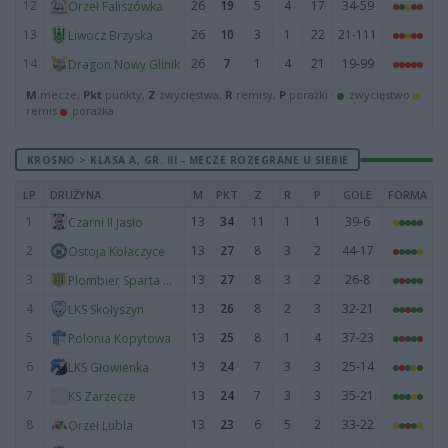
12
26
19
5
4
17
34-59
Orzeł Faliszówka
13
26
10
3
1
22
21-111
Liwocz Brzyska
14
26
7
1
4
21
19-99
Dragon Nowy Glinik
M
mecze,
Pkt
punkty,
Z
zwycięstwa,
R
remisy,
P
porażki ·
zwycięstwo
remis
porażka
KROSNO > KLASA A, GR. III - MECZE ROZEGRANE U SIEBIE
LP
DRUŻYNA
M
PKT
Z
R
P
GOLE
FORMA
1
13
34
11
1
1
39-6
Czarni II Jasło
2
13
27
8
3
2
44-17
Ostoja Kołaczyce
3
13
27
8
3
2
26-8
Plombier Sparta Osobnica
4
13
26
8
2
3
32-21
LKS Skołyszyn
5
13
25
8
1
4
37-23
Polonia Kopytowa
6
13
24
7
3
3
25-14
LKS Głowienka
7
13
24
7
3
3
35-21
KS Zarzecze
8
13
23
6
5
2
33-22
Orzeł Lubla