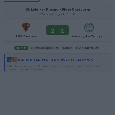
30. kolejka - Krosno > Klasa Okręgowa
2026-06-13, godz. 17:00
2
-
2
LKS Zarszyn
Zamczysko Odrzykoń
RELACJA
BEZPOŚREDNIE MECZE
TABELA
OSTATNIE MECZE
BONUS DO 660 PLN DLA NOWYCH GRACZY W STS
Tylko dla osób pełnoletnich 18+. Reklamujemy tylko legalnych bukmacherów. Hazard
stwarza ryzyko straty finansowej.