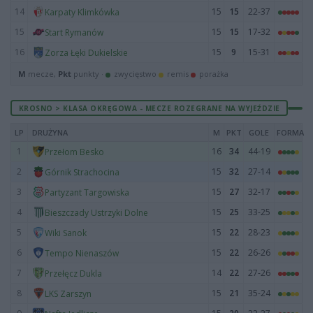
14
15
15
22-37
Karpaty Klimkówka
15
15
15
17-32
Start Rymanów
16
15
9
15-31
Zorza Łęki Dukielskie
M
mecze,
Pkt
punkty ·
zwycięstwo
remis
porażka
KROSNO > KLASA OKRĘGOWA - MECZE ROZEGRANE NA WYJEŹDZIE
LP
DRUŻYNA
M
PKT
GOLE
FORMA
1
16
34
44-19
Przełom Besko
2
15
32
27-14
Górnik Strachocina
3
15
27
32-17
Partyzant Targowiska
4
15
25
33-25
Bieszczady Ustrzyki Dolne
5
15
22
28-23
Wiki Sanok
6
15
22
26-26
Tempo Nienaszów
7
14
22
27-26
Przełęcz Dukla
8
15
21
35-24
LKS Zarszyn