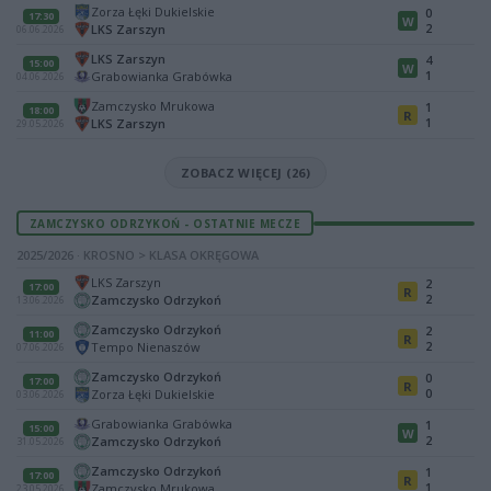
Zorza Łęki Dukielskie
0
17:30
W
2
LKS Zarszyn
06.06.2026
LKS Zarszyn
4
15:00
W
1
Grabowianka Grabówka
04.06.2026
Zamczysko Mrukowa
1
18:00
R
1
LKS Zarszyn
29.05.2026
ZOBACZ WIĘCEJ (26)
ZAMCZYSKO ODRZYKOŃ - OSTATNIE MECZE
2025/2026 · KROSNO > KLASA OKRĘGOWA
LKS Zarszyn
2
17:00
R
2
Zamczysko Odrzykoń
13.06.2026
Zamczysko Odrzykoń
2
11:00
R
2
Tempo Nienaszów
07.06.2026
Zamczysko Odrzykoń
0
17:00
R
0
Zorza Łęki Dukielskie
03.06.2026
Grabowianka Grabówka
1
15:00
W
2
Zamczysko Odrzykoń
31.05.2026
Zamczysko Odrzykoń
1
17:00
R
1
Zamczysko Mrukowa
23.05.2026