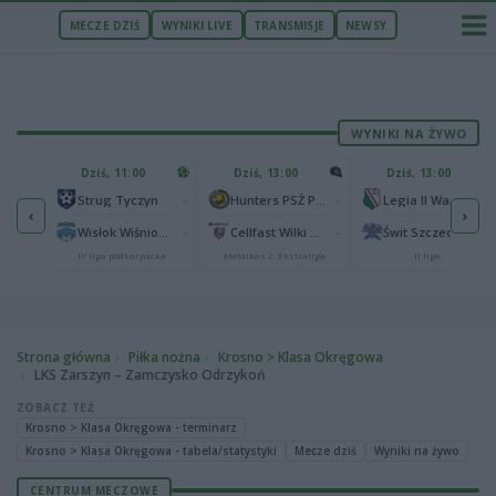
MECZE DZIŚ
WYNIKI LIVE
TRANSMISJE
NEWSY
WYNIKI NA ŻYWO
U
Dziś, 11:00
Dziś, 13:00
Dziś, 13:00
2
Podbeskidzie Bielsko-Biała
-
-
-
Strug Tyczyn
Hunters PSŻ Poznań
Legia II Warszawa
‹
›
2
sk
-
-
-
Wisłok Wiśniowa
Cellfast Wilki Krosno
Świt Szczecin
IV liga podkarpacka
Metalkas 2. Ekstraliga
II liga
Strona główna
Piłka nożna
Krosno > Klasa Okręgowa
LKS Zarszyn – Zamczysko Odrzykoń
ZOBACZ TEŻ
Krosno > Klasa Okręgowa - terminarz
Krosno > Klasa Okręgowa - tabela/statystyki
Mecze dziś
Wyniki na żywo
CENTRUM MECZOWE