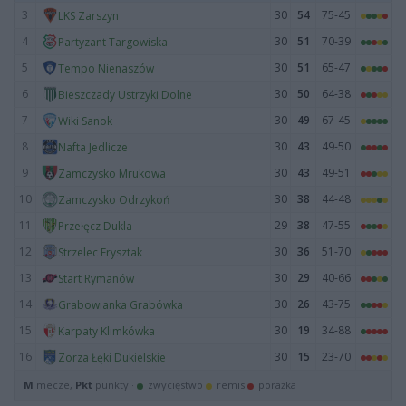
3
30
54
75-45
LKS Zarszyn
4
30
51
70-39
Partyzant Targowiska
5
30
51
65-47
Tempo Nienaszów
6
30
50
64-38
Bieszczady Ustrzyki Dolne
7
30
49
67-45
Wiki Sanok
8
30
43
49-50
Nafta Jedlicze
9
30
43
49-51
Zamczysko Mrukowa
10
30
38
44-48
Zamczysko Odrzykoń
11
29
38
47-55
Przełęcz Dukla
12
30
36
51-70
Strzelec Frysztak
13
30
29
40-66
Start Rymanów
14
30
26
43-75
Grabowianka Grabówka
15
30
19
34-88
Karpaty Klimkówka
16
30
15
23-70
Zorza Łęki Dukielskie
M
mecze,
Pkt
punkty ·
zwycięstwo
remis
porażka