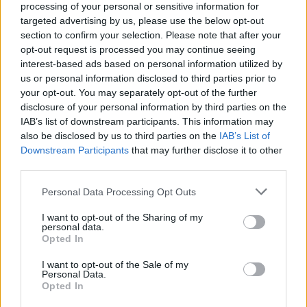
processing of your personal or sensitive information for
lokalnej piłki nożnej. Jeżeli aktualnie nie widzisz tutaj danych z pewnością
targeted advertising by us, please use the below opt-out
pracujemy nad tym żeby je uzupełnić.
section to confirm your selection. Please note that after your
Wynik meczu LKS Zarszyn vs Zamczysko Odrzykoń
opt-out request is processed you may continue seeing
Po zakończeniu spotkania automatycznie publikujemy
oficjalny wynik
interest-based ads based on personal information utilized by
spotkania
, a także dane meczowe, jeśli są dostępne.
us or personal information disclosed to third parties prior to
your opt-out. You may separately opt-out of the further
Pełny harmonogram rozgrywek dostępny jest tutaj:
Krosno > Klasa
Okręgowa - terminarz
disclosure of your personal information by third parties on the
.
IAB’s list of downstream participants. This information may
Informacje o składach i strzelcach
also be disclosed by us to third parties on the
IAB’s List of
W miarę dostępności danych, publikujemy
składy wyjściowe,
Downstream Participants
that may further disclose it to other
rezerwowych, zmiany oraz listę strzelców bramek
. Informacje te
third parties.
aktualizujemy zależnie od poziomu ligi i dostępnych źródeł.
Please note that this website/app uses one or more Google
Personal Data Processing Opt Outs
Śledź mecze swojej drużyny
services and may gather and store information including but
Jeśli jesteś kibicem klubu LKS Zarszyn lub Zamczysko Odrzykoń - zaglądaj
not limited to your visit or usage behaviour. You may click to
I want to opt-out of the Sharing of my
tutaj częściej. Nasz serwis regularnie dostarcza informacje o
terminach
personal data.
grant or deny consent to Google and its third-party tags to
meczów, wynikach, transferach i newsach klubowych
.
Opted In
use your data for below specified purposes in below Google
PodkarpacieLive.pl to największa baza
meczów lokalnych drużyn
consent section.
I want to opt-out of the Sale of my
piłkarskich
w województwie. Sprawdź nasze relacje, śledź ulubioną ligę i
Personal Data.
bądź na bieżąco z wydarzeniami z boisk!
Opted In
Analiza przed meczem: LKS Zarszyn vs Zamczysko Odrzykoń