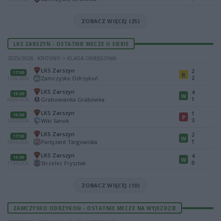
ZOBACZ WIĘCEJ (25)
LKS ZARSZYN - OSTATNIE MECZE U SIEBIE
2025/2026 · KROSNO > KLASA OKRĘGOWA
LKS Zarszyn
2
17:00
R
2
Zamczysko Odrzykoń
13.06.2026
LKS Zarszyn
4
15:00
W
1
Grabowianka Grabówka
04.06.2026
LKS Zarszyn
1
16:00
P
3
Wiki Sanok
23.05.2026
LKS Zarszyn
2
17:00
W
1
Partyzant Targowiska
24.04.2026
LKS Zarszyn
4
16:00
W
0
Strzelec Frysztak
11.04.2026
ZOBACZ WIĘCEJ (10)
ZAMCZYSKO ODRZYKOŃ - OSTATNIE MECZE NA WYJEZDZIE