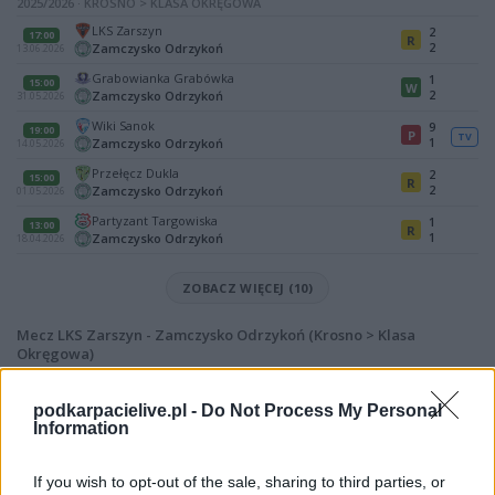
2025/2026 · KROSNO > KLASA OKRĘGOWA
LKS Zarszyn
2
17:00
R
2
Zamczysko Odrzykoń
13.06.2026
Grabowianka Grabówka
1
15:00
W
2
Zamczysko Odrzykoń
31.05.2026
Wiki Sanok
9
19:00
P
TV
1
Zamczysko Odrzykoń
14.05.2026
Przełęcz Dukla
2
15:00
R
2
Zamczysko Odrzykoń
01.05.2026
Partyzant Targowiska
1
13:00
R
1
Zamczysko Odrzykoń
18.04.2026
ZOBACZ WIĘCEJ (10)
Mecz LKS Zarszyn - Zamczysko Odrzykoń (Krosno > Klasa
Okręgowa)
Spotkanie pomiędzy
LKS Zarszyn i Zamczysko Odrzykoń
rozegrane
zostanie w ramach Krosno > Klasa Okręgowa (30. kolejki - Krosno > Klasa
podkarpacielive.pl -
Do Not Process My Personal
Okręgowa).
Information
Na stronie
PodkarpacieLive.pl
znajdziesz
wynik meczu, strzelców
bramek, kartki, składy, statystyki i informacje o przebiegu
If you wish to opt-out of the sale, sharing to third parties, or
spotkania
. To kompletne źródło danych dla kibiców i pasjonatów