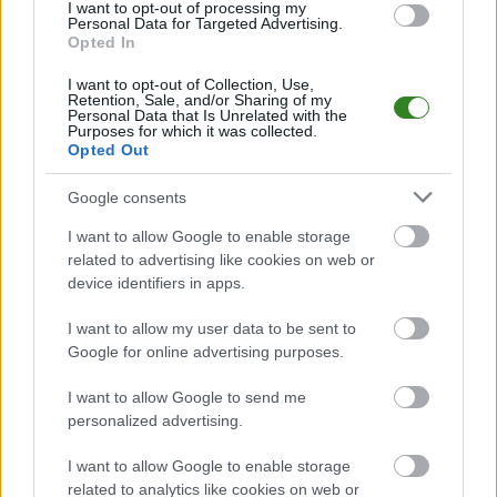
I want to opt-out of processing my
Mecz
LKS Zarszyn - Zamczysko Odrzykoń
Personal Data for Targeted Advertising.
odbędzie się w ramach 30.
Opted In
kolejki - Krosno > Klasa Okręgowa. Spotkanie zostanie rozegrane w dniu
13 czerwca 2026. Początek meczu o godz. 17:00.
I want to opt-out of Collection, Use,
LKS Zarszyn
przystępuje do tego spotkania w roli gospodarza. Jak
Retention, Sale, and/or Sharing of my
drużyna radzi sobie w sezonie 2025/2026 rozgrywek Krosno > Klasa
Personal Data that Is Unrelated with the
Purposes for which it was collected.
Okręgowa przed własną publicznością? Na tej stronie możecie zobaczyć
Opted Out
tabelę uwzględniającą tylko mecze u siebie. W tabeli biorącej pod uwagę
tylko mecze wyjazdowe możecie natomiast sprawdzić jak spisuje się klub
Zamczysko Odrzykoń
.
Google consents
Krosno > Klasa Okręgowa - sytuacja w tabeli
I want to allow Google to enable storage
Przed meczami 30. kolejki - Krosno > Klasa Okręgowa gospodarze (LKS
related to advertising like cookies on web or
Zarszyn) zajmują
8. miejsce
w tabeli. Goście (Zamczysko Odrzykoń)
device identifiers in apps.
plasują się na
13. miejscu.
I want to allow my user data to be sent to
Poniżej znajdziesz także ostatnie mecze obu drużyn oraz statystyki
bramkowe.
Google for online advertising purposes.
LKS Zarszyn vs. Zamczysko Odrzykoń - relacja, wynik na żywo,
I want to allow Google to send me
transmisja
personalized advertising.
Wynik meczu LKS Zarszyn - Zamczysko Odrzykoń znajdziesz na naszej
stronie zaraz po jego zakończeniu. Jeżeli szukasz informacji meczowych,
I want to allow Google to enable storage
zajrzyj tutaj:
LKS Zarszyn vs. Zamczysko Odrzykoń - wynik, składy,
related to analytics like cookies on web or
strzelcy