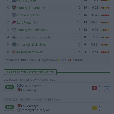
9
15
20
22-27
Nafta Jedlicze
10
15
19
19-28
Zamczysko Mrukowa
11
15
16
26-48
Strzelec Frysztak
12
15
14
23-34
Start Rymanów
13
15
13
19-31
Zamczysko Odrzykoń
14
15
8
12-38
Grabowianka Grabówka
15
15
6
8-39
Zorza Łęki Dukielskie
16
15
4
12-51
Karpaty Klimkówka
M
mecze,
Pkt
punkty ·
zwycięstwo
remis
porażka
LKS ZARSZYN - OSTATNIE MECZE
2025/2026 · BARAŻE O AWANS DO 4 LIGI
Sokół Sieniawa
2
17:30
P
TV
0
LKS Zarszyn
17.06.2026
2025/2026 · KROSNO > KLASA OKRĘGOWA
LKS Zarszyn
2
17:00
R
2
Zamczysko Odrzykoń
13.06.2026