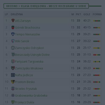
KROSNO > KLASA OKRĘGOWA - MECZE ROZEGRANE U SIEBIE
LP
DRUŻYNA
M
PKT
GOLE
FORMA
1
15
33
40-21
LKS Zarszyn
2
15
32
40-15
Górnik Strachocina
3
15
29
39-21
Tempo Nienaszów
4
15
27
39-22
Wiki Sanok
5
15
25
25-17
Zamczysko Odrzykoń
6
15
25
31-13
Bieszczady Ustrzyki Dolne
7
15
24
38-22
Partyzant Targowiska
8
15
24
30-23
Zamczysko Mrukowa
9
15
23
27-23
Nafta Jedlicze
10
15
21
31-28
Przełom Besko
11
15
20
25-22
Strzelec Frysztak
12
15
18
31-37
Grabowianka Grabówka
13
15
16
20-29
Przełęcz Dukla