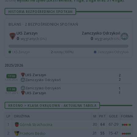
stronę
wyniki na żywo (Ekstraklasa, 1 liga, 2 liga oraz 3 i 4 liga)
.
HISTORIA BEZPOŚREDNICH SPOTKAŃ
BILANS · 2 BEZPOŚREDNICH SPOTKAŃ
LKS Zarszyn
Zamczysko Odrzykoń
0
0
wygranych
wygranych
(0%)
(0%)
LKS Zarszyn
2
remisy (100%)
Zamczysko Odrzykoń
2025/2026
LKS Zarszyn
2
17:00
2
Zamczysko Odrzykoń
13.06.2026
Zamczysko Odrzykoń
1
11:00
1
LKS Zarszyn
16.11.2025
KROSNO > KLASA OKRĘGOWA - AKTUALNA TABELA
LP
DRUŻYNA
M
PKT
GOLE
FORMA
1
30
64
67-29
Górnik Strachocina
2
31
55
75-47
Przełom Besko