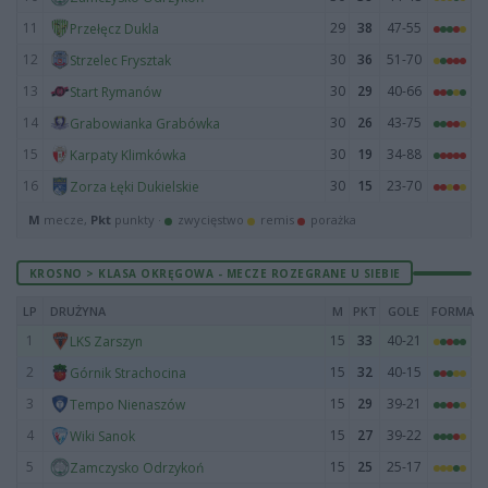
11
29
38
47-55
Przełęcz Dukla
12
30
36
51-70
Strzelec Frysztak
13
30
29
40-66
Start Rymanów
14
30
26
43-75
Grabowianka Grabówka
15
30
19
34-88
Karpaty Klimkówka
16
30
15
23-70
Zorza Łęki Dukielskie
M
mecze,
Pkt
punkty ·
zwycięstwo
remis
porażka
KROSNO > KLASA OKRĘGOWA - MECZE ROZEGRANE U SIEBIE
LP
DRUŻYNA
M
PKT
GOLE
FORMA
1
15
33
40-21
LKS Zarszyn
2
15
32
40-15
Górnik Strachocina
3
15
29
39-21
Tempo Nienaszów
4
15
27
39-22
Wiki Sanok
5
15
25
25-17
Zamczysko Odrzykoń