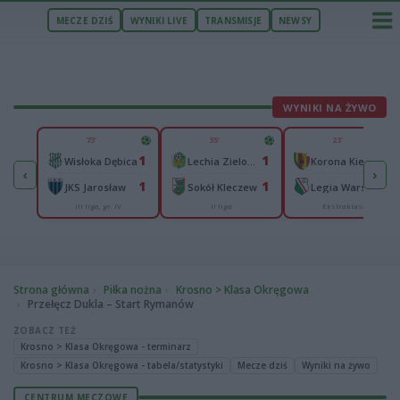
MECZE DZIŚ
WYNIKI LIVE
TRANSMISJE
NEWSY
WYNIKI NA ŻYWO
U
73'
35'
23'
1
1
1
0
Zawisza Bydgoszcz
Wisłoka Dębica
Lechia Zielona Góra
Korona Kielce
‹
›
0
1
1
0
JKS Jarosław
Sokół Kleczew
Legia Warszawa
III liga, gr. IV
II liga
Ekstraklasa
Strona główna
Piłka nożna
Krosno > Klasa Okręgowa
Przełęcz Dukla – Start Rymanów
ZOBACZ TEŻ
Krosno > Klasa Okręgowa - terminarz
Krosno > Klasa Okręgowa - tabela/statystyki
Mecze dziś
Wyniki na żywo
CENTRUM MECZOWE