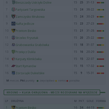
6
15
25
31-13
Bieszczady Ustrzyki Dolne
7
15
24
38-22
Partyzant Targowiska
8
15
24
30-23
Zamczysko Mrukowa
9
15
23
27-23
Nafta Jedlicze
10
15
21
31-28
Przełom Besko
11
15
20
25-22
Strzelec Frysztak
12
15
18
31-37
Grabowianka Grabówka
13
15
16
20-29
Przełęcz Dukla
14
15
15
22-37
Karpaty Klimkówka
15
15
15
17-32
Start Rymanów
16
15
9
15-31
Zorza Łęki Dukielskie
M
mecze,
Pkt
punkty ·
zwycięstwo
remis
porażka
KROSNO > KLASA OKRĘGOWA - MECZE ROZEGRANE NA WYJEŹDZIE
LP
DRUŻYNA
M
PKT
GOLE
FORMA
1
16
34
44-19
Przełom Besko