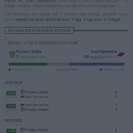
Dukla vs. Start Rymanów
, informacje o pozostałych meczach 18.
kolejki - Krosno > Klasa Okręgowa oraz aktualną tabelę rozgrywek.
Jeśli interesują Cię relacje LIVE z meczów piłki nożnej, sprawdź naszą
stronę
wyniki na żywo (Ekstraklasa, 1 liga, 2 liga oraz 3 i 4 liga)
.
HISTORIA BEZPOŚREDNICH SPOTKAŃ
BILANS · 21 BEZPOŚREDNICH SPOTKAŃ
Przełęcz Dukla
Start Rymanów
7
10
wygranych
wygranych
(33%)
(48%)
Przełęcz Dukla
4
remisy (19%)
Start Rymanów
2025/2026
Przełęcz Dukla
0
15:00
2
Start Rymanów
29.03.2026
Start Rymanów
1
16:00
3
Przełęcz Dukla
23.08.2025
2024/2025
Przełęcz Dukla
3
12:00