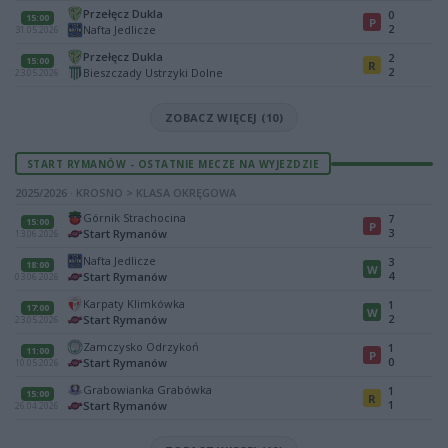
Przełęcz Dukla
0
15:00
P
2
Nafta Jedlicze
31.05.2026
Przełęcz Dukla
2
15:00
R
2
Bieszczady Ustrzyki Dolne
23.05.2026
ZOBACZ WIĘCEJ (10)
START RYMANÓW - OSTATNIE MECZE NA WYJEZDZIE
2025/2026 · KROSNO > KLASA OKRĘGOWA
Górnik Strachocina
7
15:00
P
3
Start Rymanów
13.06.2026
Nafta Jedlicze
3
18:00
W
4
Start Rymanów
03.06.2026
Karpaty Klimkówka
1
17:00
W
2
Start Rymanów
23.05.2026
Zamczysko Odrzykoń
1
11:00
P
0
Start Rymanów
10.05.2026
Grabowianka Grabówka
1
15:00
R
1
Start Rymanów
26.04.2026