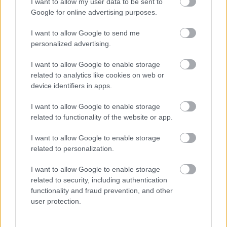
I want to allow my user data to be sent to
Poniżej znajdziesz także ostatnie mecze obu drużyn oraz statystyki
Google for online advertising purposes.
bramkowe.
I want to allow Google to send me
Przełęcz Dukla vs. Start Rymanów - relacja, wynik na żywo,
personalized advertising.
transmisja
Wynik meczu Przełęcz Dukla - Start Rymanów znajdziesz na naszej stronie
I want to allow Google to enable storage
zaraz po jego zakończeniu. Jeżeli szukasz informacji meczowych, zajrzyj
related to analytics like cookies on web or
tutaj:
Przełęcz Dukla vs. Start Rymanów - wynik, składy, strzelcy
device identifiers in apps.
Jeżeli w internecie lub TV dostępna jest
transmisja na żywo z meczu
Przełęcz Dukla vs. Start Rymanów
albo innych spotkań Krosno >
I want to allow Google to enable storage
Klasa Okręgowa na pewno znajdziesz takie informacje na naszym portalu.
related to functionality of the website or app.
Możliwe jednak, że nigdzie nie pojawi się stream online z tego pojedynku.
Śledź portal podkarpacieLIVE.pl i bądź na bieżąco.
I want to allow Google to enable storage
related to personalization.
Asseco Resovia
Developres Rzeszów
ITA TOOLS Stal Mielec
I want to allow Google to enable storage
|
|
|
Cellfast Wilki Krosno
Texom Stal Rzeszów
Stal Mielec
related to security, including authentication
|
|
|
Motor Lublin
functionality and fraud prevention, and other
Stal Rzeszów
Stal Stalowa Wola
Wisła Kraków
|
|
|
|
user protection.
Resovia
Wieczysta Kraków
Sandecja Nowy Sącz
|
|
|
Siarka Tarnobrzeg
Wisłoka Dębica
4 liga podkarpacka
|
|
|
JKS Jarosław
Karpaty Krosno
|