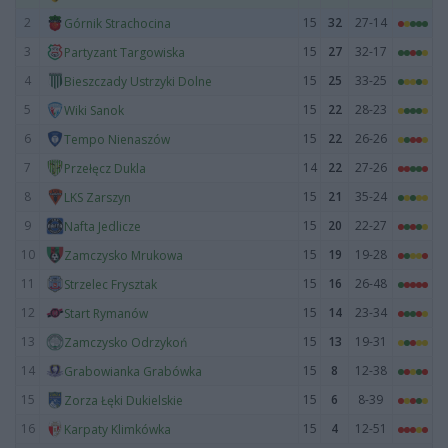
2
15
32
27-14
Górnik Strachocina
3
15
27
32-17
Partyzant Targowiska
4
15
25
33-25
Bieszczady Ustrzyki Dolne
5
15
22
28-23
Wiki Sanok
6
15
22
26-26
Tempo Nienaszów
7
14
22
27-26
Przełęcz Dukla
8
15
21
35-24
LKS Zarszyn
9
15
20
22-27
Nafta Jedlicze
10
15
19
19-28
Zamczysko Mrukowa
11
15
16
26-48
Strzelec Frysztak
12
15
14
23-34
Start Rymanów
13
15
13
19-31
Zamczysko Odrzykoń
14
15
8
12-38
Grabowianka Grabówka
15
15
6
8-39
Zorza Łęki Dukielskie
16
15
4
12-51
Karpaty Klimkówka