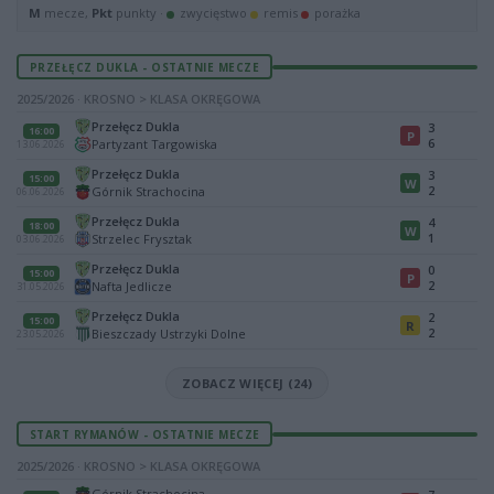
M
mecze,
Pkt
punkty ·
zwycięstwo
remis
porażka
PRZEŁĘCZ DUKLA - OSTATNIE MECZE
2025/2026 · KROSNO > KLASA OKRĘGOWA
Przełęcz Dukla
3
16:00
P
6
Partyzant Targowiska
13.06.2026
Przełęcz Dukla
3
15:00
W
2
Górnik Strachocina
06.06.2026
Przełęcz Dukla
4
18:00
W
1
Strzelec Frysztak
03.06.2026
Przełęcz Dukla
0
15:00
P
2
Nafta Jedlicze
31.05.2026
Przełęcz Dukla
2
15:00
R
2
Bieszczady Ustrzyki Dolne
23.05.2026
ZOBACZ WIĘCEJ (24)
START RYMANÓW - OSTATNIE MECZE
2025/2026 · KROSNO > KLASA OKRĘGOWA
Górnik Strachocina