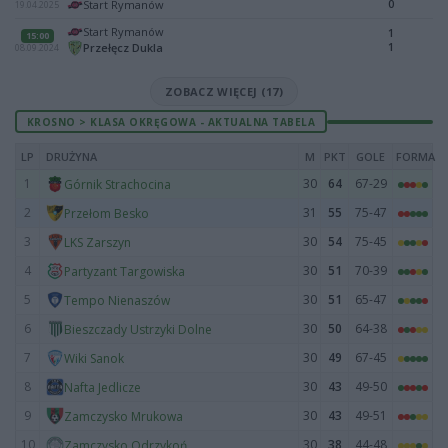
0
Start Rymanów
19.04.2025
Start Rymanów
1
15:00
1
Przełęcz Dukla
08.09.2024
ZOBACZ WIĘCEJ (17)
KROSNO > KLASA OKRĘGOWA - AKTUALNA TABELA
LP
DRUŻYNA
M
PKT
GOLE
FORMA
1
30
64
67-29
Górnik Strachocina
2
31
55
75-47
Przełom Besko
3
30
54
75-45
LKS Zarszyn
4
30
51
70-39
Partyzant Targowiska
5
30
51
65-47
Tempo Nienaszów
6
30
50
64-38
Bieszczady Ustrzyki Dolne
7
30
49
67-45
Wiki Sanok
8
30
43
49-50
Nafta Jedlicze
9
30
43
49-51
Zamczysko Mrukowa
10
30
38
44-48
Zamczysko Odrzykoń