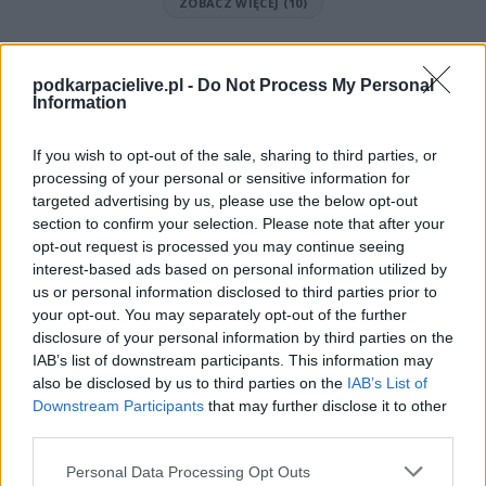
ZOBACZ WIĘCEJ (10)
Mecz Przełęcz Dukla - Start Rymanów (Krosno > Klasa Okręgowa)
Spotkanie pomiędzy
Przełęcz Dukla i Start Rymanów
rozegrane
podkarpacielive.pl -
Do Not Process My Personal
zostanie w ramach Krosno > Klasa Okręgowa (18. kolejki - Krosno > Klasa
Information
Okręgowa).
Na stronie
PodkarpacieLive.pl
znajdziesz
wynik meczu, strzelców
If you wish to opt-out of the sale, sharing to third parties, or
bramek, kartki, składy, statystyki i informacje o przebiegu
processing of your personal or sensitive information for
spotkania
. To kompletne źródło danych dla kibiców i pasjonatów
targeted advertising by us, please use the below opt-out
lokalnej piłki nożnej. Jeżeli aktualnie nie widzisz tutaj danych z pewnością
pracujemy nad tym żeby je uzupełnić.
section to confirm your selection. Please note that after your
opt-out request is processed you may continue seeing
Wynik meczu Przełęcz Dukla vs Start Rymanów
interest-based ads based on personal information utilized by
Po zakończeniu spotkania automatycznie publikujemy
oficjalny wynik
us or personal information disclosed to third parties prior to
spotkania
, a także dane meczowe, jeśli są dostępne.
your opt-out. You may separately opt-out of the further
Pełny harmonogram rozgrywek dostępny jest tutaj:
disclosure of your personal information by third parties on the
Krosno > Klasa
Okręgowa - terminarz
.
IAB’s list of downstream participants. This information may
also be disclosed by us to third parties on the
IAB’s List of
Informacje o składach i strzelcach
Downstream Participants
that may further disclose it to other
W miarę dostępności danych, publikujemy
składy wyjściowe,
third parties.
rezerwowych, zmiany oraz listę strzelców bramek
. Informacje te
aktualizujemy zależnie od poziomu ligi i dostępnych źródeł.
Please note that this website/app uses one or more Google
Personal Data Processing Opt Outs