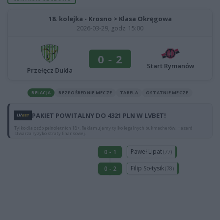
18. kolejka - Krosno > Klasa Okręgowa
2026-03-29, godz. 15:00
0
-
2
Start Rymanów
Przełęcz Dukla
RELACJA
BEZPOŚREDNIE MECZE
TABELA
OSTATNIE MECZE
PAKIET POWITALNY DO 4321 PLN W LVBET!
Tylko dla osób pełnoletnich 18+. Reklamujemy tylko legalnych bukmacherów. Hazard
stwarza ryzyko straty finansowej.
Paweł Lipat
0 - 1
(77)
Filip Sołtysik
0 - 2
(78)