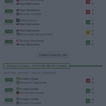
7
15:00
P
3
Start Rymanów
13.06.2026
Start Rymanów
2
15:00
P
4
Strzelec Frysztak
07.06.2026
Nafta Jedlicze
3
18:00
W
4
Start Rymanów
03.06.2026
Start Rymanów
2
15:00
R
2
Bieszczady Ustrzyki Dolne
31.05.2026
Karpaty Klimkówka
1
17:00
W
2
Start Rymanów
23.05.2026
ZOBACZ WIĘCEJ (25)
PRZEŁĘCZ DUKLA - OSTATNIE MECZE U SIEBIE
2025/2026 · KROSNO > KLASA OKRĘGOWA
Przełęcz Dukla
3
16:00
P
6
Partyzant Targowiska
13.06.2026
Przełęcz Dukla
3
15:00
W
2
Górnik Strachocina
06.06.2026
Przełęcz Dukla
4
18:00
W
1
Strzelec Frysztak
03.06.2026