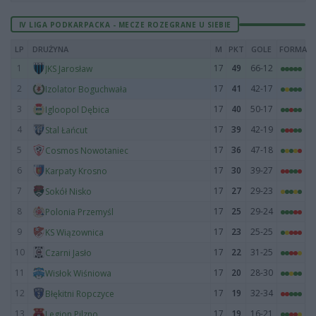
IV LIGA PODKARPACKA - MECZE ROZEGRANE U SIEBIE
LP
DRUŻYNA
M
PKT
GOLE
FORMA
1
17
49
66-12
JKS Jarosław
2
17
41
42-17
Izolator Boguchwała
3
17
40
50-17
Igloopol Dębica
4
17
39
42-19
Stal Łańcut
5
17
36
47-18
Cosmos Nowotaniec
6
17
30
39-27
Karpaty Krosno
7
17
27
29-23
Sokół Nisko
8
17
25
29-24
Polonia Przemyśl
9
17
23
25-25
KS Wiązownica
10
17
22
31-25
Czarni Jasło
11
17
20
28-30
Wisłok Wiśniowa
12
17
19
32-34
Błękitni Ropczyce
13
17
19
16-21
Legion Pilzno