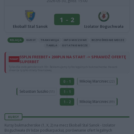
2026-05-30, godz. 15:00
1
-
2
Ekoball Stal Sanok
Izolator Boguchwała
RELACJA
KURSY
TRANSMISJA
INFO MECZOWE
BEZPOŚREDNIE MECZE
TABELA
OSTATNIE MECZE
55PLN FREEBET+ 200PLN NA START -> SPRAWDŹ OFERTĘ
SUPERBET
Tylko dla osób pełnoletnich 18+. Reklamujemy tylko legalnych bukmacherów. Hazard
stwarza ryzyko straty finansowej.
Mikołaj Marciniec
0 - 1
(22)
Sebastian Suszko
1 - 1
(51)
Mikołaj Marciniec
1 - 2
(89)
KURSY
Kursy bukmacherskie (1, X, 2) na mecz Ekoball Stal Sanok - Izolator
Boguchwała (IV lidze podkarpacka), porównanie ofert legalnych