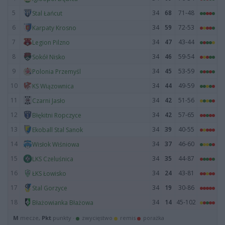
5
34
68
71-48
Stal Łańcut
6
34
59
72-53
Karpaty Krosno
7
34
47
43-44
Legion Pilzno
8
34
46
59-54
Sokół Nisko
9
34
45
53-59
Polonia Przemyśl
10
34
44
49-59
KS Wiązownica
11
34
42
51-56
Czarni Jasło
12
34
42
57-65
Błękitni Ropczyce
13
34
39
40-55
Ekoball Stal Sanok
14
34
37
46-60
Wisłok Wiśniowa
15
34
35
44-87
LKS Czeluśnica
16
34
24
43-81
ŁKS Łowisko
17
34
19
30-86
Stal Gorzyce
18
34
14
45-102
Błażowianka Błażowa
M
mecze,
Pkt
punkty ·
zwycięstwo
remis
porażka