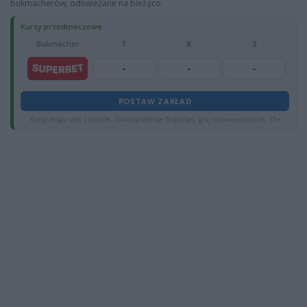
bukmacherów, odświeżane na bieżąco.
Kursy przedmeczowe
Bukmacher
1
X
2
-
-
-
POSTAW ZAKŁAD
Kursy mogą ulec zmianie, Zakłady oferuje Superbet, graj odpowiedzialnie, 18+