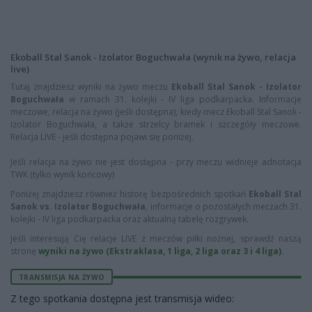
Ekoball Stal Sanok - Izolator Boguchwała (wynik na żywo, relacja
live)
Tutaj znajdziesz wyniki na żywo meczu
Ekoball Stal Sanok - Izolator
Boguchwała
w ramach 31. kolejki - IV liga podkarpacka. Informacje
meczowe, relacja na żywo (jeśli dostępna), kiedy mecz Ekoball Stal Sanok -
Izolator Boguchwała, a także strzelcy bramek i szczegóły meczowe.
Relacja LIVE - jeśli dostępna pojawi się poniżej.
Jeśli relacja na żywo nie jest dostępna - przy meczu widnieje adnotacja
TWK (tylko wynik końcowy)
Poniżej znajdziesz również historę bezpośrednich spotkań
Ekoball Stal
Sanok vs. Izolator Boguchwała
, informacje o pozostałych meczach 31.
kolejki - IV liga podkarpacka oraz aktualną tabelę rozgrywek.
Jeśli interesują Cię relacje LIVE z meczów piłki nożnej, sprawdź naszą
stronę
wyniki na żywo (Ekstraklasa, 1 liga, 2 liga oraz 3 i 4 liga)
.
TRANSMISJA NA ŻYWO
Z tego spotkania dostępna jest transmisja wideo: