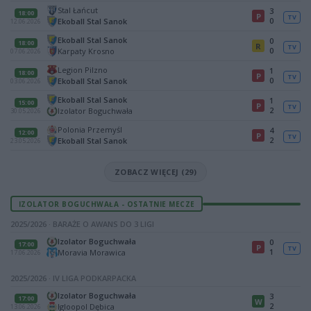
Stal Łańcut
3
18:00
P
TV
0
Ekoball Stal Sanok
12.06.2026
Ekoball Stal Sanok
0
18:00
R
TV
0
Karpaty Krosno
07.06.2026
Legion Pilzno
1
18:00
P
TV
0
Ekoball Stal Sanok
03.06.2026
Ekoball Stal Sanok
1
15:00
P
TV
2
Izolator Boguchwała
30.05.2026
Polonia Przemyśl
4
12:00
P
TV
2
Ekoball Stal Sanok
23.05.2026
ZOBACZ WIĘCEJ (29)
IZOLATOR BOGUCHWAŁA - OSTATNIE MECZE
2025/2026 · BARAŻE O AWANS DO 3 LIGI
Izolator Boguchwała
0
17:00
P
TV
1
Moravia Morawica
17.06.2026
2025/2026 · IV LIGA PODKARPACKA
Izolator Boguchwała
3
17:00
W
2
Igloopol Dębica
13.06.2026