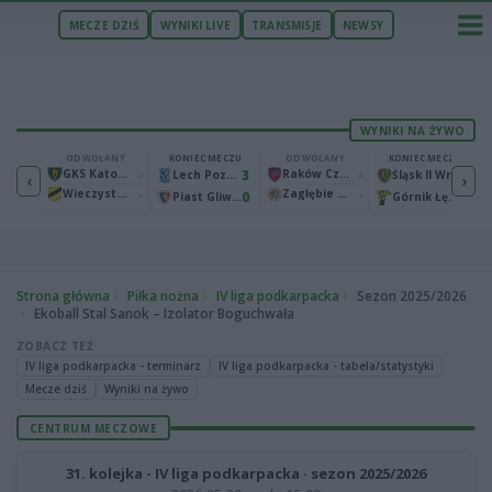
MECZE DZIŚ
WYNIKI LIVE
TRANSMISJE
NEWSY
WYNIKI NA ŻYWO
ECZU
ODWOŁANY
KONIEC MECZU
ODWOŁANY
KONIEC MECZU
1
GKS Katowice
-
3
Raków Częstochowa
-
2
Bruk-Bet Termalica Nieciecza
Lech Poznań
Śląsk II Wrocław
‹
›
Wieczysta Kraków
-
Zagłębie Lubin
-
2
0
0
Warta Poznań
Piast Gliwice
Górnik Łęczna
Strona główna
Piłka nożna
IV liga podkarpacka
Sezon 2025/2026
Ekoball Stal Sanok – Izolator Boguchwała
ZOBACZ TEŻ
IV liga podkarpacka - terminarz
IV liga podkarpacka - tabela/statystyki
Mecze dziś
Wyniki na żywo
CENTRUM MECZOWE
31. kolejka - IV liga podkarpacka · sezon 2025/2026