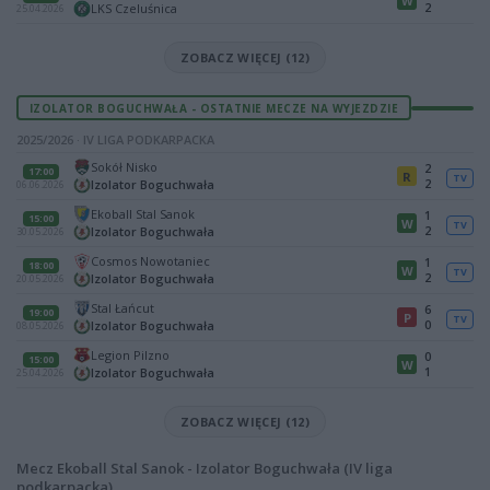
W
2
LKS Czeluśnica
25.04.2026
ZOBACZ WIĘCEJ (12)
IZOLATOR BOGUCHWAŁA - OSTATNIE MECZE NA WYJEZDZIE
2025/2026 · IV LIGA PODKARPACKA
Sokół Nisko
2
17:00
R
TV
2
Izolator Boguchwała
06.06.2026
Ekoball Stal Sanok
1
15:00
W
TV
2
Izolator Boguchwała
30.05.2026
Cosmos Nowotaniec
1
18:00
W
TV
2
Izolator Boguchwała
20.05.2026
Stal Łańcut
6
19:00
P
TV
0
Izolator Boguchwała
08.05.2026
Legion Pilzno
0
15:00
W
1
Izolator Boguchwała
25.04.2026
ZOBACZ WIĘCEJ (12)
Mecz Ekoball Stal Sanok - Izolator Boguchwała (IV liga
podkarpacka)