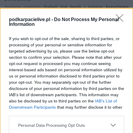
Spotkanie pomiędzy
Ekoball Stal Sanok i Izolator Boguchwała
rozegrane zostanie w ramach IV liga podkarpacka (31. kolejki - IV liga
podkarpacka).
podkarpacielive.pl -
Do Not Process My Personal
Information
Na stronie
PodkarpacieLive.pl
znajdziesz
wynik meczu, strzelców
bramek, kartki, składy, statystyki i informacje o przebiegu
spotkania
. To kompletne źródło danych dla kibiców i pasjonatów
If you wish to opt-out of the sale, sharing to third parties, or
lokalnej piłki nożnej. Jeżeli aktualnie nie widzisz tutaj danych z pewnością
processing of your personal or sensitive information for
pracujemy nad tym żeby je uzupełnić.
targeted advertising by us, please use the below opt-out
Wynik meczu Ekoball Stal Sanok vs Izolator Boguchwała
section to confirm your selection. Please note that after your
opt-out request is processed you may continue seeing
Po zakończeniu spotkania automatycznie publikujemy
oficjalny wynik
spotkania
interest-based ads based on personal information utilized by
, a także dane meczowe, jeśli są dostępne.
us or personal information disclosed to third parties prior to
Pełny harmonogram rozgrywek dostępny jest tutaj:
IV liga
your opt-out. You may separately opt-out of the further
podkarpacka - terminarz
.
disclosure of your personal information by third parties on the
Informacje o składach i strzelcach
IAB’s list of downstream participants. This information may
W miarę dostępności danych, publikujemy
also be disclosed by us to third parties on the
składy wyjściowe,
IAB’s List of
rezerwowych, zmiany oraz listę strzelców bramek
. Informacje te
Downstream Participants
that may further disclose it to other
aktualizujemy zależnie od poziomu ligi i dostępnych źródeł.
third parties.
Śledź mecze swojej drużyny
Please note that this website/app uses one or more Google
Personal Data Processing Opt Outs
Jeśli jesteś kibicem klubu Ekoball Stal Sanok lub Izolator Boguchwała -
services and may gather and store information including but