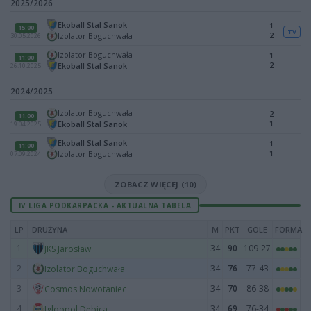
2025/2026
Ekoball Stal Sanok
1
15:00
TV
2
Izolator Boguchwała
30.05.2026
Izolator Boguchwała
1
11:00
2
Ekoball Stal Sanok
26.10.2025
2024/2025
Izolator Boguchwała
2
11:00
1
Ekoball Stal Sanok
19.04.2025
Ekoball Stal Sanok
1
11:00
1
Izolator Boguchwała
07.09.2024
ZOBACZ WIĘCEJ (10)
IV LIGA PODKARPACKA - AKTUALNA TABELA
LP
DRUŻYNA
M
PKT
GOLE
FORMA
1
34
90
109-27
JKS Jarosław
2
34
76
77-43
Izolator Boguchwała
3
34
70
86-38
Cosmos Nowotaniec
4
34
69
76-34
Igloopol Dębica