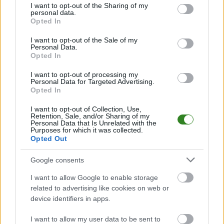
zaglądaj tutaj częściej. Nasz serwis regularnie dostarcza informacje o
not limited to your visit or usage behaviour. You may click to
I want to opt-out of the Sharing of my
terminach meczów, wynikach, transferach i newsach klubowych
.
personal data.
grant or deny consent to Google and its third-party tags to
Opted In
PodkarpacieLive.pl to największa baza
meczów lokalnych drużyn
use your data for below specified purposes in below Google
piłkarskich
w województwie. Sprawdź nasze relacje, śledź ulubioną ligę i
consent section.
I want to opt-out of the Sale of my
bądź na bieżąco z wydarzeniami z boisk!
Personal Data.
Opted In
Analiza przed meczem: Ekoball Stal Sanok vs Izolator
Boguchwała
I want to opt-out of processing my
Mecz
Ekoball Stal Sanok - Izolator Boguchwała
Personal Data for Targeted Advertising.
odbędzie się w
Opted In
ramach 31. kolejki - IV liga podkarpacka. Spotkanie zostanie rozegrane w
dniu 30 maja 2026. Początek meczu o godz. 15:00.
I want to opt-out of Collection, Use,
Ekoball Stal Sanok
przystępuje do tego spotkania w roli gospodarza.
Retention, Sale, and/or Sharing of my
Jak drużyna radzi sobie w sezonie 2025/2026 rozgrywek IV liga
Personal Data that Is Unrelated with the
Purposes for which it was collected.
podkarpacka przed własną publicznością? Na tej stronie możecie
Opted Out
zobaczyć tabelę uwzględniającą tylko mecze u siebie. W tabeli biorącej
pod uwagę tylko mecze wyjazdowe możecie natomiast sprawdzić jak
spisuje się klub
Izolator Boguchwała
.
Google consents
IV liga podkarpacka - sytuacja w tabeli
I want to allow Google to enable storage
Przed meczami 31. kolejki - IV liga podkarpacka gospodarze (Ekoball Stal
related to advertising like cookies on web or
Sanok) zajmują
9. miejsce
w tabeli. Goście (Izolator Boguchwała) plasują
device identifiers in apps.
się na
2. miejscu.
I want to allow my user data to be sent to
Poniżej znajdziesz także ostatnie mecze obu drużyn oraz statystyki