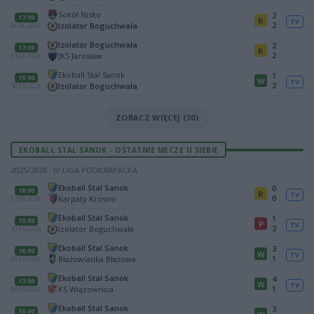
Sokół Nisko
2
17:00
R
TV
2
Izolator Boguchwała
06.06.2026
Izolator Boguchwała
2
17:00
R
2
JKS Jarosław
03.06.2026
Ekoball Stal Sanok
1
15:00
W
TV
2
Izolator Boguchwała
30.05.2026
ZOBACZ WIĘCEJ (30)
EKOBALL STAL SANOK - OSTATNIE MECZE U SIEBIE
2025/2026 · IV LIGA PODKARPACKA
Ekoball Stal Sanok
0
18:00
R
TV
0
Karpaty Krosno
07.06.2026
Ekoball Stal Sanok
1
15:00
P
TV
2
Izolator Boguchwała
30.05.2026
Ekoball Stal Sanok
3
18:00
W
TV
1
Błażowianka Błażowa
20.05.2026
Ekoball Stal Sanok
4
17:00
W
TV
1
KS Wiązownica
09.05.2026
Ekoball Stal Sanok
3
16:00