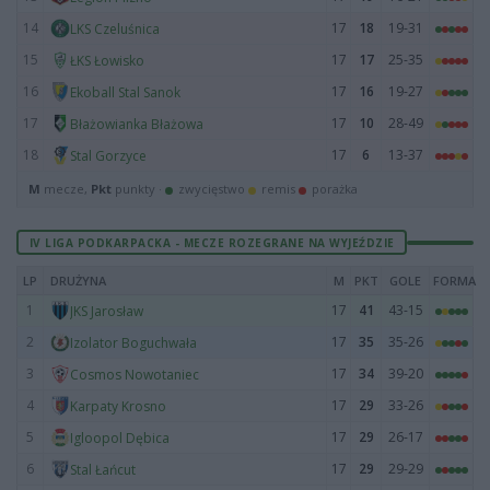
14
17
18
19-31
LKS Czeluśnica
15
17
17
25-35
ŁKS Łowisko
16
17
16
19-27
Ekoball Stal Sanok
17
17
10
28-49
Błażowianka Błażowa
18
17
6
13-37
Stal Gorzyce
M
mecze,
Pkt
punkty ·
zwycięstwo
remis
porażka
IV LIGA PODKARPACKA - MECZE ROZEGRANE NA WYJEŹDZIE
LP
DRUŻYNA
M
PKT
GOLE
FORMA
1
17
41
43-15
JKS Jarosław
2
17
35
35-26
Izolator Boguchwała
3
17
34
39-20
Cosmos Nowotaniec
4
17
29
33-26
Karpaty Krosno
5
17
29
26-17
Igloopol Dębica
6
17
29
29-29
Stal Łańcut