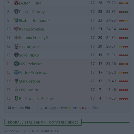
7
17
28
27-23
Legion Pilzno
8
17
23
25-31
Błękitni Ropczyce
9
17
23
21-28
Ekoball Stal Sanok
10
17
21
24-34
KS Wiązownica
11
17
20
24-35
Polonia Przemyśl
12
17
20
20-31
Czarni Jasło
13
17
19
30-31
Sokół Nisko
14
17
17
25-56
LKS Czeluśnica
15
17
17
18-30
Wisłok Wiśniowa
16
17
13
17-49
Stal Gorzyce
17
17
7
18-46
ŁKS Łowisko
18
17
4
17-53
Błażowianka Błażowa
M
mecze,
Pkt
punkty ·
zwycięstwo
remis
porażka
EKOBALL STAL SANOK - OSTATNIE MECZE
2025/2026 · IV LIGA PODKARPACKA