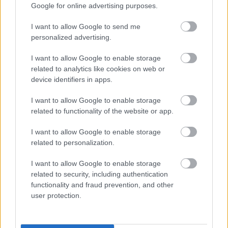
bramkowe.
Google for online advertising purposes.
Ekoball Stal Sanok vs. Izolator Boguchwała - relacja, wynik na
I want to allow Google to send me
żywo, transmisja
personalized advertising.
Wynik meczu Ekoball Stal Sanok - Izolator Boguchwała znajdziesz na
naszej stronie zaraz po jego zakończeniu. Jeżeli szukasz informacji
I want to allow Google to enable storage
meczowych, zajrzyj tutaj:
Ekoball Stal Sanok vs. Izolator Boguchwała
related to analytics like cookies on web or
- wynik, składy, strzelcy
device identifiers in apps.
Jeżeli w internecie lub TV dostępna jest
transmisja na żywo z meczu
Ekoball Stal Sanok vs. Izolator Boguchwała
albo innych spotkań IV
I want to allow Google to enable storage
liga podkarpacka na pewno znajdziesz takie informacje na naszym
related to functionality of the website or app.
portalu. Możliwe jednak, że nigdzie nie pojawi się stream online z tego
pojedynku. Śledź portal podkarpacieLIVE.pl i bądź na bieżąco.
I want to allow Google to enable storage
related to personalization.
Asseco Resovia
Developres Rzeszów
ITA TOOLS Stal Mielec
I want to allow Google to enable storage
|
|
|
Cellfast Wilki Krosno
Texom Stal Rzeszów
Stal Mielec
related to security, including authentication
|
|
|
Motor Lublin
functionality and fraud prevention, and other
Stal Rzeszów
Stal Stalowa Wola
Wisła Kraków
|
|
|
|
user protection.
Resovia
Wieczysta Kraków
Sandecja Nowy Sącz
|
|
|
Siarka Tarnobrzeg
Wisłoka Dębica
4 liga podkarpacka
|
|
|
JKS Jarosław
Karpaty Krosno
|